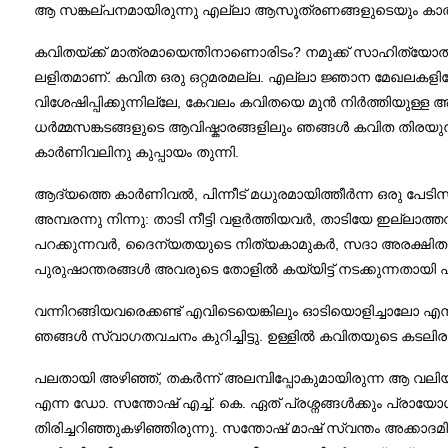
ആ സങ്കല്പനമായിരുന്നു എല്ലാ ആസൂത്രണങ്ങളുടെയും ക
കവിതയ്ക്ക് മാത്രമായെന്തിനാണൊരിടം? നമുക്ക് സാഹിത്യോൽ
ലളിതമാണ്. കവിത ഒരു ഒറ്റമരമല്ല. എല്ലാ ജ്ഞാന മേഖലകളി
വിശേഷിപ്പിക്കുന്നില്ലേ, കേവലം കവിതയെ മുൻ നിർത്തിയുള
ധർമ്മസങ്കടങ്ങളുടെ ആവിഷ്കാരങ്ങളിലും ഞങ്ങൾ കവിത തിരയ
കാർണിവലിനു കുപ്പായം തുന്നി.
ആദ്യത്തെ കാർണിവൽ, പിന്നീട് മധുരമായിത്തീർന്ന ഒരു പേടി
അമ്പരന്നു നിന്നു: താടി നീട്ടി വളർത്തിയവർ, താടിയേ ഇല്ലാത്
പറക്കുന്നവർ, ദൈന്യതയുടെ നിത്യകാമുകർ, സദാ അരക്ഷിതർ,സദ
പുരുഷാന്തരങ്ങൾ അവരുടെ തോളിൽ കയ്യിട്ട് നടക്കുന്നതായി
വന്നിറങ്ങിയവരെക്കണ്ട് എവിടെയെങ്കിലും ഓടിയൊളിച്ചാലോ 
ഞങ്ങൾ സ്വാഗതവചനം കുറിച്ചിട്ടു. ഉള്ളിൽ കവിതയുടെ കടലിര
പലതായി അഴിഞ്ഞ്, തകർന്ന് അലമ്പിപ്പോകുമായിരുന്ന ആ വലിയ 
എന്ന ഡോ. സന്തോഷ് എച്ച്. കെ. ഏത് പ്രശ്നങ്ങൾക്കും പ്
തിരിച്ചറിഞ്ഞുകഴിഞ്ഞിരുന്നു. സന്തോഷ് മാഷ് സ്വന്തം അക്