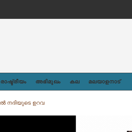
രാഷ്ട്രീയം
അഭിമുഖം
കല
മലയാളനാട്
ൽ നദിയുടെ ഉറവ