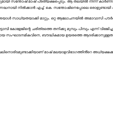
 സന്തോഷ് മാഷ് പ്രത്യക്ഷപ്പെടും. ആ തലയിൽ നിന്ന് കാർണിവൽനദ
ദ്ധനായി നിൽക്കാൻ എച്ച്. കെ. സന്തോഷിനെപ്പോലെ ഒരാളുണ്ടായി എ
അയാൾ സാധ്യതയാക്കി മാറ്റും. ഒറ്റ ആലോചനയിൽ അമാവാസി പൗർ
മ്പി കോളേജിന്റെ ചരിത്രത്തെ തനിക്കു മുമ്പും പിമ്പും എന്ന് വിഭജ
സംഘാടനമികവിനെ, ബൗദ്ധികമായ ഉയരത്തെ ആദരിക്കാനുള്ളതാണ്.
ലിനൊരിടമുണ്ടാക്കിയാണ് മാഷ് മലയാളവിഭാഗത്തിൻ്റെ അധ്യക്ഷക്കസ