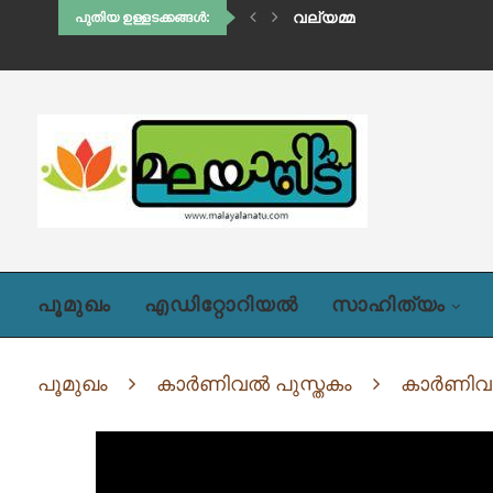
വല്യമ്മ
പുതിയ ഉള്ളടക്കങ്ങൾ:
പൂമുഖം
എഡിറ്റോറിയൽ
സാഹിത്യം
പൂമുഖം
കാർണിവൽ പുസ്തകം
കാർണിവ