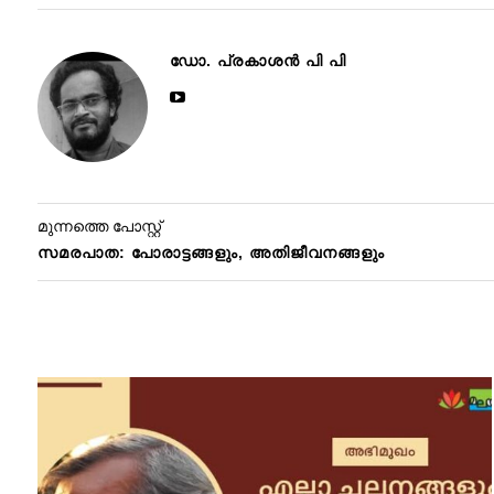
ഡോ. പ്രകാശൻ പി പി
മുന്നത്തെ പോസ്റ്റ്
സമരപാത: പോരാട്ടങ്ങളും, അതിജീവനങ്ങളും