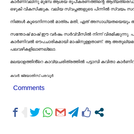
കാർണിവലിനു മുമ്പേ ആശയ രൂപീകരണത്തിന്റെ ആദ്യത്രെഡുമായി
ഒഴുകി വികസിക്കുക. വലിയ സ്വപ്നങ്ങളുടെ പിന്നിൽ സ്വയം സന്ന
നിങ്ങൾ കൂടെനിന്നാൽ മാത്രം മതി, ഏത് അസാധ്യതയെയും 
സന്തോഷ് മാഷ് ഈ വർഷം സർവ്വീസിൽ നിന്ന് വിരമിക്കുന്നു. പട്ടാ
കാർണിവൽ ഔപചാരികമായി മാഷിനുള്ളതാണ്. ആ അതുല്യമായ 
പലവഴികളിലാണല്ലോ.
മലയാളത്തിൻ്റെ കാവ്യചരിത്രത്തിൽ പട്ടാമ്പി കവിതാ കാർണിവ
കവർ: ജ്യോതിസ് പരവൂർ
Comments