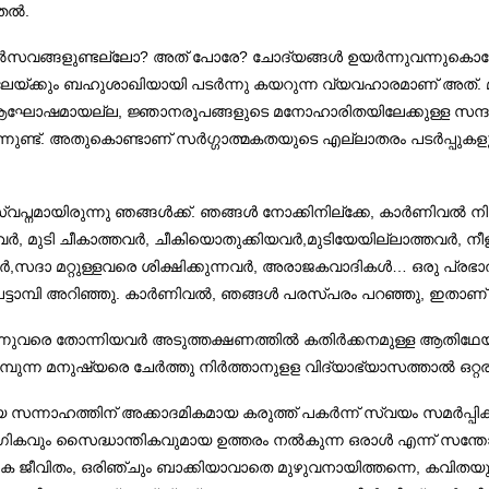
ാതൽ.
സവങ്ങളുണ്ടല്ലോ? അത് പോരേ? ചോദ്യങ്ങൾ ഉയർന്നുവന്നുകൊണ്ട
ലേയ്ക്കും ബഹുശാഖിയായി പടർന്നു കയറുന്ന വ്യവഹാരമാണ് അത്.
്ള ആഘോഷമായല്ല, ജ്ഞാനരൂപങ്ങളുടെ മനോഹാരിതയിലേക്കുള്ള സന
ുന്നുണ്ട്. അതുകൊണ്ടാണ് സർഗ്ഗാത്മകതയുടെ എല്ലാതരം പടർപ്പു
സ്വപ്നമായിരുന്നു ഞങ്ങൾക്ക്. ഞങ്ങൾ നോക്കിനില്ക്കേ, കാർണിവൽ
തവർ, മുടി ചീകാത്തവർ, ചീകിയൊതുക്കിയവർ,മുടിയേയില്ലാത്തവർ, നീളൻ 
ാ മറ്റുള്ളവരെ ശിക്ഷിക്കുന്നവർ, അരാജകവാദികൾ… ഒരു പ്രഭാതത്ത
 പട്ടാമ്പി അറിഞ്ഞു. കാർണിവൽ, ഞങ്ങൾ പരസ്പരം പറഞ്ഞു, ഇതാണ്
എന്നുവരെ തോന്നിയവർ അടുത്തക്ഷണത്തിൽ കതിർക്കനമുള്ള ആതിഥേയര
മ്പുന്ന മനുഷ്യരെ ചേർത്തു നിർത്താനുളള വിദ്യാഭ്യാസത്താൽ ഒറ്
സന്നാഹത്തിന് അക്കാദമികമായ കരുത്ത് പകർന്ന് സ്വയം സമർപ്പിക്കാ
രായോഗികവും സൈദ്ധാന്തികവുമായ ഉത്തരം നൽകുന്ന ഒരാൾ എന്ന് സന
കാദമിക ജീവിതം, ഒരിഞ്ചും ബാക്കിയാവാതെ മുഴുവനായിത്തന്നെ, കവി