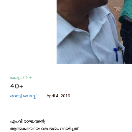
കോളം / 40+
40+
വെബ്ബ് ഡെസ്ക്
April 4, 2016
എം.വി രാഘവന്റെ
ആത്മകഥയായ ഒരു ജന്മം വായിച്ചത്