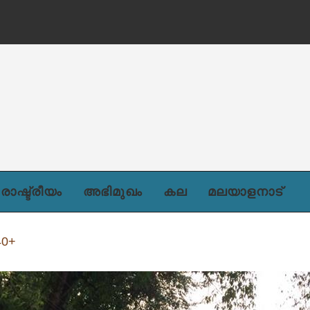
രാഷ്ട്രീയം
അഭിമുഖം
കല
മലയാളനാട്
40+