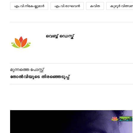
എം.വി.നികേഷ്കുമാര്‍
എം.വി.രാഘവന്‍
കവിത
കുഴൂര്‍ വിത്സണ്
വെബ്ബ് ഡെസ്ക്
മുന്നത്തെ പോസ്റ്റ്
തോല്‍വിയുടെ തിരഞ്ഞെടുപ്പ്‌