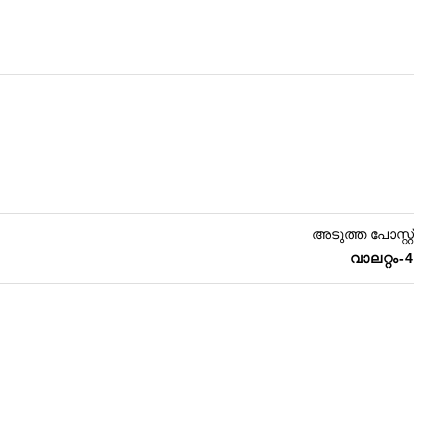
അടുത്ത പോസ്റ്റ്
വാലറ്റം-4