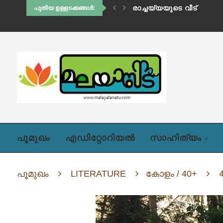
രാച്ചയ്യയുടെ വീട്
പുതിയ ഉള്ളടക്കങ്ങൾ:
പൂമുഖം
എഡിറ്റോറിയൽ
സാഹിത്യം
പൂമുഖം
LITERATURE
കോളം / 40+