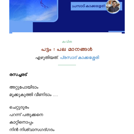
കവിത
പട്ടം : പല മാനങ്ങൾ
എഴുതിയത്.
പ്രസാദ് കാക്കശ്ശേരി
രസച്ചരട്
അറ്റുപോയിടാം
മൂക്കുകുത്തി വീണിടാം ….
ചെറ്റുദൂരം
പറന്ന് പതുക്കനെ
കാറ്റിനൊപ്പം
നിൻ നിശ്വാസഗദ്ഗദം