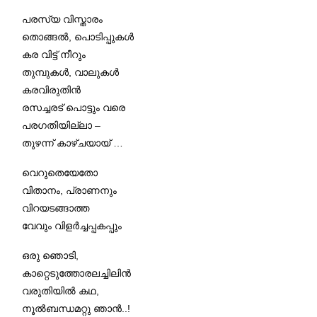
പരസ്യ വിസ്താരം
തൊങ്ങൽ, പൊടിപ്പുകൾ
കര വിട്ട് നീറും
തുമ്പുകൾ, വാലുകൾ
കരവിരുതിൻ
രസച്ചരട് പൊട്ടും വരെ
പരഗതിയില്ലാ –
തുഴന്ന് കാഴ്ചയായ് …
വെറുതെയേതോ
വിതാനം, പ്രാണനും
വിറയടങ്ങാത്ത
വേവും വിളർച്ചപ്പകപ്പും
ഒരു ഞൊടി,
കാറ്റെടുത്തോരലച്ചിലിൻ
വരുതിയിൽ കഥ,
നൂൽബന്ധമറ്റു ഞാൻ..!