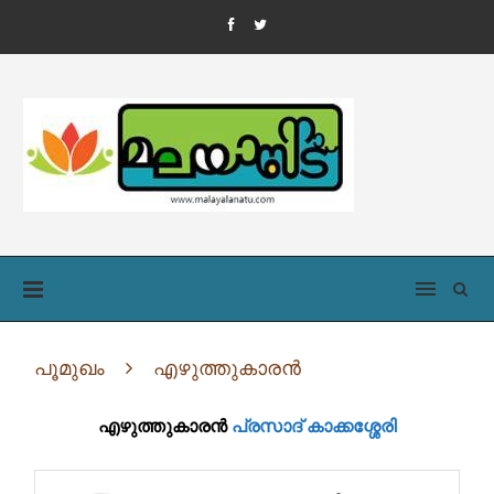
പൂമുഖം
എഴുത്തുകാരൻ
എഴുത്തുകാരൻ
പ്രസാദ് കാക്കശ്ശേരി