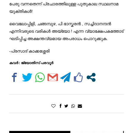
പേരു വന്നതെന്ന് പ്രചാരത്തിലുള്ള പുതുകാല സ്ഥലനാമ
യുക്തികൾ!
വൈലോപ്പിളി, ചങ്ങമ്പുഴ, പി ഭാസ്കരൻ , സച്ചിദാനന്ദൻ
എന്നിവരുടെ വരികൾ അയ്യോ ! എന്ന വ്യാക്ഷേപകത്തോട്
ഘടിപ്പിച്ച അക്ഷന്തവ്യമായ അപരാധം പൊറുക്കുക.
-പ്രസാദ് കാക്കശ്ശേരി
കവർ : ജ്യോതിസ് പരവൂർ