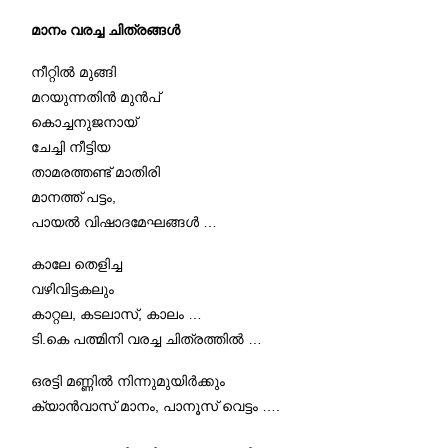
മാനം വരച്ച ചിത്രങ്ങൾ
നീറ്റിൽ മുങ്ങി
മറയുന്നതിൻ മുൻപ്
കൊച്ചനുജനായ്
ചേച്ചി നീട്ടിയ
താമരത്തണ്ട് മാതിരി
മാനത്ത് പട്ടം,
പായൽ വിഷാദമേഘങ്ങൾ …
കാലേ തെളിച്ച
വഴിവിട്ടകലും
കാറ്റല, കടലാസ്, കാലം …
ടി.കെ പത്മിനി വരച്ച ചിത്രത്തിൽ …
ഒരട്ടി മണ്ണിൽ നിന്നുമുയിർക്കും
ക്യാൻവാസ് മാനം, പാനൂസ് വെട്ടം ….