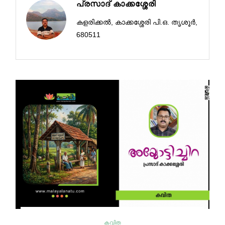
പ്രസാദ് കാക്കശ്ശേരി
കളരിക്കൽ, കാക്കശ്ശേരി പി.ഒ. തൃശൂർ,
680511
കവിത