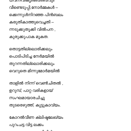
വീണ്ടെടുപ്പി,നോർമ്മകൾ –
ക്കെന്നുൾനിറഞ്ഞ പിൻബലം
കരുതികാത്തുവെച്ചതി –
ന്നടുക്കുതൂക്കി വിൽപന ,
കുരുക്കുപാക മൂകത.
തൊട്ടതില്ലൊരിക്കലും
പൊടിപിടിച്ച നേർമയിൽ
തുറന്നതില്ലൊരിക്കലും
വെറുതെ മിന്നുമോർമയിൽ
താളിൽ നിന്ന് വെൺചിതൽ ,
ഉറുമ്പ്, പാറ്റ വരികളായ്
സംഘമായാരചിച്ചു
തുടരെഴുത്ത്, കൂട്ടുകാവ്യം.
കോറൽവീണ ക്ലിഷ്ടലേഖ്യം
പുറംചട്ട വിട്ട ലക്കം