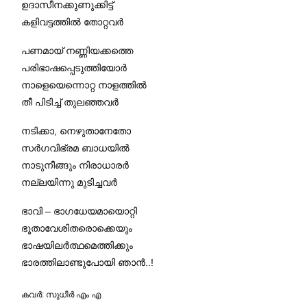
ഉദാസീനക്കുണുക്കിട്ട്
കളിവട്ടത്തിൽ തോറ്റവർ
പണമായ് നണ്ണിയക്കത്തെ
പരിഭാഷപ്പെടുത്തിയോർ
നാളെയെന്നൊറ്റ നാളത്തിൽ
തീ പിടിച്ച് തുലഞ്ഞവർ
നടിക്കാ, നെഴുതാനേതോ
സർഗവിഭ്രമ ബാധയിൽ
നാടുനീങ്ങും നിരാധാരർ
നല്ലയിന്നു മുടിച്ചവർ
ഭാവി – ഭാഗധേയമായൊറ്റി
ഭൂതാവേശിതരൊക്കെയും
ഭാഷയിലർത്ഥമെത്തിക്കും
ഭാരത്തിലാണ്ടുപോയി ഞാൻ..!
കവര്‍: സുധീര്‍ എം എ