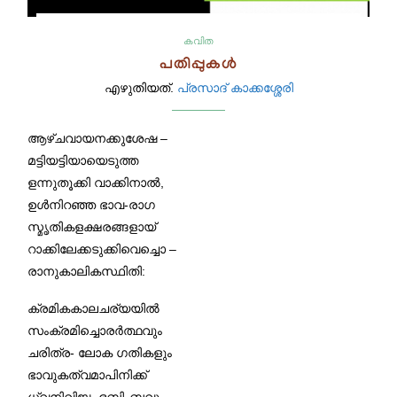
കവിത
പതിപ്പുകൾ
എഴുതിയത്.
പ്രസാദ് കാക്കശ്ശേരി
ആഴ്ചവായനക്കുശേഷ –
മട്ടിയട്ടിയായെടുത്ത
ളന്നുതൂക്കി വാക്കിനാൽ,
ഉൾനിറഞ്ഞ ഭാവ-രാഗ
സ്മൃതികളക്ഷരങ്ങളായ്
റാക്കിലേക്കടുക്കിവെച്ചൊ –
രാനുകാലികസ്ഥിതി:
ക്രമികകാലചര്യയിൽ
സംക്രമിച്ചൊരർത്ഥവും
ചരിത്ര- ലോക ഗതികളും
ഭാവുകത്വമാപിനിക്ക്
ധ്വനിവിജൃംഭബിംബവും