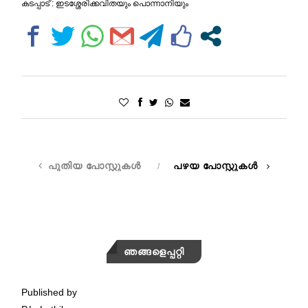
കടപ്പാട് : ഇടശ്ശേരിക്കവിതയും പൊന്നാനിയും
പുതിയ പോസ്റ്റുകൾ
പഴയ പോസ്റ്റുകൾ
ഞങ്ങളെപ്പറ്റി
Published by