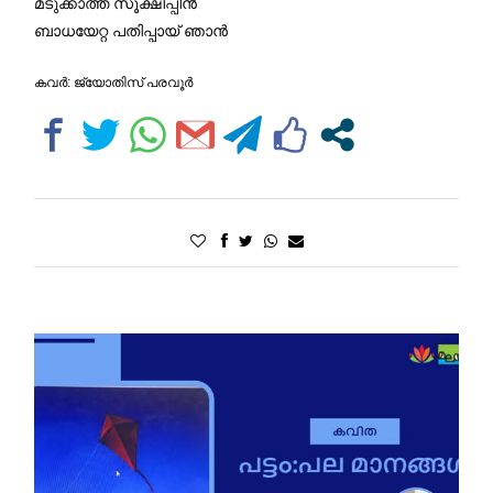
മടുക്കാത്ത സൂക്ഷിപ്പിൻ
ബാധയേറ്റ പതിപ്പായ് ഞാൻ
കവർ: ജ്യോതിസ് പരവൂർ