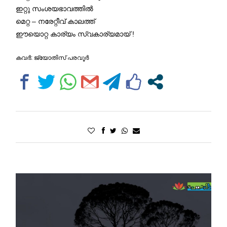
ഇറ്റു സംശയഭാവത്തിൽ
മെറ്റ – നരേറ്റീവ് കാലത്ത്
ഈയൊറ്റ കാര്യം സ്വകാര്യമായ് !
കവർ: ജ്യോതിസ് പരവൂർ