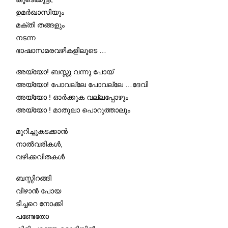
ഉമർഖാസിയും
മക്തി തങ്ങളും
നടന്ന
ഭാഷാസമരവഴികളിലൂടെ …
അയ്യോ! ബസ്സു വന്നു പോയ്
അയ്യോ! പോവല്ലേ പോവല്ലേ …ദേവി
അയ്യോ ! ഓർക്കുക വല്ലപ്പോഴും
അയ്യോ ! മാതുലാ പൊറുത്താലും
മുറിച്ചുകടക്കാൻ
നാൽവരികൾ,
വഴിക്കവിതകൾ
ബസ്സിറങ്ങി
വീഴാൻ പോയ
ടീച്ചറെ നോക്കി
പണ്ടേതോ