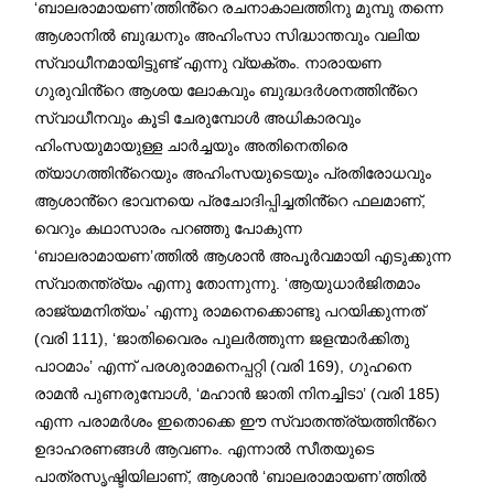
‘ബാലരാമായണ’ത്തിൻ്റെ രചനാകാലത്തിനു മുമ്പു തന്നെ
ആശാനിൽ ബുദ്ധനും അഹിംസാ സിദ്ധാന്തവും വലിയ
സ്വാധീനമായിട്ടുണ്ട് എന്നു വ്യക്തം. നാരായണ
ഗുരുവിൻ്റെ ആശയ ലോകവും ബുദ്ധദർശനത്തിൻ്റെ
സ്വാധീനവും കൂടി ചേരുമ്പോൾ അധികാരവും
ഹിംസയുമായുള്ള ചാർച്ചയും അതിനെതിരെ
ത്യാഗത്തിൻ്റെയും അഹിംസയുടെയും പ്രതിരോധവും
ആശാൻ്റെ ഭാവനയെ പ്രചോദിപ്പിച്ചതിൻ്റെ ഫലമാണ്,
വെറും കഥാസാരം പറഞ്ഞു പോകുന്ന
‘ബാലരാമായണ’ത്തിൽ ആശാൻ അപൂർവമായി എടുക്കുന്ന
സ്വാതന്ത്ര്യം എന്നു തോന്നുന്നു. ‘ആയുധാർജിതമാം
രാജ്യമനിത്യം’ എന്നു രാമനെക്കൊണ്ടു പറയിക്കുന്നത്
(വരി 111), ‘ജാതിവൈരം പുലർത്തുന്ന ജളന്മാർക്കിതു
പാഠമാം’ എന്ന് പരശുരാമനെപ്പറ്റി (വരി 169), ഗുഹനെ
രാമൻ പുണരുമ്പോൾ, ‘മഹാൻ ജാതി നിനച്ചിടാ’ (വരി 185)
എന്ന പരാമർശം ഇതൊക്കെ ഈ സ്വാതന്ത്ര്യത്തിൻ്റെ
ഉദാഹരണങ്ങൾ ആവണം. എന്നാൽ സീതയുടെ
പാത്രസൃഷ്ടിയിലാണ്, ആശാൻ ‘ബാലരാമായണ’ത്തിൽ