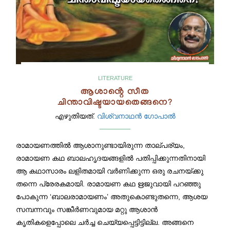
LITERATURE
ആശാൻ്റെ സീത
ചിന്താവിഷ്ടയായതെങ്ങനെ?
എഴുതിയത്.
വിശ്വനാഥൻ ഗോപാൽ
രാമായണത്തിൽ ആശാനുണ്ടായിരുന്ന താല്പര്യം,
രാമായണ കഥ ബാലഹൃദയങ്ങളിൽ പതിപ്പിക്കുന്നതിനായി
ആ കഥാസാരം ലളിതമായി വർണിക്കുന്ന ഒരു രചനയ്ക്കു
തന്നെ പ്രേരകമായി. രാമായണ കഥ ഋജുവായി പറഞ്ഞു
പോകുന്ന ‘ബാലരാമായണം’ അതുകൊണ്ടുതന്നെ, ആശയ
സമ്പന്നവും സങ്കീർണവുമായ മറ്റു ആശാൻ
കൃതികളെപ്പോലെ ചർച്ച ചെയ്യപ്പെട്ടിട്ടില്ല. അങ്ങനെ