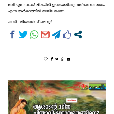
രതി എന്ന വാക്ക് ലീലയിൽ ഉപയോഗിക്കുന്നത് കേവല രാഗം
എന്ന അർത്ഥത്തിൽ അല്ല തന്നെ.
കവർ : ജ്യോതിസ് പരവൂർ