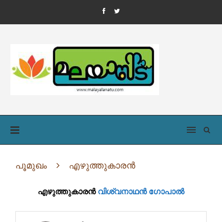
പൂമുഖം
എഴുത്തുകാരൻ
എഴുത്തുകാരൻ
വിശ്വനാഥൻ ഗോപാൽ