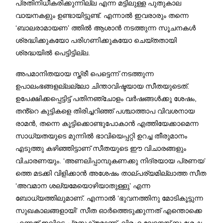
പ്രതിനിധീകരിക്കുന്നില്ല എന്ന മട്ടിലുള്ള പുതുകാല
വായനകളും ഉണ്ടായിട്ടുണ്ട്. എന്നാൽ ഇവരാരും തന്നെ
‘ബാലരാമായണ’ ത്തിൽ ആശാൻ നടത്തുന്ന സൂചനകൾ
ശ്രദ്ധിക്കുകയോ പരിഗണിക്കുകയോ ചെയ്തതായി
ശ്രദ്ധയിൽ പെട്ടിട്ടില്ല.
അപമാനിതയായ സ്ത്രീ പെട്ടെന്ന് നടത്തുന്ന
ഉപാലംഭങ്ങളല്ലല്ലോ ചിന്താവിഷ്ടയായ സീതയുടെത്.
ഉപേക്ഷിക്കപ്പെട്ടിട്ട് പതിനഞ്ചോളം വർഷങ്ങൾക്കു ശേഷം,
തൻ്റെ കുട്ടികളെ തിരിച്ചറിഞ്ഞ് പശ്ചാത്താപ വിവശനായ
രാമൻ, തന്നെ കൂട്ടിക്കൊണ്ടുപോകാൻ എത്തിയേക്കാമെന്ന
സാധ്യതയുടെ മുന്നിൽ ഭാവിയെപ്പറ്റി ഉറച്ച തീരുമാനം
എടുത്തു കഴിഞ്ഞിട്ടാണ് സീതയുടെ ഈ വിചാരങ്ങളും
വിചാരണയും. ‘അണലിപ്പാമ്പുകണക്കു നിദ്രയായ പ്രണയ’
ത്തെ മടക്കി വിളിക്കാൻ അശേഷം താല്പര്യമില്ലാത്ത സീത
‘അവമാന ശല്യമേയൊഴിയാതുള്ളു’ എന്ന
ബോധ്യത്തിലുമാണ്. എന്നാൽ ‘ഭുവനത്തിനു മോടികൂട്ടുന്ന
സുഖകാലങ്ങളായി’ സീത ഓർത്തെടുക്കുന്നത് എന്തൊക്കെ
എന്നത് ഇവിടെ പ്രസക്തമാണ്. വിരഹ വേദനയ്ക്കു ശേഷം