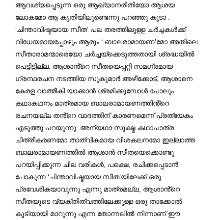
ആവശ്യപ്പെടുന്ന ഒരു ആഖ്യാനരീതിയോ ആശയ
ലോകമോ ആ കൃതിയിലുണ്ടെന്നു പറഞ്ഞു കൂടാ .
‘ചിന്താവിഷ്ടയായ സീത’ പല തരത്തിലുള്ള ചർച്ചകൾക്ക്
വിധേയമായപ്പോഴും ആരും ‘ ബാലരാമായണ’മോ അതിലെ
സീതാരാമന്മാരെയോ ചർച്ചയ്ക്കെടുത്തതായി ശ്രദ്ധയിൽ
പെട്ടിട്ടില്ല. ആശാൻ്റെ സീതയെപ്പറ്റി സമഗ്രമായ
ഗ്രന്ഥരചന നടത്തിയ സുകുമാർ അഴീക്കോട്, ആശാനെ
കേരള വാത്മീകി യാക്കാൻ ശ്രമിക്കുമ്പോൾ പോലും
കഥാകഥനം മാത്രമായ ബാലരാമായണത്തിൻ്റെ
രചനയല്ല തൻ്റെ വാദത്തിന് കാരണമെന്ന് പ്രത്യേകം
എടുത്തു പറയുന്നു. അന്യഥാ സൂക്ഷ്മ കഥാപാത്ര
ചിത്രീകരണമോ താത്വികമായ വിശകലനമോ ഇല്ലാത്ത
ബാലരാമായണത്തിൽ ആശാൻ സീതയെക്കൊണ്ടു
പറയിപ്പിക്കുന്ന ചില വരികൾ, പക്ഷെ, രചിക്കപ്പെടാൻ
പോകുന്ന ‘ചിന്താവിഷ്ടയായ സീത’യിലേക്ക് ഒരു
പ്രവേശികയാവുന്നു എന്നു മാത്രമല്ല, ആശാൻ്റെ
സീതയുടെ വ്യക്തിത്വത്തിലേക്കുള്ള ഒരു താക്കോൽ
കൂടിയായി മാറുന്നു എന്ന തോന്നലിൽ നിന്നാണ് ഈ