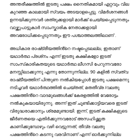
അന്തരീക്ഷത്തിൽ ഇടതു പക്ഷം നൈതികമായി ഏറ്റവും വില
കുറഞ്ഞ കാലമായി സ്വയം അടയാളപ്പെട്ടു. വിമർശനങ്ങൾ
ഉന്നയിക്കുന്നവർ ശത്രുക്കളായി മാർക്ക് ചെയ്യപ്പെടുന്നതും
വാഴ്ത്തുപാട്ടുകാർ സാംസ്കാരിക നേതാക്കളായി
അവരോധിക്കപ്പെടുന്നതും ഈ പശ്ചാത്തലത്തിലാണ് .
അധികാര രാഷ്‌ട്രീയത്തിൻ്റെ നഷ്ടപ്പെടലല്ല, ഇതാണ്
യഥാർത്ഥ പ്രശ്‌നം എന്ന് ഇടതു കക്ഷികളോ ഇടത്
സാംസ്‌കാരികതയുടെ യഥാർത്ഥ ലീഗസി പേറുന്നവരോ
മനസ്സിലാക്കുന്നു എന്നു തോന്നുന്നില്ല. 90 കളിൽ സ്വത്വ
രാഷ്‌ടീയത്തിന് പിന്തുണ നൽകിയപ്പോൾ ഇടതു പക്ഷമെന്നു
നടിച്ചവർ യഥാർത്ഥത്തിൽ ചെയ്തത്, മതതീവ്ര /വലതു
പക്ഷത്തിൻ്റെ വാദമുഖങ്ങൾക്ക് കേരളത്തിൽ വേരോട്ടം
നൽകുകയായിരുന്നു. അന്ന് ഇത് ചൂണ്ടിക്കാട്ടിയവരെ ഇടത്
വിരുദ്ധരാക്കാനും ശ്രമമുണ്ടായി. ഇന്ന്, ഇടത് കക്ഷികളുടെ
ജീർണതയെ എതിർക്കുന്നവരോട് അസഹിഷ്ണുത
കാണിക്കുമ്പോഴും വഴി വെട്ടുന്നത്, തീവ്ര വലതു
പക്ഷത്തിൻ്റെ കടന്നു വരവിനാണ് എന്ന് ഓർക്കുന്നില്ല