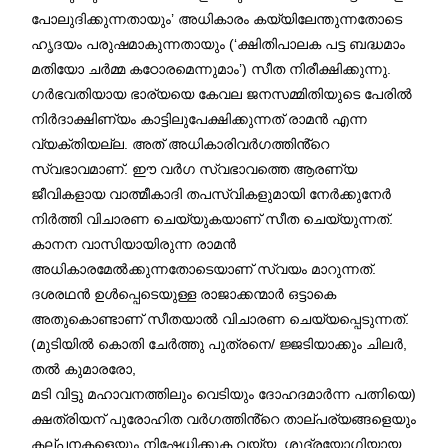
പോലുദിക്കുന്നതായും’ അധികാരം കയ്യിലേന്തുന്നതോടെ
ഹൃദയം പരുഷമാകുന്നതായും (‘ക്ഷിതിപാലക പട്ട ബദ്ധമാം
മതിയോ ചർമ്മ കഠോരമെന്നുമാം’) സീത നിരീക്ഷിക്കുന്നു.
ഗർഭവതിയായ ഭാര്യയെ കേവല ജനസമ്മിതിയുടെ പേരിൽ
നിർദാക്ഷിണ്യം കാട്ടിലുപേക്ഷിക്കുന്നത് രാമൻ എന്ന
വ്യക്തിയല്ല. അത് അധികാരിവർഗത്തിൻ്റെ
സ്വഭാവമാണ്. ഈ വർഗ സ്വഭാവത്തെ ആരണ്യ
ജീവികളായ വാത്മീകാദി തപസ്വികളുമായി നേർക്കുനേർ
നിർത്തി വിചാരണ ചെയ്യുകയാണ് സീത ചെയ്യുന്നത്.
കാനന വാസിയായിരുന്ന രാമൻ
അധികാരമേൽക്കുന്നതോടെയാണ് സ്വയം മാറുന്നത്.
ദശരഥൻ ഉൾപ്പെടെയുള്ള രാജാക്കന്മാർ ഒട്ടാകെ
അതുകൊണ്ടാണ് സീതയാൽ വിചാരണ ചെയ്യപ്പെടുന്നത്.
(മുടിയിൽ കൊതി ചേർത്തു പുത്രനെ/ ജ്ജടിയാക്കും ചിലർ,
തൽ കുമാരരോ,
മടി വിട്ടു മഹാവനത്തിലും വെടിയും ദോഹദമാർന്ന പത്നിയെ)
ക്ഷത്രിയന് പുരോഹിത വർഗത്തിൻ്റെ താല്പര്യങ്ങളെയും
കല്പനകളെയും നിഷേധിക്കുക വയ്യ. ശൂദ്രയോഗിയായ