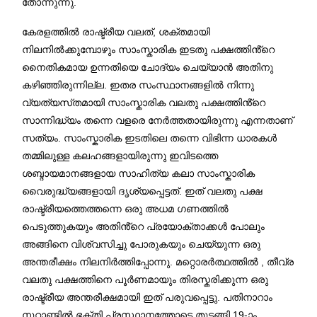
തോന്നുന്നു.
കേരളത്തിൽ രാഷ്ട്രീയ വലത്, ശക്തമായി
നിലനിൽക്കുമ്പോഴും സാംസ്കാരിക ഇടതു പക്ഷത്തിൻ്റെ
നൈതികമായ ഉന്നതിയെ ചോദ്യം ചെയ്യാൻ അതിനു
കഴിഞ്ഞിരുന്നില്ല. ഇതര സംസ്ഥാനങ്ങളിൽ നിന്നു
വ്യത്യസ്‌തമായി സാംസ്കാരിക വലതു പക്ഷത്തിൻ്റെ
സാന്നിദ്ധ്യം തന്നെ വളരെ നേർത്തതായിരുന്നു എന്നതാണ്
സത്യം. സാംസ്കാരിക ഇടതിലെ തന്നെ വിഭിന്ന ധാരകൾ
തമ്മിലുള്ള കലഹങ്ങളായിരുന്നു ഇവിടത്തെ
ശബ്ദായമാനങ്ങളായ സാഹിത്യ കലാ സാംസ്കാരിക
വൈരുദ്ധ്യങ്ങളായി ദൃശ്യപ്പെട്ടത്. ഇത് വലതു പക്ഷ
രാഷ്ട്രീയത്തെത്തന്നെ ഒരു അധമ ഗണത്തിൽ
പെടുത്തുകയും അതിൻ്റെ പ്രയോക്താക്കൾ പോലും
അങ്ങിനെ വിശ്വസിച്ചു പോരുകയും ചെയ്യുന്ന ഒരു
അന്തരീക്ഷം നിലനിർത്തിപ്പോന്നു. മറ്റൊരർത്ഥത്തിൽ , തീവ്ര
വലതു പക്ഷത്തിനെ പൂർണമായും തിരസ്കരിക്കുന്ന ഒരു
രാഷ്ട്രീയ അന്തരീക്ഷമായി ഇത് പരുവപ്പെട്ടു. പതിനാറാം
നൂറ്റാണ്ടിൽ ഭക്തി പ്രസ്ഥാനത്തോടെ തുടങ്ങി 19-ാം