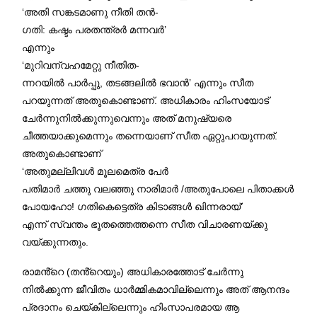
‘അതി സങ്കടമാണു നീതി തൻ-
ഗതി: കഷ്ടം പരതന്ത്രർ മന്നവർ’
എന്നും
‘മുറിവന്വഹമേറ്റു നീതിത-
ന്നറയിൽ പാർപ്പു, തടങ്ങലിൽ ഭവാൻ’ എന്നും സീത
പറയുന്നത് അതുകൊണ്ടാണ്. അധികാരം ഹിംസയോട്
ചേർന്നുനിൽക്കുന്നുവെന്നും അത് മനുഷ്യരെ
ചീത്തയാക്കുമെന്നും തന്നെയാണ് സീത ഏറ്റുപറയുന്നത്.
അതുകൊണ്ടാണ്
‘അതുമല്ലിവൾ മൂലമെത്ര പേർ
പതിമാർ ചത്തു വലഞ്ഞു നാരിമാർ /അതുപോലെ പിതാക്കൾ
പോയഹോ! ഗതികെട്ടെത്ര കിടാങ്ങൾ ഖിന്നരായ്’
എന്ന് സ്വന്തം ഭൂതത്തെത്തന്നെ സീത വിചാരണയ്ക്കു
വയ്ക്കുന്നതും.
രാമൻ്റെ (തൻ്റെയും) അധികാരത്തോട് ചേർന്നു
നിൽക്കുന്ന ജീവിതം ധാർമ്മികമാവില്ലെന്നും അത് ആനന്ദം
പ്രദാനം ചെയ്കില്ലെന്നും ഹിംസാപരമായ ആ