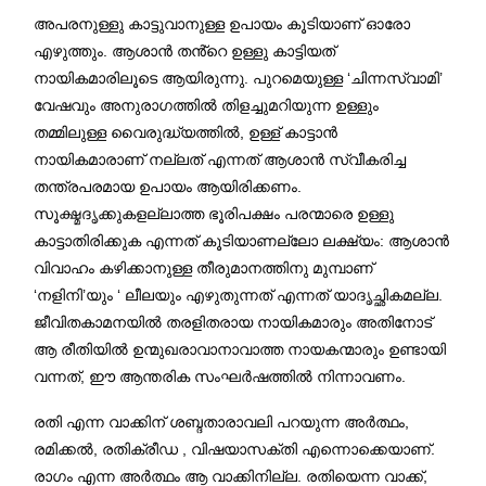
അപരനുള്ളു കാട്ടുവാനുള്ള ഉപായം കൂടിയാണ് ഓരോ
എഴുത്തും. ആശാൻ തൻ്റെ ഉള്ളു കാട്ടിയത്
നായികമാരിലൂടെ ആയിരുന്നു. പുറമെയുള്ള ‘ചിന്നസ്വാമി’
വേഷവും അനുരാഗത്തിൽ തിളച്ചുമറിയുന്ന ഉള്ളും
തമ്മിലുള്ള വൈരുദ്ധ്യത്തിൽ, ഉള്ള് കാട്ടാൻ
നായികമാരാണ് നല്ലത് എന്നത് ആശാൻ സ്വീകരിച്ച
തന്ത്രപരമായ ഉപായം ആയിരിക്കണം.
സൂക്ഷ്മദൃക്കുകളല്ലാത്ത ഭൂരിപക്ഷം പരന്മാരെ ഉള്ളു
കാട്ടാതിരിക്കുക എന്നത് കൂടിയാണല്ലോ ലക്ഷ്യം: ആശാൻ
വിവാഹം കഴിക്കാനുള്ള തീരുമാനത്തിനു മുമ്പാണ്
‘നളിനി’യും ‘ ലീലയും എഴുതുന്നത് എന്നത് യാദൃച്ഛികമല്ല.
ജീവിതകാമനയിൽ തരളിതരായ നായികമാരും അതിനോട്
ആ രീതിയിൽ ഉന്മുഖരാവാനാവാത്ത നായകന്മാരും ഉണ്ടായി
വന്നത്, ഈ ആന്തരിക സംഘർഷത്തിൽ നിന്നാവണം.
രതി എന്ന വാക്കിന് ശബ്ദതാരാവലി പറയുന്ന അർത്ഥം,
രമിക്കൽ, രതിക്രീഡ , വിഷയാസക്തി എന്നൊക്കെയാണ്.
രാഗം എന്ന അർത്ഥം ആ വാക്കിനില്ല. രതിയെന്ന വാക്ക്,