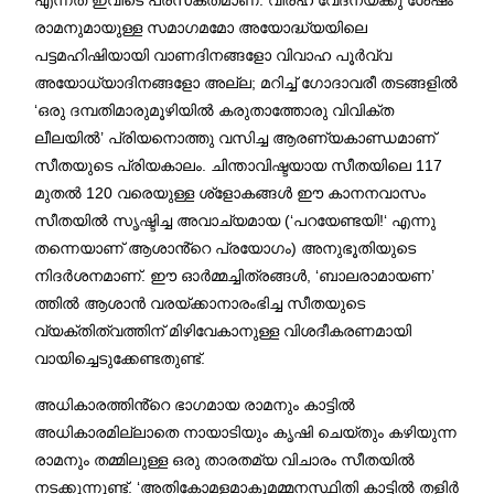
രാമനുമായുള്ള സമാഗമമോ അയോദ്ധ്യയിലെ
പട്ടമഹിഷിയായി വാണദിനങ്ങളോ വിവാഹ പൂർവ്വ
അയോധ്യാദിനങ്ങളോ അല്ല; മറിച്ച് ഗോദാവരീ തടങ്ങളിൽ
‘ഒരു ദമ്പതിമാരുമൂഴിയിൽ കരുതാത്തോരു വിവിക്ത
ലീലയിൽ’ പ്രിയനൊത്തു വസിച്ച ആരണ്യകാണ്ഡമാണ്
സീതയുടെ പ്രിയകാലം. ചിന്താവിഷ്ടയായ സീതയിലെ 117
മുതൽ 120 വരെയുള്ള ശ്ളോകങ്ങൾ ഈ കാനനവാസം
സീതയിൽ സൃഷ്ടിച്ച അവാച്യമായ (‘പറയേണ്ടയി!‘ എന്നു
തന്നെയാണ് ആശാൻ്റെ പ്രയോഗം) അനുഭൂതിയുടെ
നിദർശനമാണ്. ഈ ഓർമ്മച്ചിത്രങ്ങൾ, ‘ബാലരാമായണ’
ത്തിൽ ആശാൻ വരയ്ക്കാനാരംഭിച്ച സീതയുടെ
വ്യക്തിത്വത്തിന് മിഴിവേകാനുള്ള വിശദീകരണമായി
വായിച്ചെടുക്കേണ്ടതുണ്ട്.
അധികാരത്തിൻ്റെ ഭാഗമായ രാമനും കാട്ടിൽ
അധികാരമില്ലാതെ നായാടിയും കൃഷി ചെയ്തും കഴിയുന്ന
രാമനും തമ്മിലുള്ള ഒരു താരതമ്യ വിചാരം സീതയിൽ
നടക്കുന്നുണ്ട്. ‘അതികോമളമാകുമമ്മനസ്ഥിതി കാട്ടിൽ തളിർ