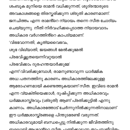
ശംബൂക മുനിയെ രാമൻ വധിക്കുന്നത്, ശൂദ്രന്മാരുടെ
അവകാശങ്ങളെ തിരസ്കരിക്കുന്ന ശ്രുതി കാരണമാണ്.
ജനചിത്തം എന്ന രാമൻ്റെ ന്യായം തന്നെ സീത ചോദ്യം
ചെയ്യുന്നു. നീതി നിർവഹിക്കപ്പെടാത്ത ന്യായവാദം
അധികാര വർഗത്തിൻ്റെ കാപട്യമാണ്.
‘വിഭവോന്നതി, കൃത്യവൈഭവം,
ശുഭ വിഖ്യാതി, ജയങ്ങൾ മേൽക്കുമേൽ
പ്രഭവിഷ്ണുതയെന്നിവറ്റയാൽ
പ്രഭവിക്കാം ദുരഹന്തയാർക്കുമേ’
എന്ന് വിവരിക്കുമ്പോൾ, രാമനുണ്ടാവുന്ന ധാർമ്മിക
അധ:പതനത്തിനു കാരണം അധികാരത്തിലേക്കുള്ള
ആരോഹണമായി കണ്ടെത്തുകയാണ് സീത. ഇവിടെ രാമൻ
എന്ന വ്യക്തിയെക്കാൾ, ദുഷിപ്പിക്കുന്ന അധികാരവും
ധർമ്മശാസ്ത്രവും (ശ്രുതി) ആണ് പ്രതിക്കൂട്ടിൽ എന്നു
കാണാം. അധികാരത്തോട് ചേർന്നുനിൽക്കുന്നതിനാലാണ്
ഈ ധർമ്മശാസ്ത്രങ്ങളെ പിന്തുടരേണ്ടി വരുന്നത്.
അധികാരവുമായി ബന്ധപ്പെട്ടു നിൽക്കുന്ന ജീവിതത്തിനു
ബദലായി ആശാൻ്റെ സീത ചൂണ്ടിക്കാട്ടുന്ന താപസജീവിതം,