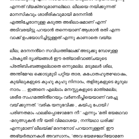
എന്നത് വ്യക്തവുമാണല്ലോ. ലീലയെ നയിക്കുന്നത്
മാനസികവും ശാരീരികവുമായി മദനനിൽ
എത്തിച്ചേരാനുള്ള കടുത്ത അഭിലാഷമാണ് എന്ന്
അടിവരയിട്ടു പറയാൻ തന്നെയാണ് ആശാൻ രതി എന്ന
വാക്ക് ഉപയോഗിച്ചിട്ടുള്ളത് എന്നു കാണാതെ വയ്യ.
ലീല, മദനനൻ്റെ സവിധത്തിലേക്ക് അടുക്കു മ്പോഴുള്ള
പ്രകൃതി ദൃശ്യങ്ങൾ ഈ രത്യാഭിവാഞ്ചയുടെ
പ്രതിബിംബങ്ങളല്ലാതെ ഒന്നുമല്ല. മടുമലർ ശില,
അന്തിമേഘ ക്കൊടുമുടി പറ്റിയ താര, കപോതഹൂതഘോഷം,
കുയിലുകളുടെ കുഹൂ കുഹു നിനാദം, തളിരുകളുടെ മൃദുല
നാദം … ഇങ്ങനെ എല്ലാം മനസ്സുകളുടെ മാത്രമല്ല,
ശരീര സംഗമത്തിൻ്റെയും വർണദീപ്തിയെയാണ് വരച്ചു
വയ്’ക്കുന്നത്. ‘വരിക യനുഭവിക്ക , കയ്പു പോയി /
പരിണതമാം ഫലമിപ്പൊഴോമനേ നീ ‘ എന്നും ‘മതി ഭയമഥവാ
-മദുത്സുകൻ നീ/ യതി വിമലാശയ , നന്യഥാ ധരിക്ക’
എന്നുമാണ് ലീലയ്ക്ക് മദനനോട് പറയാനുള്ളത്. ഈ
അഭ്യർത്ഥനകൾ അവസാനം, ‘അവ ഭയമഴലേറിയോമനേ