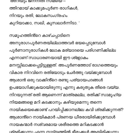
‘അറിയും ജനനീതി സീമയെ –
ത്തിറമായ് കാക്കുമപൂർണ രാഗികൾ,
നിറയും രതി, ലോകസംഗ്രഹം
കുറിയാക്കാ, സഖി, കൂസലാർന്നിടാ. ‘
സമൂഹത്തിൻ്റെ കാഴ്ചപ്പാടിനെ
അനുരാഗപൂർണതയില്ലാത്തവർ ഭയപ്പെടുമ്പോൾ
പൂർണാനുരാഗികൾ ലോക മര്യാദയെ പരിഗണിക്കില്ല
എന്നാണ് സാധാരണയായി ഈ ശ്ളോകം
മനസ്സിലാക്കപ്പെട്ടിട്ടുള്ളത്. അപൂർണത്തോട് രാഗത്തെയും
വികാര നിറവിനെ രതിയോടും ചേർത്തു വയ്ക്കുമ്പോൾ
ആശാൻ ഒരു വാക്കിൻ്റെ രണ്ടു പര്യായപദങ്ങൾ
ഉപയോഗിക്കുകയായിരുന്നു എന്നു കരുതുക തീരെ വയ്യ.
നിറയുന്നത് രതി ആണെന്ന് മാത്രമല്ല, രതിക്ക് സാമൂഹ്യ
നിയമങ്ങളെ മറി കടക്കാനും കഴിയുമെന്നു തന്നെ
നായികയെക്കൊണ്ട് പറയിപ്പിക്കാനല്ലേ കവി ശ്രമിക്കുന്നത്?
ആശാൻ്റെ നായികമാർ പ്രണയ ധീരരായിരിക്കുമ്പോൾ
നായകന്മാർ നശ്വരമായ ശരീരത്തെ മറികടക്കാൻ
ശ്രമിക്കുന്നു എന്ന നാട്യത്തിൽ ഭീരുക്കൾ ആയിരിക്കുന്നു