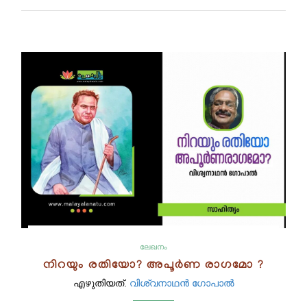
ലേഖനം
നിറയും രതിയോ? അപൂർണ രാഗമോ ?
എഴുതിയത്.
വിശ്വനാഥൻ ഗോപാൽ