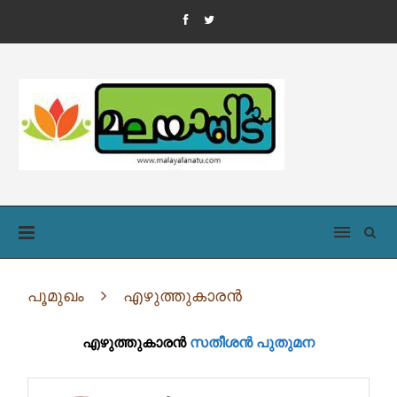
പൂമുഖം
എഴുത്തുകാരൻ
എഴുത്തുകാരൻ
സതീശന്‍ പുതുമന