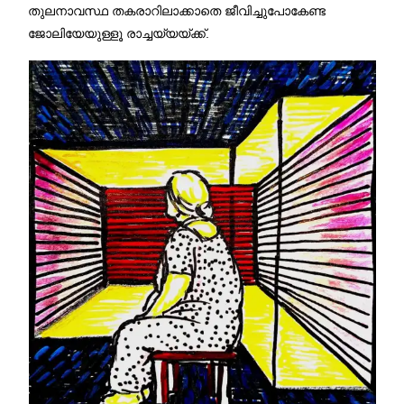
തുലനാവസ്ഥ തകരാറിലാക്കാതെ ജീവിച്ചുപോകേണ്ട
ജോലിയേയുള്ളൂ രാച്ചയ്യയ്ക്ക്.