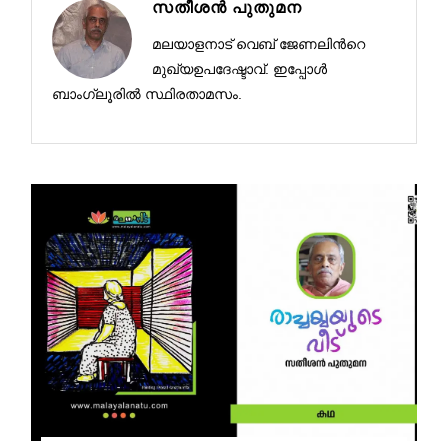
സതീശന്‍ പുതുമന
മലയാളനാട് വെബ് ജേണലിൻറെ
മുഖ്യഉപദേഷ്ടാവ്. ഇപ്പോള്‍
ബാംഗ്ലൂരില്‍ സ്ഥിരതാമസം.