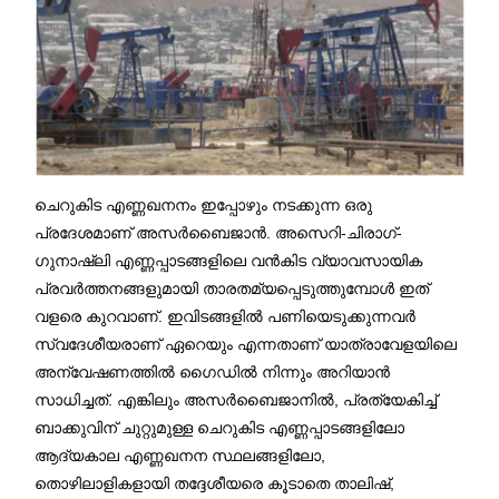
ചെറുകിട എണ്ണഖനനം ഇപ്പോഴും നടക്കുന്ന ഒരു
പ്രദേശമാണ് അസർബൈജാൻ. അസെറി-ചിരാഗ്-
ഗുനാഷ്‌ലി എണ്ണപ്പാടങ്ങളിലെ വൻകിട വ്യാവസായിക
പ്രവർത്തനങ്ങളുമായി താരതമ്യപ്പെടുത്തുമ്പോൾ ഇത്
വളരെ കുറവാണ്. ഇവിടങ്ങളിൽ പണിയെടുക്കുന്നവർ
സ്വദേശീയരാണ് ഏറെയും എന്നതാണ് യാത്രാവേളയിലെ
അന്വേഷണത്തിൽ ഗൈഡിൽ നിന്നും അറിയാൻ
സാധിച്ചത്. എങ്കിലും അസർബൈജാനിൽ, പ്രത്യേകിച്ച്
ബാക്കുവിന് ചുറ്റുമുള്ള ചെറുകിട എണ്ണപ്പാടങ്ങളിലോ
ആദ്യകാല എണ്ണഖനന സ്ഥലങ്ങളിലോ,
തൊഴിലാളികളായി തദ്ദേശീയരെ കൂടാതെ താലിഷ്,