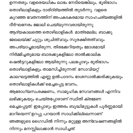
ഉന്നതരും വളരെയധികം ലാഭം നേടിയെങ്കിലും, ഭൂരിഭാഗം
തൊഴിലാളികളും ദാരിദ്ര്യത്തിൽ തുടർന്നു. വളരെ
കുറഞ്ഞ വേതനത്തിന് അപകടകരമായ സാഹചര്യങ്ങളിൽ
ദീർഘനേരം ജോലി ചെയ്യുന്നവരായിരുന്നു
ആദ്യകാലത്തെ തൊഴിലാളികൾ. മാത്രമല്ല, ബാക്കു
മേഖലയ്ക്ക് ചുറ്റും ശുചിത്വവും സുരക്ഷിതത്വവും
അപര്യാപ്തമായിരുന്ന, തിരക്കേറിയതും മോശമായി
നിർമ്മിച്ചതുമായ ബാരക്കുകളിലോ താൽക്കാലിക
ഷെൽട്ടറുകളിലോ ആയിരുന്നു പലപ്പോഴും ഭൂരിഭാഗം
തൊഴിലാളികളും താമസിച്ചിരുന്നത്. സോവിയറ്റ്
കാലഘട്ടത്തിൽ എണ്ണ ഉൽപാദനം ദേശസാൽക്കരിക്കുകയും
തൊഴിലാളികൾക്ക് മെച്ചപ്പെട്ട ഭവനം,
ആരോഗ്യസംരക്ഷണം, സാമൂഹിക സേവനങ്ങൾ എന്നിവ
ലഭിക്കുകയും ചെയ്തപ്പോഴാണ് സ്ഥിതി ക്രമേണ
മെച്ചപ്പെട്ടത്. ഇപ്പോഴും ഇത്തരം ബുദ്ധിമുട്ടുകൾ പൂർണ്ണമായി
മാറിയെന്ന് ഉറപ്പു പറയാൻ സാധിക്കില്ലെന്നാണ്
ഞങ്ങളുടെ ഗൈഡിൽ നിന്നും മറ്റുള്ള അന്വേഷണങ്ങളിൽ
നിന്നും മനസ്സിലാക്കാൻ സാധിച്ചത്.