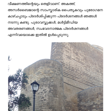
വീക്ഷണത്തിന്റെയും തെളിവാണ്. അകത്ത്,
അസർബൈജാന്റെ സാംസ്കാരിക പൈതൃകവും പുരോഗമന
കാഴ്ചപ്പാടും പ്രദർശിപ്പിക്കുന്ന പ്രദർശനങ്ങൾ ഞങ്ങൾ
നടന്നു കണ്ടു. പുരാവസ്തുക്കൾ, മൾട്ടിമീഡിയ
അവതരണങ്ങൾ, സംവേദനാത്മക പ്രദർശനങ്ങൾ
എന്നിവയൊക്കെ ഇതിൽ ഉൾപ്പെടുന്നു.