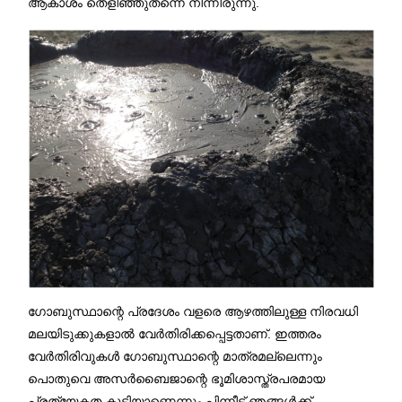
ആകാശം തെളിഞ്ഞുതന്നെ നിന്നിരുന്നു.
ഗോബുസ്ഥാന്റെ പ്രദേശം വളരെ ആഴത്തിലുള്ള നിരവധി
മലയിടുക്കുകളാൽ വേർതിരിക്കപ്പെട്ടതാണ്. ഇത്തരം
വേർതിരിവുകൾ ഗോബുസ്ഥാന്റെ മാത്രമല്ലെന്നും
പൊതുവെ അസർബൈജാന്റെ ഭൂമിശാസ്ത്രപരമായ
പ്രത്യേകത കൂടിയാണെന്നും പിന്നീട് ഞങ്ങൾക്ക്