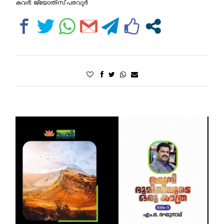
കവർ: ജ്യോതിസ് പരവൂർ