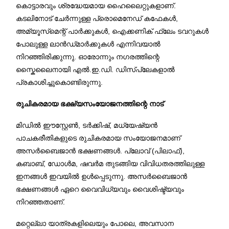
കൊട്ടാരവും ശ്രദ്ധേയമായ ഹൈലൈറ്റുകളാണ്.
കടലിനോട് ചേർന്നുള്ള പ്രൊമെനേഡ് കഫേകൾ,
അമ്യൂസ്‌മെന്റ് പാർക്കുകൾ, ഐക്കണിക് ഫ്ലേം ടവറുകൾ
പോലുള്ള ലാൻഡ്‌മാർക്കുകൾ എന്നിവയാൽ
നിറഞ്ഞിരിക്കുന്നു. ഓരോന്നും നഗരത്തിന്റെ
സ്കൈലൈനായി എൽ.ഇ.ഡി. ഡിസ്പ്ലേകളാൽ
പ്രകാശിച്ചുകൊണ്ടിരുന്നു.
രുചികരമായ ഭക്ഷ്യസംയോജനത്തിന്റെ നാട്
മിഡിൽ ഈസ്റ്റേൺ, ടർക്കിഷ്, മധ്യേഷ്യൻ
പാചകരീതികളുടെ രുചികരമായ സംയോജനമാണ്
അസർബൈജാൻ ഭക്ഷണങ്ങൾ. പ്ലോവ് (പിലാഫ്),
കബാബ്, ഡോൾമ, ഷവർമ തുടങ്ങിയ വിവിധതരത്തിലുള്ള
ഇനങ്ങൾ ഇവയിൽ ഉൾപ്പെടുന്നു. അസർബൈജാൻ
ഭക്ഷണങ്ങൾ ഏറെ വൈവിധ്യവും വൈശിഷ്ട്യവും
നിറഞ്ഞതാണ്.
മറ്റെല്ലാ യാത്രകളിലെയും പോലെ, അവസാന