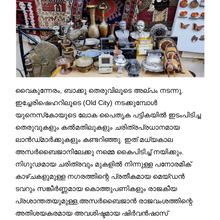
വൈകുന്നേരം, ബാക്കു തെരുവിലൂടെ അല്പം നടന്നു.
ഇച്ചേരിഷെഹറിലൂടെ (Old City) നടക്കുമ്പോൾ
യുനെസ്‌കോയുടെ ലോക പൈതൃക പട്ടികയിൽ ഇടംപിടിച്ച
തെരുവുകളും കൽമതിലുകളും ചരിത്രപ്രധാനമായ
ലാൻഡ്‌മാർക്കുകളും കണ്ടറിഞ്ഞു. ഇത് മധ്യകാല
അസർബൈജാനിലേക്കു നമ്മെ കൈപിടിച്ച് നയിക്കും.
നിഗൂഢമായ ചരിത്രവും മുകളിൽ നിന്നുള്ള പനോരമിക്
കാഴ്ചകളുമുള്ള നഗരത്തിന്റെ പ്രതീകമായ മെയ്ഡൻ
ടവറും സങ്കീർണ്ണമായ കൊത്തുപണികളും രാജകീയ
പ്രശാന്തതയുമുള്ള,അസർബൈജാൻ രാജവംശത്തിന്റെ
അതിശയകരമായ അവശിഷ്ടമായ ഷിർവൻഷാസ്