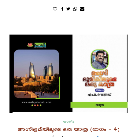
യാത്ര
അഗ്നിഭൂമിയിലൂടെ ഒരു യാത്ര (ഭാഗം – 4)