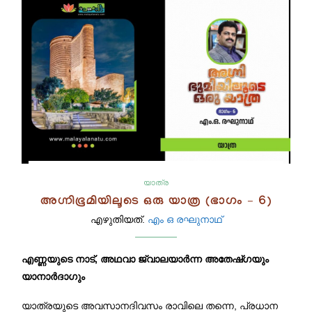
യാത്ര
അഗ്നിഭൂമിയിലൂടെ ഒരു യാത്ര (ഭാഗം – 6)
എഴുതിയത്.
എം ഒ രഘുനാഥ്‌
എണ്ണയുടെ നാട്, അഥവാ ജ്വാലയാർന്ന അതേഷ്‌ഗയും
യാനാർദാഗും
യാത്രയുടെ അവസാനദിവസം രാവിലെ തന്നെ, പ്രധാന