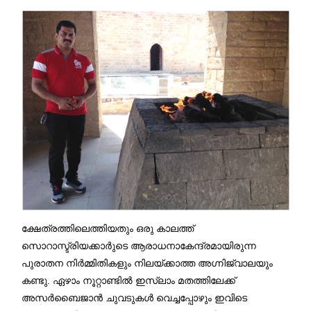
ക്ഷേത്രത്തിലെത്തിയതും ഒരു കാലത്ത്
സൊറാസ്ട്രിയക്കാർുടെ ആരാധനാകേന്ദ്രമായിരുന്ന
പുരാതന നിർമ്മിതികളും നിലയ്ക്കാത്ത അഗ്നിജ്വാലയും
കണ്ടു. ഏഴാം നൂറ്റാണ്ടിൽ ഇസ്‌ലാം മതത്തിലേക്ക്
അസർബൈജാൻ ചുവടുകൾ വെച്ചപ്പോഴും ഇവിടെ