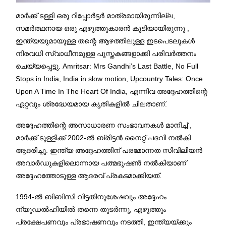
മാർക്ക് ടള്ളി ഒരു റിപ്പോർട്ടർ മാത്രമായിരുന്നില്ല,
സമർത്ഥനായ ഒരു എഴുത്തുകാരൻ കൂടിയായിരുന്നു ,
ഇന്ത്യയുമായുള്ള തന്റെ ആഴത്തിലുള്ള ഇടപെടലുകൾ
നിരവധി സ്വാധീനമുള്ള പുസ്തകങ്ങളാക്കി പരിവർത്തനം
ചെയ്യപ്പെട്ടു. Amritsar: Mrs Gandhi’s Last Battle, No Full
Stops in India, India in slow motion, Upcountry Tales: Once
Upon A Time In The Heart Of India, എന്നിവ അദ്ദേഹത്തിന്റെ
ഏറ്റവും ശ്രദ്ധേയമായ കൃതികളിൽ ചിലതാണ്.
അദ്ദേഹത്തിന്റെ അസാധാരണ സംഭാവനകൾ മാനിച്ച് ,
മാർക്ക് ടുള്ളിക്ക് 2002-ൽ ബ്രിട്ടൻ നൈറ്റ് പദവി നൽകി
ആദരിച്ചു. ഇന്ത്യ അദ്ദേഹത്തിന് പരമോന്നത സിവിലിയൻ
അവാർഡുകളിലൊന്നായ പത്മഭൂഷൺ നൽകിയാണ്
അദ്ദേഹത്തോടുള്ള ആദരവ് പ്രകടമാക്കിയത്.
1994-ൽ ബിബിസി വിട്ടതിനുശേഷവും അദ്ദേഹം
ന്യൂഡൽഹിയിൽ തന്നെ തുടർന്നു, എഴുത്തും
പ്രക്ഷേപണവും പ്രഭാഷണവും നടത്തി, ഇന്ത്യയ്ക്കും