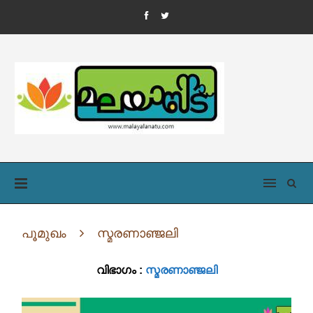
പൂമുഖം
സ്മരണാഞ്ജലി
വിഭാഗം :
സ്മരണാഞ്ജലി