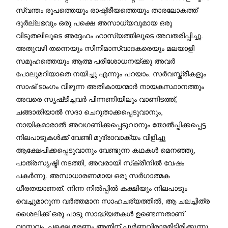
സ്വന്തം രൂപത്തെയും രാഷ്ട്രീയത്തെയും താരലോകത്ത്
ദുർല്ലഭവും ഒരു പക്ഷെ അസാധ്യവുമായ ഒരു
വിടുതലിലൂടെ അദ്ദേഹം ഹാസ്യത്തിലൂടെ അവതരിപ്പിച്ചു.
അതുവഴി തന്നെയും സിനിമാസ്വാദകരെയും മലയാളി
സമൂഹത്തെയും ആത്മ പരിശോധനയ്ക്കു അവർ
പോലുമറിയാതെ നയിച്ചു എന്നും പറയാം. സർവസ്ത്രീകളും
സാഷ് ടാംഗം വീഴുന്ന അതികായന്മാർ നായകസ്ഥാനത്തും
അവരെ സൃഷ്‌ടിച്ചവർ പിന്നണിയിലും വാണിടത്ത്,
ചങ്ങാതിയാൽ സദാ ചെറുതാക്കപ്പെടുവാനും,
നായികമാരാൽ അവഗണിക്കപ്പെടുവാനും തോൽപ്പിക്കപ്പെട്ട
നിലപാടുകൾക്ക് വേണ്ടി മുദ്രാവാക്യം വിളിച്ചു
ആക്ഷേപിക്കപ്പെടുവാനും വേണ്ടുന്ന കഥകൾ മെനഞ്ഞു,
പാത്രസൃഷ്ടി നടത്തി, അവരായി സ്‌ക്രീനിൽ വേഷം
പകർന്നു. അസാധാരണമായ ഒരു സർഗാത്മക
ധീരതയാണത്. നിന്ന നിൽപ്പിൽ കക്ഷിയും നിലപാടും
വെച്ചുമാറുന്ന വർത്തമാന സാഹചര്യത്തിൽ, ആ ചലച്ചിത്ര
ശൈലിക്ക് ഒരു പാടു സാദ്ധ്യതകൾ ഉണ്ടെന്നതാണ്
വാസ്തവം. പക്ഷെ മരണം അതിന് പൂർണവിരാമമിട്ടിരിക്കുന്നു.