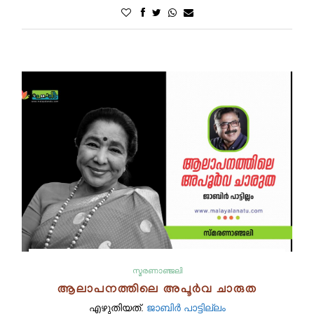
സ്മരണാഞ്ജലി
ആലാപനത്തിലെ അപൂർവ ചാരുത
എഴുതിയത്.
ജാബിർ പാട്ടില്ലം