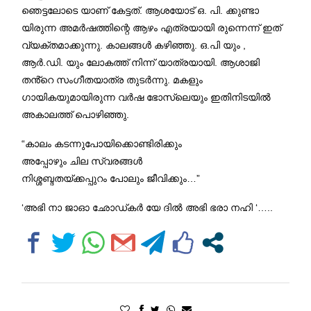
ഞെട്ടലോടെ യാണ് കേട്ടത്. ആശയോട് ഒ. പി. ക്കുണ്ടാ
യിരുന്ന അമർഷത്തിന്റെ ആഴം എത്രയായി രുന്നെന്ന് ഇത്
വ്യക്തമാക്കുന്നു. കാലങ്ങൾ കഴിഞ്ഞു. ഒ.പി യും ,
ആർ.ഡി. യും ലോകത്ത് നിന്ന് യാത്രയായി. ആശാജി
തൻ്റെ സംഗീതയാത്ര തുടർന്നു. മകളും
ഗായികയുമായിരുന്ന വർഷ ഭോസ്ലെയും ഇതിനിടയിൽ
അകാലത്ത് പൊഴിഞ്ഞു.
“കാലം കടന്നുപോയിക്കൊണ്ടിരിക്കും
അപ്പോഴും ചില സ്വരങ്ങൾ
നിശ്ശബ്ദതയ്ക്കപ്പുറം പോലും ജീവിക്കും…”
‘അഭി നാ ജാഓ ഛോഡ്കർ യേ ദിൽ അഭി ഭരാ നഹി ‘…..