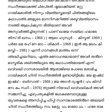
ആശാജിയുടെ ആലാപനവൈഭവമാണ് അവരെ ഹിന്ദി
സംഗീതലോകത്ത് ചിരപ്രതി ഷ്ഠയാക്കിയത്. മറ്റു
ഗായികമാരിൽ നിന്നും വ്യത്യസ്തമായി ചിത്രങ്ങളിലെ
കഥാപാത്ര ങ്ങളുടെ മാനറിസമറിഞ്ഞ് ശബ്ദവ്യത്യാസം
നടത്തി ആലപിക്കുന്ന രീതിയാണ് അവർ
അനുവർത്തിച്ചിരുന്നത്. ( പാണ് ഖായേ സയ്യാ ഹമാരേ,
തിസ് രി ഖസം – 1966 ) ( ആഓ ഹുസൂർ … കിസ്മത് -1969 )
പർദേ മെ രഹ് നേ ദോ – ശികാർ – 1968 ) ഇൻ ആ ഖോം കി
മസ്തി – 1981 ) എന്നീ ഗാനങ്ങൾ മാത്രം ഒന്ന്
ശ്രദ്ധിച്ചാലറിയാം, എത്ര മനോഹരമായാണ് അവർ തൻ്റെ
മാസ്മരിക ശഖ്‌ദത്തിലൂടെ ആ കഥാപാത്രമായത് എന്ന്.
ഖവ്വാലി ഗാനശാഖയിൽ ആശാജിയെ പോലെ ശോഭിച്ച
ഗായികമാർ ഹിന്ദി സംഗീതത്തിൽ ഉണ്ടായിട്ടില്ല. യേ ഇഷ്‌ഖ്,
ഇഷ്‌ഖ് – ബർസാത് – 1966 ) യേ അഗർ ദുഷ്മൻ ( ഹം കിസി
സേ കം നഹി – 1976) തുടങ്ങി നിരവധി ഖവ്വാലികൾ അവർ
സമ്മാനിച്ചു. എഴുപതുകളിൽ ലോകമെമ്പാടുമുള്ള
യുവതകളെ ത്രസിപ്പിച്ച ഹിപ്പി സാസ്‌കാരത്തിൻ്റെ അലയടി
ഹിന്ദി സംഗീതത്തിലും നാം കേട്ടു. ധം മാരോ ധം – ഹരേ രാമ