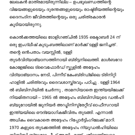
ലേഖകൻ മാത്രമായിരുന്നില്ല – ഉപഭൂഖണ്ഡത്തിന്റെ
വിജയങ്ങളുടെയും ദുരന്തങ്ങളുടെയും രാഷ്ട്രീയത്തിന്റെയും
ദൈനംദിന ജീവിതത്തിന്റെയും ഒരു ചരിത്രകാരൻ
കൂടിയായിരുന്നു.
കൊൽക്കത്തയിലെ ടോളിഗഞ്ചിൽ 1935 ഒക്ടോബർ 24 ന്
ഒരു ഇംഗ്ലീഷ് കുടുംബത്തിലാണ് മാർക്ക് ടള്ളി ജനിച്ചത് .
തന്റെ ഒൻപതാം വയസ്സിൽ, ടള്ളി
തുടർവിദ്യാഭ്യാസത്തിനായി ബ്രിട്ടനിലെത്തി. മാൾബറോ
കോളേജിലെ ട്വൈഫോർഡ് സ്കൂളിൽ അദ്ദേഹം
വിദ്യാഭ്യാസം നേടി, പിന്നീട് കേംബ്രിഡ്ജിലെ ട്രിനിറ്റി
ഹാളിൽ ചരിത്രവും ദൈവശാസ്ത്രവും പഠിച്ചു . ടള്ളി 1964
ൽ ബിബിസിയിൽ ചേർന്നു , താമസിയാതെ ഇന്ത്യയിലേക്ക്
നിയമിതനായി – 1965 ൽ അദ്ദേഹം ബിബിസിയുടെ ഡൽഹി
ബ്യൂറോയിൽ ജൂനിയർ അഡ്മിനിസ്ട്രേറ്റീവ് ഓഫീസറായി
ഇന്ത്യയിലെ ഔദ്യോഗികജീവിതം തുടങ്ങി. എന്നാൽ
അധികം വൈകാതെ അദ്ദേഹം റിപ്പോർട്ടിംഗിലേക്ക് മാറി.
1970 കളുടെ തുടക്കത്തിൽ അദ്ദേഹം ന്യൂഡൽഹിയിലെ
ബിബിസി ബ്യൂറോ ചീഫ് ആയി . രണ്ട് പതിറ്റാണ്ടിലേറെ