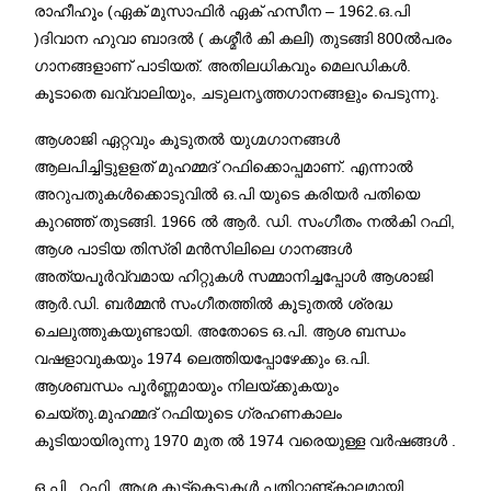
രാഹീഹൂം (ഏക് മുസാഫിർ ഏക് ഹസീന – 1962.ഒ.പി
)ദിവാന ഹുവാ ബാദൽ ( കശ്മീർ കി കലി) തുടങ്ങി 800ൽപരം
ഗാനങ്ങളാണ് പാടിയത്. അതിലധികവും മെലഡികൾ.
കൂടാതെ ഖവ്വാലിയും, ചടുലനൃത്തഗാനങ്ങളും പെടുന്നു.
ആശാജി ഏറ്റവും കൂടുതൽ യുഗ്മഗാനങ്ങൾ
ആലപിച്ചിട്ടുളളത് മുഹമ്മദ് റഫിക്കൊപ്പമാണ്. എന്നാൽ
അറുപതുകൾക്കൊടുവിൽ ഒ.പി യുടെ കരിയർ പതിയെ
കുറഞ്ഞ് തുടങ്ങി. 1966 ൽ ആർ. ഡി. സംഗീതം നൽകി റഫി,
ആശ പാടിയ തിസ്‌രി മൻസിലിലെ ഗാനങ്ങൾ
അത്യപൂർവ്വമായ ഹിറ്റുകൾ സമ്മാനിച്ചപ്പോൾ ആശാജി
ആർ.ഡി. ബർമ്മൻ സംഗീതത്തിൽ കൂടുതൽ ശ്രദ്ധ
ചെലുത്തുകയുണ്ടായി. അതോടെ ഒ.പി. ആശ ബന്ധം
വഷളാവുകയും 1974 ലെത്തിയപ്പോഴേക്കും ഒ.പി.
ആശബന്ധം പൂർണ്ണമായും നിലയ്ക്കുകയും
ചെയ്തു.മുഹമ്മദ് റഫിയുടെ ഗ്രഹണകാലം
കൂടിയായിരുന്നു 1970 മുത ൽ 1974 വരെയുള്ള വർഷങ്ങൾ .
ഒ.പി , റഫി, ആശ കൂട്ട്കെട്ടുകൾ പതിറ്റാണ്ട്കാലമായി