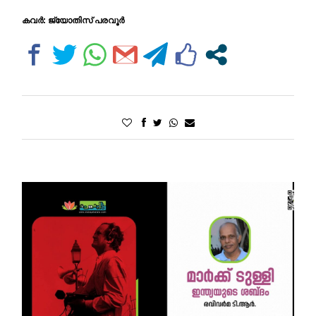
കവർ: ജ്യോതിസ് പരവൂർ