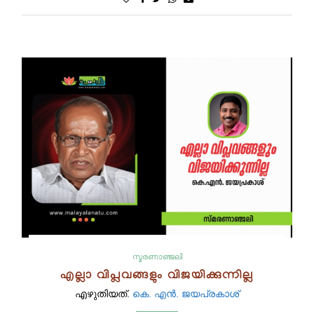
സ്മരണാഞ്ജലി
എല്ലാ വിപ്ലവങ്ങളും വിജയിക്കുന്നില്ല
എഴുതിയത്.
കെ. എന്‍. ജയപ്രകാശ്