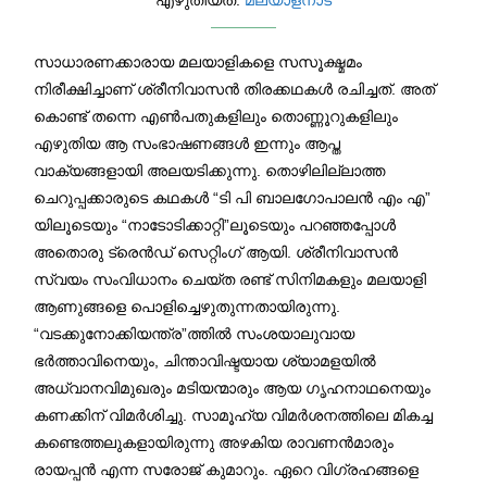
സാധാരണക്കാരായ മലയാളികളെ സസൂക്ഷ്മമം
നിരീക്ഷിച്ചാണ് ശ്രീനിവാസൻ തിരക്കഥകൾ രചിച്ചത്. അത്
കൊണ്ട് തന്നെ എൺപതുകളിലും തൊണ്ണൂറുകളിലും
എഴുതിയ ആ സംഭാഷണങ്ങൾ ഇന്നും ആപ്ത
വാക്യങ്ങളായി അലയടിക്കുന്നു. തൊഴിലില്ലാത്ത
ചെറുപ്പക്കാരുടെ കഥകൾ “ടി പി ബാലഗോപാലൻ എം എ”
യിലൂടെയും “നാടോടിക്കാറ്റി”ലൂടെയും പറഞ്ഞപ്പോൾ
അതൊരു ട്രെൻഡ് സെറ്റിംഗ് ആയി. ശ്രീനിവാസൻ
സ്വയം സംവിധാനം ചെയ്ത രണ്ട് സിനിമകളും മലയാളി
ആണുങ്ങളെ പൊളിച്ചെഴുതുന്നതായിരുന്നു.
“വടക്കുനോക്കിയന്ത്ര”ത്തിൽ സംശയാലുവായ
ഭർത്താവിനെയും, ചിന്താവിഷ്ടയായ ശ്യാമളയിൽ
അധ്വാനവിമുഖരും മടിയന്മാരും ആയ ഗൃഹനാഥനെയും
കണക്കിന് വിമർശിച്ചു. സാമൂഹ്യ വിമർശനത്തിലെ മികച്ച
കണ്ടെത്തലുകളായിരുന്നു അഴകിയ രാവണൻമാരും
രായപ്പൻ എന്ന സരോജ് കുമാറും. ഏറെ വിഗ്രഹങ്ങളെ