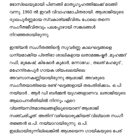
ഭോസ്ലെയുമായി പിണങ്ങി മാതൃഗൃഹത്തിലേക്ക് മടങ്ങി
വന്നു. 1960 ൽ ഇവർ വിവാഹമോചിതരായി. ആശാജിയുടെ
ദുഃഖപൂർണ്ണമായ സ്വകാര്യജീവിതം പോലെ തന്നെ
സംഗീതജീവിതവും പലപ്പോഴായി സങ്കടങ്ങൾ
നിറഞ്ഞതായിരുന്നു.
ഇന്ത്യൻ സംഗീതത്തിന്റെ സുവർണ്ണ കാലഘട്ടങ്ങളെ
ധന്യമാക്കിയ പ്രതിഭാ ശാലികളായ ലതാമങ്കേഷ്കർ ,മുഹമ്മദ്
റഫി, മുകേഷ്, കിഷോർ കുമാർ, മന്നാഡേ , തലത് മഹമൂദ് ,
മഹേന്ദ്രകപൂർ ഗായക ശ്യംഖലയിലെ
അവസാനകണ്ണിയായിരുന്നു ആശാജി. അവരുടെ
സംഗീതയാത്രയെ രണ്ട് ഘട്ടങ്ങളായി തരംതിരിക്കാം. ഒ.പി
നയ്യാർ , ആർ ഡി ബർമ്മൻ യുഗങ്ങളാണവ. ലതാജിയുടെ
ആലാപനരീതിയിൽ നിന്നും ഏറെ
വ്യത്യസ്‌തമാതലങ്ങളിലൂടെയാണ് ആശാജി
സഞ്ചരിച്ചത്. അതിന് വഴിയൊരുക്കിയത് വിഖ്യാത സംഗീ
തജ്ഞൻ ഒ.പി. നയ്യാറായിരുന്നു. ഒ.പി.
ഇല്ലായിരുന്നില്ലെങ്കിൽ ആശയെന്ന ഗായികയുടെ പേര്