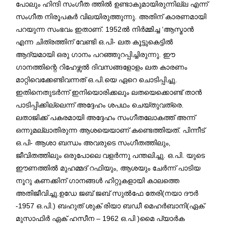
പോലും ഹിന്ദി സംഗീത ത്തിൽ ഉണ്ടാകുമായിരുന്നില്ല എന്ന്
സംഗീത നിരൂപകർ വിലയിരുത്തുന്നു. അതിന് കാരണമായി
പറയുന്ന സംഭവം ഇതാണ്. 1952ൽ നിർമ്മിച്ച ‘ആസ്മാൻ
എന്ന ചിത്രത്തിന് വേണ്ടി ഒ.പി- ലത കൂട്ടുകെട്ടിൽ
ആദ്യമായി ഒരു ഗാനം പറഞ്ഞുറപ്പിച്ചിരുന്നു. ഈ
ഗാനത്തിന്റെ റിഹേഴ്സൽ ദിവസങ്ങളോളം ലത കാരണം
മാറ്റിവെക്കേണ്ടിവന്നത് ഒ.പി.യെ ഏറെ ചൊടിപ്പിച്ചു.
ഇതിനെതുടർന്ന് ഇനിയൊരിക്കലും ലതയെക്കൊണ്ട് താൻ
പാടിപ്പിക്കില്ലെന്ന് അദ്ദേഹം ശപഥം ചെയ്തുവത്രെ.
ലതാജിക്ക് പകരമായി അദ്ദേഹം സംഗീതലോകത്ത് അന്ന്
ഒന്നുമല്ലാതിരുന്ന ആശയെയാണ് കണ്ടെത്തിയത്. പിന്നീട്
ഒ.പി- ആശാ ബന്ധം അവരുടെ സംഗീതത്തിലും,
ജീവിതത്തിലും ഒരുപോലെ വളർന്നു പന്തലിച്ചു. ഒ.പി. യുടെ
ഈണത്തിൽ മുഹമ്മദ് റഫിയും, ആശയും ചേർന്ന് പാടിയ
നൂറു കണക്കിന് ഗാനങ്ങൾ ഹിറ്റുകളായി കാലത്തെ
അതിജീവിച്ചു.ഉഡേ ജബ് ജബ് സുൽഫേ തേരി(നയാ ദൗർ
-1957 ഒ.പി.) ബഹുത് ശുക് രിയാ ബഡീ മെഹർബാനി(ഏക്
മുസാഫിർ ഏക് ഹസീന – 1962 ഒ.പി )മൈ പ്യാർക