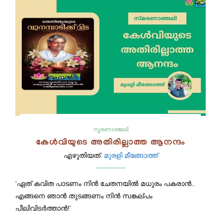
സ്മരണാഞ്ജലി
കേൾവിയുടെ അതിരില്ലാത്ത ആനന്ദം
എഴുതിയത്.
മുരളി മീങ്ങോത്ത്
‘ഏത് കവിത പാടണം നിൻ ചേതനയിൽ മധുരം പകരാൻ..
എങ്ങനെ ഞാൻ തുടങ്ങണം നിൻ സങ്കല്പം
പീലിവിടർത്താൻ!’