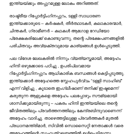
ഇന്ത്യയ്ക്കും അപ്പുറമുള്ള ലോകം അറിഞ്ഞത്.
രാഷ്ട്രീയ റിപ്പോർട്ടിംഗിനപ്പുറം, ടള്ളി സാധാരണ
ഇന്ത്യക്കാരുടെ – കർഷകർ, തീർത്ഥാടകർ, കലാകാരന്മാർ,
ചിന്തകർ, ഗ്രാമീണർ – കഥകൾ ആഗോള റേഡിയോ
പ്രേക്ഷകരിലേക്ക് കൊണ്ടുവന്നു, തന്റെ പ്രക്ഷേപണങ്ങളിൽ
പരിചിതവും അവ്യക്തവുമായ കാര്യങ്ങൾ ഉൾപ്പെടുത്തി.
പല വിദേശ ലേഖകരിൽ നിന്നും വ്യത്യസ്തമായി, അദ്ദേഹം
ഹിന്ദി ഒഴുക്കോടെ പഠിച്ചു , ഉപരിപ്ലവമായ
റിപ്പോർട്ടിംഗിനപ്പുറം ആധികാരിക ബന്ധങ്ങൾ കെട്ടിപ്പടുത്തു.
ഇന്ത്യക്കാർ അദ്ദേഹത്തെ സ്നേഹപൂർവ്വം “ടള്ളി സാഹിബ്”
എന്ന് വിളിച്ചു , കൂടാതെ ഇംഗ്ലീഷാണ് തനിക്ക് ഇഷ്ടമെന്ന്
കരുതുന്ന ആളുകളെ അദ്ദേഹം പലപ്പോഴും സൗമ്യമായി
ശാസിക്കുമായിരുന്നു – പകരം ഹിന്ദി ഇന്ത്യയിലെ തന്റെ
ജീവിതത്തിലും പ്രവർത്തനത്തിലും കേന്ദ്രബിന്ദുവാണെന്ന്
അദ്ദേഹം വാദിച്ചു. താഴെത്തട്ടിലുള്ള പ്രവർത്തകർ മുതൽ
പ്രധാനമന്ത്രിമാർ, സിവിൽ സൊസൈറ്റി നേതാക്കൾ വരെ
അദ്ദേഹത്തിന്റെ സുഹൃത്‌വലയത്തിൽ ഉൾപ്പെട്ടിരുന്നു.