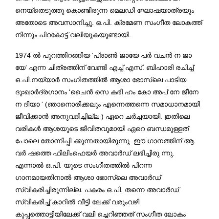
നെയ്തെടുത്തു കൊണ്ടിരുന്ന മെലഡി ഘോഷയാത്രയും
അതോടെ അവസാനിച്ചു. ഒ.പി. ക്രമേണ സംഗീത ലോകത്ത്
നിന്നും പിറകോട്ട് വലിയുകയുണ്ടായി.
1974 ൽ പുറത്തിറങ്ങിയ ‘പ്രാൺ ജായേ പർ വചൻ ന ജാ
യേ’ എന്ന ചിത്രത്തിന് വേണ്ടി എച്ച് എസ്. ബിഹാരി രചിച്ച്
ഒ.പി.നയ്യാർ സംഗീതത്തിൽ ആശാ ഭോസ്ലെ പാടിയ
ദുഃഖാർദ്രഗാനം ‘ചൈൻ സെ കഭി ഹം കോ അപ് നേ ജീനേ
ന ദിയാ ‘ (ഞാനൊരിക്കലും എന്നെത്തന്നെ സമാധാനമായി
ജീവിക്കാൻ അനുവദിച്ചില്ല ) ഏറെ ചർച്ചയായി. ഇതിലെ
വരികൾ ആശയുടെ ജീവിതവുമായി ഏറെ ബന്ധമുള്ളത്
പോലെ തോന്നിപ്പി ക്കുന്നതായിരുന്നു. ഈ ഗാനത്തിന് ആ
വർ ഷത്തെ ഫിലിംഫെയർ അവാർഡ് ലഭിച്ചിരു ന്നു.
എന്നാൽ ഒ.പി. യുടെ സംഗീതത്തിൽ പിറന്ന
ഗാനമായതിനാൽ ആശാ ഭോസ്ലെ അവാർഡ്
സ്വീകരിച്ചിരുന്നില്ല. പകരം ഒ.പി. തന്നെ അവാർഡ്
സ്വീകരിച്ച് കാറിൽ വീട്ടി ലേക്ക് വരുംവഴി
കുപ്പത്തൊട്ടിയിലേക്ക് വലി ച്ചെറിഞ്ഞത് സംഗീത ലോകം