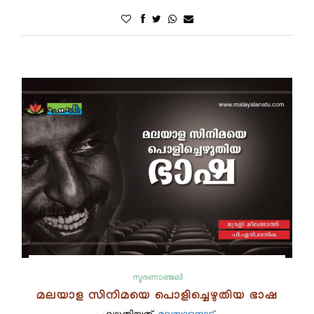
സ്മരണാഞ്ജലി
മലയാള സിനിമയെ പൊളിച്ചെഴുതിയ ഭാഷ
എഴുതിയത്.
മലയാളനാട്