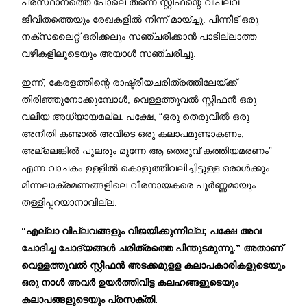
പ്രസ്ഥാനത്തെ പോലെ തന്നെ സ്റ്റീഫന്റെ വിപ്ലവ
ജീവിതത്തെയും രേഖകളിൽ നിന്ന് മായ്ച്ചു. പിന്നീട് ഒരു
നക്സലൈറ്റ് ഒരിക്കലും സഞ്ചരിക്കാൻ പാടില്ലാത്ത
വഴികളിലൂടെയും അയാൾ സഞ്ചരിച്ചു.
ഇന്ന്, കേരളത്തിന്റെ രാഷ്ട്രീയചരിത്രത്തിലേയ്ക്ക്
തിരിഞ്ഞുനോക്കുമ്പോൾ, വെള്ളത്തൂവൽ സ്റ്റീഫൻ ഒരു
വലിയ അധ്യായമല്ല. പക്ഷേ, “ഒരു തെരുവിൽ ഒരു
അനീതി കണ്ടാൽ അവിടെ ഒരു കലാപമുണ്ടാകണം,
അല്ലെങ്കിൽ പുലരും മുന്നേ ആ തെരുവ് കത്തിയമരണം”
എന്ന വാചകം ഉള്ളിൽ കൊളുത്തിവലിച്ചിട്ടുള്ള ഒരാൾക്കും
മിന്നലാക്രമണങ്ങളിലെ വീരനായകരെ പൂർണ്ണമായും
തള്ളിപ്പറയാനാവില്ല.
“എല്ലാ വിപ്ലവങ്ങളും വിജയിക്കുന്നില്ല; പക്ഷേ അവ
ചോദിച്ച ചോദ്യങ്ങൾ ചരിത്രത്തെ പിന്തുടരുന്നു.” അതാണ്
വെള്ളത്തൂവൽ സ്റ്റീഫൻ അടക്കമുളള കലാപകാരികളുടെയും
ഒരു നാൾ അവർ ഉയർത്തിവിട്ട കലഹങ്ങളുടെയും
കലാപങ്ങളുടെയും പ്രസക്തി.