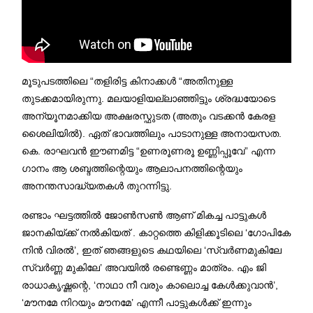
മൂടുപടത്തിലെ “തളിരിട്ട കിനാക്കൾ “അതിനുള്ള
തുടക്കമായിരുന്നു. മലയാളിയല്ലാഞ്ഞിട്ടും ശ്രദ്ധയോടെ
അന്യൂനമാക്കിയ അക്ഷരസ്ഫുടത (അതും വടക്കൻ കേരള
ശൈലിയിൽ). ഏത് ഭാവത്തിലും പാടാനുള്ള അനായസത.
കെ. രാഘവൻ ഈണമിട്ട “ഉണരൂണരൂ ഉണ്ണിപ്പൂവേ” എന്ന
ഗാനം ആ ശബ്ദത്തിന്റെയും ആലാപനത്തിന്റെയും
അനന്തസാദ്ധ്യതകൾ തുറന്നിട്ടു.
രണ്ടാം ഘട്ടത്തിൽ ജോൺസൺ ആണ് മികച്ച പാട്ടുകൾ
ജാനകിയ്ക്ക് നൽകിയത് . കാറ്റത്തെ കിളിക്കൂടിലെ ‘ഗോപികേ
നിൻ വിരൽ’, ഇത് ഞങ്ങളുടെ കഥയിലെ ‘സ്വർണമുകിലേ
സ്വർണ്ണ മുകിലേ’ അവയിൽ രണ്ടെണ്ണം മാത്രം. എം ജി
രാധാകൃഷ്ണന്റെ, ‘നാഥാ നീ വരും കാലൊച്ച കേൾക്കുവാൻ’,
‘മൗനമേ നിറയും മൗനമേ’ എന്നീ പാട്ടുകൾക്ക് ഇന്നും