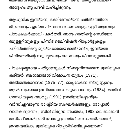
അദ്ദേഹം ആ പദവി വഹിച്ചിരുന്നു.
ആധുനിക ഇന്ത്യൻ, ദക്ഷിണേഷ്യൻ ചരിത്രത്തിലെ
മിക്കവാറും എല്ലാ പ്രധാന സംഭവങ്ങളും ടള്ളി ആഗോള
പ്രേക്ഷകർക്കായി പകർത്തി. അദ്ദേഹത്തിന്റെ റേഡിയോ
ബുള്ളറ്റിനുകളും പിന്നീട് ടെലിവിഷൻ റിപ്പോർട്ടുകളും
ചരിത്രത്തിന്റെ മുഖ്യധാരയെ മാത്രമല്ല, ഇന്ത്യൻ
ജീവിതത്തിന്റെ സൂക്ഷ്മതയും ഘടനയും ജീവസുറ്റതാക്കി.
പ്രക്ഷുബ്ധമായ പതിറ്റാണ്ടുകൾ നീണ്ടുനിന്നതാണ് ടള്ളിയുടെ
കരിയർ. ബംഗ്ലാദേശ് വിമോചന യുദ്ധം (1971),
അടിയന്തരാവസ്ഥ (1975–77), ഓപ്പറേഷൻ ബ്ലൂ സ്റ്റാറും
തുടർന്നുണ്ടായ ഇന്ദിരാഗാന്ധിയുടെ വധവും (1984), രാജീവ്
ഗാന്ധിയുടെ വധവും (1991) ഇന്ത്യയിലുടനീളം
വർദ്ധിച്ചുവരുന്ന രാഷ്ട്രീയ സംഘർഷങ്ങളും, ഭോപ്പാൽ
വാതക ദുരന്തം , സിഖ് വിരുദ്ധ അക്രമം, 1992 ലെ ബാബറി
മസ്ജിദ് തകർക്കൽ പോലുള്ള വർഗീയ സംഘർഷങ്ങൾ,
ഇവയെല്ലാം ടള്ളിയുടെ റിപ്പോർട്ടിങ്ങിലൂടെയാണ്