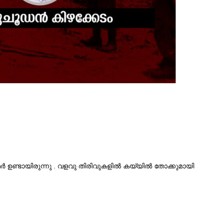
ഉണ്ടായിരുന്നു . വളവു തിരിവുകളിൽ കയ്യിൽ തോക്കുമായി