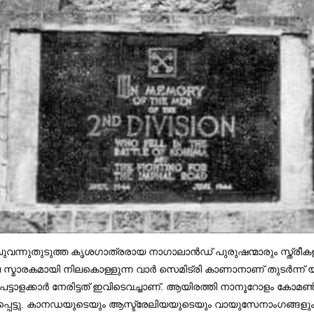
വന്നുതുടുത്ത കൃശഗാത്രരായ നാഗാലാൻഡ് പുരുഷന്മാരും സ്ത്രീകള
സ്മാരകമായി നിലകൊള്ളുന്ന വാർ സെമിട്രി കാണാനാണ് തുടർന്ന് യാ
 പട്ടാളക്കാർ നേരിട്ടത് ഇവിടെവച്ചാണ്. ആയിരത്തി നാനൂറോളം കോമ
ു. കാനഡയുടെയും ആസ്ട്രേലിയയുടെയും വായുസേനാംഗങ്ങളും ബ്രിട്