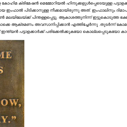
ോഹിമ ക്രിമേഷൻ മെമ്മോറിയൽ ഹിന്ദുക്കളുൾപ്പെടെയുള്ള പട്ടാളക്ക
മായ ഇംഫാൽ പിടിക്കാനുള്ള നീക്കമായിരുന്നു അത്. ഇംഫാലിനും ദി
േയ്ക്ക് പിന്തള്ളപ്പെട്ടു. ആകാശത്തുനിന്ന് ഇട്ടുകൊടുത്ത ഭക്ഷ്യ
െ ആക്രമണം അവസാനിപ്പിക്കാൻ എത്തിച്ചേർന്നു .തുടർന്ന് കോമൺ
് ഇന്ത്യൻ പട്ടാളക്കാർക്ക് പരിക്കേൽക്കുകയോ കൊല്ലപ്പെടുകയോ ക