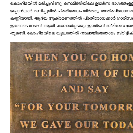
കൊഹിമയിൽ മരിച്ചുവീണു. സെമിട്രിയിലെ ഉയർന്ന ഭാഗത്തുള്ള ക
ജപ്പാൻകാർ മണിപ്പൂരിൽ പ്രതിരോധം തീർത്തു. തന്ത്രപ്രധാന
കണ്ണിയായി. ആദ്യ ആക്രമണത്തിൽ പ്രതിരോധക്കാർ ഗാരിസൺ മലയില
ഇതോടെ റേഷൻ ആയി. കാലാൾപ്പടയും ഇന്ത്യൻ ബ്രിഗേഡുമൊക്ക
തുടങ്ങി. കോഹിമയിലെ യുദ്ധത്തിൽ നാലായിരത്തോളം ബ്രിട്ടീഷ