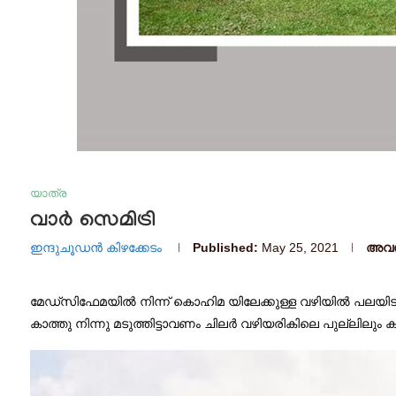
യാത്ര
വാർ സെമിട്രി
ഇന്ദുചൂഡൻ കിഴക്കേടം
Published:
May 25, 2021
അവസാ
മേഡ്‌സിഫേമയിൽ നിന്ന് കൊഹിമ യിലേക്കുള്ള വഴിയിൽ പലയി
കാത്തു നിന്നു മടുത്തിട്ടാവണം ചിലർ വഴിയരികിലെ പുല്ലിലും കല്ല