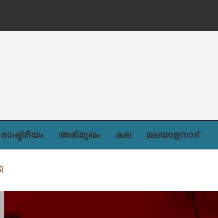
ന്)
രാഷ്ട്രീയം
അഭിമുഖം
കല
മലയാളനാട്
ി