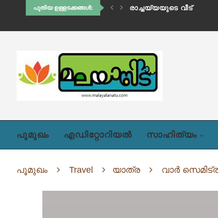
ഹിഡിംബി (അദ്ധ്യായം ഒന്
പുതിയ ഉള്ളടക്കങ്ങൾ:
പൂമുഖം
എഡിറ്റോറിയൽ
സാഹിത്യം
പൂമുഖം
Travel
യാത്ര
വാർ സെമിട്ര