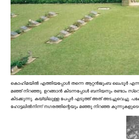
കൊഹിമയിൽ എത്തിയപ്പോൾ തന്നെ ആറ്റൻജുംബ ലെംടൂർ എന്ന സ്ത്ര
മഞ്ഞ് നിറഞ്ഞു. ഉറങ്ങാൻ കിടന്നപ്പോൾ ബനിയനും രണ്ടാം സ്വെറ്ററ
കിടക്കുന്നു. കയ്യിലുള്ള പേപ്പർ എടുത്ത് അത് അടച്ചുവെച്ചു. പ
ഹോട്ടലിൽനിന്ന് നഗരത്തിന്റെയും മഞ്ഞു നിറഞ്ഞ കുന്നുകളു