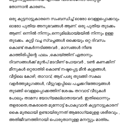
തോന്നാൻ കാരണം.
ഒരു കുട്ടനാട്ടുകാരനെ സംബന്ധിച്ച് ഓരോ വെള്ളപ്പൊക്കവും
ഓരോ പുതിയ അനുഭവങ്ങൾ ആണ്. ഒരു പുതിയ തുടക്കം
ആണ്. ഒന്നിൽ നിന്നും,ഒന്നുമില്ലായ്മയിൽ നിന്നും ഉള്ള
തുടക്കം. കൂട്ടി വച്ച സ്വപ്നങ്ങൾ ഒക്കെയും ഒറ്റ ദിവസം
കൊണ്ട് തകർന്നടിഞ്ഞവർ , മാസങ്ങൾ നീണ്ട
കാത്തിരിപ്പിന്റെ ഫലം ,കൊയ്ത്തിന് ഏതാനും
ദിവസങ്ങൾക്ക് മുൻപ് മടവീണ് പോയവർ , ടൺ കണക്കിന്
മീനുകൾ ഒറ്റരാത്രി കൊണ്ട് നഷ്ടപ്പെട്ട മീൻ കുളങ്ങൾ,
വീട്ടിലെ കോഴി, താറാവ്, ആട് പശു തുടങ്ങി സകല
വളർത്തുമൃഗങ്ങൾ, വീട്ടുവളപ്പിലെ പച്ചക്കറിത്തോട്ടങ്ങൾ
തുടങ്ങി വെള്ളപ്പൊക്കത്തിന് ശേഷം തറവാട് വീടുകൾ
പോലും താമസ യോഗ്യമല്ലാതായവർ. ഇതിലൊന്നും
തളരാതെ,തകരാതെ മുന്നോട്ട് പോകുവാൻ കുട്ടനാട്ടുകാരന്
കൈ മുതലായി ഉണ്ടായിരുന്നത് ആരോഗ്യമുളള ശരീരവും ,
അതിജീവനത്തിനായി പൊരുതാനുള്ള മനസ്സും മാത്രം.