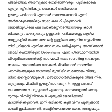
പിടലിയിലെ ഞരമ്പുകൾ തെളിഞ്ഞ് വരും. പുരികമാകെ
എഴുന്നേറ്റ് നിൽക്കും. കൈകൾ അറിയാതെ
ഉയരും.ഫർഹാൻ എന്നാൽ സന്തോഷവാൻ എന്ന്
അർത്ഥമുണ്ടെങ്കിലും സദാ കലഹിച്ചിരുന്നവൻ.
ബോളിവുഡിലെ പല ചോക്ളേറ്റ് നടൻമാരേയും കാൾ
ഗ്ലാമറും , പൗരുഷവും ഉള്ളവൻ. പരിചയപ്പെട്ട ആദ്യ
നാളുകളിൽ തന്നെ അവന്റെ ഉള്ളിലെ മനുഷ്യ സ്നേഹിയെ
തിരിച്ചറിയാൻ എനിക്ക് അവസരം ലഭിച്ചിരുന്നു. അന്ന് ഞാൻ
ജോലി ചെയ്തിരുന്ന Debenhams എന്ന പ്രസ്ഥാനത്തിൽ
വിപുലീകരണത്തിന്റെ ഭാഗമായി mass recruiting നടക്കുന്ന
സമയം. ദുബായിലെ ലോക്കൽ മീഡിയ വഴി നടത്തിയ
പരസ്യങ്ങളുടെ ഭാഗമായി മൂന്ന് ദിവസത്തോളം നീണ്ടു
നിന്ന ഇന്റെർവ്യൂകൾ . ഉദ്യോഗാർത്ഥികളുടെ നീണ്ട നിര.
കൂടുതലും മിഡിൽ ഈസ്റ്റ് ഭാഗത്തു നിന്നുള്ള അറബ്
വംശജരായ ചെറുപ്പക്കാർ.ഏതാനും മാസങ്ങളായി രണ്ടും
മൂന്നും വിസിറ്റ് വിസകൾ പുതുക്കി ജോലിക്കായി
കാത്തിരിക്കുന്നവർ. ഇനി ഒരിക്കൽ കൂടി വിസ പുതുക്കാൻ
ശേഷി ഇല്ലാത്തവർ. രാഷ്ട്രീയപരമായ കാരണങ്ങളാലും,