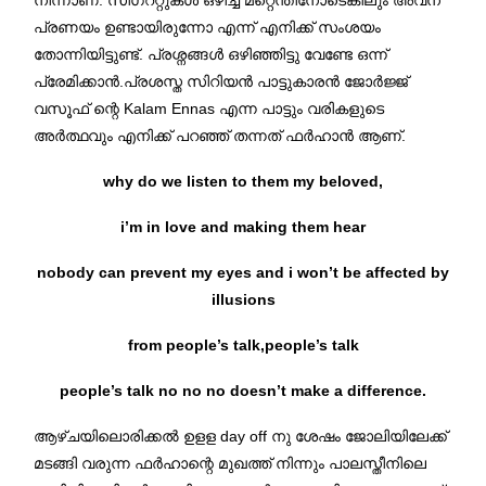
നിന്നാണ്. സിഗററ്റുകൾ ഒഴിച്ച് മറ്റെന്തിനോടെങ്കിലും അവന്
പ്രണയം ഉണ്ടായിരുന്നോ എന്ന് എനിക്ക് സംശയം
തോന്നിയിട്ടുണ്ട്. പ്രശ്നങ്ങൾ ഒഴിഞ്ഞിട്ടു വേണ്ടേ ഒന്ന്
പ്രേമിക്കാൻ.പ്രശസ്ത സിറിയൻ പാട്ടുകാരൻ ജോർജ്ജ്
വസൂഫ് ന്റെ Kalam Ennas എന്ന പാട്ടും വരികളുടെ
അർത്ഥവും എനിക്ക് പറഞ്ഞ് തന്നത് ഫർഹാൻ ആണ്.
why do we listen to them my beloved,
i’m in love and making them hear
nobody can prevent my eyes and i won’t be affected by
illusions
from people’s talk,people’s talk
people’s talk no no no doesn’t make a difference.
ആഴ്ചയിലൊരിക്കൽ ഉളള day off നു ശേഷം ജോലിയിലേക്ക്
മടങ്ങി വരുന്ന ഫർഹാന്റെ മുഖത്ത് നിന്നും പാലസ്തീനിലെ