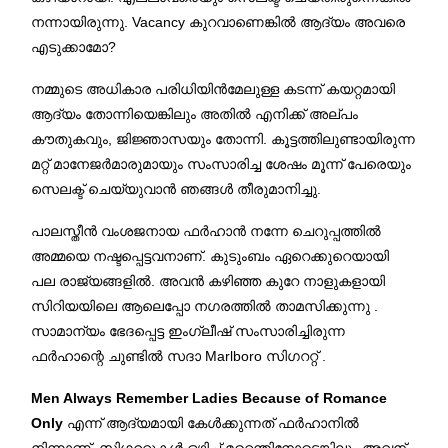
നന്നായിരുന്നു. Vacancy കുറവാണെങ്കിൽ ആദ്യം അവരെ
എടുക്കാമോ?
നമ്മുടെ അധികാര പരിധിയിൻമേലുള്ള കടന്ന് കയറ്റമായി
ആദ്യം തോന്നിയെങ്കിലും അതിൽ എനിക്ക് അല്പം
കൗതുകവും, ജിജ്ഞാസയും തോന്നി. കൂട്ടത്തിലുണ്ടായിരുന്ന
മറ്റ് മാനേജർമാരുമായും സംസാരിച്ച ശേഷം മൂന്ന് പേരെയും
സെലക്ട് ചെയ്യുവാൻ ഞങ്ങൾ തീരുമാനിച്ചു.
പാലസ്തീൻ വംശജനായ ഫർഹാൻ നന്നേ ചെറുപ്പത്തിൽ
അമ്മയെ നഷ്ടപ്പെട്ടവനാണ്. കുടുംബം ഏറെക്കുറെയായി
പല രാജ്യങ്ങളിൽ. അവൻ കഴിഞ്ഞ കുറേ നാളുകളായി
സിറിയയിലെ ആലെപ്പോ നഗരത്തിൽ താമസിക്കുന്നു .
സാമാന്യം ഭേദപ്പെട്ട ഇംഗ്ലീഷ് സംസാരിച്ചിരുന്ന
ഫർഹാന്റെ ചുണ്ടിൽ സദാ Marlboro സിഗററ്റ് .
Men Always Remember Ladies Because of Romance
Only
എന്ന് ആദ്യമായി കേൾക്കുന്നത് ഫർഹാനിൽ