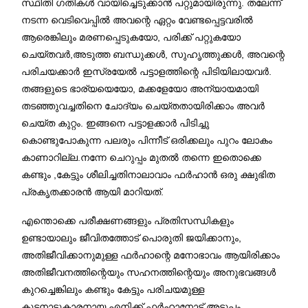
സ്ഥിതി ഗതികൾ വായിച്ചെടുക്കാൻ പറ്റുമായിരുന്നു. തലേന്ന്
നടന്ന വെടിവെപ്പിൽ അവന്റെ ഏറ്റം വേണ്ടപ്പെട്ടവരിൽ
ആരെങ്കിലും മരണപ്പെടുകയോ, പരിക്ക് പറ്റുകയോ
ചെയ്തവർ,അടുത്ത ബന്ധുക്കൾ, സുഹൃത്തുക്കൾ, അവന്റെ
പരിചയക്കാർ ഇസ്രയേൽ പട്ടാളത്തിന്റെ പിടിയിലായവർ.
തങ്ങളുടെ ഭാര്യയെയോ, മക്കളേയോ അന്യായമായി
തടഞ്ഞുവച്ചതിനെ ചോദ്യം ചെയ്തതായിരിക്കാം അവർ
ചെയ്ത കുറ്റം. ഇങ്ങനെ പട്ടാളക്കാർ പിടിച്ചു
കൊണ്ടുപോകുന്ന പലരും പിന്നീട് ഒരിക്കലും പുറം ലോകം
കാണാറില്ല.നന്നേ ചെറുപ്പം മുതൽ തന്നെ ഇതൊക്കെ
കണ്ടും ,കേട്ടും ശീലിച്ചതിനാലാവാം ഫർഹാൻ ഒരു ക്ഷുഭിത
പ്രകൃതക്കാരൻ ആയി മാറിയത്.
എന്തൊക്കെ പരീക്ഷണങ്ങളും പ്രതിസന്ധികളും
ഉണ്ടായാലും ജീവിതത്തോട് പൊരുതി ജയിക്കാനും,
അതിജീവിക്കാനുമുള്ള ഫർഹാന്റെ മനോഭാവം ആയിരിക്കാം
അതിജീവനത്തിന്റെയും സഹനത്തിന്റെയും അനുഭവങ്ങൾ
കുറച്ചെങ്കിലും കണ്ടും കേട്ടും പരിചയമുള്ള
കുട്ടനാട്ടുകാരനായ എനിക്ക് ഫർഹാനോട് അടുപ്പം