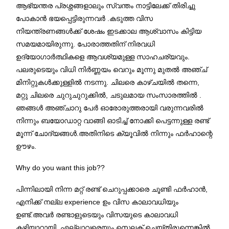
ആഭ്യന്തര പ്രശ്നങ്ങളാലും സ്വന്തം നാട്ടിലേക്ക് തിരിച്ചു
പോകാൻ ഭയപ്പെട്ടിരുന്നവർ .കടുത്ത വിസ
നിയന്ത്രണങ്ങൾക്ക് ശേഷം ഇടക്കാല ആശ്വാസം കിട്ടിയ
സമയമായിരുന്നു. പോരാത്തതിന് നിരവധി
ഉദ്യോഗാർത്ഥികളെ ആവശ്യമുള്ള സാഹചര്യവും.
പലരുടെയും വിധി നിർണ്ണയം വെറും മൂന്നു മുതൽ അഞ്ച്
മിനിറ്റുകൾക്കുള്ളിൽ നടന്നു. ചിലരെ കാഴ്ചയിൽ തന്നെ,
മറ്റു ചിലരെ ചുറുചുറുക്കിൽ, ചടുലമായ സംസാരത്തിൽ .
ഞങ്ങൾ അഞ്ചാറു പേർ ഓരോരുത്തരായി വരുന്നവരിൽ
നിന്നും ബയോഡാറ്റ വാങ്ങി ഓടിച്ച് നോക്കി പെട്ടന്നുള്ള രണ്ട്
മൂന്ന് ചോദ്യങ്ങൾ.അതിനിടെ ക്യൂവിൽ നിന്നും ഫർഹാന്റെ
ഊഴം.
Why do you want this job??
പിന്നിലായി നിന്ന മറ്റ് രണ്ട് ചെറുപ്പക്കാരെ ചൂണ്ടി ഫർഹാൻ,
എനിക്ക് നല്ല experience ഉം വിസ കാലാവധിയും
ഉണ്ട്.അവർ രണ്ടാളുടെയും വിസയുടെ കാലാവധി
കഴിയാറായി. എല്ലാവരെയും സെലക്ട് ചെയ്തിരുന്നെങ്കിൽ