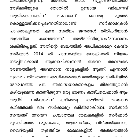
വീതിക്കപ്പെടുന്നു. കഴിഞ്ഞ കാൽ നൂറ്റാണ്ടിനിടയിൽ
അഴിമതിയുടെ തോതിൽ ഉണ്ടായ വർദ്ധനവ്
ആയിരക്കണക്കിന് മടങ്ങാണ്. പൊതു മുതൽ
കൊള്ളയടിക്കപ്പെടുന്നതിനാലാണ് സർക്കാരുകൾ
പാപ്പരാകുന്നത് എന്ന സത്യം ജനങ്ങൾ തിരിച്ചറിയാൻ
തുടങ്ങിയ കാലത്താണ് അഴിമതിവിരുദ്ധപ്രസ്ഥാനം
ശക്തിപ്പെട്ടത്. അതിന്റെ ബലത്തിൽ അധികാരമേറ്റ കേന്ദ്ര
സർക്കാർ 2014 ൽ പാസാക്കിയ ലോക്പാൽ നിയമം
നടപ്പിലാക്കാൻ ആലോചിക്കുന്നത് തന്നെ അവരുടെ
ഭരണത്തിന്റെ അവസാന നാളുകളിൽ ആണ്. എന്നാൽ
വളരെ പരിമിതമായ അധികാരങ്ങൾ മാത്രമുള്ള ദില്ലിയിൽ
മേല്പറഞ്ഞ പല അബദ്ധധാരണകളും തിരുത്തുവാൻ
കഴിയുമെന്ന് കാണിക്കുന്ന ഒരു ഭരണം കാഴ്ചവെക്കാൻ ആം
ആദ്മി സർക്കാരിന് കഴിഞ്ഞു. അഴിമതി തടയാൻ
കഴിഞ്ഞാൽ ഒരു സർക്കാരും ദരിദ്രമാകില്ല. സർക്കാർ
സമ്പത്ത് സേവന പശ്ചാത്തല മേഖലകളിൽ സർക്കാർ
മുടക്കിയാൽ ശുദ്ധജലം, ആരോഗ്യം, വിദ്യാഭ്യാസം,
വൈദ്യുതി തുടങ്ങിയ മേഖലകളിൽ അത്ഭുതങ്ങൾ