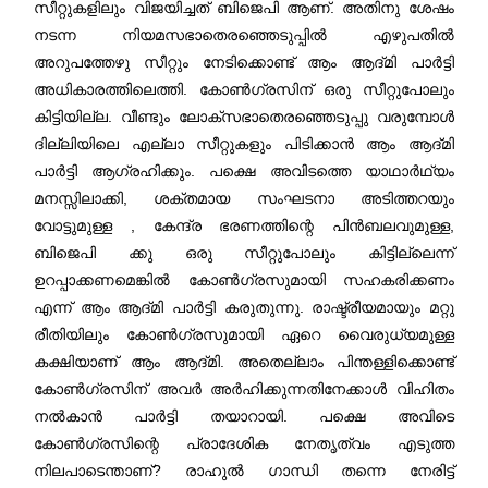
സീറ്റുകളിലും വിജയിച്ചത് ബിജെപി ആണ്. അതിനു ശേഷം
നടന്ന നിയമസഭാതെരഞ്ഞെടുപ്പിൽ എഴുപതിൽ
അറുപത്തേഴു സീറ്റും നേടിക്കൊണ്ട് ആം ആദ്മി പാർട്ടി
അധികാരത്തിലെത്തി. കോൺഗ്രസിന് ഒരു സീറ്റുപോലും
കിട്ടിയില്ല. വീണ്ടും ലോക്സഭാതെരഞ്ഞെടുപ്പു വരുമ്പോൾ
ദില്ലിയിലെ എല്ലാ സീറ്റുകളും പിടിക്കാൻ ആം ആദ്മി
പാർട്ടി ആഗ്രഹിക്കും. പക്ഷെ അവിടത്തെ യാഥാർഥ്യം
മനസ്സിലാക്കി, ശക്തമായ സംഘടനാ അടിത്തറയും
വോട്ടുമുള്ള , കേന്ദ്ര ഭരണത്തിന്റെ പിൻബലവുമുള്ള,
ബിജെപി ക്കു ഒരു സീറ്റുപോലും കിട്ടില്ലെന്ന്‌
ഉറപ്പാക്കണമെങ്കിൽ കോൺഗ്രസുമായി സഹകരിക്കണം
എന്ന് ആം ആദ്മി പാർട്ടി കരുതുന്നു. രാഷ്ട്രീയമായും മറ്റു
രീതിയിലും കോൺഗ്രസുമായി ഏറെ വൈരുധ്യമുള്ള
കക്ഷിയാണ് ആം ആദ്മി. അതെല്ലാം പിന്തള്ളിക്കൊണ്ട്
കോൺഗ്രസിന് അവർ അർഹിക്കുന്നതിനേക്കാൾ വിഹിതം
നൽകാൻ പാർട്ടി തയാറായി. പക്ഷെ അവിടെ
കോൺഗ്രസിന്റെ പ്രാദേശിക നേതൃത്വം എടുത്ത
നിലപാടെന്താണ്? രാഹുൽ ഗാന്ധി തന്നെ നേരിട്ട്