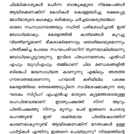
ചില്ലിക്കാശുകൾ ചേർന്ന ബാങ്കുകളുടെ നിക്ഷേപങ്ങൾ
ആയിരക്കണക്കിന് കോടികൾ കൊള്ളയടിച്ചു രക്ഷപ്പെട്ട
മോദിമാരുടെ കഥകളും ഒരിക്കലും ചർച്ചയാകരുതല്ലോ.
ഓരോ സംസ്ഥാനത്തെയും സ്ഥിതി പരിശോധിച്ചാൽ ഇത്
ബോധ്യമാകും. കേരളത്തിൽ കാര്യങ്ങൾ കുറച്ചു
വ്യത്യസ്തമാണ്. ഭീകരാക്രമണവും ശബരിമലയുമൊന്നും
പ്രതീക്ഷിച്ച പോലെ സംഘപരിവാറിന് തുണയാകില്ലെന്നു
ബോധ്യപ്പെട്ടുവരുന്നു. ഇവിടെ പ്രധാനമത്സരം എൽഡി
എഫും യുഡിഎഫും തമ്മിലാണ്. ചില മണ്ഡലങ്ങളിൽ
ബിജെപി ജയസാധ്യത കാണുന്നു എങ്കിലും അതത്ര
ഗൗരവതരമാണെന്നു പറയാൻ കഴിയില്ല. പക്ഷെ
കേരളത്തിലെ തെരഞ്ഞെടുപ്പിനെ സവിശേഷമാക്കുന്ന ഒരു
ഘടകം സിറ്റിംഗ് എംഎൽഎ മാരുടെ കൂട്ടത്തോടെയുള്ള
രംഗപ്രവേശമാണ്. ഇടതുപക്ഷത്ത് നിന്ന് ആറും
പ്രതിപക്ഷത്തു നിന്നും മൂന്നും പേര് ഇങ്ങനെ പോരാട്ട
രംഗത്തുണ്ട്. ഇത് ശക്തമായ പ്രതിഷേധത്തിന്
കാരണമാകുന്നുണ്ട്. ആയിരക്കണക്കിന് നേതാക്കൾ ഉള്ള
പാർട്ടികൾ എന്തിനു ഇങ്ങനെ ചെയ്യുന്നു? നിയമത്തിന്റെ