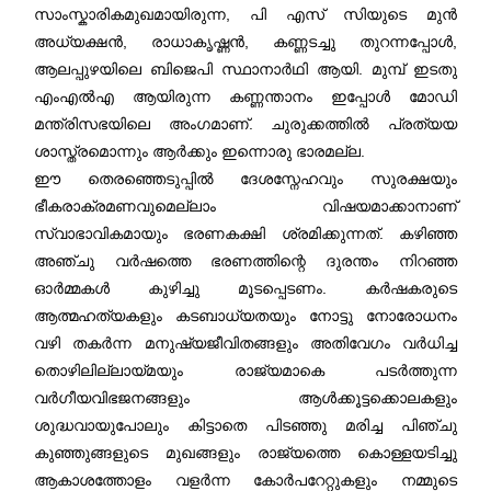
സാംസ്കാരികമുഖമായിരുന്ന, പി എസ് സിയുടെ മുൻ
അധ്യക്ഷൻ, രാധാകൃഷ്ണൻ, കണ്ണടച്ചു തുറന്നപ്പോൾ,
ആലപ്പുഴയിലെ ബിജെപി സ്ഥാനാർഥി ആയി. മുമ്പ് ഇടതു
എംഎൽഎ ആയിരുന്ന കണ്ണന്താനം ഇപ്പോൾ മോഡി
മന്ത്രിസഭയിലെ അംഗമാണ്. ചുരുക്കത്തിൽ പ്രത്യയ
ശാസ്ത്രമൊന്നും ആർക്കും ഇന്നൊരു ഭാരമല്ല.
ഈ തെരഞ്ഞെടുപ്പിൽ ദേശസ്നേഹവും സുരക്ഷയും
ഭീകരാക്രമണവുമെല്ലാം വിഷയമാക്കാനാണ്
സ്വാഭാവികമായും ഭരണകക്ഷി ശ്രമിക്കുന്നത്. കഴിഞ്ഞ
അഞ്ചു വർഷത്തെ ഭരണത്തിന്റെ ദുരന്തം നിറഞ്ഞ
ഓർമ്മകൾ കുഴിച്ചു മൂടപ്പെടണം. കർഷകരുടെ
ആത്മഹത്യകളും കടബാധ്യതയും നോട്ടു നോരോധനം
വഴി തകർന്ന മനുഷ്യജീവിതങ്ങളും അതിവേഗം വർധിച്ച
തൊഴിലില്ലായ്മയും രാജ്യമാകെ പടർത്തുന്ന
വർഗീയവിഭജനങ്ങളും ആൾക്കൂട്ടക്കൊലകളും
ശുദ്ധവായുപോലും കിട്ടാതെ പിടഞ്ഞു മരിച്ച പിഞ്ചു
കുഞ്ഞുങ്ങളുടെ മുഖങ്ങളും രാജ്യത്തെ കൊള്ളയടിച്ചു
ആകാശത്തോളം വളർന്ന കോർപറേറ്റുകളും നമ്മുടെ