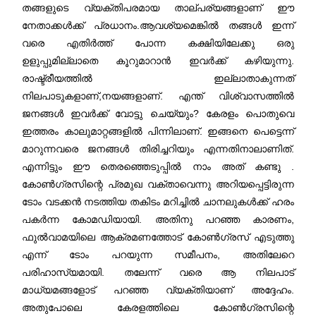
തങ്ങളുടെ വ്യക്തിപരമായ താല്പര്യങ്ങളാണ് ഈ
നേതാക്കൾക്ക് പ്രധാനം.ആവശ്യമെങ്കിൽ തങ്ങൾ ഇന്ന്
വരെ എതിർത്ത് പോന്ന കക്ഷിയിലേക്കു ഒരു
ഉളുപ്പുമില്ലാതെ കൂറുമാറാൻ ഇവർക്ക് കഴിയുന്നു.
രാഷ്ട്രീയത്തിൽ ഇല്ലാതാകുന്നത്
നിലപാടുകളാണ്,നയങ്ങളാണ്. എന്ത് വിശ്വാസത്തിൽ
ജനങ്ങൾ ഇവർക്ക് വോട്ടു ചെയ്യും? കേരളം പൊതുവെ
ഇത്തരം കാലുമാറ്റങ്ങളിൽ പിന്നിലാണ്. ഇങ്ങനെ പെട്ടെന്ന്
മാറുന്നവരെ ജനങ്ങൾ തിരിച്ചറിയും എന്നതിനാലാണിത്.
എന്നിട്ടും ഈ തെരഞ്ഞെടുപ്പിൽ നാം അത് കണ്ടു .
കോൺഗ്രസിന്റെ പ്രമുഖ വക്താവെന്നു അറിയപ്പെട്ടിരുന്ന
ടോം വടക്കൻ നടത്തിയ തകിടം മറിച്ചിൽ ചാനലുകൾക്ക് ഹരം
പകർന്ന കോമഡിയായി. അതിനു പറഞ്ഞ കാരണം,
ഫുൽവാമയിലെ ആക്രമണത്തോട് കോൺഗ്രസ് എടുത്തു
എന്ന് ടോം പറയുന്ന സമീപനം, അതിലേറെ
പരിഹാസ്യമായി. തലേന്ന് വരെ ആ നിലപാട്
മാധ്യമങ്ങളോട് പറഞ്ഞ വ്യക്തിയാണ് അദ്ദേഹം.
അതുപോലെ കേരളത്തിലെ കോൺഗ്രസിന്റെ