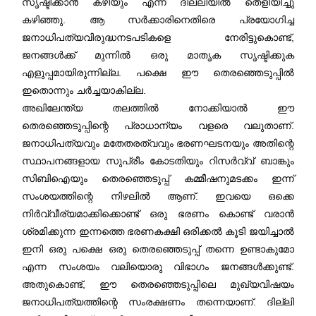
സൃഷ്ടിക്കാൻ കഴിയും എന്ന് ദില്ലിയിൽ തെളിയിച്ചു
കഴിഞ്ഞു. ആ സർക്കാരിനെതിരെ പ്രയോഗിച്ച
ജനാധിപത്യവിരുദ്ധനടപടികളെ നേരിട്ടുകൊണ്ട്,
ജനങ്ങൾക്ക് മുന്നിൽ ഒരു മാതൃക സൃഷ്ടിക്കുക
എളുപ്പമായിരുന്നില്ല. പക്ഷെ ഈ തെരഞ്ഞെടുപ്പിൽ
ഇതൊന്നും ചർച്ചയാകില്ല.
അഖിലേന്ത്യ തലത്തിൽ നോക്കിയാൽ ഈ
തെരഞ്ഞെടുപ്പിന്റെ പ്രാധാന്യം വളരെ വലുതാണ്.
ജനാധിപത്യവും മതേതരത്വവും ഭരണഘടനയും അതിന്റെ
സ്ഥാപനങ്ങളായ സുപ്രീം കോടതിയും റിസർവ്വ് ബാങ്കും
സിബിഐയും തെരഞ്ഞെടുപ്പ് കമ്മീഷനുമടക്കം ഇന്ന്
സംശയത്തിന്റെ നിഴലിൽ ആണ്. ഇവയെ ഒക്കെ
നിർവ്വീര്യമാക്കിക്കൊണ്ട് ഒരു ഭരണം കൊണ്ട് വരാൻ
ശ്രമിക്കുന്ന ഇന്നത്തെ ഭരണകക്ഷി ഒരിക്കൽ കൂടി ജയിച്ചാൽ
ഇനി ഒരു പക്ഷെ ഒരു തെരഞ്ഞെടുപ്പ് തന്നെ ഉണ്ടാകുമോ
എന്ന സംശയം വലിയൊരു വിഭാഗം ജനങ്ങൾക്കുണ്ട്.
അതുകൊണ്ട്, ഈ തെരഞ്ഞെടുപ്പിലെ മുഖ്യവിഷയം
ജനാധിപത്യത്തിന്റെ സംരക്ഷണം തന്നെയാണ്. ദില്ലി