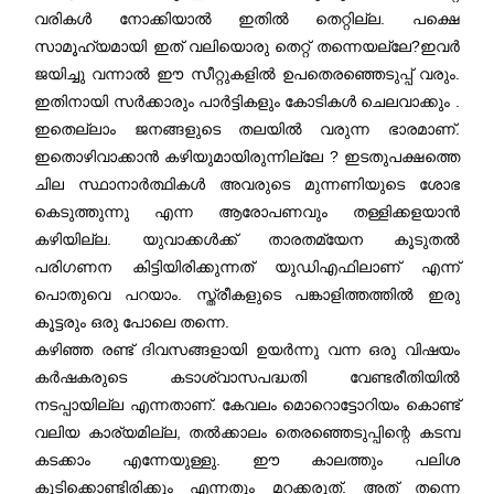
വരികൾ നോക്കിയാൽ ഇതിൽ തെറ്റില്ല. പക്ഷെ
സാമൂഹ്യമായി ഇത് വലിയൊരു തെറ്റ് തന്നെയല്ലേ?ഇവർ
ജയിച്ചു വന്നാൽ ഈ സീറ്റുകളിൽ ഉപതെരഞ്ഞെടുപ്പ് വരും.
ഇതിനായി സർക്കാരും പാർട്ടികളും കോടികൾ ചെലവാക്കും .
ഇതെല്ലാം ജനങ്ങളുടെ തലയിൽ വരുന്ന ഭാരമാണ്.
ഇതൊഴിവാക്കാൻ കഴിയുമായിരുന്നില്ലേ ? ഇടതുപക്ഷത്തെ
ചില സ്ഥാനാർത്ഥികൾ അവരുടെ മുന്നണിയുടെ ശോഭ
കെടുത്തുന്നു എന്ന ആരോപണവും തള്ളിക്കളയാൻ
കഴിയില്ല. യുവാക്കൾക്ക് താരതമ്യേന കൂടുതൽ
പരിഗണന കിട്ടിയിരിക്കുന്നത് യുഡിഎഫിലാണ് എന്ന്
പൊതുവെ പറയാം. സ്ത്രീകളുടെ പങ്കാളിത്തത്തിൽ ഇരു
കൂട്ടരും ഒരു പോലെ തന്നെ.
കഴിഞ്ഞ രണ്ട് ദിവസങ്ങളായി ഉയർന്നു വന്ന ഒരു വിഷയം
കർഷകരുടെ കടാശ്വാസപദ്ധതി വേണ്ടരീതിയിൽ
നടപ്പായില്ല എന്നതാണ്. കേവലം മൊറൊട്ടോറിയം കൊണ്ട്
വലിയ കാര്യമില്ല, തൽക്കാലം തെരഞ്ഞെടുപ്പിന്റെ കടമ്പ
കടക്കാം എന്നേയുള്ളു. ഈ കാലത്തും പലിശ
കൂടിക്കൊണ്ടിരിക്കും എന്നതും മറക്കരുത്. അത് തന്നെ