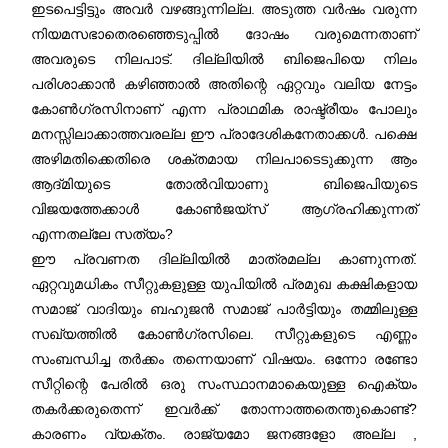
ഇടപെട്ടിട്ടും അവർ വഴങ്ങുന്നില്ല. അടുത്ത വർഷം വരുന്ന
നിയമസഭാതെരഞ്ഞെടുപ്പിൽ ദോഷം വരുമെന്നതാണ്
അവരുടെ നിലപാട്. ദില്ലിയിൽ ബിജെപിയെ നിലം
പരിശാക്കാൻ കഴിഞ്ഞാൽ അതിന്റെ ഏറ്റവും വലിയ നേട്ടം
കോൺഗ്രസിനാണ് എന്ന പ്രാഥമിക രാഷ്ട്രീയം പോലും
മനസ്സിലാക്കാത്തവരല്ല ഈ പ്രാദേശികനേതാക്കൾ. പക്ഷെ
അഴിമതിക്കെതിരെ ശക്തമായ നിലപാടെടുക്കുന്ന ആം
ആദ്മിയുടെ തോൽവിയാണു ബിജെപിയുടെ
വിജയത്തേക്കാൾ കോൺജയ്സ് ആഗ്രഹിക്കുന്നത്
എന്നതല്ലേ സത്യം?
ഈ പ്രവണത ദില്ലിയിൽ മാത്രമല്ല കാണുന്നത്.
ഏറ്റവുമധികം സീറ്റുകളുള്ള യുപിയിൽ പ്രമുഖ കക്ഷികളായ
സമാജ് വാദിയും ബഹുജൻ സമാജ് പാർട്ടിയും തമ്മിലുള്ള
സഖ്യത്തിൽ കോൺഗ്രസിലെ. സീറ്റുകളുടെ എണ്ണം
സംബന്ധിച്ച തർക്കം തന്നെയാണ് വിഷയം. ഒന്നോ രണ്ടോ
സീറ്റിന്റെ പേരിൽ ഒരു സംസ്ഥാനമാകെയുള്ള ഐക്യം
തകർക്കരുതെന്ന് ഇവർക്ക് തോന്നാത്തതെന്തുകൊണ്ട്?
കാരണം വ്യക്തം. രാജ്യമോ ജനങ്ങളോ അല്ല ,