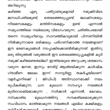
അറിയുന്നു.
കഴിഞ്ഞ ഏഴു പതിറ്റാണ്ടുകളായി നമുക്കിവിടെ
ജനാധിപത്യമുണ്ട്, തെരഞ്ഞെടുപ്പുണ്ട്, ലോക്സഭയും
നിയമസഭകളും മന്ത്രിസഭകളും ഉണ്ട്. എന്നാൽ
സമൂഹത്തിലെ നല്ലൊരു വിഭാഗംവരുന്ന, ചരിത്രപരമായി
തന്നെ സാമൂഹ്യവും സാമ്പത്തികവുമായി പിന്നണിയിൽ
നിൽക്കുന്നവരെ ഒരിക്കലും പരിഗണിക്കാത്ത നയങ്ങളാണ്
ഈ ഭരണകൂടങ്ങൾ നടപ്പാക്കിക്കൊണ്ടിരിക്കുന്നത്. ഇതിനു
ഒരു തിരുത്തൽ വരുത്താൻ ഈ തെരഞ്ഞെടുപ്പുകളിൽ കൂടി
നമുക്ക് കഴിയേണ്ടതല്ലേ? ഇന്ത്യയുടെ അറുപതു ശതമാനം
വരുന്ന ജനത, ഇന്നും നേരിട്ട് ആശ്രയിക്കുന്ന കാർഷിക
ഗ്രാമീണ മേഖല ഇന്ന് സമ്പൂർണ്ണ തകർച്ചയിലാണ്.
വളർച്ചാനിരക്ക് ( ജിഡിപി) അടിസ്ഥാനമാക്കി നയം
രൂപീകരിക്കുന്ന, ധന മൂലധന സൗഹൃദ നയങ്ങൾ
മുദ്രാവാക്യമാക്കുന്ന , സർക്കാർ എന്നാൽ, കേവലം,
സ്വകാര്യ മൂലധനത്തിനു സൗകര്യമൊരുക്കുന്ന
സംവിധാനം മാത്രമാകുന്ന നയങ്ങൾ എല്ലാ കക്ഷികളും
സ്വീകരിക്കുമ്പോൾ തെരഞ്ഞെടുപ്പ്, പ്രഹസനമാകുന്നു.