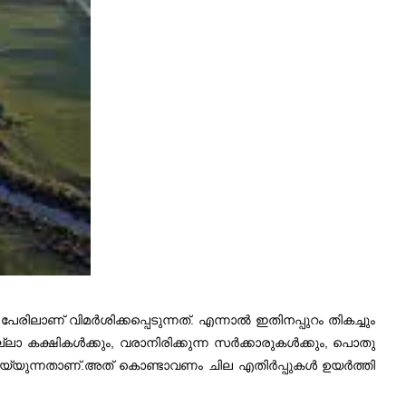
രിലാണ് വിമർശിക്കപ്പെടുന്നത്. എന്നാൽ ഇതിനപ്പുറം തികച്ചും
ാ കക്ഷികൾക്കും, വരാനിരിക്കുന്ന സർക്കാരുകൾക്കും, പൊതു
െയ്യുന്നതാണ്.അത് കൊണ്ടാവണം ചില എതിർപ്പുകൾ ഉയർത്തി