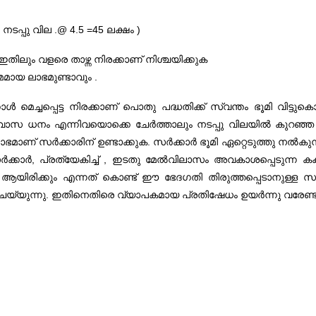
ടപ്പു വില .@ 4.5 =45 ലക്ഷം )
 ഇതിലും വളരെ താഴ്ന്ന നിരക്കാണ് നിശ്ചയിക്കുക
മമായ ലാഭമുണ്ടാവും .
ൾ മെച്ചപ്പെട്ട നിരക്കാണ് പൊതു പദ്ധതിക്ക് സ്വന്തം ഭൂമി വിട്ട
ാസ ധനം എന്നിവയൊക്കെ ചേർത്താലും നടപ്പു വിലയിൽ കുറഞ്ഞ തുകക
ാണ് സർക്കാരിന് ഉണ്ടാക്കുക. സർക്കാർ ഭൂമി ഏറ്റെടുത്തു നൽക
്കാർ, പ്രത്യേകിച്ച് , ഇടതു മേൽവിലാസം അവകാശപ്പെടുന്ന കക്ഷ
 ആയിരിക്കും എന്നത് കൊണ്ട് ഈ ഭേദഗതി തിരുത്തപ്പെടാനുള്ള സ
യുന്നു. ഇതിനെതിരെ വ്യാപകമായ പ്രതിഷേധം ഉയർന്നു വരേണ്ടിയി