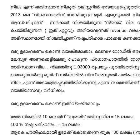
നിലം എന്ന് അടിസ്ഥാന നികുതി രജിസ്റ്ററിൽ അടയാളപ്പെടുത്ത
2013 ലെ “വികസനത്തിന് വേണ്ടിയുള്ള ഭൂമി ഏറ്റെടുക്കൽ 
ആസ്പദിച്ചാണ് . സർക്കാർ നിശ്ചയിക്കുന്ന “ന്യായ” വില
ചെയ്തിരുന്നത്. ( ഇത് ഏറ്റവും അറിയാവുന്നത് revenue വകുപ
അടിസ്ഥാനമായി നിശ്ചയിച്ചാണ് നഷ്ടപരിഹാര പാക്കേജ് കണക്കാക്ക
ഒരു ഉദാഹരണം കൊണ്ട് വ്യക്തമാക്കാം. മലമ്പുഴ റോഡിൽ ഒരു റെ
മലമ്പുഴ അണക്കെട്ടിലേക്കു പോകുന്ന പ്രധാനപാതയിൽ റോഡി
അടിസ്ഥാന വില, . നിലത്തിനു 1,03000 രൂപയും പുരയിടത്തിന
ദശാബ്ദങ്ങൾക്കു മുൻപ് സർക്കാരിൽ നിന്ന് അനുമതി പത്രം വാങ്ങ
നിലം എന്ന് അടയാളപ്പെടുത്തിയിരിക്കുന്നു എന്ന സാങ്കേതികത്
വ്യത്യാസവും വർധിക്കും.
ഒരു ഉദാഹരണം കൊണ്ട് ഇത് വ്യക്തമാവും
മേൽ നിരക്കിൽ 10 സെന്‍റ് “പുരയിട”ത്തിനു വില = 15 ലക്ഷം
100 % നഷ്ട പരിഹാരം . = 15 ലക്ഷം
ആകെ പ്രതിഫലമായി ഉടമക്ക് കൊടുക്കുന്ന തുക =30 ലക്ഷം ( നടപ