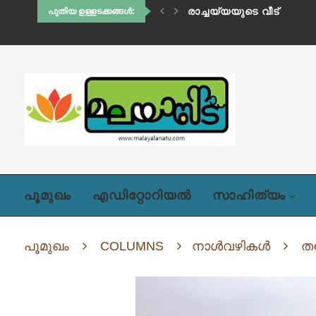
ഹിഡിംബി (അദ്ധ്യായം ഒന്
പുതിയ ഉള്ളടക്കങ്ങൾ:
പൂമുഖം
എഡിറ്റോറിയൽ
സാഹിത്യം
പൂമുഖം
COLUMNS
നാൾവഴികൾ
തണ