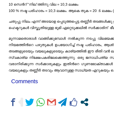
10 സെന്‍റ് “നില”ത്തിനു വില = 10,3 ലക്ഷം
100 % നഷ്ട പരിഹാരം = 10,3 ലക്ഷം. ആകെ തുക = 20 .6 ലക്ഷം ( ന
ചതുപ്പു നിലം എന്ന് അടയാള പ്പെടുത്തപ്പെട്ട തണ്ണീർ തടങ്ങൾക്കു
ഹെക്ടറുകൾ വിസ്തൃതിയുള്ള ഭൂമി ഏറ്റെടുക്കലിൽ സർക്കാരിന് ഭീ
മൂന്നാമതൊരാൾ വാങ്ങിക്കുമ്പോൾ നൽകുന്ന നടപ്പു വിലയേക്കാ
നിയമത്തിന്‍റെ പഴുതുകൾ ഉപയോഗിച്ച് നഷ്ട പരിഹാരം, ആശ്വ
തടങ്ങളുടെയും വയലുകളുടെയും കാര്യത്തിൽ ഈ രീതി വൻ ലാഭമ
സ്വകാര്യ നിക്ഷേപകരിലേക്കെത്തുന്നു. ഒരു ജനാധിപത്യ സർക
വരാനിരിക്കുന്ന സർക്കാരുകളും ഇതിന്‍റെ ഗുണഭോക്താക്കൾ
വയലുകളും തണ്ണീർ തടവും ആവാനുള്ള സാധ്യത ഏറുകയും ചെയ്
Comments