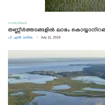
നാൾവഴികൾ
തണ്ണീർത്തടങ്ങളിൽ ലാഭം കൊയ്യാനിറങ
പി. എൽ. ലതിക
July 11, 2018