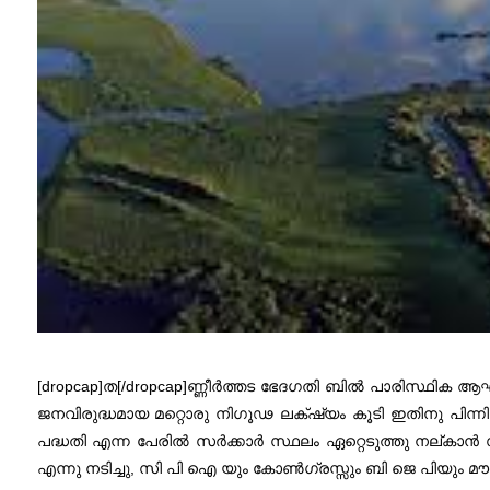
[dropcap]ത[/dropcap]ണ്ണീർത്തട ഭേദഗതി ബിൽ പാരിസ്ഥിക ആഘാ
ജനവിരുദ്ധമായ മറ്റൊരു നിഗൂഢ ലക്‌ഷ്യം കൂടി ഇതിനു പിന്
പദ്ധതി എന്ന പേരിൽ സർക്കാർ സ്ഥലം ഏറ്റെടുത്തു നല്ക
എന്നു നടിച്ചു, സി പി ഐ യും കോൺഗ്രസ്സും ബി ജെ പിയും മൗനം