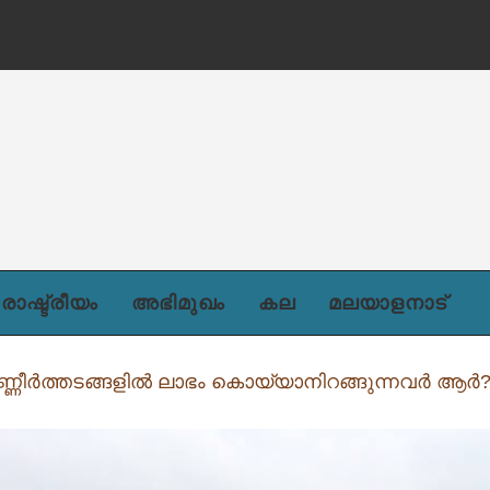
ന്)
രാഷ്ട്രീയം
അഭിമുഖം
കല
മലയാളനാട്
്ണീർത്തടങ്ങളിൽ ലാഭം കൊയ്യാനിറങ്ങുന്നവർ ആർ