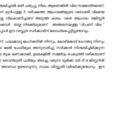
ശ്ചയിച്ചാൽ മതി ചതുപ്പു നിലം ആണെങ്കിൽ വില നാമമാത്രമാണ്.
ക്കേഷന് മുൻപുള്ള 3 വർഷത്തെ ആധാരങ്ങളുടെ ശരാശരി വിലയെ
ന്ന വിലകാണിച്ചാണ്‌ അടുത്ത കാലം വരെ ആധാരം രജിസ്റ്റർ
്കാള്‍ താഴ്ന്ന നിരക്കിലുമാണ് . അങ്ങനെയുള്ള “വിപണി വില ”
ോൾ ഈ വസ്തുത സർക്കാരിന് ബോധ്യപ്പെട്ടിട്ടുണ്ടാവും .
 പാലക്കാടു ജംഗ്ഷനിൽ നിന്നും, കോഴിക്കോട് ഭാഗത്തു നിന്നും
 മേൽ ഫോർമുല അനുസരിച്ചു സർക്കാർ നിശ്ചയിച്ചിരിക്കുന്ന
ല തുക കണക്കാക്കി, ഉടമകളിൽ സമ്മർദ്ദം ചെലുത്തി വരികയാണ്
ൈദ്യുതി ചാർജും അടച്ചു വരുന്ന ഭൂമിക്ക്, ബി ടി ര ജിസ്റ്ററിൽ
ന്ന അവസ്ഥ ഉണ്ടാവുന്നു. സ്ഥല വിസ്തൃതി വർദ്ധിക്കുന്തോറും ഈ