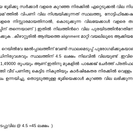
ിയ ഭൂമിക്കു സർക്കാർ വളരെ കുറഞ്ഞ നിരക്കിൽ ഏറ്റെടുക്കൽ വില നി
നിയമ”ത്തിൽ വിപണി വില നിശ്ചയിക്കുന്നത് സ്ഥലത്തു, നോട്ടിഫി
 വളരെ നിസ്സാരമായതിനാൽ, കൊടുക്കുന്ന വിലയേക്കാൾ വളരെ താഴ്
്പിന് തന്നെയാണ് ).ഇതിൽ നിലത്തിന്‍റെ വില പുരയിടത്തിന്‍റേതിനേക
ുക ..കീഴാറ്റൂരിൽ ആദ്യത്തെ alignment മാറ്റി വയലിലൂടെ ആക്കിയപ്പ
യിൽവേ മേൽപ്പാലത്തീന് വേണ്ടി സ്ഥലമെടുപ്പ് പുരോഗമിക്കുകയാണ്.
നിരുവശവും സ്ഥലത്തിന് 4.5 ലക്ഷം നിലവിൽ വിലയുണ്ട് .ഇവിടെ
ു 1,49000 രൂപയും ആണ്.ഇതിനു മുകളിൽ പാക്കേജ് ചേർത്ത് പ്രതിഫ
ി വീട് പണിതു കെട്ടിട നികുതിയും കാർഷികേതര നിരക്കിൽ വെള്ളം / വ
വം ഉന്നയിച്ചു, തൊട്ടടുത്തുള്ള ഭൂമിയെക്കാൾ കുറഞ്ഞ വില ലഭിക്കു
്പുവില @ 4.5 =45 ലക്ഷം )