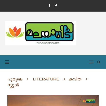
പൂമുഖം
LITERATURE
കവിത
സ്കൂൾ