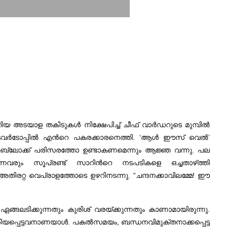
ടയാള തകിടുകള്‍ നിക്ഷേപിച്ച്‌ ചീഫ്‌ വാര്‍ഡറുടെ മുമ്പില്‍
്‍ ടവര്‍ടോപ്പില്‍ എന്‍റെ പകരക്കാരനെത്തി. ‘ആള്‍ ഈസ്‌ വെല്‍’
്നാം ബ്ലോക്ക്‌ പരിസരത്തോ ഉണ്ടാകണമെന്നും ആജ്ഞ വന്നു. പല
്നവരും സൂപ്രണ്ട്‌ സാറിന്‍റെ നടപടികളെ ഒച്ചതാഴ്‌ത്തി
്‍ഡന്‍ അതിരറ്റ വെപ്രാളത്തോടെ ഉഴറിനടന്നു. “ചന്ദനക്കാവിലമ്മേ! ഈ
രി ഏങ്ങലടിക്കുന്നതും കുരിശ്‌ വരയ്ക്കുന്നതും കാണാമായിരുന്നു.
പ്പെട്ടവനാണയാള്‍. പകല്‍സമയം, ബന്ധനവിമുക്തനാക്കപ്പെട്ട