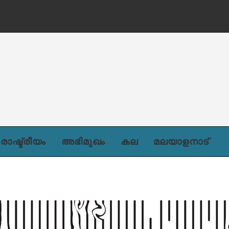
രാഷ്ട്രീയം
അഭിമുഖം
കല
മലയാളനാട്