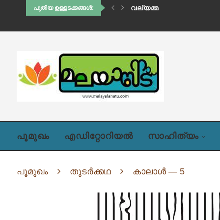
വല്യമ്മ
പുതിയ ഉള്ളടക്കങ്ങൾ:
പൂമുഖം
എഡിറ്റോറിയൽ
സാഹിത്യം
പൂമുഖം
തുടർക്കഥ
കാലാള്‍ — 5