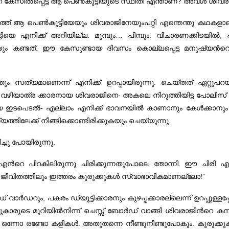
റെ കേസില്‍പ്പെട്ട ആ പെണ്‍കുട്ടിയുടെ സ്ഥിതി എന്താണ്‌? അവള്‍ ശിവ
ത്ത്‌ ആ പെണ്‍കുട്ടിയേയും ശിവരാജിനേയുംപറ്റി എന്തെന്തു കഥകളാണ്‌ 
എനിക്ക്‌ അറിയില്ല. മുമ്പും… പിമ്പും. വിചാരണക്കിടയില്‍, പ
 കണ്ടത്‌. ഈ കേസുണ്ടായ ദിവസം കൊല്ലപ്പെട്ട മനുഷ്യന്‍റെ ശ
തും സത്യമാണെന്ന്‌ എനിക്ക്‌ ഉറപ്പായിരുന്നു. ചെയ്‌തത്‌ ഏറ്റ
. വഴിയാത്ര ക്കാരനായ ശിവരാജിനെ- അകലെ നിറുത്തിയിട്ട പോലീസ്‌ വ
ഇടപെടല്‍- എല്ലാം എനിക്ക്‌ ഭാവനയില്‍ കാണാനും കേള്‍ക്കാനും ക
ിലേക്ക്‌ നീങ്ങിക്കൊണ്ടിരിക്കുകയും ചെയ്യുന്നു.
ച്ചു പോയിരുന്നു.
ന്‍റെ പിറകിലിരുന്നു ചിരിക്കുന്നതുപോലെ തോന്നി. ഈ ചിരി എനിക്ക്
 “ജീവിതത്തിലും ഇത്തരം കുരുക്കുകള്‍ സ്വാഭാവികമാണല്ലോ!”
ഡ്‌ വാര്‍ഡറും, പകരം ഡ്യൂട്ടിക്കാരനും കുഴപ്പക്കാരല്ലെന്ന്‌ ഉറപ്പുള്ളപ്
 മുറിയില്‍നിന്ന്‌ ചെസ്സ്‌ ബോര്‍ഡ്‌ വാങ്ങി ശിവരാജിന്‍റെ കമ്പിയഴിക
ക്കും. ഒന്നോ രണ്ടോ കളികള്‍. അതുതന്നെ നീണ്ടുനീണ്ടുപോകും. കുരു