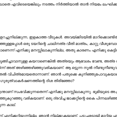
യല്ലാതെ എവിടെയെങ്കിലും നടത്തം നിർത്തിയാൽ താൻ നിയമം ലംഘിക്
ഉറച്ചുനില്ക്കുന്ന, ഇളകാത്ത വീടുകൾ. അവയ്ക്കിടയിൽ മാറിക്കൊണ്ടിരി
ുള്ളപ്പോൾ ഒരു ടയറിന്റെ ചാലിനത്ര വീതി മാത്രം, കാറ്റു വീശ
്ന് എനിക്കു മനസ്സിലാകുന്നില്ല, അതു കാരണം എനിക്കു കെട്ടിത്തൂങ
്ങിച്ചാവാനുള്ള കയറാണെങ്കിൽ അത്രയും ആവേശം വേണ്ട, അത്ര തിടുക
ന്ന് അത് അഴിഞ്ഞഴിഞ്ഞുവരികയാണ്‌. ആ ഒട്ടുന്ന നൂൽ നീണ്ടുനീണ്ടു
ൂടുതൽ വിചിത്രമായതൊന്നാണ്‌. ഞാൻ പതുക്കെ കുനിഞ്ഞുപോവുകയാണ്‌
തോ, ഗുരുത്വാകർഷണത്തിന്റെ ദിശ തിരിഞ്ഞോ?
്‌ സംഭവിക്കുന്നതെന്ന് എനിക്കു മനസ്സിലാകുന്നു. ഭൂമിയുടെ അച്
ഞ്ഞുകുറഞ്ഞു വരികയാണ്‌. ഒരു ദ്രവിച്ച ജാക്കറ്റിന്റെ കൈ പിന്ന
ന കാല്‌.
്ന് എനിക്കറിയുന്നില്ല. ഞാൻ നില്ക്കുകയാണ്‌. പട്ടുചരടായി മാറിയ