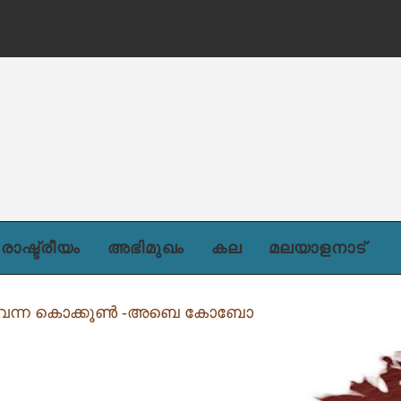
രാഷ്ട്രീയം
അഭിമുഖം
കല
മലയാളനാട്
വന്ന കൊക്കൂൺ -അബെ കോബോ