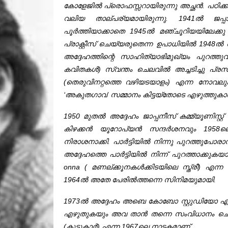
കോളേജിൽ പ്രൊഫസ്സറായിരുന്നു അച്ഛൻ. പഠിക്
വലിയ താല്പര്യമായിരുന്നു. 1941ൽ ജപ്പ
പൂർത്തിയാക്കാതെ 1945ൽ മഞ്ചൂറിയയിലേക്കു മടങ
പ്രാക്റ്റീസ് ചെയ്യരുതെന്ന ഉപാധിയിൽ 1948ൽ
അദ്ദേഹത്തിന്റെ സാഹിത്യാഭിമുഖ്യം പുറത്തു
കവിതകൾ) സ്വന്തം ചെലവിൽ അച്ചടിച്ചു പ്രസിദ്
(തെരുവിനറ്റത്തെ വഴിയടയാളം) എന്ന നോവലും
‘അകുതഗാവ’ സമ്മാനം കിട്ടയ്തോടെ എഴുത്തുകാരൻ
1950 മുതൽ അദ്ദേഹം ജാപ്പനീസ് കമ്മ്യൂണിസ്റ്
കിഴക്കൻ യൂറോപ്യൻ സന്ദർശനവും 1958
നിരാശനാക്കി. പാർട്ടിയിൽ നിന്നു പുറത്തുപോരാൻ
അദ്ദേഹത്തെ പാർട്ടിയിൽ നിന്ന് പുറത്താക്കുക
onna ( മണല്ക്കൂനകൾക്കിടയിലെ സ്ത്രീ) 
1964ൽ അതേ പേരിൽത്തന്നെ സിനിമയുമായി.
1973ൽ അദ്ദേഹം അബെ കോബോ സ്റ്റുഡിയോ എന്ന
എഴുതുകയും അവ താൻ തന്നെ സംവിധാനം ചെയ്യ
(കൂട്ടുകാർ) എന്ന 1967ലെ നാടകമാണ്‌.