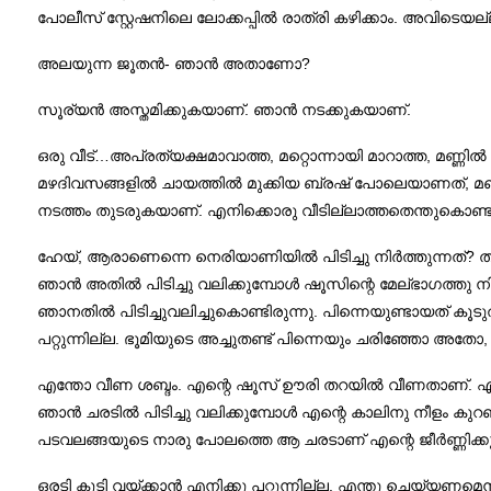
പോലീസ് സ്റ്റേഷനിലെ ലോക്കപ്പിൽ രാത്രി കഴിക്കാം. അവിടെ
അലയുന്ന ജൂതൻ- ഞാൻ അതാണോ?
സൂര്യൻ അസ്തമിക്കുകയാണ്‌. ഞാൻ നടക്കുകയാണ്‌.
ഒരു വീട്…അപ്രത്യക്ഷമാവാത്ത, മറ്റൊന്നായി മാറാത്ത, മണ്ണിൽ 
മഴദിവസങ്ങളിൽ ചായത്തിൽ മുക്കിയ ബ്രഷ് പോലെയാണത്, മഞ്ഞ
നടത്തം തുടരുകയാണ്‌. എനിക്കൊരു വീടില്ലാത്തതെന്തുകൊണ്ടാണെന
ഹേയ്, ആരാണെന്നെ നെരിയാണിയിൽ പിടിച്ചു നിർത്തുന്നത്? തൂങ
ഞാൻ അതിൽ പിടിച്ചു വലിക്കുമ്പോൾ ഷൂസിന്റെ മേല്ഭാഗത്തു നി
ഞാനതിൽ പിടിച്ചുവലിച്ചുകൊണ്ടിരുന്നു. പിന്നെയുണ്ടായത് ക
പറ്റുന്നില്ല. ഭൂമിയുടെ അച്ചുതണ്ട് പിന്നെയും ചരിഞ്ഞോ അ
എന്തോ വീണ ശബ്ദം. എന്റെ ഷൂസ് ഊരി തറയിൽ വീണതാണ്‌. എന്താണ
ഞാൻ ചരടിൽ പിടിച്ചു വലിക്കുമ്പോൾ എന്റെ കാലിനു നീളം കുറ
പടവലങ്ങയുടെ നാരു പോലത്തെ ആ ചരടാണ്‌ എന്റെ ജീർണ്ണിക്കുന്
ഒരടി കൂടി വയ്ക്കാൻ എനിക്കു പറ്റുന്നില്ല. എന്തു ചെയ്യണമെന