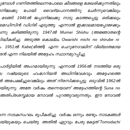
കുമ്പോൾ ഗണിതത്തിലെന്നപോലെ കീടങ്ങളെ ശേഖരിക്കുന്നതിലും
ാനിലേക്കു പോയി. വൈദ്യപഠനത്തിനു ചേർന്നുവെങ്കിലും
്ങി. 1946ൽ ജപ്പാനിലേക്കു നാടു കടത്തപ്പെട്ടു. ഒരിക്കലും
 മെഡിസിൻ ഡിഗ്രി എടുത്തു. എന്നാൽ ഇക്കാലമായപ്പോഴേക്കും
വന്നു കഴിഞ്ഞിരുന്നു. 1947ൽ Mumei Shishu (അജ്ഞാതന്റെ
ധീകരിച്ചു. അടുത്ത കൊല്ലം Owarishi michi no shirube ni
. 1951ൽ Kabe(ഭിത്തി) എന്ന ചെറുനോവലിന്‌ വിഖ്യാതമായ
 എന്ന നിലയിൽ അദ്ദേഹം സ്ഥാനമുറപ്പിച്ചു.
റ് പാർട്ടിയിൽ അംഗമായിരുന്നു. എന്നാൽ 1956ൽ നടത്തിയ ഒരു
ലെ റഷ്യയുടെ ഹംഗേറിയൻ അധിനിവേശവും അദ്ദേഹത്തെ
 അപേക്ഷിച്ചുവെങ്കിലും അത് നിരസിക്കപ്പെട്ടു. ഒടുവിൽ 1962ൽ
യായിരുന്നു. അതേ വർഷം തന്നെയാണ്‌ അദ്ദേഹത്തിന്റെ Suna no
എന്ന അതിപ്രശസ്തമായ നോവൽ പുറത്തുവരുന്നതും. ഈ നോവൽ
 നാടകസംഘം രൂപീകരിച്ചു. വർഷം ഒന്നും രണ്ടും നാടകങ്ങൾ
ുകയും ചെയ്തു. അതിൽ ഏറ്റവും പേരു കേട്ടത് Tomodachi