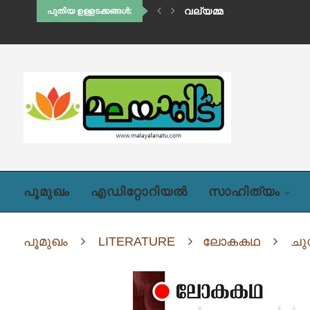
THE LONE WOLF
പുതിയ ഉള്ളടക്കങ്ങൾ:
പൂമുഖം
എഡിറ്റോറിയൽ
സാഹിത്യം
പൂമുഖം
LITERATURE
ലോകകഥ
ചു