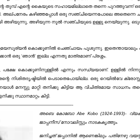
െ തുമ്പ് എന്റെ കൈയുടെ സഹായമില്ലാതെ തന്നെ പുറത്തുവന്ന് ഒരു പ
പനേരം കഴിഞ്ഞപ്പോൾ ഒരു സഞ്ചിയെന്നപോലെ അതെന്നെ ചുറ്റിക്കഴ
യി അഴിയുന്നു, അഴിയുന്ന നൂൽ സഞ്ചിയുടെ ഉള്ളു നെയ്യുന്നു. ഒട
. അസ്തമയസൂര്യൻ കൊക്കൂണിൽ ചെഞ്ചായം പൂശുന്നു. ഇതെന്തായാലും എ
കാൻ ഒരു ‘ഞാൻ’ ഇല്ല എന്നതു മാത്രമാണ്‌ പ്രശ്നം.
ായി, പക്ഷേ കൊക്കൂണിനുള്ളിൽ എന്നും സന്ധ്യയാണ്‌. ഉള്ളിൽ നിന്ന
്റെ നിശിതദൃഷ്ടിയിൽ പെടാതെപോയില്ല. ഒരു റെയിൽവേ ക്രോസ്സിം
 മനസ്സു മാറ്റി തനിക്കു കിട്ടിയ ആ വിചിത്രമായ സാധനം തന്റെ പ
ക്കു സ്ഥാനമാറ്റം കിട്ടി.
————————————————-
അബെ കോബോ Abe Kobo (1924-1993)- വ്യക്തിയ
ജാപ്പനീസ് നോവലിസ്റ്റും നാടകകൃത്തും.
ജനിച്ചത് ജപ്പാനിൽ ആണെങ്കിലും പതിനേഴു വയ