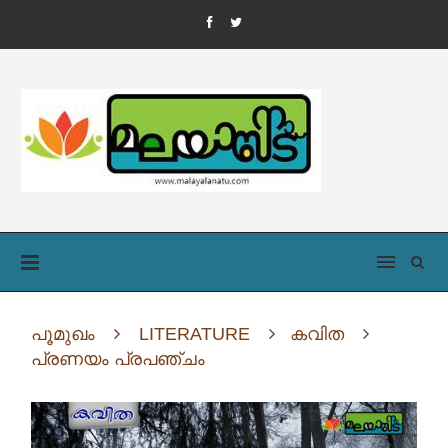
പൂമുഖം
LITERATURE
കവിത
പ്രണയം പ്രപഞ്ചം