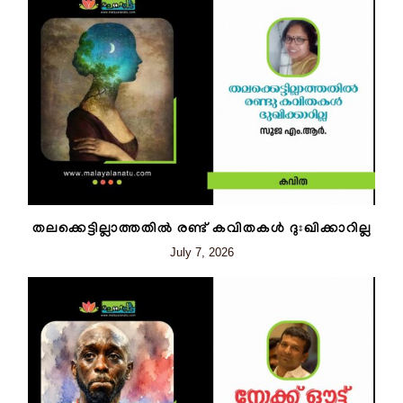
തലക്കെട്ടില്ലാത്തതിൽ രണ്ട് കവിതകൾ ദുഃഖിക്കാറില്ല
July 7, 2026