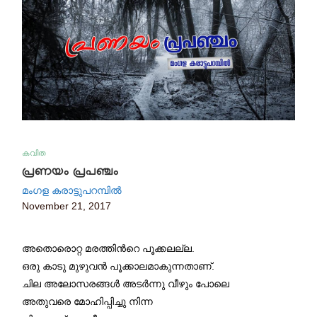
കവിത
പ്രണയം പ്രപഞ്ചം
മംഗള കരാട്ടുപറമ്പിൽ
November 21, 2017
അതൊരൊറ്റ മരത്തിന്‍റെ പൂക്കലല്ല.
ഒരു കാടു മുഴുവന്‍ പൂക്കാലമാകുന്നതാണ്.
ചില അലോസരങ്ങള്‍ അടര്‍ന്നു വീഴും പോലെ
അതുവരെ മോഹിപ്പിച്ചു നിന്ന