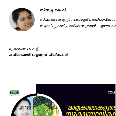
സിന്ധു കെ.വി.
സ്വദേശം കണ്ണൂർ , കോളേജ് അദ്ധ്യാപിക . .
സൂക്ഷിപ്പുകാരി,പാതിരാ സൂര്യൻ, ഏതോ കാല
മുന്നത്തെ പോസ്റ്റ്
കവിതയായി വളരുന്ന ചിത്രങ്ങൾ