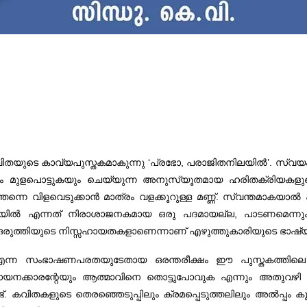
ന കവിതയുടെ കാവ്യപുസ്തകമാകുന്നു ‘പ്രഭോ, പരാജിതനിലയിൽ’. സ്വ
ും മുളപൊട്ടുകയും ചെയ്യുന്ന അനുസ്യൂതമായ ഹരിതക്രിയകള
ത്തന്നെ വിളവെടുക്കാൻ മാത്രം വളക്കൂറുള്ള മണ്ണ്. സ്വന്തമാകയാ
ിലയിൽ എന്നത് നിരാശാജനകമായ ഒരു പദമായല്ല, പാടണമെന്ന
രുത്തിയുടെ നിസ്സഹായതകളാണെന്നാണ് എഴുത്തുകാരിയുടെ ഭാഷ്യ
എന്ന സംഭാഷണപരതയുടേതായ ഒരന്തരീക്ഷം ഈ പുസ്തകത്തിലെ ക
യനക്കാരന്റേയും ആത്മാവിനെ തൊട്ടുപോവുക എന്നും അതുവഴി അവ
ട്. കവിതകളുടെ തെരഞ്ഞെടുപ്പിലും ക്രമപ്പെടുത്തലിലും അൽ‌പ്പം ക