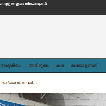
ചില പെണ്ണുങ്ങളുടെ നിലപാടുകൾ
രാഷ്ട്രീയം
അഭിമുഖം
കല
മലയാളനാട്
 കന്യാവനങ്ങൾ…