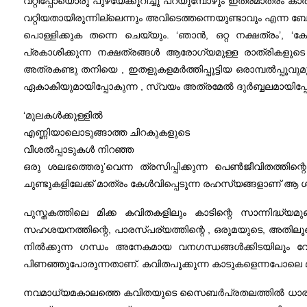
വറ്റിപ്പോയൊരു പുഴയേക്കുറിച്ചു പറയുമ്പോഴും ഇത്രമാത്രം ക
വറ്റിയതായിരുന്നില്ലെന്നും അവിടെത്തന്നെയുണ്ടാവും എന
പൊള്ളിക്കുക തന്നെ ചെയ്യും. ‘ഞാൻ, ഒറ്റ നക്ഷത്രം’, ‘
പ്രകാശിക്കുന്ന നക്ഷത്രങ്ങൾ ആരോഗ്യമുള്ള രാത്രികളുടെ
അത്രകണ്ടു തനിയെ , ഇതളുകളമർത്തിപ്പൂട്ടിയ ഒരാമ്പൽ‌പ്പൂ
ഏകാകിയുമായിപ്പോകുന്ന , സ്വയം അത്രമേൽ ദുർബ്ബലമായിപ്
‘മുലകൾക്കുള്ളിൽ
എണ്ണിയാലൊടുങ്ങാത്ത ചിറകുകളുടെ
വീശൽ‌പ്പാടുകൾ നിറഞ്ഞ
ഒരു ശലഭത്തെരു’വെന്ന ത്രസിപ്പിക്കുന്ന പെൺജീവിതത്തിന്
ചുണ്ടുകളിലേക്ക് മാത്രം കേൾവിപ്പെടുന്ന രഹസ്യങ്ങളാണ് ആ
പുസ്തകത്തിലെ മിക്ക കവിതകളിലും കാടിന്റെ സാന്നിദ്ധ
സഹശയനത്തിന്റെ, പാ‍രസ്പര്യത്തിന്റെ , ഒരുമയുടെ, അതിലൂട
നിൽക്കുന്ന ഗന്ധം അനേകമായ വനഗന്ധങ്ങൾക്കിടയിലും വേറിട
പിണഞ്ഞുപോരുന്നതാണ്. കവിതപൂക്കുന്ന കാടുകളെന്നപോലെ മണ്ണി
നവമാധ്യമകാലത്തെ കവിതയുടെ സൈബർപ്രതലത്തിൽ ധാരാളമായ