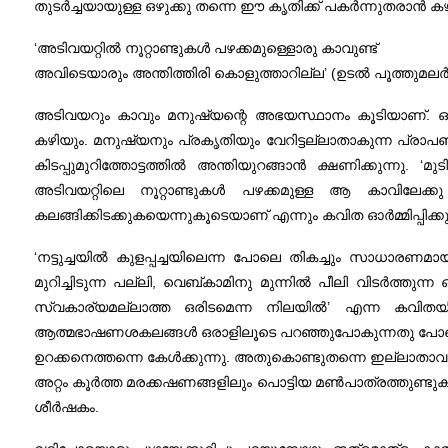
തുടർച്ചയായുള്ള ഒഴുക്കു തന്നെ ഈ കൃതിക്ക് പകർന്നുതരാൻ കഴ
‘അടിവയറ്റിൽ നൂറ്റാണ്ടുകൾ പഴക്കമുള്ളൊരു കാവുണ്ട്
അവിടെയാരും അന്തിത്തിരി കൊളുത്താറില്ല’ (ഉടൽ പൂത്തുമലർ
അടിവയറും കാവും മനുഷ്യന്റെ അഭയസ്ഥാനം കൂടിയാണ്. ഒ
കഴിയും. മനുഷ്യനും പ്രകൃതിയും വേറിട്ടല്ലാതാകുന്ന പ്രാപഞ്ചി
കിടപ്പുമുറിത്തോട്ടത്തിൽ അന്തിയുറങ്ങാൻ ക്ഷണിക്കുന്നു. ‘മുടി
അടിവയറ്റിലെ നൂറ്റാണ്ടുകൾ പഴക്കമുള്ള ആ കാവിലേക്ക
കലങ്ങിക്കിടക്കുകയെന്നുകൂടെയാണ് എന്നും കവിത ഓർമ്മിപ്പിക്കുന
‘നട്ടുച്ചയിൽ കുളപ്പച്ചയിലെന്ന പോലെ തികച്ചും സാധാരണ
മുറിച്ചിടുന്ന പല്ലി, വെബ്കാമിനു മുന്നിൽ പീലി വിടർത
സ്വകാര്യമല്ലാത്ത ഒരിടമെന്ന നിലയിൽ’ എന്ന കവിതയിൽ
ആത്മഭാഷണശകലങ്ങൾ ഒരാളിലൂടെ പറഞ്ഞുപോകുന്നതു പോലെ, പറഞ്
ഉറക്കനെത്തന്നെ കേൾക്കുന്നു. അതുകൊണ്ടുതന്നെ ഇല്ലാതാവുമ
അറ്റം കൂർത്ത മരക്കഷണങ്ങളിലും പൊട്ടിയ മൺപാത്രത്തുണ്ടുകളി
ശീർഷകം.