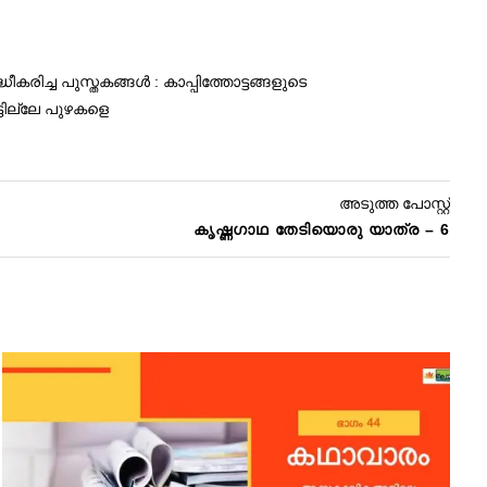
ച്ച പുസ്തകങ്ങൾ : കാപ്പിത്തോട്ടങ്ങളുടെ
ടില്ലേ പുഴകളെ
അടുത്ത പോസ്റ്റ്
കൃഷ്ണഗാഥ തേടിയൊരു യാത്ര – 6