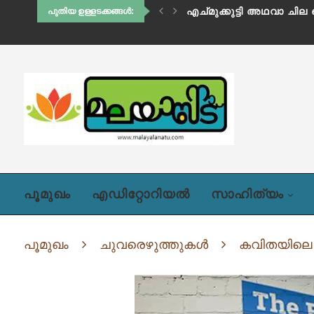
വല്യമ്മ
എച്മുക്കുട്ടി അഥവാ 
പുതിയ ഉള്ളടക്കങ്ങൾ:
പൂമുഖം
എഡിറ്റോറിയൽ
സാഹിത്യം
പൂമുഖം
ചുവരെഴുത്തുകൾ
കവിതയിലെ