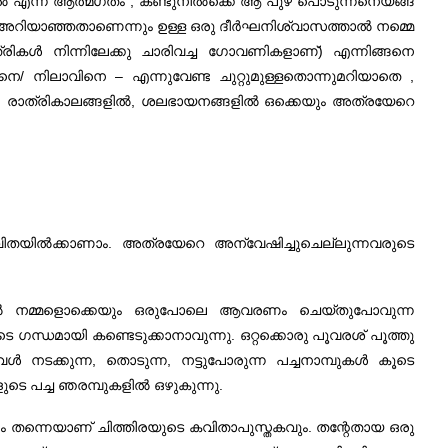
പുഴയിൽ എന്ന ആത്മഗതം , കണ്ടുനിൽക്കെ ആ പുഴ പൊടുന്നനെയങ്ങ്
് അറിയാഞ്ഞതാണെന്നും ഉള്ള ഒരു ദീർഘനിശ്വാസത്താൽ നമ്മെ
ത്രികൾ നിന്നിലേക്കു ചാരിവച്ച ഗോവണികളാണ്) എന്നിങ്ങനെ
െ/ നിലാവിനെ – എന്നുവേണ്ട ചുറ്റുമുള്ളതൊന്നുമറിയാതെ ,
്പിൽ, രാത്രികാലങ്ങളിൽ, ശലഭായനങ്ങളിൽ ഒക്കെയും അത്രയേറെ
ഈ കവിതയിൽക്കാണാം. അത്രയേറെ അന്വേഷിച്ചുചെല്ലുന്നവരുടെ
നുള്ളിൽ നമ്മളൊക്കെയും ഒരുപോലെ ആവരണം ചെയ്തുപോവുന്ന
ന്ധമായി കണ്ടെടുക്കാനാവുന്നു. ഒറ്റക്കൊരു പൂവരശ് പൂത്തു
ൾ നടക്കുന്ന, തൊടുന്ന, നട്ടുപോരുന്ന പച്ചനാമ്പുകൾ കൂടെ
ുടെ പച്ച ഞരമ്പുകളിൽ ഒഴുകുന്നു.
ന്നെയാണ് ചിത്തിരയുടെ കവിതാപുസ്തകവും. തന്റേതായ ഒരു