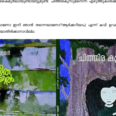
തലായുണ്ടായിട്ടുമുണ്ട്. ചിത്തിരകുസുമനെന്ന എഴുത്തുകാരിക്ക
ാശമാണോ ഇനി ഞാൻ തന്നെയാണോ?ആർക്കറിയാം) എന്ന് കവി ഉറക്ക
റയാതിരിക്കാനാവില്ല.