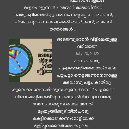
പലഭാഗങ്ങളിലും
മുളപൊട്ടുന്നത് ചാരന്മാർ രാജാവിന്‍റെ
കാതുകളിലെത്തിച്ചു. ഭരണം നഷ്ടപ്പെടാതിരിക്കാൻ,
പ്രജകളുടെ സംഘംചേരൽ തകർക്കാൻ, രാജാവ്
തന്ത്രങ്ങൾ …
ഒടേതമ്പുരാന്റെ വീട്ടിലേക്കുള്ള
വഴിയേത്?
July 20, 2022
എനിക്കൊരു
പട്ടംഉണ്ടാക്കിത്തരാമോ?നല്ല
പളപളാ തെളങ്ങണനെറോള്ള
കടലാസു പട്ടം. കാതിലു
കുണുക്കു വേണംമിണ്ടുമ്പ കുണുങ്ങണത്.പച്ച മഞ്ഞ
നീല ചോപ്പ്ഓറഞ്ചു നിറങ്ങളിൽനീളോള്ള വാലു
വേണംപറക്കുമ്പ പൊളയണത്.
മൂക്കുത്തിക്കുഴിയിൽചരടു
കെട്ടിക്കൊടുക്കണംമോളിലേക്ക്
മൂളിപ്പറക്കണത്.കഴുകച്ചാരു …