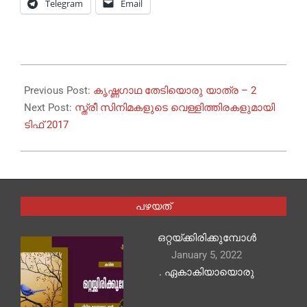
Telegram
Email
2017-
09-
Previous Post:
കൃഷ്ണഗാഥ തേടിയൊരു യാത്ര – 2
20
Next Post:
സ്ത്രീ സിനിമകളുടെ വെള്ളിത്തിരകളുമായി
ടിഫ് 2017
പഴയത്
ഒറ്റയ്ക്കിരിക്കുമ്പോൾ
January 5, 2022
. ഏകാകിയായൊരു