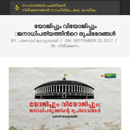
സംവാദങ്ങൾ,പംക്തികൾ,
നിരീക്ഷണങ്ങൾ,സാഹിത്യം, കല, കായികം.
യോജിപ്പും വിയോജിപ്പും
:ജനാധിപത്യത്തിന്‍റെ രുചിഭേദങ്ങൾ
BY:
പ്രസാദ് കാവുമ്പായി
ON:
SEPTEMBER 20, 2017
IN:
നിരീക്ഷണം