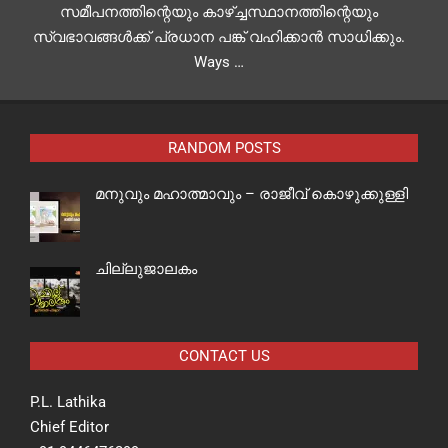
സമീപനത്തിന്റെയും കാഴ്ച്ചസ്ഥാനത്തിന്റെയും
സ്വഭാവങ്ങള്‍ക്ക് പ്രധാന പങ്ക് വഹിക്കാന്‍ സാധിക്കും.
Ways …
RANDOM POSTS
മനുവും മഹാത്മാവും – രാജീവ് കൊഴുക്കുള്ളി
ചില്ലുജാലകം
CONTACT US
P.L. Lathika
Chief Editor