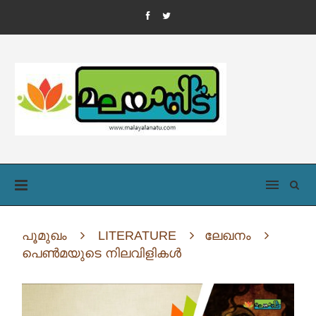
പൂമുഖം
LITERATURE
ലേഖനം
പെൺമയുടെ നിലവിളികൾ