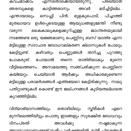
കവചമാക്കാം എന്നതൊക്കെയായിരുന്നു.. പ്രഖ്യാത
ഞരമ്പുകളെ കാട്ടിത്തരാനും അവർ മടിച്ചിട്ടില്ല..
എന്തായാലും സെഫ്റ്റി പിൻ, മുളകുപൊടി, പിച്ചാത്തി
മുതലായവ ഉൾപ്പെടെയുള്ള ആയുധങ്ങളുമേന്തി നീണ്ടു
വരുന്ന കൈകാലുകളെക്കുറിച്ചുള്ള ജാഗ്രതയുമായി
നടത്തേണ്ട ഒരു യജ്ഞമാണു പെണ്ണിനു ബസ് യാത്ര എന്ന
മട്ടിലുള്ള സദാചാര ബോധവല്കരണ ക്ലാസുകൾ പോലും
കേട്ടിട്ടുണ്ട്.. കഴിവതും പെണ്ണുങ്ങൾ തനിച്ചു പുറത്തു
പോകരുത്. പോയാൽ തന്നെ രാത്രിയാകും മുന്നെ
വീട്ടിലെത്തണം.. അസമയത്തു സഞ്ചരിക്കുന്ന പെണ്ണിനെ
കയ്യേറ്റം ചെയ്യാൻ ആർക്കും അധികാരമുണ്ടെന്ന
മട്ടിലുള്ള പരാമർശങ്ങൾ എത്രയേറെ കേട്ടിരിക്കുന്നു.. നാലു
പതിറ്റാണ്ടുകൾ കൊണ്ട് ഈ ജല്പനങ്ങൾ കൂടിയതല്ലാതെ
കുറഞ്ഞിട്ടില്ല.
വിദ്യാഭ്യാസത്തിലും തൊഴിലിലും സ്ത്രീകൾ ഏറെ
മുന്നിലെത്തിയിട്ടും പൊതു ഇടങ്ങളും സുരക്ഷിത ബോധവും
ദിനംപ്രതി അവൾക്കു നഷ്ടമാകുന്ന
അവസ്ഥയാണുള്ളത്.സമീപ വർഷങ്ങളിൽ സ്ത്രീ പ്രശ്നങ്ങൾ