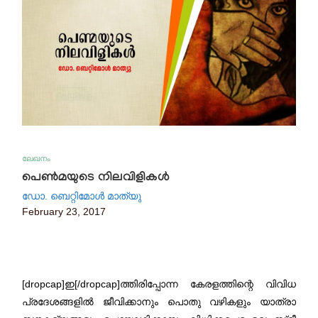
ലേഖനം
പെൺമയുടെ നിലവിളികൾ
ഡോ. ബെറ്റിമോൾ മാത്യു
February 23, 2017
[dropcap]ഇ[/dropcap]ത്തിരിപ്പോന്ന കേരളത്തിന്റെ വിവിധ
പ്രദേശങ്ങളിൽ ജീവിക്കാനും പൊതു വഴികളും യാത്രാ