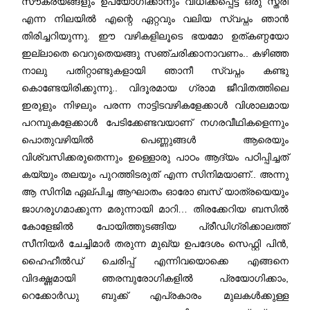
സൗകര്യങ്ങളും ഉപയോഗിക്കാനും വിധിക്കപ്പെട്ട ഒരു സ്ത്രീ
എന്ന നിലയിൽ എന്റെ ഏറ്റവും വലിയ സ്വപ്നം ഞാൻ
തിരിച്ചറിയുന്നു. ഈ വഴികളിലൂടെ ഭയമോ ഉത്കണ്ഠയോ
ഇല്ലാതെ വെറുതെയങ്ങു സഞ്ചരിക്കാനാവണം.. കഴിഞ്ഞ
നാലു പതിറ്റാണ്ടുകളായി ഞാനീ സ്വപ്നം കണ്ടു
കൊണ്ടേയിരിക്കുന്നു.. വിദൂരമായ ഗ്രാമ ജീവിതത്തിലെ
ഇരുളും നിഴലും പരന്ന നാട്ടിടവഴികളേക്കാൾ വിശാലമായ
പറമ്പുകളേക്കാൾ പേടിക്കേണ്ടവയാണ് നഗരവീഥികളെന്നും
പൊതുവഴിയിൽ പെണ്ണുങ്ങൾ ആരെയും
വിശ്വസിക്കരുതെന്നും ഉള്ളൊരു പാഠം ആദ്യം പഠിപ്പിച്ചത്
കയ്യും തലയും പുറത്തിടരുത് എന്ന സിനിമയാണ്.. അന്നു
ആ സിനിമ ഏല്പിച്ച ആഘാതം ഓരോ ബസ് യാത്രയെയും
ജാഗരൂഗമാക്കുന്ന മരുന്നായി മാറി… തിരക്കേറിയ ബസിൽ
കോളേജിൽ പോയിത്തുടങ്ങിയ പ്രീഡിഗ്രിക്കാലത്ത്
സീനിയർ ചേച്ചിമാർ തരുന്ന മുഖ്യ ഉപദേശം സെഫ്റ്റി പിൻ,
ഹൈഹീൽഡ് ചെരിപ്പ് എന്നിവയൊക്കെ എങ്ങനെ
വിദഗ്ദ്ധമായി ഞരമ്പുരോഗികളിൽ പ്രയോഗിക്കാം,
റെക്കോർഡു ബുക്ക് എപ്രകാരം മുലകൾക്കുള്ള