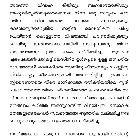
അയഞ്ഞ വിവാഹ രീതിയും ബഹുഭാര്യാത്വവും
ബഹുഭർതൃത്വവുമൊക്കെനില നിന്ന ഒരു സമൂഹം ഒരേ
ഒരിണ സിദ്ധാന്തത്തെ ഇറുകെ പുണരുകയും
കാമശാസ്ത്രമെഴുതിയ നാട്ടിൽ ലൈംഗികത ചർച്ച
ചെയ്യാൻ കൊള്ളാത്ത വിഷയമായി പരിണമിക്കുകയും
ചെയ്തു.. കേരളത്തിലാണെങ്കിൽ ഇടതുപക്ഷവും തീവ്ര
ഇടതുപക്ഷവും ഇതേ നയം സ്വീകരിച്ചു.. കൂടാതെ
എഴുപതെൺപതുകളിലെസിനിമ ഉൾപ്പെടെ ഉള്ള ജനപ്രിയ
മാധ്യമങ്ങൾ ലൈംഗികത ആണിനു കീഴടക്കലും പെണ്ണിനു
വിധിക്കപ്പെട്ട കീഴടങ്ങലുമായി അവതരിപ്പിച്ചു.. ഇങ്ങനെ
സ്ത്രൈണതയെ തീരെ മാനിക്കാത്ത രതിക്രിയയിലെ സ്ത്രീ
പങ്കാളിത്തത്തെ തീരെ പരിഗണിക്കാത്ത കപട ലൈംഗിക താ
വ്യവഹാരങ്ങളാണ് മുഖ്യ ധാരാ മാധ്യമങ്ങളും സെമറ്റിക്
മതങ്ങളും കഴിഞ്ഞ അരനൂറ്റാണ്ടിൽ വിളയിച്ചത്.. സെമറ്റിക്
മതങ്ങളുടെ കേഡർ സ്വഭാവത്തെ ആന്തരിക വല്കരിച്ച നവ
ഹിന്ദുത്വവും അതേ നയം തന്നെ സ്വീകരിച്ചു..
ഇന്ത്യയാകെ പടരുന്ന സദാചാര ഗുണ്ടായിസത്തിന്റെ