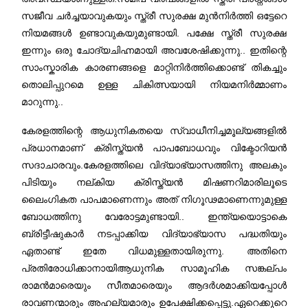
സജീവ ചർച്ചയാവുകയും സ്ത്രീ സുരക്ഷ മുൻനിർത്തി ഒട്ടേറെ
നിയമങ്ങൾ ഉണ്ടാവുകയുമുണ്ടായി. പക്ഷേ സ്ത്രീ സുരക്ഷ
ഇന്നും ഒരു ചോദ്യചിഹ്നമായി അവശേഷിക്കുന്നു.. ഇതിന്റെ
സാംസ്കാരിക കാരണങ്ങളെ മാറ്റിനിർത്തിക്കൊണ്ട് തികച്ചും
തൊലിപ്പുറമെ ഉള്ള ചികിത്സയായി നിയമനിർമ്മാണം
മാറുന്നു..
കേരളത്തിന്റെ ആധുനികതയെ സ്വാധീനിച്ചമൂല്യങ്ങളിൽ
പ്രധാനമാണ് ക്രിസ്ത്യൻ പാപബോധവും വിക്ടോറിയൻ
സദാചാരവും.കേരളത്തിലെ വിദ്യാഭ്യാസത്തിനു അലകും
പിടിയും നല്കിയ ക്രിസ്ത്യൻ മിഷണറിമാരിലൂടെ
ലൈംഗികത പാപമാണെന്നും അത് നിഗൂഢമാണെന്നുമുള്ള
ബോധത്തിനു വേരോട്ടമുണ്ടായി.. ഇന്ത്യയൊട്ടാകെ
ബ്രിട്ടീഷുകാർ നടപ്പാക്കിയ വിദ്യാഭ്യാസ പദ്ധതിയും
ഏതാണ്ട് ഇതേ വിധമുള്ളതായിരുന്നു. അതിനെ
പ്രതിരോധിക്കാനായിആധുനിക സാമൂഹിക സങ്കല്പം
രാമൻമാരെയും സീതമാരെയും ആദർശമാക്കിയപ്പോൾ
രാവണന്മാരും അഹല്യമാരും ഉപേക്ഷിക്കപ്പെട്ടു.ഏറെക്കുറെ