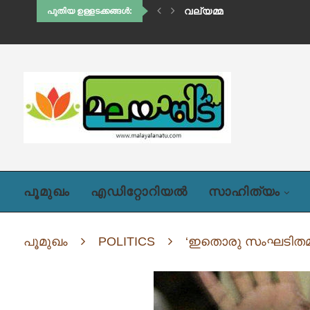
THE LONE WOLF
പുതിയ ഉള്ളടക്കങ്ങൾ:
പൂമുഖം
എഡിറ്റോറിയൽ
സാഹിത്യം
പൂമുഖം
POLITICS
‘ഇതൊരു സംഘടിതമായ