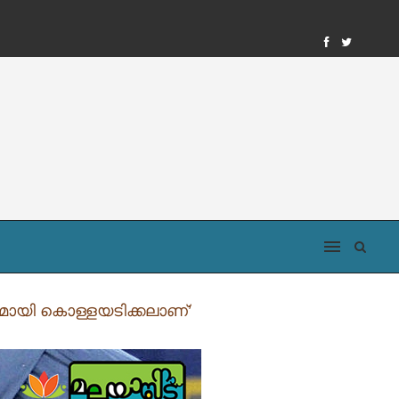
ായി കൊള്ളയടിക്കലാണ്’