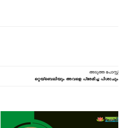
അടുത്ത പോസ്റ്റ്
റ്റെയ്ബെലിയും അവളെ പ്രേമിച്ച പിശാചും