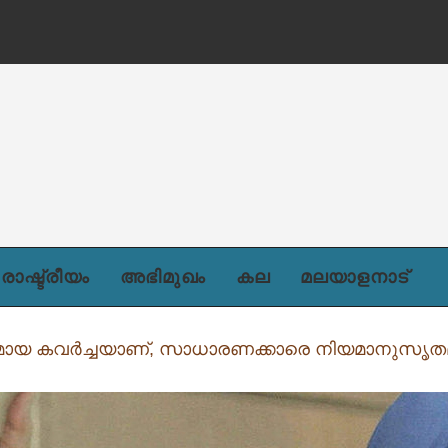
രാഷ്ട്രീയം
അഭിമുഖം
കല
മലയാളനാട്
 കവര്‍ച്ചയാണ്, സാധാരണക്കാരെ നിയമാനുസൃതമ