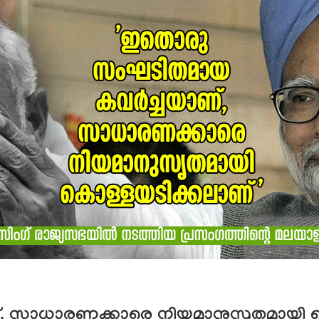
്, സാധാരണക്കാരെ നിയമാനുസൃതമായി ക