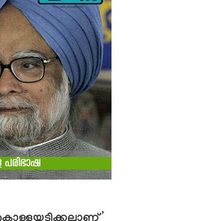
ൊള്ളയടിക്കലാണ്’