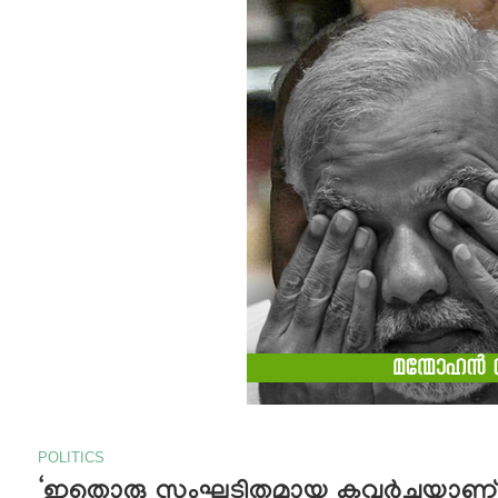
POLITICS
‘ഇതൊരു സംഘടിതമായ കവര്‍ച്ചയാണ