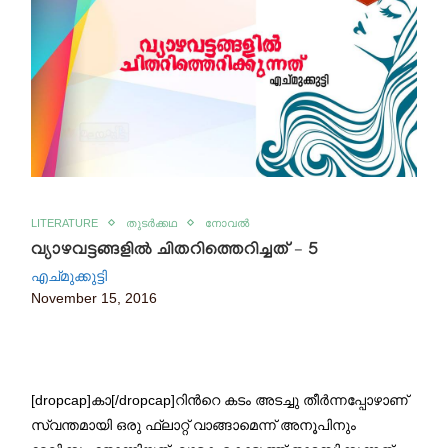
LITERATURE
തുടർക്കഥ
നോവൽ
വ്യാഴവട്ടങ്ങളില്‍ ചിതറിത്തെറിച്ചത് – 5
എച്മുക്കുട്ടി
November 15, 2016
[dropcap]കാ[/dropcap]റിന്‍റെ കടം അടച്ചു തീര്‍ന്നപ്പോഴാണ്
സ്വന്തമായി ഒരു ഫ്ലാറ്റ് വാങ്ങാമെന്ന് അനൂപിനും