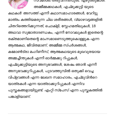
സ്വദേശം തിരുവനന്തപുരം. എഴുത്തുകാരി.
അമ്മീമ്മക്കഥകള്‍, എച്മുക്കുട്ടി യുടെ
കഥകൾ' അസത്ത് എന്നീ കഥാസമാഹാരങ്ങൾ, വേറിട്ടു
മാത്രം കത്തിയമരുന്ന ചില ശരീരങ്ങള്‍, വ്യാഴവട്ടങ്ങളില്‍
ചിതറിത്തെറിക്കുന്നത്, ചൊക്ളി, സ്നേഹമതിലുകൾ, 18
അഥവാ സുജാതാദണ്ഡകം, എന്നീ നോവലുകൾ ഇതെന്റെ
രക്തമാണിതെന്റെ മാംസമാണെടുത്തുകൊള്ളുക എന്ന
ആത്മകഥ, ജീവിതമാണ്, അമ്മീമ്മ സ്പർശങ്ങൾ,
കമോൺട്രാ മംഗിണീസ്, ആത്മകഥയുടെ മുഖവുരയായ
അമ്മച്ചീന്തുകൾ എന്നീ ഓർമ്മക്കു റിപ്പുകൾ,
എച്മുക്കുട്ടിയുടെ അനുഭവങ്ങൾ, ശേഷം ഞാൻ എന്നീ
അനുഭവക്കുറിപ്പുകൾ, പുടവത്തുമ്പിൽ ഒതുക്കി വെച്ച
വിപ്ളവങ്ങൾ എന്ന ലേഖന സമാഹാരം, എച്മുവിൻറെ
യാത്രകൾ എന്ന യാത്രാക്കുറിപ്പുകൾ എന്നിവ
പുസ്തകങ്ങളായിട്ടുണ്ട്. എംറ്റി സ്പേസ് എന്ന പുസ്തകത്തിൽ
പങ്കാളിയാണ്.