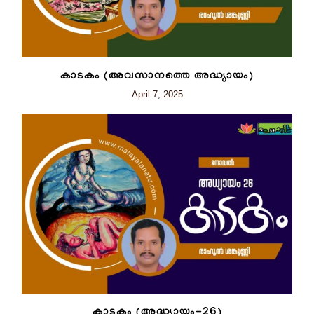
കാടകം (അവസാനത്തെ അദ്ധ്യായം)
April 7, 2025
കാടകം (അദ്ധ്യായം-26)