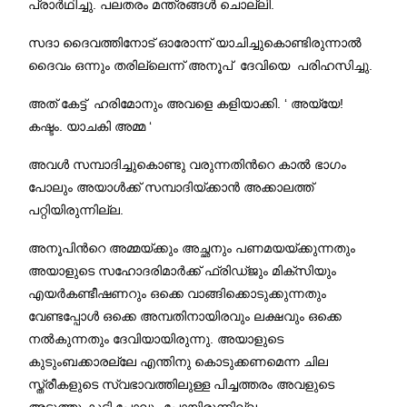
പ്രാര്‍ഥിച്ചു
.
പലതരം മന്ത്രങ്ങള്‍ ചൊല്ലി
.
സദാ ദൈവത്തിനോട് ഓരോന്ന് യാചിച്ചുകൊണ്ടിരുന്നാല്‍
ദൈവം ഒന്നും തരില്ലെന്ന് അനൂപ് ദേവിയെ പരിഹസിച്ചു
.
അത് കേട്ട് ഹരിമോനും അവളെ കളിയാക്കി
. ‘
അയ്യേ
!
കഷ്ടം
.
യാചകി അമ്മ
‘
അവള്‍ സമ്പാദിച്ചുകൊണ്ടു വരുന്നതിന്‍റെ കാല്‍ ഭാഗം
പോലും അയാള്‍ക്ക് സമ്പാദിയ്ക്കാന്‍ അക്കാലത്ത്
പറ്റിയിരുന്നില്ല
.
അനൂപിന്‍റെ അമ്മയ്ക്കും അച്ഛനും പണമയയ്ക്കുന്നതും
അയാളുടെ സഹോദരിമാര്‍ക്ക് ഫ്രിഡ്ജും മിക്സിയും
എയര്‍കണ്ടീഷണറും ഒക്കെ വാങ്ങിക്കൊടുക്കുന്നതും
വേണ്ടപ്പോള്‍ ഒക്കെ അമ്പതിനായിരവും ലക്ഷവും ഒക്കെ
നല്‍കുന്നതും ദേവിയായിരുന്നു
.
അയാളുടെ
കുടുംബക്കാരല്ലേ എന്തിനു കൊടുക്കണമെന്ന ചില
സ്ത്രീകളുടെ സ്വഭാവത്തിലുള്ള പിച്ചത്തരം അവളുടെ
അടുത്തു കൂടി പോലും പോയിരുന്നില്ല
.