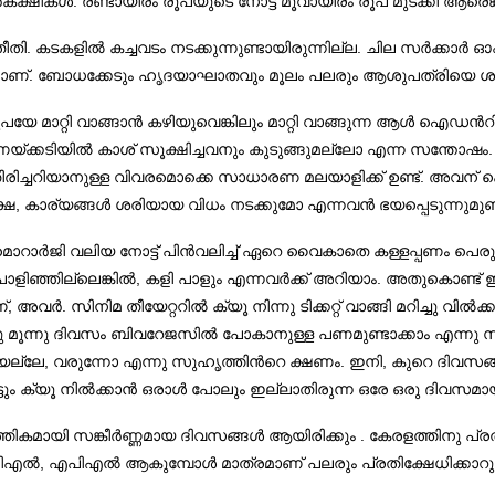
കക്ഷികള്‍. രണ്ടായിരം രൂപയുടെ നോട്ട് മൂവായിരം രൂപ മുടക്കി ആരെങ
ീതി. കടകളില്‍ കച്ചവടം നടക്കുന്നുണ്ടായിരുന്നില്ല. ചില സര്‍ക്കാര്
ു എന്നാണ്. ബോധക്കേടും ഹൃദയാഘാതവും മൂലം പലരും ആശുപത്രിയെ 
്റി വാങ്ങാന്‍ കഴിയുവെങ്കിലും മാറ്റി വാങ്ങുന്ന ആള്‍ ഐഡന്‍റിറ്റി വ
യ്ക്കടിയില്‍ കാശ് സൂക്ഷിച്ചവനും കുടുങ്ങുമല്ലോ എന്ന സന്തോഷ
ു തിരിച്ചറിയാനുള്ള വിവരമൊക്കെ സാധാരണ മലയാളിക്ക് ഉണ്ട്. അവന് 
 കാര്യങ്ങള്‍ ശരിയായ വിധം നടക്കുമോ എന്നവന്‍ ഭയപ്പെടുന്നുമുണ്ട
് മൊറാര്‍ജി വലിയ നോട്ട് പിന്‍വലിച്ച് ഏറെ വൈകാതെ കള്ളപ്പണം
ിഞ്ഞില്ലെങ്കില്‍, കളി പാളും എന്നവര്‍ക്ക് അറിയാം. അതുകൊണ്ട്
‍. സിനിമ തീയേറ്ററില്‍ ക്യൂ നിന്നു ടിക്കറ്റ് വാങ്ങി മറിച്ചു വില്‍
രണ്ടു മൂന്നു ദിവസം ബിവറേജസില്‍ പോകാനുള്ള പണമുണ്ടാക്കാം എന്നു 
കയല്ലേ, വരുന്നോ എന്നു സുഹൃത്തിന്‍റെ ക്ഷണം. ഇനി, കുറെ ദിവസങ്ങള
്ടും ക്യൂ നില്‍ക്കാന്‍ ഒരാള്‍ പോലും ഇല്ലാതിരുന്ന ഒരേ ഒരു ദിവസമായി
തികമായി സങ്കീര്‍ണ്ണമായ ദിവസങ്ങള്‍ ആയിരിക്കും . കേരളത്തിനു പ്രത
ിഎല്‍, എപിഎല്‍ ആകുമ്പോള്‍ മാത്രമാണ് പലരും പ്രതിക്ഷേധിക്കാറു