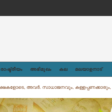
രാഷ്ട്രീയം
അഭിമുഖം
കല
മലയാളനാട്
ക്ഷകളോടെ, അവര്‍. സാധാജനവും, കള്ളപ്പണക്കാരും, എതി