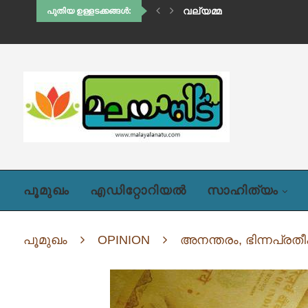
THE LONE WOLF
പുതിയ ഉള്ളടക്കങ്ങൾ:
പൂമുഖം
എഡിറ്റോറിയൽ
സാഹിത്യം
പൂമുഖം
OPINION
അനന്തരം, ഭിന്നപ്രതീ