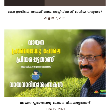
കേരളത്തിലെ ലൈഫ് ടൈം അച്ചീവ്‌മെന്റ് ദേശീയ നഷ്ടമോ?
August 7, 2021
വായന പ്രാണവായു പോലെ വിലപ്പെട്ടതാണ്
June 19, 2021