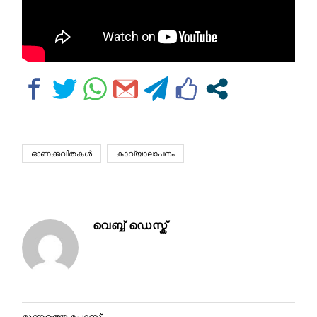
ഓണക്കവിതകൾ
കാവ്യാലാപനം
വെബ്ബ് ഡെസ്ക്