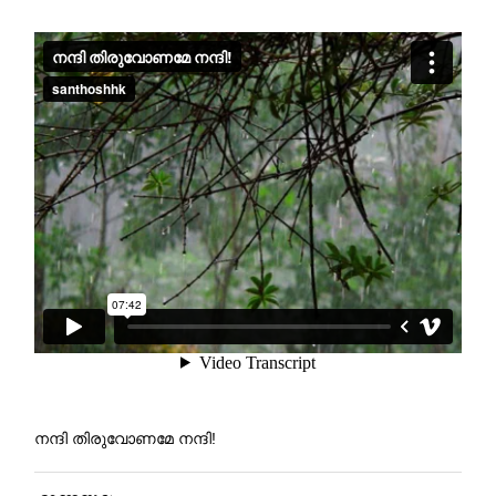
നന്ദി തിരുവോണമേ നന്ദി!