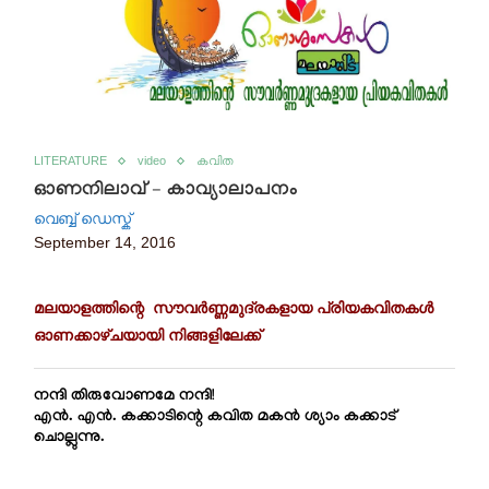
LITERATURE
video
കവിത
ഓണനിലാവ് – കാവ്യാലാപനം
വെബ്ബ് ഡെസ്ക്
September 14, 2016
മലയാളത്തിന്റെ സൗവർണ്ണമുദ്രകളായ പ്രിയകവിതകൾ
ഓണക്കാഴ്ചയായി നിങ്ങളിലേക്ക്
നന്ദി തിരുവോണമേ നന്ദി!
എൻ. എൻ. കക്കാടിന്റെ കവിത മകൻ ശ്യാം കക്കാട്
ചൊല്ലുന്നു.