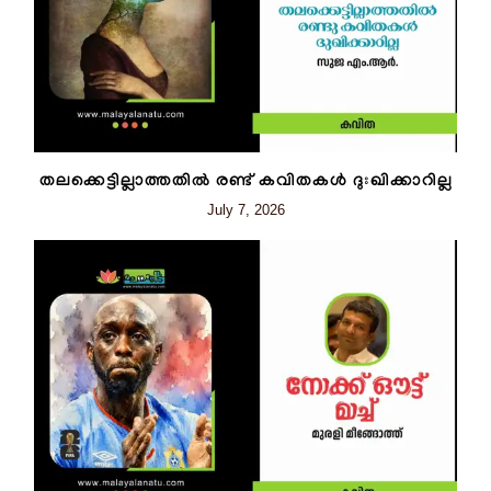
തലക്കെട്ടില്ലാത്തതിൽ രണ്ട് കവിതകൾ ദുഃഖിക്കാറില്ല
July 7, 2026