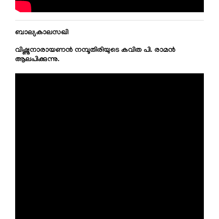
ബാല്യകാലസഖി
വിഷ്ണുനാരായണൻ നമ്പൂതിരിയുടെ കവിത പി. രാമൻ
ആലപിക്കുന്നു.