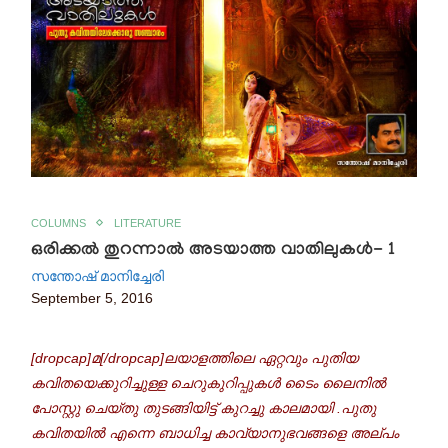
COLUMNS
LITERATURE
ഒരിക്കൽ തുറന്നാൽ അടയാത്ത വാതിലുകൾ- 1
സന്തോഷ് മാനിച്ചേരി
September 5, 2016
[dropcap]മ[/dropcap]ലയാളത്തിലെ ഏറ്റവും പുതിയ
കവിതയെക്കുറിച്ചുള്ള ചെറുകുറിപ്പുകൾ ടൈം ലൈനിൽ
പോസ്റ്റു ചെയ്തു തുടങ്ങിയിട്ട് കുറച്ചു കാലമായി .പുതു
കവിതയിൽ എന്നെ ബാധിച്ച കാവ്യാനുഭവങ്ങളെ അല്പം