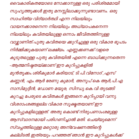
വൈകാരികതയോടെ നോക്കാനുള്ള ഒരു പരിശ്രമമായി
സുഹൃത്തുക്കൾ ഇതു മനസ്സിലാക്കുന്നുണ്ടാവണം. ഒരു
സാഹിത്യ വിദ്യാർത്ഥി എന്ന നിലയിലും
വായനക്കാരനെന്ന നിലയിലും അധ്യാപകനെന്ന
നിലയിലും കവിതയിലുള്ള ഒന്നാം ജീവിതത്തിനുള്ള
വാഴ്ത്താണിത്.പുതു കവിതയെ ക്കുറിച്ചുള്ള ഒരു വികാര ഭൂപടം
നിർമ്മിക്കുകയാണ് ലക്ഷ്യം. എണ്ണക്കണക്ക് വളരെ
കൂടുതലുള്ള പ
ുതു കവിതയിൽ എന്നെ ബാധിക്കുന്നതെന്ന
-ആത്മനിഷ്ഠതയ്ക്കാണ് ഈ കുറിപ്പുകളിൽ
മുൻതൂക്കം.ശ്രീകുമാർ കരിയാട്, ടി.പി.വിനോദ് ,എസ്
കണ്ണൻ, എം.ആർ രേണു കുമാർ, അനൂപ്‌ കെ ആർ,പി.എ
നാസിമുദ്ദീൻ, ഡോണ മയൂര, സിന്ധു.കെ.വി തുടങ്ങി
കുറച്ചു പേരുടെ കവിതകൾ ഇങ്ങനെ കുറിപ്പായി വന്നു.
വിശദാംശങ്ങളല്ല വികാര സൂക്ഷ്മതയാണ് ഈ
കുറിപ്പുകളിലുള്ളത്. അതു കൊണ്ട് നിരൂപണാംശമുള്ള
ആസ്വാദനമായി പരിഗണിച്ചാൽ മതി. ചെയ്യുമെന്ന്
സ്വപ്നത്തിലുള്ള മറ്റൊരു അന്വേഷണത്തിന്റെ
കല്ലിടൽ.ഇത്രയും പറഞ്ഞത് ഞാൻ ഈ കുറിപ്പുകൾക്ക്