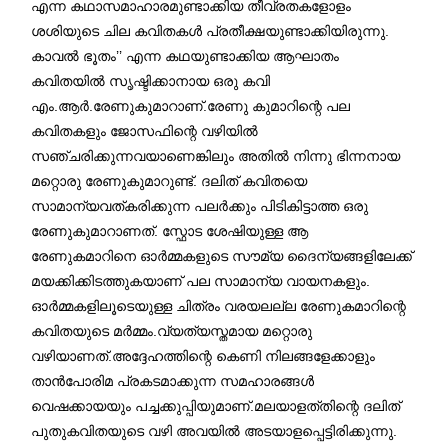
എന്ന കഥാസമാഹാരമുണ്ടാക്കിയ തീവ്രതകളോളം
ശശിയുടെ ചില കവിതകൾ പ്രതീക്ഷയുണ്ടാക്കിയിരുന്നു
.
കാവൽ ഭൂതം’’ എന്ന കഥയുണ്ടാക്കിയ ആഘാതം
കവിതയിൽ സൃഷ്ടിക്കാനായ ഒരു കവി
എം.ആർ.രേണുകുമാറാണ്.രേണു കുമാറിന്റെ പല
കവിതകളും ജോസഫിന്റെ വഴിയിൽ
സഞ്ചരിക്കുന്നവയാണെങ്കിലും അതിൽ നിന്നു ഭിന്നനായ
മറ്റൊരു രേണുകുമാറുണ്ട്. ദലിത് കവിതയെ
സാമാന്യവത്കരിക്കുന്ന പലർക്കും പിടികിട്ടാത്ത ഒരു
രേണുകുമാറാണത്. സ്ഫോട ശേഷിയുള്ള ആ
രേണുകമാറിനെ ഓർമ്മകളുടെ സൗമ്യ ദൈന്യങ്ങളിലേക്ക്
മയക്കിക്കിടത്തുകയാണ് പല സാമാന്യ വായനകളും.
ഓർമ്മകളിലൂടെയുള്ള ചിത്രം വരയലല്ല രേണുകമാറിന്റെ
കവിതയുടെ മർമ്മം.വ്യത്യസ്തമായ മറ്റൊരു
വഴിയാണത്.അദ്ദേഹത്തിന്റെ കെണി നിലങ്ങളേക്കാളും
താൻപോരിമ പ്രകടമാക്കുന്ന സമഹാരങ്ങൾ
വെഷക്കായയും പച്ചക്കുപ്പിയുമാണ്.മലയാളത്
തിന്റെ ദലിത്
പുതുകവിതയുടെ വഴി അവയിൽ അടയാളപ്പെട്ടിരിക്കുന്നു.