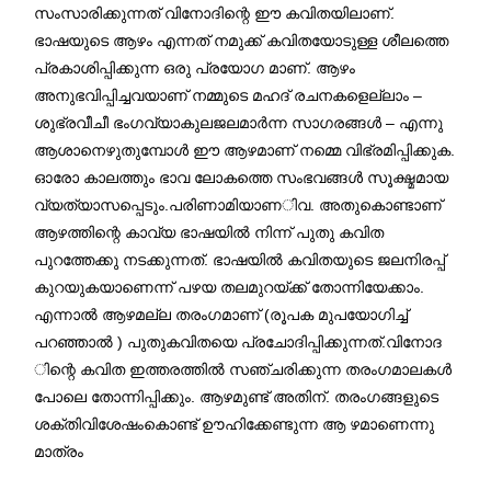
സംസാരിക്കുന്നത് വിനോദിന്റെ ഈ കവിതയിലാണ്.
ഭാഷയുടെ ആഴം എന്നത് നമുക്ക് കവിതയോടുള്ള ശീലത്തെ
പ്രകാശിപ്പിക്കുന്ന ഒരു പ്രയോഗ മാണ്. ആഴം
അനുഭവിപ്പിച്ചവയാണ് നമ്മുടെ മഹദ് രചനകളെല്ലാം –
ശുഭ്രവീചീ ഭംഗവ്യാകുലജലമാർന്ന സാഗരങ്ങൾ – എന്നു
ആശാനെഴുതുമ്പോൾ ഈ ആഴമാണ് നമ്മെ വിഭ്രമിപ്പിക്കുക.
ഓരോ കാലത്തും ഭാവ ലോകത്തെ സംഭവങ്ങൾ സൂക്ഷ്മമായ
വ്യത്യാസപ്പെടും.പരിണാമിയാണ
ിവ. അതുകൊണ്ടാണ്
ആഴത്തിന്റെ കാവ്യ ഭാഷയിൽ നിന്ന്‌ പുതു കവിത
പുറത്തേക്കു നടക്കുന്നത്. ഭാഷയിൽ കവിതയുടെ ജലനിരപ്പ്
കുറയുകയാണെന്ന് പഴയ തലമുറയ്ക്ക് തോന്നിയേക്കാം.
എന്നാൽ ആഴമല്ല തരംഗമാണ് (രൂപക മുപയോഗിച്ച്
പറഞ്ഞാൽ ) പുതുകവിതയെ പ്രചോദിപ്പിക്കുന്നത്.വിനോദ
ിന്റെ കവിത ഇത്തരത്തിൽ സഞ്ചരിക്കുന്ന തരംഗമാലകൾ
പോലെ തോന്നിപ്പിക്കും. ആഴമുണ്ട് അതിന്. തരംഗങ്ങളുടെ
ശക്തിവിശേഷംകൊണ്ട് ഊഹിക്കേണ്ടുന്ന ആ ഴമാണെന്നു
മാത്രം