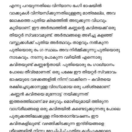
എന്നു പറയുന്നതിലെ വിന്യാസ ഭംഗി ഭാഷയിൽ
വാക്കുകൾ വിന്യസിക്കുന്നതിലുള്ളതു മാത്രമല്ല, അവ
ലോകത്തെ പുതിയ ക്രമത്തിൽ അടുക്കുന്ന വിധവും
കൂടിയാണ്. ഈ അർത്ഥത്തിൽ കണ്ണന്റെ കവിതയക്ക് ഒരു
തിയറ്റർ സ്വഭാവമുണ്ട്. അർത്ഥങ്ങളെ അഴിച്ചു കളഞ്ഞ്
വസ്തുക്കൾക്ക് പുതിയ അർത്ഥവും താളവും നൽകുന്ന
പുതിയൊരു രം ഗ സ്ഥലം അവ നിർമ്മിക്കുന്നു;പുതിയൊരു
നാടകവും. നടന്നു പോകുന്ന വഴിയിൽ എന്നൊരു
കവിതയുണ്ട് കണ്ണന്റേതായി. പുതിയൊരു രം ഗാഖ്യാനം
പോലെ തീവ്രമാണത്. ഒരു പക്ഷേ ഈ തിയറ്റർ സ്വഭാവം
ഭാഷയുടെ വഴക്കങ്ങളിൽ നിന്ന് വാക്കിനെ – കവിതയെ
രക്ഷിച്ചെടുക്കാനുള്ള വിദഗ്ധമായ ഒരു പരിശ്രമമാണ്
.കണ്ണൻ കവിതയെ മുന്നോട്ട’ നയിക്കുന്നത്
ഇത്തരത്തിലാണ്.മഴ മഴുവും മൊഴിയുമായി ത്തിരുന്ന
വാഗ്ശീലങ്ങളെ ഒരു കവിതയിൽ കണ്ടെടുക്കുന്നതു പോലെ
പുതുക്കത്തിലേക്കുള്ള നിരന്തരാന്വേഷണം ഈ
കവിതകളിലുണ്ട്. വഴങ്ങിക്കിടക്കുന്ന ഇന്ദ്രിയങ്ങളെ
ശീലങ്ങളിൽ നിന്നു മോചിപ്പിച്ച് പുതിയ കൂർപ്പുകളോടെ