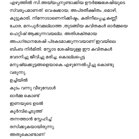
എഴുത്തിൽ സി.അയ്യപ്പനുണ്ടാക്കിയ ഊർജ്ജശേഷിയുടെ
സ്വരൂപമാണത്. വെഷക്കായ, അപ്രതീക്ഷിതം ,മൊഴി,
കൂട്ടുകാരി, നിന്നോടാണെനിക്കിഷ്ടം, കരിനീലപ്പച്ച,കണ്ണീ
ചോര, മനപൂർവമല്ലാത്ത ,തുടങ്ങിയ കവിതകൾ ഓർമ്മയെ
ഫെറ്റിഷ് ആക്കുന്നവയല്ല. അതിശക്തമായ
അപഗ്രഥനശേഷി പ്രകടമാക്കുന്നവയാണ് ഇവയിലെ
ബിംബ നിർമിതി. സ്ഫോട ശേഷിയുള്ള ഈ കവിതകൾ
വേദനിച്ചു ജീവിച്ചു മരിച്ച, കൊല്ലപ്പെട്ട
മനുഷ്യക്കൂട്ടങ്ങളെയാകെ എഴുന്നേൽപ്പിച്ചു കൊണ്ടു
വരുന്നു.
ഉച്ചിയിൽ
കുടം വന്നു വീഴുമ്പോൾ
ഓർമ്മ കൊണ്ട്
ഇണയുടെ ഉടൽ
കൂർമ്പിച്ചെടുത്ത്
തന്നത്താൻ സ്നേഹിച്ച്
രസിക്കുകയായിരുന്നു.
അതുകൊണ്ടാണ്