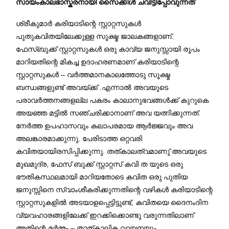
സായംകാലഭാസ്കരനായി സൈക്കിൾ ചവിട്ടിപ്പോവുന്നത്
ശ്രീകുമാർ കരിയാടിന്റെ സ്റ്റാറ്റസുകൾ
പുതുകവിതയിലേക്കുള്ള സൂക്ഷ്മ ജാലകങ്ങളാണ്.
ഫേസ്ബുക്ക് സ്റ്റാറ്റസുകൾ ഒരു കാവ്യ ജനുസ്സായി രൂപം
മാറിയതിന്റെ മികച്ച ഉദാഹരണമാണ് കരിയാടിന്റെ
സ്റ്റാറ്റസുകൾ – വർത്തമാനകാലത്തോടു സൂക്ഷ്മ
ബന്ധങ്ങളുണ്ട് അവയ്ക്ക് .എന്നാൽ അവയുടെ
പരാവർത്തനങ്ങളല്ല പകരം കാലാനുഭവങ്ങൾക്ക
് കുറുകെ
അയഞ്ഞ മട്ടിൽ സഞ്ചരിക്കാനാണ് അവ യത്നിക്കുന്നത്.
നേർത്ത ഉപഹാസവും കലാപരമായ ആർജ്ജവും അവ
അലങ്കാരമാക്കുന്നു. പേരിടാത്ത ഒറ്റവരി
കവിതയായിരസിപ്പിക്കുന്നു. തത്കാലത്വമാണു് അവയുടെ
മുഖമുദ്ര, ഫേസ് ബുക്ക് സ്റ്റാറ്റസ് കവി ത യുടെ ഒരു
ഭൗതികസ്ഥലമായി മാറിയതോടെ കവിത ഒരു പുതിയ
ജനുസ്സിനെ സ്വാംശീകരിക്കുന്നതിന്റെ വഴികൾ കരിയാടിന്റെ
സ്റ്റാറ്റസുകളിൽ അടയാളപ്പെട്ടിട്ടുണ്ട്, കവിതയെ ദൈനംദിന
വ്യവഹാരങ്ങളിലേക്ക് ഇറക്കിക്കൊണ്ടു വരുന്നതിലാണ്
അതിന്റെ മർമ്മം – താത്കാലിക വായനയും