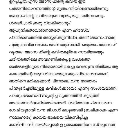
ഉറപ്പിച്ചത്.എസ്.ജോസഫിന്റെ കവിത ഈ
ധർമ്മനിർവഹണത്തിന്റെ മുൻപന്തിയിലുണ്ടായിരുന്നു.
ജോസഫിന്റെ കവിതയുടെ വളർച്ചയും പരിണാമവും
ശ്രദ്ധിച്ചാൽ ഇതു വ്യക്തമാവും’
ആധുനികതാവാദാനന്തരത എന്ന ഹ്രസ്വ
പ്രതിഭാസത്തിൽ അസ്തമിക്കുന്നില്ല, അത്.ജോസഫ് ഒരു
പുതു കാവ്യ വഴക്കം തന്നെയുണ്ടാക്കി. ഒരുതരം ജോസഫ്
വൃത്തം. ജോസഫിന്റെ കവിതകളിലെ സൗമ്യതയും
ചരിത്രത്തിലെ അവഗണിക്കപ്പെട്ട വംശത്തെ
ഓർമ്മകളിലൂടെ നിർമമമായി വരച്ചു വെക്കുന്ന രീതിയും ആ
കാലത്തിന്റെ ആവശ്യകതയുടേയും പ്രകാശനമാണ്.
അതിനെ മറികടക്കാൻ പിന്നാലെ വന്ന അത്തരം
പിന്തുടർച്ചയിലുള്ള കവികൾക്കായോ എന്നു സംശയമാണ്.
പലരും ജോസഫ് സൃഷ്ടിച്ച വൃത്തത്തിൽ കുടുങ്ങി
അകാലവാർദ്ധക്യത്തിലെത്തി. ശക്തമായ പ്രസാരണ
ശേഷിയുമായി വന്ന ജി.ശശി മധുരവേലി (ബലിക്കാക്ക എന്ന
സമാഹാരം) കാവ്യ ഭാഷയെ വികസിപ്പിച്ചു
കണ്ടില്ല.സി.അയ്യപ്പന്റെ ഉച്ചമയക്കത്തിലെ സ്വപ്നങ്ങൾ