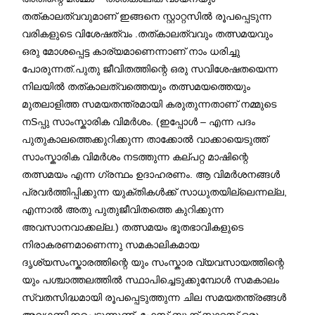
തത്കാലത്വവുമാണ് ഇങ്ങനെ സ്റ്റാറ്റസിൽ രൂപപ്പെടുന്ന
വരികളുടെ വിശേഷത്വം .തത്കാലത്വവും തത്സമയവും
ഒരു മോശപ്പെട്ട കാര്യമാണെന്നാണ് നാം ധരിച്ചു
പോരുന്നത്.പുതു ജീവിതത്തിന്റെ ഒരു സവിശേഷതയെന്ന
നിലയിൽ തത്കാലത്വത്തെയും തത്സമയത്തെയും
മുതലാളിത്ത സമയതന്ത്രമായി കരുതുന്നതാണ് നമ്മുടെ
നSപ്പു സാംസ്കാരിക വിമർശം. (ഇപ്പോൾ – എന്ന പദം
പുതുകാലത്തെക്കുറിക്കുന്ന താക്കോൽ വാക്കായെടുത്ത്
സാംസ്കാരിക വിമർശം നടത്തുന്ന കല്പറ്റ മാഷിന്റെ
തത്സമയം എന്ന ഗ്രന്ഥം ഉദാഹരണം. ആ വിമർശനങ്ങൾ
പ്രവർത്തിപ്പിക്കുന്ന യുക്തികൾക്ക് സാധുതയില്ലെന്നല്ല,
എന്നാൽ അതു പുതുജീവിതത്തെ കുറിക്കുന്ന
അവസാനവാക്കല്ല.) തത്സമയം ഭൂതഭാവികളുടെ
നിരാകരണമാണെന്നു സമകാലികമായ
ദൃശ്യസംസ്കാരത്തിന്റെ യും സംസ്കാര വ്യവസായത്തിന്റെ
യും പശ്ചാത്തലത്തിൽ സ്ഥാപിച്ചെടുക്കുമ്പോൾ സമകാലം
സ്വതസിദ്ധമായി രൂപപ്പെടുത്തുന്ന ചില സമയതന്ത്രങ്ങൾ
അവഗണിക്കപ്പെടുന്നുണ്ട്. ഫേസ് ബുക്ക് സ്റ്റാറ്റസ് ഒരു