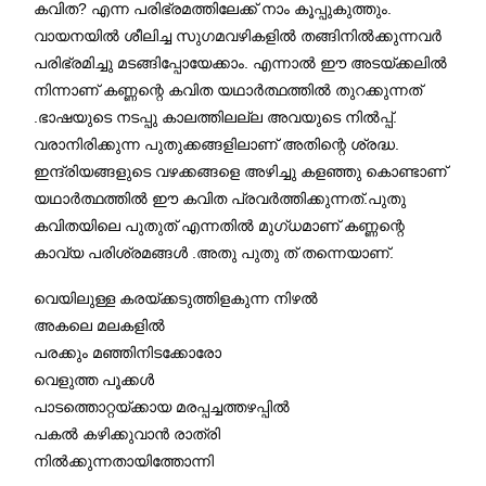
കവിത? എന്ന പരിഭ്രമത്തിലേക്ക് നാം കൂപ്പുകുത്തും.
വായനയിൽ ശീലിച്ച സുഗമവഴികളിൽ തങ്ങിനിൽക്കുന
്നവർ
പരിഭ്രമിച്ചു മടങ്ങിപ്പോയേക്കാം. എന്നാൽ ഈ അടയ്ക്കലിൽ
നിന്നാണ് കണ്ണന്റെ കവിത യഥാർത്ഥത്തിൽ തുറക്കുന്നത്
.ഭാഷയുടെ നടപ്പു കാലത്തിലല്ല അവയുടെ നിൽപ്പ്.
വരാനിരിക്കുന്ന പുതുക്കങ്ങളിലാണ് അതിന്റെ ശ്രദ്ധ.
ഇന്ദ്രിയങ്ങളുടെ വഴക്കങ്ങളെ അഴിച്ചു കളഞ്ഞു കൊണ്ടാണ്
യഥാർത്ഥത്തിൽ ഈ കവിത പ്രവർത്തിക്കുന്നത്.പുതു
കവിതയിലെ പുതുത് എന്നതിൽ മുഗ്ധമാണ് കണ്ണന്റെ
കാവ്യ പരിശ്രമങ്ങൾ .അതു പുതു ത് തന്നെയാണ്.
വെയിലുള്ള കരയ്ക്കടുത്തിളകുന്ന നിഴൽ
അകലെ മലകളിൽ
പരക്കും മഞ്ഞിനിടക്കോരോ
വെളുത്ത പൂക്കൾ
പാടത്തൊറ്റയ്ക്കായ മരപ്പച്ചത്തഴപ്പിൽ
പകൽ കഴിക്കുവാൻ രാത്രി
നിൽക്കുന്നതായിത്തോന്നി