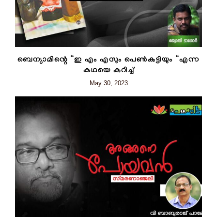
ബെന്യാമിന്റെ “ഇ എം എസും പെൺകുട്ടിയും “എന്ന
കഥയെ കുറിച്ച്‌
May 30, 2023