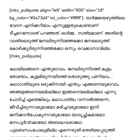
[mks_pullquote align=”left” width=”800″ size=”18″
bg_color=”#0a73d4″ txt_color=”#ffffff”]- ഓര്‍മ്മയെഴുത്തിലെ
വേദന എനിക്കറിയാം എന്നുള്ളതുകൊണ്ടാണ്
ടീച്ചറെന്നോടത് പറഞ്ഞത്. ഓര്‍മ്മ , സത്യമാണ്. അതിന്റെ
വാതിലെടുത്ത് ജനലിരുന്നിടത്തേക്കോ ജനലെടുത്ത്
കോഴിക്കൂടിരുന്നിടത്തേക്കോ ഒന്നും വെക്കാനാവില്ല.
[/mks_pullquote]
കഥയിലങ്ങനെ എന്തുമാവാം. ജനലിരുന്നിടത്ത് കുളം
തോണ്ടാം, കുളമിരുന്നയിടത്ത് തൊഴുത്തു പണിയാം…
കഥാഗതിയുടെ ഒഴുക്കിനായി എന്തും എങ്ങനെയുമാവാം.
ഞങ്ങളങ്ങനെയല്ലല്ലോ ഇങ്ങനെയല്ലല്ലോ എന്നു
ചോദിച്ച് ഏതെങ്കിലും കഥാപാത്രം വന്നാല്‍ത്തന്നെ,
ജീവിച്ചിരുന്നവരുമായോ മരിച്ചവരുമായോ ഇനി
ജനിക്കാന്‍പോകുന്നവരുമായോ യാദൃച്ഛികമായോ
മനഃപൂര്‍വ്വമായോ അബദ്ധവശാലോ
പുലബന്ധംപോലുമില്ല എന്നെഴുതി തെര്യപ്പെടുത്തി