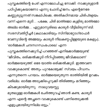
പുസ്തകത്തിന്റെ പേര് എന്നാലോചിച്ചു നോക്കി. നാക്കുരുളാന്‍
പഠിപ്പിക്കുകയാണോ എന്നു ചോദിച്ച് ജനം എന്റെനേരേ
കണ്ണുരുട്ടുന്നത് സങ്കല്പിക്കെ, അതികഠിനമായ ചിരിപ്രളയം
വന്ന് എന്നെ മൂടി… പക്ഷേ, ചിരി മാത്രമോ കുളിരു മാത്രമോ
അല്ല ഓര്‍മ്മ… ഏറ്റുമാനൂരിലെ കാരൂര്‍ വീട്ടിലിരുന്ന് ബി.
സരസ്വതിറ്റീച്ചര്‍ (കഥാകാരിയും സിനിമാറ്റോഗ്രാഫര്‍
വേണുവിന്റെ അമ്മയും കാരൂര്‍ നീലകണ്ഠപ്പിള്ളയുടെ മകളും),
‘ഓര്‍മ്മകള്‍ ചന്ദനഗന്ധംപോലെ’ എന്ന
പുസ്തകത്തിനെക്കുറിച്ച് പറഞ്ഞത് എനിക്കോര്‍മ്മയുണ്ട്:
”ജീവിതം, ഒരിക്കല്‍ക്കൂടി നീറിപ്പിടഞ്ഞു ജീവിക്കലാണ്
ഓര്‍മ്മയെഴുത്ത്. ഒരേ യാത്ര ഒരിക്കല്‍ക്കൂടി. ഇത്തവണ
വാക്കുകൊണ്ട്. അതും പുറകോട്ടേക്ക്. സ്വയം പീഡനം
എന്നുതന്നെ പറയാം. ഓര്‍മ്മയെഴുതുന്ന രാത്രിയില്‍ ഉറക്കം
വരില്ല. ഓര്‍മ്മ അടുക്കിപ്പെറുക്കി തിരിഞ്ഞും മറിഞ്ഞും
കിടക്കുമായിരുന്നു. നാലുവയസ്സു
മുതലുള്ള ഓര്‍മ്മകള്‍ ചേര്‍ത്തുവച്ച് ഞാന്‍ കണ്ട, കാരൂര്‍
എന്ന എന്റെ അച്ഛനെ വാക്കുകൊണ്ട് പണിതെടുക്കല്‍
എളുപ്പമായിരുന്നില്ല ഒട്ടും.”