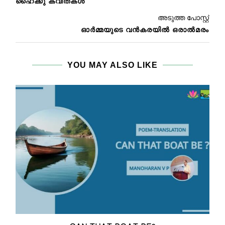
ഹൈക്കു കവിതകൾ
അടുത്ത പോസ്റ്റ്
ഓർമ്മയുടെ വൻകരയിൽ ഒരാൽമരം
YOU MAY ALSO LIKE