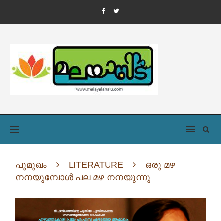
പൂമുഖം
LITERATURE
ഒരു മഴ
നനയുമ്പോൾ പല മഴ നനയുന്നു