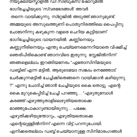
ന്യൂക്ലിയസ്മാളില്‍ ഡി സിബുക്‌സ് ഷോറൂമില്‍
ഭാഗിച്ചേച്ചിയുടെ ‘സ്വരഭേദങ്ങള്‍’ അവര്‍
തന്നെ വായിക്കുന്നു. സ്‌റ്റേജില്‍ അടുത്ത് ഞാനുമുണ്ട്.
അമ്മയുടെ അസുഖത്തുണി പൊതുനിരത്തിലെ പൈപ്പിനു
ചോടേനിന്നു കഴുകുന്ന വളരെ ചെറിയ കുട്ടിയാണ്
ഭാഗിച്ചേച്ചിയുടെ വായനയില്‍. കണ്ണിനെയും
കണ്ണുനീരിനെയും എന്തു ചെയ്യണമെന്നറിയാതെ വിഷമിച്ച്
ഞെരിപിരികൊണ്ട് ഞാനവിടെ ഇരുന്നു. സ്റ്റേജില്‍നിന്ന്
ഞങ്ങളെല്ലാം ഇറങ്ങിയനേരം “ഏതോസിനിമയുടെ
ഡബ്ബിങ് എന്ന മട്ടില്‍, ആരുടെയോ സങ്കടം നെഞ്ഞോട്
ചേര്‍ക്കുന്നമട്ടില്‍ ചേച്ചിക്കിതെങ്ങനെ വായിക്കാന്‍ കഴിയുന്നു
?” എന്നു ചോദിച്ച് ഞാന്‍ ചേച്ചിയുടെ കൈ തൊട്ടു. എന്റെ
കൈ മുറുകെപ്പിടിച്ച് ചേച്ചി പറഞ്ഞു… “എഴുതുമ്പോള്‍
കരഞ്ഞ് എഴുത്തുതാളിലെഴുതിയതൊക്കെ
മാഞ്ഞുപോകാറുണ്ടായിരുന്നു… പക്ഷേ,
എഴുതിക്കഴിയുന്തോറും, എഴുതിയതൊക്കെ
എന്റെയുള്ളില്‍നിന്ന് എന്നെ വിട്ട് പറന്നുപോയി.
എനിക്കതെല്ലാം ഡബ്ബ് ചെയ്യാനുള്ള സിനിമാരംഗങ്ങള്‍