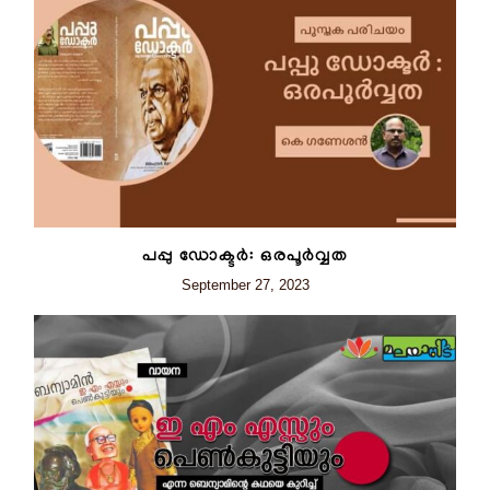
പപ്പു ഡോക്ടർ: ഒരപൂർവ്വത
September 27, 2023