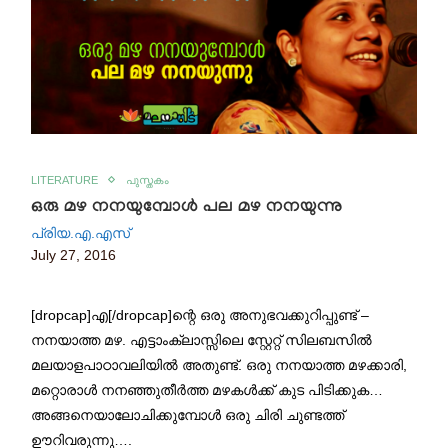
LITERATURE
പുസ്തകം
ഒരു മഴ നനയുമ്പോൾ പല മഴ നനയുന്നു
പ്രിയ.എ.എസ്
July 27, 2016
[dropcap]എ[/dropcap]ന്റെ ഒരു അനുഭവക്കുറിപ്പുണ്ട് –
നനയാത്ത മഴ. എട്ടാംക്ലാസ്സിലെ സ്റ്റേറ്റ് സിലബസില്‍
മലയാളപാഠാവലിയില്‍ അതുണ്ട്. ഒരു നനയാത്ത മഴക്കാരി,
മറ്റൊരാള്‍ നനഞ്ഞുതീര്‍ത്ത മഴകള്‍ക്ക് കുട പിടിക്കുക…
അങ്ങനെയാലോചിക്കുമ്പോള്‍ ഒരു ചിരി ചുണ്ടത്ത്
ഊറിവരുന്നു….