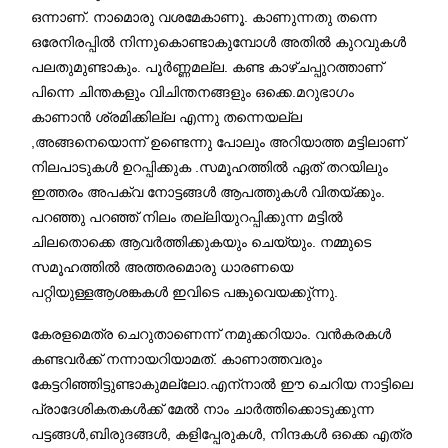
ഒന്നാണ്. നാമൊരു വശമേകാണൂ. കാണുന്നതു തന്നെ
ഒരേനിരപ്പിൽ നിന്നുകൊണ്ടാകുമ്പോൾ അതിൽ കുറവുകൾ
പലതുമുണ്ടാകും. പൂർണ്ണമല്ല. കണ്ട കാഴ്ചപ്പുറത്താണ്
പിന്നെ ചിന്തകളും വിചിന്തനങ്ങളും ഒക്കെ.മറുഭാഗം
കാണാൻ ശ്രമിക്കില്ല എന്നു തന്നെയല്ല
,അങ്ങനെയൊന്ന് ഉണ്ടെന്നു പോലും അറിയാത്ത മട്ടിലാണ്
നിലപാടുകൾ ഉറപ്പിക്കുക .സമൂഹത്തിൽ ഏത് തറയിലും
ഇത്തരം അപക്വ നോട്ടങ്ങൾ ആപത്തുകൾ വിതയ്ക്കും.
പറഞ്ഞു പറഞ്ഞ് നിലം തല്ലിയുറപ്പിക്കുന്ന മട്ടിൽ
ചിലതൊക്കെ ആവർത്തിക്കുകയും ചെയ്യും. നമ്മുടെ
സമൂഹത്തിൽ അത്തരമൊരു ധാരണയെ
പറ്റിയുള്ളആശങ്കകൾ ഇവിടെ പങ്കുവെയക്കു്ന്നു.
കേരളമെത്ര ചെറുതാണെന്ന് നമുക്കറിയാം. വൻകരകൾ
കണ്ടവർക്ക് നന്നായറിയാമത്. കാണാത്തവരും
കേട്ടറിഞ്ഞിട്ടുണ്ടാകുമല്ലോ.എന്
നാൽ ഈ ചെറിയ നാട്ടിലെ
പ്രാദേശികതകൾക്ക് മേൽ നാം ചാർത്തിക്കൊടുക്കുന്ന
പട്ടങ്ങൾ,ബിരുദങ്ങൾ, കളിപ്പേരുകൾ, നിന്ദകൾ ഒക്കെ എത്ര