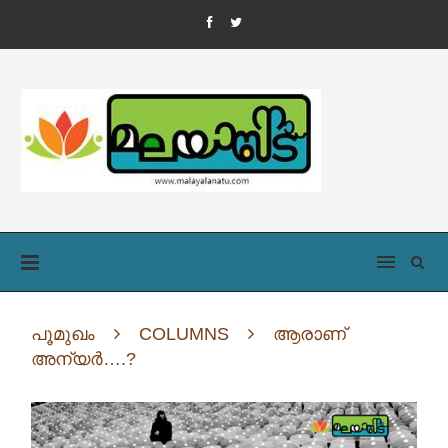
പൂമുഖം
COLUMNS
ആരാണ്
അന്യർ….?