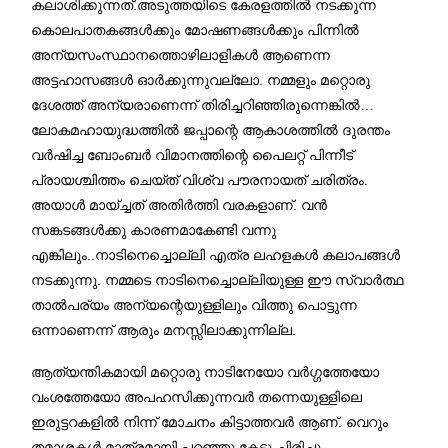
കലാശിക്കുന്നത്.അടുത്തയിടെ കേരളത്തിൽ നടക്കുന്ന
കൊലപാതകങ്ങൾക്കും മോഷണങ്ങൾക്കും പിന്നിൽ
അന്യസംസ്ഥാനത്തൊഴിലാളികൾ ആണെന്ന
അട്ടഹാസങ്ങൾ ഓർക്കുന്നുവല്ലോ. നമ്മളും മറ്റൊരു
ദേശത്ത് അന്യരാണെന്ന് തിരിച്ചറിഞ്ഞിരുന്നെങ്കിൽ…
ലോകമഹായുദ്ധത്തിൽ ജപ്പാന്റെ ആകാശത്തിൽ ദുരന്തം
വർഷിച്ച ബോംബർ വിമാനത്തിന്റെ പൈലറ്റ് പിന്നീട്
പ്രായശ്ചിത്തം ചെയ്ത് വിശ്വ പൗരനായത് ചരിത്രം.
അയാൾ മായ്ച്ചത് അതിർത്തി വരകളാണ്. വൻ
സങ്കടങ്ങൾക്കു കാരണമാകേണ്ടി വന്നു
എങ്കിലും..നാടിനെച്ചൊല്ലി എത്ര ലഹളകൾ കലാപങ്ങൾ
നടക്കുന്നു. നമ്മടെ നാടിനെച്ചൊല്ലിയുള്ള ഈ സ്വാർത്ഥ
താൽപര്യം അന്യന്റെയുള്ളിലും വിത്തു പൊട്ടുന്ന
ഒന്നാണെന്ന് ആരും മനസ്സിലാക്കുന്നില്ല.
ആത്യന്തികമായി മറ്റൊരു നാടിനേയോ വർഗ്ഗത്തേയോ
വംശത്തേയോ അപഹസിക്കുന്നവർ തന്നെയുള്ളിലെ
ഇരുട്ടറകളിൽ നിന്ന് മോചനം കിട്ടാത്തവർ ആണ്. വെറും
തമാശകൾ മാത്രമായി പറഞ്ഞു കേട്ടു ചിരിച്ചു