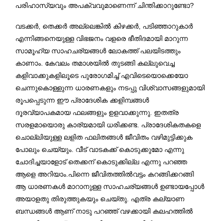
പരിഹാസ്യവും അപക്വവുമാണെന്ന് ചിന്തിക്കാറുണ്ടോ?
വടക്കർ, തെക്കർ അല്ലെങ്കിൽ കിഴക്കർ, പടിഞ്ഞാറുകാർ
എന്നിങ്ങനെയുള്ള വിഭജനം വളരെ ഭീതിദമായി മാറുന്ന
സാമൂഹ്യ സാഹചര്യങ്ങൾ ലോകത്ത് പലയിടത്തും
കാണാം. കേവലം തമാശയിൽ തുടങ്ങി കല്ലുവെച്ച
കളിവാക്കുകളിലൂടെ പുരോഗമിച്ച് എവിടെയൊക്കെയോ
ചെന്നുകൊള്ളുന്ന ധാരണകളും നടപ്പു വിശ്വാസങ്ങളുമായി
രൂപപ്പെടുന്ന ഈ പ്രാദേശിക ക്കളിമ്പങ്ങൾ
ദൂരവ്യാപകമായ ഫലങ്ങളും ഉളവാക്കുന്നു. ഇതത്ര
സരളമായൊരു കാര്യമായി ധരിക്കണ്ട. പ്രാദേശികതകളെ
ചൊല്ലിയുള്ള ലളിത ഫലിതങ്ങൾ ജീവിതം വഴിമുട്ടിക്കുക
പോലും ചെയ്യും. വീട് വാടകക്ക് കൊടുക്കുമോ എന്നു
ചോദിച്ചയാളോട് തെക്കന് കൊടുക്കില്ല എന്നു പറഞ്ഞ
ആളെ അറിയാം.പിന്നെ ജീവിതത്തിൽവട്ടം കറങ്ങിക്കറങ്ങി
ആ ധാരണകൾ മാറാനുള്ള സാഹചര്യങ്ങൾ ഉണ്ടായപ്പോൾ
അയാളതു തിരുത്തുകയും ചെയ്തു. എത്ര കല്യാണ
ബന്ധങ്ങൾ ആണ് നാടു പറഞ്ഞ് വഴക്കായി കലഹത്തിൽ