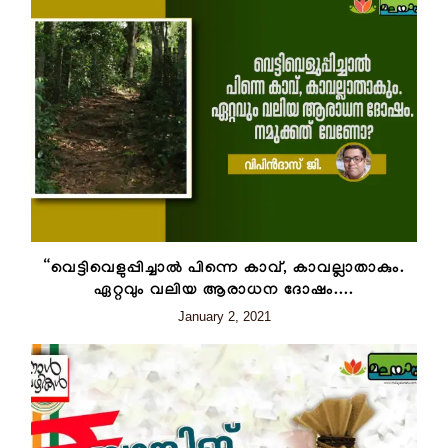
“വെട്ടിവെളുപ്പിച്ചാൽ പിന്നെ കാവ്, കാവല്ലാതാകും.
ഏറ്റവും വലിയ ആരാധന ദോഷം....
January 2, 2021