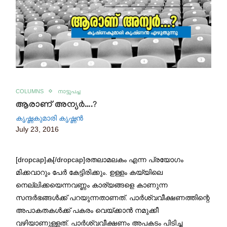
COLUMNS
നാട്ടുപച്ച
ആരാണ് അന്യർ….?
കൃഷ്ണകുമാരി കൃഷ്ണന്‍
July 23, 2016
[dropcap]ക[/dropcap]രതലാമലകം എന്ന പ്രയോഗം
മിക്കവാറും പേർ കേട്ടിരിക്കും. ഉള്ളം കയ്യിലെ
നെല്ലിക്കയെന്നവണ്ണം കാര്യങ്ങളെ കാണുന്ന
സന്ദർഭങ്ങൾക്ക് പറയുന്നതാണത്. പാർശ്വവീക്ഷണത്തിന്റെ
അപാകതകൾക്ക് പകരം വെയ്ക്കാൻ നമുക്കീ
വഴിയാണുള്ളത്. പാർശ്വവീക്ഷണം അപകടം പിടിച്ച