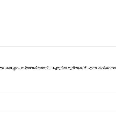
മലപ്പുറം സ്വദേശിയാണ്. 'പച്ചമൂടിയ മുറിവുകൾ' എന്ന കവിതാസമാഹ