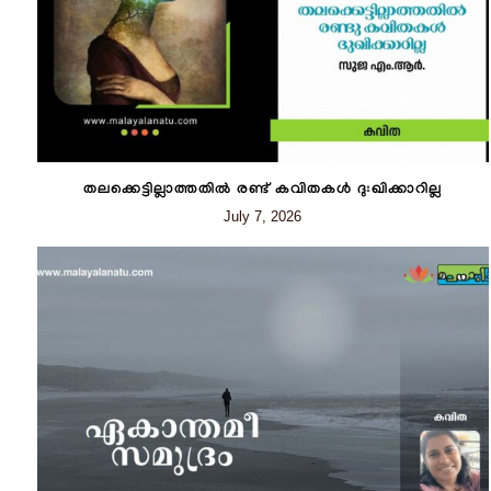
തലക്കെട്ടില്ലാത്തതിൽ രണ്ട് കവിതകൾ ദുഃഖിക്കാറില്ല
July 7, 2026