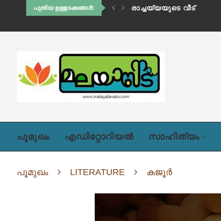
ഹിഡിംബി (അദ്ധ്യായം ഒന്
പുതിയ ഉള്ളടക്കങ്ങൾ:
പൂമുഖം
എഡിറ്റോറിയൽ
സാഹിത്യം
പൂമുഖം
LITERATURE
കജൂർ