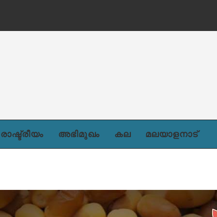
ന്)
രാഷ്ട്രീയം
അഭിമുഖം
കല
മലയാളനാട്