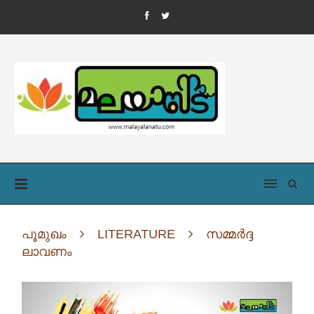
പൂമുഖം
LITERATURE
സമ്മർദ്ദ
ലാവണം