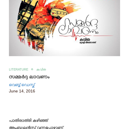
LITERATURE
കവിത
സമ്മർദ്ദ ലാവണം
വെബ്ബ് ഡെസ്ക്
June 14, 2016
പാതിരാത്രി കഴിഞ്ഞ്
ആംബുലൻസ് വന്നപ്പോഴാണ്