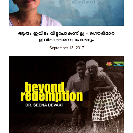
ആരും ഇവിടം വിട്ടുപോകുന്നില്ല – ഗൌരിമാര്‍
ഇവിടെത്തന്നെ പോരാടും
September 13, 2017