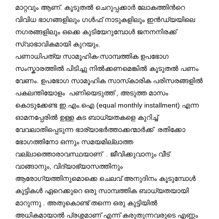
മാറ്റവും ആണ്. കൂടുതൽ ചെറുപ്പക്കാർ ലോകത്തിന്‍റെ
വിവിധ ഭാഗങ്ങളിലും ഗൾഫ് നാടുകളിലും ഇന്‍ഡ്യയിലെ
നഗരങ്ങളിലും ഒക്കെ കുടിയേറുമ്പോൾ ജനനനിരക്ക്
സ്വാഭാവികമായി കുറയും.
പണാധിപത്യ സാമൂഹിക-സാമ്പത്തിക ഉപഭോഗ
സംസ്കാരത്തിൽ പിടിച്ചു നിൽക്കണമെങ്കിൽ കൂടുതൽ പണം
വേണം. ഉപഭോഗ സാമൂഹിക സാസ്‌കാരിക പരിസരങ്ങളിൽ
പകലന്തിയോളം പണിയെടുത്ത് , അടുത്ത മാസം
കൊടുക്കേണ്ട ഇ.എം.ഐ (equal monthly installment) എന്ന
ഓമനപ്പേരിൽ ഉള്ള കട ബാധ്യതകളെ കുറിച്ച്
വേവലാതിപ്പെടുന്ന ഭാര്യാഭര്‍ത്താക്കന്മാര്‍ക്ക് രതിക്കോ
ഭോഗത്തിനോ ഒന്നും സമയമില്ലാത്ത
വല്ലാത്തൊരാവസ്ഥയാണ് . ജീവിക്കുവാനും വീട്
വാങ്ങാനും, വിദ്യാഭ്യാസത്തിനും
ആരോഗ്യത്തിനുമൊക്കെ ചെലവ് അനുദിനം കൂടുമ്പോൾ
കുട്ടികള്‍ ഏറെക്കുറെ ഒരു സാമ്പത്തിക ബാധ്യതയായി
മാറുന്നു . അതുകൊണ്ട് തന്നെ ഒരു കുട്ടിയിൽ
അധികമായാൽ പ്രശ്നമാണ് എന്ന് കരുതുന്നവരുടെ എണ്ണം