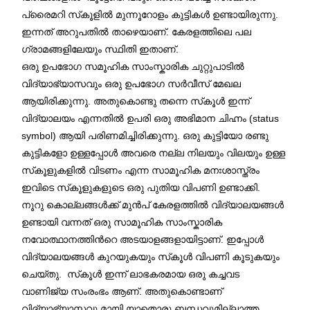
പ്രൈമറി സ്‌കൂളിൽ മുന്നൂറോളം കുട്ടികൾ ഉണ്ടായിരുന്നു.
ഇന്നത് അറുപതിൽ താഴെയാണ്. കേരളത്തിലെ പല
ഗ്രാമങ്ങളിലേയും സ്ഥിതി ഇതാണ്.
ഒരു ഉപഭോഗ സമൂഹിക സാംസ്കാരിക ചുറ്റുപാടിൽ
വിദ്യാഭ്യാസവും ഒരു ഉപഭോഗ സർവീസ് മേഖല
ആയിരിക്കുന്നു. അതുകൊണ്ടു തന്നെ സ്‌കൂൾ ഇന്ന്
വിദ്യാലയം എന്നതിൽ ഉപരി ഒരു അഭിമാന ചിഹ്നം (status
symbol) ആയി പരിണമിച്ചിരിക്കുന്നു. ഒരു കുട്ടിയോ രണ്ടു
കുട്ടികളോ ഉള്ളപ്പോൾ അവരെ നല്ല നിലയും വിലയും ഉള്ള
സ്‌കൂളുകളിൽ വിടണം എന്ന സാമൂഹിക മനഃശാസ്ത്രം
ഇവിടെ സ്‌കൂളുകളുടെ ഒരു പുതിയ വിപണി ഉണ്ടാക്കി.
നൂറു കൊല്ലങ്ങൾക്ക് മുൻപ് കേരളത്തിൽ വിദ്യാലയങ്ങൾ
ഉണ്ടായി വന്നത് ഒരു സാമൂഹിക സാംസ്കാരിക
നവോത്ഥാനത്തിന്‍റെ അടയാളങ്ങളായിട്ടാണ്. ഇപ്പോൾ
വിദ്യാലയങ്ങൾ കുറയുകയും സ്‌കൂൾ വിപണി കൂടുകയും
ചെയ്തു. സ്‌കൂൾ ഇന്ന് ലാഭകരമായ ഒരു കച്ചവട
വാണിജ്യ സംരംഭം ആണ്. അതുകൊണ്ടാണ്
വിദ്യാഭ്യാസവു മായി യാതൊരു ബന്ധവുമില്ലാത്ത