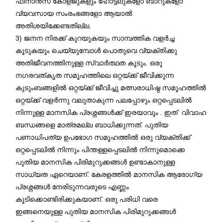
ഫിനാൻസ് കോളജുകളും ഹോട്ടലുകളോ ബാറുകളോ
വ്യവസായ സംരംഭങ്ങളോ ആയാൽ
അതിശയിക്കേണ്ടതില്ല.
3) ജനന നിരക്ക് കുറയുകയും സാമ്പത്തിക വളർച്ച
കൂടുകയും ചെയ്യുമ്പോൾ പൊതുവെ വ്യക്തിക്കു
അതിജീവനത്തിനുള്ള സ്വാർത്ഥത കൂടും. ഒരു
നഗരവത്കൃത സമൂഹത്തിലെ ഒറ്റയ്ക്ക് ജീവിക്കുന്ന
കുടുംബങ്ങളിൽ ഒറ്റയ്ക്ക് ജീവിച്ചു മത്സരാധിഷ്ഠ സമൂഹത്തിൽ
ഒറ്റയ്ക്ക് വളര്‍ന്നു വലുതാകുന്ന പലപ്പോഴും ഒറ്റപ്പെടലിൽ
നിന്നുള്ള മാനസിക പ്രശ്നങ്ങള്‍ക്ക് ഇരയാവും . ഇത് വിവാഹ
ബന്ധങ്ങളെ മാത്രമല്ല ബാധിക്കുന്നത്. പുതിയ
പണാധിപത്യ ഉപഭോഗ സമൂഹത്തിൽ ഒരു വ്യക്തിക്ക്
ഒറ്റപ്പെടലിൽ നിന്നും പിന്തള്ളപ്പെടലിൽ നിന്നുമൊക്കെ
പുതിയ മാനസിക പിരിമുറുക്കങ്ങൾ ഉണ്ടാകാനുള്ള
സാധ്യത ഏറെയാണ്. കേരളത്തിൽ മാനസിക ആരോഗ്യ
പ്രശ്നങ്ങൾ നേരിടുന്നവരുടെ എണ്ണം
കൂടിക്കൊണ്ടിരിക്കുകയാണ്. ഒരു പരിധി വരെ
ഇങ്ങനെയുള്ള പുതിയ മാനസിക പിരിമുറുക്കങ്ങൾ