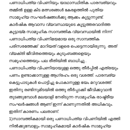
പണാധിപത്യ വിപണിയും യാഥാസ്ഥിതിക പാരമ്പര്യവും
തമ്മിൽ ഉള്ള കിട മത്സരങ്ങൾ കേരളത്തിൽ പുതിയ
സാമൂഹ്യ സംഘര്‍ഷങ്ങൾക്കു ആക്കം കൂട്ടുന്നുണ്ട്.
കാർഷിക ആവാസ വ്യവസ്ഥയുടെ കൂട്ടുത്തരവാദിത്ത
കൂട്ടായ്മ സാമൂഹിക സാമ്പത്തിക വ്യവസ്ഥയിൽ നിന്ന്
പണാധിപത്യ വിപണിമയമായ ഒരു സാമ്പത്തിക
പരിസരത്തേക്ക് മാറിയത് വളരെ പെട്ടെന്നായിരുന്നു. അത്
വ്യക്തി ജീവിതത്തെയും കുടുംബങ്ങളെയും
സമൂഹത്തെയും പല രീതിയിൽ ബാധിച്ചു..
പണാധിപത്യ വിപണിയായുള്ള ഒത്തു തീർപ്പിൽ എത്രയും
പണം ഉണ്ടാക്കാനുള്ള ആഗ്രഹം ഒരു വശത്ത്. പാരമ്പര്യ
കെട്ടുപാടുകൾ പൊട്ടിച്ചു പോകാനുള്ള ഭയം മറുവശത്ത്.
ഇതിനു രണ്ടിനുമിടയിൽ ഒത്തു തീർപ്പാക്കി ജീവിക്കുവാൻ
തുടങ്ങുമ്പോൾ മലയാളി നേരിടുന്ന സാമൂഹിക രാഷ്ട്രീയ
സംഘർഷങ്ങൾ ആണ് ഇന്ന് കാണുന്നതിൽ അധികവും.
ഇതിന് കാരണം പലതാണ്.
1)സാമ്പത്തികമായി ഒരു പണാധിപത്യ വിപണിയിൽ എത്തി
നിൽക്കുമ്പോളും സാമൂഹികമായി കാർഷിക സാമൂഹ്യ