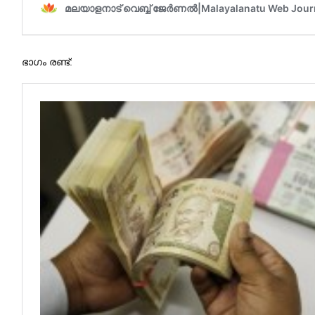
ഭാഗം രണ്ട്: