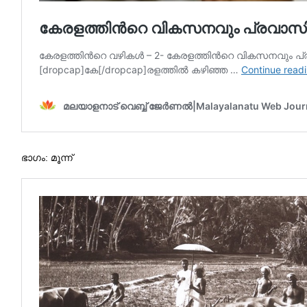
ഭാഗം: മൂന്ന്