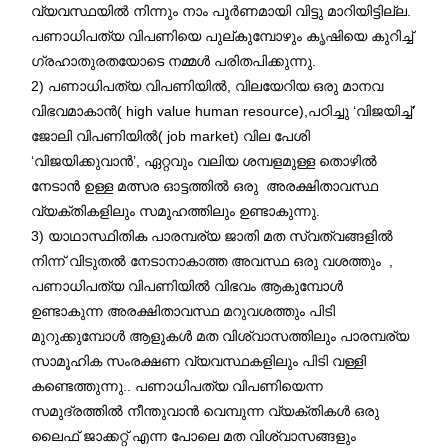
വ്യവസ്ഥയിൽ നിന്നും നാം പൂർണമായി വിട്ടു മാറിയിട്ടില്ല.
പണാധിപത്യ വിപണിയെ പുല്കുമ്പോഴും കൃഷിയെ കുറിച്ച്
ഗ്രഹാതുരതയോടെ നമ്മള്‍ പരിതപിക്കുന്നു.
2) പണാധിപത്യ വിപണിയിൽ, വിലയേറിയ ഒരു മാനവ
വിഭവമാകാൻ( high value human resource),പഠിച്ചു ‘വിജയിച്ച്’
ജോലി വിപണിയിൽ( job market) വില പേശി
‘വിജയിക്കുവാൻ’, ഏറ്റവും വലിയ ശമ്പളമുള്ള തൊഴില്‍
നേടാന്‍ ഉള്ള മത്സര ഓട്ടത്തിൽ ഒരു അരക്ഷിതാവസ്ഥ
വ്യക്തികളിലും സമൂഹത്തിലും ഉണ്ടാകുന്നു.
3) യാഥാസ്ഥിതിക പാരമ്പര്യ ജാതി മത സ്വത്വങ്ങളിൽ
നിന്ന് വിടുതൽ നേടാനാകാത്ത അവസ്ഥ ഒരു വശത്തും ,
പണാധിപത്യ വിപണിയിൽ വിഭവം ആകുമ്പോൾ
ഉണ്ടാകുന്ന അരക്ഷിതാവസ്ഥ മറുവശത്തും പിടി
മുറുക്കുമ്പോള്‍ ആളുകൾ മത വിശ്വാസത്തിലും പാരമ്പര്യ
സാമൂഹിക സംരക്ഷണ വ്യവസ്ഥകളിലും പിടി വള്ളി
കണ്ടെത്തുന്നു.. പണാധിപത്യ വിപണിയെന്ന
സമുദ്രത്തിൽ നീന്തുവാൻ വെമ്പുന്ന വ്യക്തികൾ ഒരു
ലൈഫ് ജാക്കറ്റ് എന്ന പോലെ മത വിശ്വാസങ്ങളും