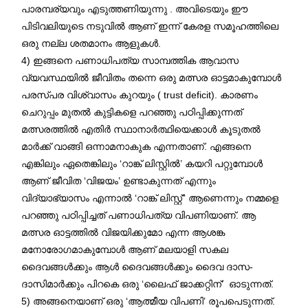
പാരമ്പര്യവും എടുത്തണിയുന്നു . അവിടെയും ഈ
പിടിവലിയുടെ നടുവിൽ ആണ് ഇന്ന് കേരള സമൂഹത്തിലെ
ഒരു നല്ല ശതമാനം ആളുകൾ.
4) ഇങ്ങനെ പണാധിപത്യ സാമ്പത്തിക ആവാസ
വ്യവസ്ഥയിൽ ജീവിതം തന്നെ ഒരു മത്സര ഓട്ടമാകുമ്പോൾ
പരസ്പര വിശ്വാസം കുറയും ( trust deficit). കാരണം
ചെറുപ്പം മുതൽ കുട്ടികളെ പറഞ്ഞു പഠിപ്പിക്കുന്നത്
മത്സരത്തിൽ എതിർ സ്ഥാനാർത്ഥിയെക്കാൾ കൂടുതൽ
മാർക്ക് വാങ്ങി ഒന്നാമനാകുക എന്നതാണ്. എങ്ങനെ
എങ്കിലും ഏതെങ്കിലും ‘റാങ്ക് ലിസ്റ്റിൽ’ കയറി പറ്റുമ്പോൾ
ആണ് ജീവിത ‘വിജയം’ ഉണ്ടാകുന്നത് എന്നും
വിദ്യാഭ്യാസം എന്നാൽ ‘റാങ്ക് ലിസ്റ്റ്” ആണെന്നും നമ്മളെ
പറഞ്ഞു പഠിപ്പിച്ചത് പണാധിപത്യ വിപണിയാണ്. ആ
മത്സര ഓട്ടത്തിൽ വിജയിക്കുമോ എന്ന ആശങ്ക
മനോരോഗമാകുമ്പോൾ ആണ് മലയാളി സകല
ദൈവങ്ങൾക്കും ആൾ ദൈവങ്ങൾക്കും ദൈവ ദാസ-
ദാസിമാർക്കും പിറകെ ഒരു ‘ലൈഫ് ജാക്കറ്റിന്’ ഓടുന്നത്.
5) അങ്ങനെയാണ് ഒരു ‘ആത്മീയ വിപണി’ രൂപപെടുന്നത്.