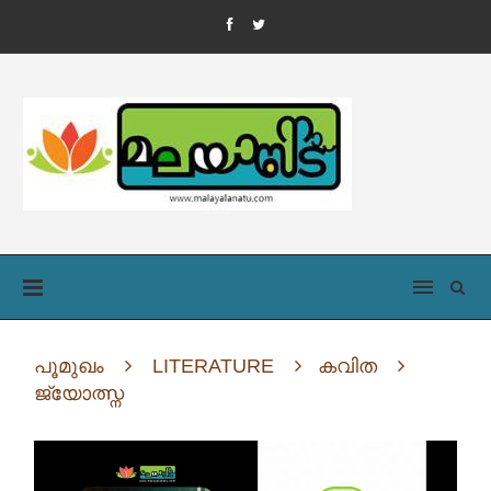
പൂമുഖം
LITERATURE
കവിത
ജ്യോത്സ്ന