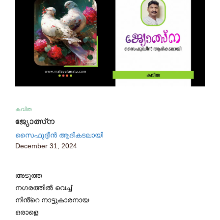
കവിത
ജ്യോത്സ്ന
സൈഫുദ്ദീൻ ആദികടലായി
December 31, 2024
അടുത്ത
നഗരത്തിൽ വെച്ച്
നിൻ്റെ നാട്ടുകാരനായ
ഒരാളെ