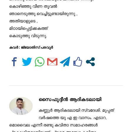
കൊഴിഞ്ഞു വീണ തൂവൽ
ഞാനെടുത്തു വെച്ചിട്ടുണ്ടായിരുന്നു ,
അതിയാളുടെ ,
മിഠായിപ്പെട്ടിക്കകത്ത്
കൊടുത്തു വിടുന്നു.
കവർ : ജ്യോതിസ് പരവൂർ
സൈഫുദ്ദീൻ ആദികടലായി
കണ്ണുർ ആദികടലായി സ്വദേശി. മുപ്പത്
വർഷത്തെ യു എ ഇ വാസം. എടാറ,
മൊവൈല എന്നീ രണ്ടു കവിതാ സമാഹരങ്ങൾ