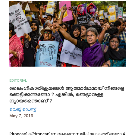
EDITORIAL
ലൈംഗികാതിക്രമങ്ങൾ ആത്മാർഥമായ് നിങ്ങളെ
ഞെട്ടിക്കുന്നുണ്ടോ ? എങ്കിൽ, ഞെട്ടാനുള്ള
ന്യായമെന്താണ് ?
വെബ്ബ് ഡെസ്ക്
May 7, 2016
[dropcap]ക[/dropcap]ണക്കുകളനുസരിച്ച് ലോകത്ത് ഓരോ 4