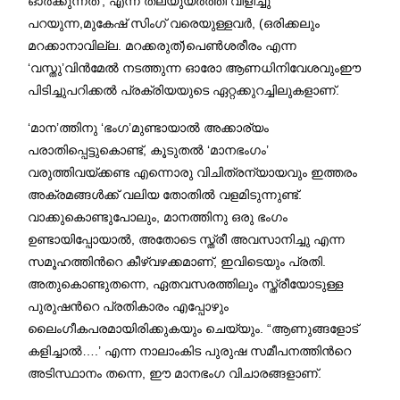
ഓർക്കുന്നത്’; എന്ന് തലയുയർത്തി വിളിച്ചു
പറയുന്ന,മുകേഷ് സിംഗ് വരെയുള്ളവർ, (ഒരിക്കലും
മറക്കാനാവില്ല. മറക്കരുത്)പെൺശരീരം എന്ന
‘വസ്തു’വിൻമേൽ നടത്തുന്ന ഓരോ ആണധിനിവേശവുംഈ
പിടിച്ചുപറിക്കൽ പ്രക്രിയയുടെ ഏറ്റക്കുറച്ചിലുകളാണ്.
‘മാന’ത്തിനു ‘ഭംഗ’മുണ്ടായാൽ അക്കാര്യം
പരാതിപ്പെട്ടുകൊണ്ട്, കൂടുതൽ ‘മാനഭംഗം’
വരുത്തിവയ്ക്കണ്ട എന്നൊരു വിചിത്രന്യായവും ഇത്തരം
അക്രമങ്ങൾക്ക് വലിയ തോതിൽ വളമിടുന്നുണ്ട്.
വാക്കുകൊണ്ടുപോലും, മാനത്തിനു ഒരു ഭംഗം
ഉണ്ടായിപ്പോയാൽ, അതോടെ സ്ത്രീ അവസാനിച്ചു എന്ന
സമൂഹത്തിൻറെ കീഴ്വഴക്കമാണ്, ഇവിടെയും പ്രതി.
അതുകൊണ്ടുതന്നെ, ഏതവസരത്തിലും സ്ത്രീയോടുള്ള
പുരുഷൻറെ പ്രതികാരം എപ്പോഴും
ലൈംഗീകപരമായിരിക്കുകയും ചെയ്യും. “ആണുങ്ങളോട്
കളിച്ചാൽ….’ എന്ന നാലാംകിട പുരുഷ സമീപനത്തിൻറെ
അടിസ്ഥാനം തന്നെ, ഈ മാനഭംഗ വിചാരങ്ങളാണ്.