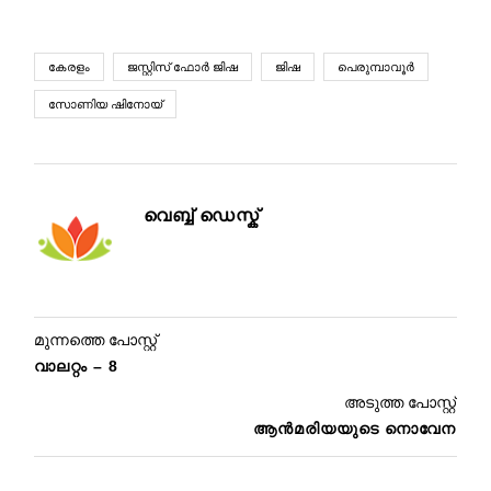
കേരളം
ജസ്റ്റിസ് ഫോര്‍ ജിഷ
ജിഷ
പെരുമ്പാവൂര്‍
സോണിയ ഷിനോയ്
വെബ്ബ് ഡെസ്ക്
മുന്നത്തെ പോസ്റ്റ്
വാലറ്റം – 8
അടുത്ത പോസ്റ്റ്
ആന്‍മരിയയുടെ നൊവേന