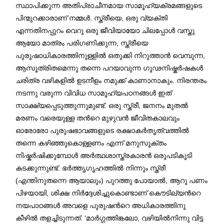
സ്ഥാപിക്കുന്ന അതിപ്രാചീനമായ സാമൂഹ്യക്രമങ്ങളുടെ
പിന്മുറക്കാരാണ് നമ്മൾ. സ്ത്രീയെ, ഒരു വ്യക്തി
എന്നതിനപ്പുറം വെറു ഒരു ജീവിയായോ ചിലപ്പോൾ വസ്തു
ആയോ മാത്രം പരിഗണിക്കുന്ന, സ്ത്രീയെ
പുരുഷാധികാരത്തിനുള്ളിൽ ഒതുക്കി നിറുത്താൻ വെമ്പുന്ന,
ആസൂത്രിതമെന്നു തന്നെ പറയാവുന്ന ഗൂഢനിഷ്കർഷകൾ
ചരിത്ര വഴികളിൽ ഉടനീളം നമുക്ക് കാണാനാകും. നിരന്തരം
നടന്നു വരുന്ന വിവിധ സാമൂഹ്യപഠനങ്ങൾ ഇത്
സാക്ഷ്യപ്പെടുത്തുന്നുമുണ്ട്. ഒരു സ്ത്രീ, ജനനം മുതൽ
മരണം വരെയുള്ള തൻറെ മുഴുവൻ ജീവിതകാലവും
ഓരോരോ പുരുഷഭാവങ്ങളുടെ രക്ഷാകർതൃത്വത്തിൽ
തന്നെ കഴിഞ്ഞുകൊള്ളണം എന്ന് മനുസൂക്തം
നിഷ്കർഷിക്കുമ്പോൾ അർത്ഥശാസ്ത്രകാരൻ ഒരുപടികൂടി
കടക്കുന്നുണ്ട്. ഭര്‍ത്തൃഗൃഹത്തില്‍ നിന്നും സ്ത്രീ
(എന്തിനുതന്നെ ആയാലും) പുറത്തു പോയാൽ, ആറു പണം
പിഴയായി, ശിക്ഷ നിർദ്ദേശിച്ചുകൊണ്ടാണ് കൌടില്യൻറെ
നയപാഠങ്ങൾ അവളെ പുരുഷൻറെ അധികാരത്തിനു
കീഴിൽ തളച്ചിടുന്നത്. ‘മാര്‍ഗ്ഗത്തിങ്കലോ, വഴിയില്‍നിന്നു വിട്ട