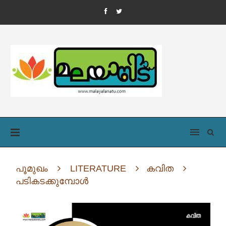
പൂമുഖം
LITERATURE
കവിത
പടികടക്കുമ്പോൾ