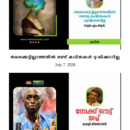
തലക്കെട്ടില്ലാത്തതിൽ രണ്ട് കവിതകൾ ദുഃഖിക്കാറില്ല
July 7, 2026