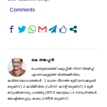
Comments
കെ തങ്കപ്പൻ
പൊതുമരാമത്ത് വകുപ്പിൽ നിന്ന് വിരമിച്ച്
എറണാകുളത്ത് വിശ്രമജീവിതം.
കവിതസമാഹാരങ്ങൾ : 1.ചോര വീഴാത്ത ഭൂമി (സെക്കുലർ
ബുക്സ് ) 2.കവിജീവിതം (ഡിസി. കറന്റ്‌ ബുക്സ് ) 3.ഭൂമി
മനുഷ്യനോടു പറഞ്ഞു (SPCS കോട്ടയം ) 4.സ്വപ്‌നങ്ങൾ
മോഷ്ടിക്കപ്പെടും കാലം (ഗ്രീൻ ബുക്സ് )