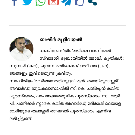
ബഷീർ മുളിവയൽ
കോഴിക്കോട് ജില്ലയിലെ വാണിമേൽ
സ്വദേശി. ദുബായിയിൽ ജോലി. കൃതികൾ :
സുനാമി (കഥ), ചുവന്ന മഷികൊണ്ട് ഒരടി വര (കഥ),
ഞങ്ങളും ഇവിടെയുണ്ട് (കവിത).
സാഹിത്യപ്രവർത്തനത്തിനുള്ള 'എൻ. മൊയ്തുമാസ്റ്റർ'
അവാർഡ്, യുവകലാസാഹിതി സി.കെ. ചന്ദ്രപ്പൻ കവിത
പുരസ്‌കാരം, പാം അക്ഷരതൂലിക പുരസ്‌കാരം, സി. ആർ.
പി. പണിക്കർ സ്മാരക കവിത അവാർഡ്, മദിരാശി മലയാള
വേദിയുടെ തലശ്ശേരി രാഘവൻ പുരസ്‌കാരം എന്നിവ
ലഭിച്ചിട്ടുണ്ട്.