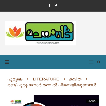
പൂമുഖം
LITERATURE
കവിത
രണ്ട് പുരുഷന്മാർ തമ്മിൽ പ്രണയിക്കുമ്പോൾ