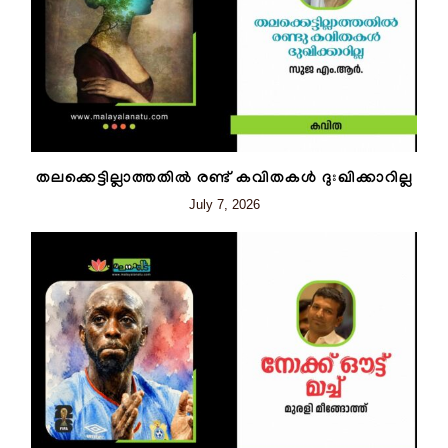
തലക്കെട്ടില്ലാത്തതിൽ രണ്ട് കവിതകൾ ദുഃഖിക്കാറില്ല
July 7, 2026