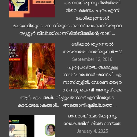
അന്നായിരുന്നു ദിൽജിത്തി​
ൻറെ ​ മരണം. പൂരം എന്ന്
കേൾക്കുമ്പോൾ
മലയാളിയുടെ മനസിലൂടെ കടന്ന് പോകാനിടയുള്ള
തൃശ്ശൂർ ജില്ലയിലാണ് ദിൽജിത്തിന്റെ നാട്. …
ഒരിക്കൽ തുറന്നാൽ
അടയാത്ത വാതിലുകൾ – 2
September 12, 2016
പുതുകവിതയിലേക്കുള്ള
സഞ്ചാരങ്ങൾ -രണ്ട് പി. എ.
നാസിമുദ്ദീൻ, ഡോണ മയൂര
സിന്ധു കെ.വി, അനൂപ് കെ.
ആർ, എം. ആർ. വിഷ്ണുപ്രസാദ് എന്നിവരുടെ
കാവ്യലോകങ്ങൾ.. അടങ്ങാനിഷ്ടമില്ലാത്ത …
ദാനമായ് ചോദിക്കുന്നു,
ലോകത്തിൻ വിശ്വാസ്യത
January 4, 2025