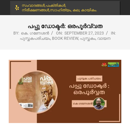
സംവാദങ്ങൾ,പംക്തികൾ,
നിരീക്ഷണങ്ങൾ,സാഹിത്യം, കല, കായികം.
പപ്പു ഡോക്ടർ: ഒരപൂർവ്വത
BY:
കെ. ഗണേശൻ
ON:
SEPTEMBER 27, 2023
IN:
പുസ്തകപരിചയം
,
BOOK REVIEW
,
പുസ്തകം
,
വായന