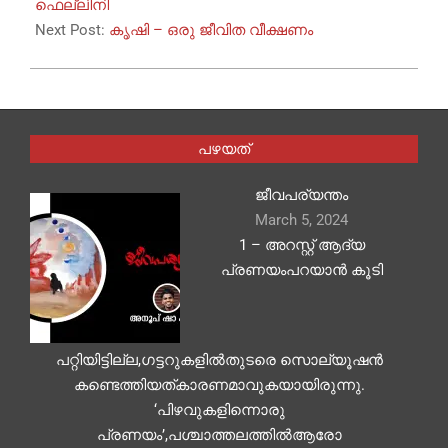
27
ഫെല്ലിനി
Next Post:
കൃഷി – ഒരു ജീവിത വീക്ഷണം
പഴയത്
ജീവപര്യന്തം
March 5, 2024
1 – അറസ്റ്റ് ആദ്യ
പ്രണയംപറയാൻ കൂടി
പറ്റിയിട്ടില്ല,ഗട്ടറുകളിൽതുടരെ സൊല്യൂഷൻ
കണ്ടെത്തിയത്കാരണമാവുകയായിരുന്നു.
‘പിഴവുകളിന്നൊരു
പ്രണയം’,പശ്ചാത്തലത്തിൽആരോ