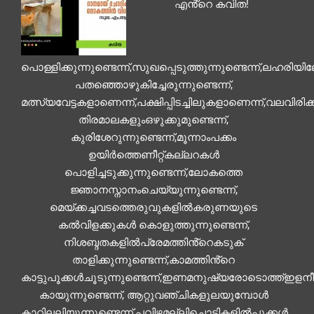
എൻ്റെ കവിത!
പൊള്ളിക്കുന്നുണ്ടെന്ന്,സുഖപ്പെടുത്തുന്നുണ്ടെന്ന്,ലഹരിയിലേ
പതഞ്ഞൊഴുകിച്ചേരുന്നുണ്ടെന്ന്,
മത്സ്യവേട്ടകളാണെന്ന്,പക്ഷിപ്പിടച്ചിലുകളാണെന്ന്,വലവിരിക്കുന്
തിരമാലകളുംഒഴുക്കുമുണ്ടെന്ന്,
കുരിശേറുന്നുണ്ടെന്ന്,മൂന്നാംപക്കം
ഉയിർത്തെണീറ്റ്കല്ലറകൾ
പൊളിച്ചടുക്കുന്നുണ്ടെന്ന്,ലോകത്തെ
ജ്ഞാനസ്നാനംചെയ്യുന്നുണ്ടെന്ന്,
മെയ്ക്കച്ചവടത്തെരുവുകളിൽകരുണയുടെ
കൽവിളക്കുകൾ കൊളുത്തുന്നുണ്ടെന്ന്,
നിശബ്ദതകളിൽപ്രേമത്തിൻ്റെകടുക്
താളിക്കുന്നുണ്ടെന്ന്,കാമത്തിൻ്റെ
കാട്ടുപൂക്കൾചൂടുന്നുണ്ടെന്ന്,ഇണമനുഷ്യരോടൊത്ത്ഇളനീരൂറ
കായുന്നുണ്ടെന്ന്, ആറ്റുവഞ്ചികളുലയുമ്പോൾ
കാറ്റിലലിയുന്നുണ്ടെന്ന്,പവിഴമല്ലിച്ചൊടികളിൽപൂക്കൾ