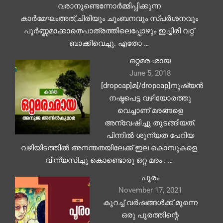
വരാനുണ്ടെന്നോർമ്മിപ്പിക്കുന്ന
കാർമേഘംഅത്,ചിരിയും ചുംബനവും സ്പർശനവും
പൂർണ്ണമാക്കാതെപാത്രത്തിലെപ്പോഴും ഇച്ചിരി വറ്റ്
ബാക്കിവെച്ചു. എതോ …
ഒറ്റമരഛായ
June 5, 2018
[dropcap]മ[/dropcap]നുഷ്യൻ
നഷ്ടപെട്ട വഴിയോരത്തു
വെച്ചാണ് മരങ്ങളെ
അന്വേഷിച്ചു തുടങ്ങിയത്.
പിന്നിൽ ശുന്യത പേറിയ
വഴിയിടത്തിൽ അനന്തതയിലേക്ക് ഇല കൊമ്പുകളെ
വിന്യസിച്ചു കൊണ്ടൊരു ഒറ്റ മരം . …
പൂരം
November 17, 2021
കുറച്ച് വർഷങ്ങൾക്ക് മുന്നെ
ഒരു പൂരത്തിന്റെ