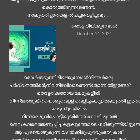
കൊരുത്തിടുന്നുണ്ടെന്ന്,
നാലുവരിപ്പാതകളിൽപച്ചവെളിച്ചവും …
തൊട്ടിരിയ്ക്കുമ്പോൾ
October 14, 2021
ഒരാൾക്കടുത്തിരിയ്ക്കുമ്പോൾനിങ്ങൾഒരു
പർവ്വതത്തിന്റെനീലനിഴലിലാണെന്ന്തോന്നിയിട്ടുണ്ടോ?
തൊട്ടരികത്തായിമലമുകളിൽ
നിന്ന്മഞ്ഞുകീറിയൊരുവെള്ളിവെളിച്ചംകണ്ണിൽക്കുത്തി,ഇമതാഴ്ത്
പെട്ടന്ന് ഉയിരിൽ
നിന്ന്ഒരരുവിപൊട്ടിയുയിർത്ത്,കാലടി മുതൽ
നെറുകവരെത്തണുപ്പിച്ച്കളകളത്തോടെചുഴിക്കുത്തിയിട്ടുണ്
ആ പുഴയൊഴുകുന്ന വഴിയ്ക്കിരുപുറവുംഒരു കാട്
തഴയ്ക്കുന്നതറിഞ്ഞിട്ടുണ്ടോ?! മഞ്ഞിന്റെ പടലങ്ങളിൽ