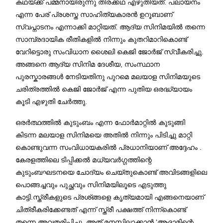
കഥയ്ക്ക് പമ്മനായിരുന്നു തിരക്കഥ എഴുതിയത്. പലായനം
എന്ന പേര് പ്രശസ്ത സാഹിത്യകാരൻ ഉറൂബാണ്
സ്വപ്നാടനം എന്നാക്കി മാറ്റിയത്. ആദ്യ സിനിമയിൽ തന്നെ
സാമ്പ്രദായിക രീതികളിൽ നിന്നും കുതറിമാറികൊണ്ട്
വേറിട്ടൊരു സംവിധാന ശൈലി കെജി ജോർജ് സ്വീകരിച്ചു.
അങ്ങനെ ആദ്യ സിനിമ ദേശീയ, സംസ്ഥാന
പുരസ്കാരങ്ങൾ നേടിയതിനു പുറമെ മലയാള സിനിമയുടെ
ചരിത്രത്തിൽ കെജി ജോർജ് എന്ന പുതിയ ഒരദ്ധ്യായം
കൂടി എഴുതി ചേർത്തു.
ഒരർത്ഥത്തിൽ കുടുംബം എന്ന ഫോർമാറ്റിൽ കുടുങ്ങി
കിടന്ന മലയാള സിനിമയെ അതിൽ നിന്നും പിടിച്ചു മാറ്റി
കൊണ്ടുവന്ന സംവിധായകരിൽ പ്രധാനിയാണ്‌ അദ്ദേഹം .
കേരളത്തിലെ ടിപ്പിക്കൽ മധ്യവർഗ്ഗത്തിന്റെ
കുടുംബഘടനയെ ചോദ്യം ചെയ്തുകൊണ്ട് അവിടങ്ങളിലെ
പൊങ്ങച്ചവും പുച്ഛവും സിനിമയിലൂടെ എടുത്തു
കാട്ടി.സ്ത്രീകളുടെ പ്രശ്ങ്ങളെ കൃത്യമായി എങ്ങനെയാണ്
ചിത്രീകരിക്കേണ്ടത് എന്ന് സ്ത്രീ പക്ഷത്ത് നിന്ന്കൊണ്ട്
തന്നെ അവതരിപ്പിച്ചു. അത് മനസ്സിലാക്കാൻ ‘ആദാമിന്റെ