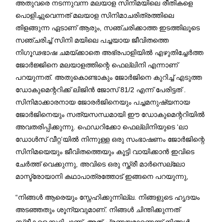
അതുവരെ നടന്നുവന്ന മലയാള സിനിമയിലെ രീതികളെ
പൊളിച്ചുവെന്നത് മലയാള സിനിമാചരിത്രത്തിലെ
തിളങ്ങുന്ന ഏടാണ് ആരും, സഞ്ചരിക്കാത്ത ഇടത്തിലൂടെ
സഞ്ചരിച്ച് സിനി മയിലെ പച്ചയായ ജീവിതത്തെ
നിഗൂഢഭാഷ ചമയ്ക്കാതെ അഭ്രപാളിയിൽ എഴുതിച്ചേർത്ത
ജോർജ്ജിനെ മലയാളത്തിന്റെ ഫെല്ലിനി എന്നാണ്
പറയുന്നത്. അതുകൊണ്ടാകും ജോർജിനെ കുറിച്ച് എടുത്ത
ഡോകുമെന്ററിക്ക് ലിജിൻ ജോസ് 81/2 എന്ന് പേരിട്ടത് .
സിനിമാക്കാരനായ ജോരർജിനെയും പച്ചമനുഷ്യനായ
ജോർജിനെയും സത്യസന്ധമായി ഈ ഡോകുമെന്ററിയിൽ
അവതരിപ്പിക്കുന്നു. ഫെഡറിക്കോ ഫെല്ലിനിയുടെ ‘ലാ
ഡോൾസ് വീറ്റ’യിൽ നിന്നുള്ള ഒരു സംഭാഷണം ജോർജിന്റെ
സിനിമയെയും ജീവിതത്തെയും കൂട്ടി വായിക്കാൻ ഇവിടെ
ചേർത്ത് വെക്കുന്നു, അവിടെ ഒരു സ്ത്രീ മാർസെല്ലോ
മാസ്ട്രോയാനി കഥാപാത്രത്തോട് ഇങ്ങനെ പറയുന്നു,
“നിങ്ങൾ ആരെയും സ്നേഹിക്കുന്നില്ല. നിങ്ങളുടെ ഹൃദയം
അടഞ്ഞതും ശൂന്യവുമാണ്. നിങ്ങൾ ചിന്തിക്കുന്നത്
സ്ത്രീകളെക്കുറിച്ചാണ്, അത് പ്രണയമാണെന്ന് നിങ്ങൾ