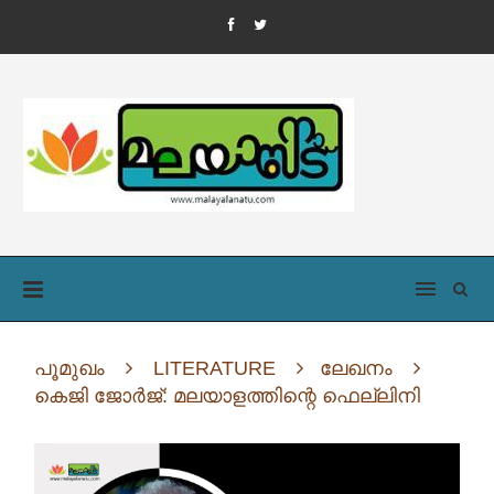
പൂമുഖം
LITERATURE
ലേഖനം
കെജി ജോർജ്: മലയാളത്തിന്റെ ഫെല്ലിനി