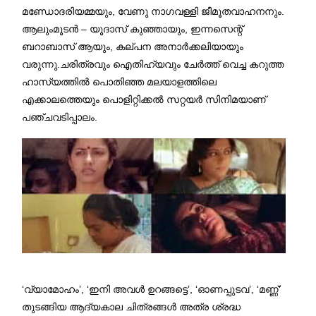
മണ്ഡോദരിയമ്മയും, വേണു നാഗവള്ളി ജീമൂതവാഹനനും.
ആലുംമൂടൻ – യൂദാസ് കുഞ്ഞായും, ഇന്നസെന്റ്
ബറാബാസ് ആയും, കല്പന അനാർക്കലിയായും
വരുന്നു.ചരിത്രവും ഐതിഹ്യവും ചേർത്ത് വെച്ച കറുത്ത
ഹാസ്യത്തിൽ പൊതിഞ്ഞ മലയാളത്തിലെ
എക്കാലത്തെയും പൊളിറ്റിക്കൽ സറ്റയർ സിനിമയാണ്
പഞ്ചവടിപ്പാലം.
‘വ്യാമോഹം’, ‘ഇനി അവൾ ഉറങ്ങട്ടെ’, ‘ഓണപ്പുടവ’, ‘മണ്ണ്’
തുടങ്ങിയ ആദ്യകാല ചിത്രങ്ങൾ അത്ര ശ്രദ്ധ