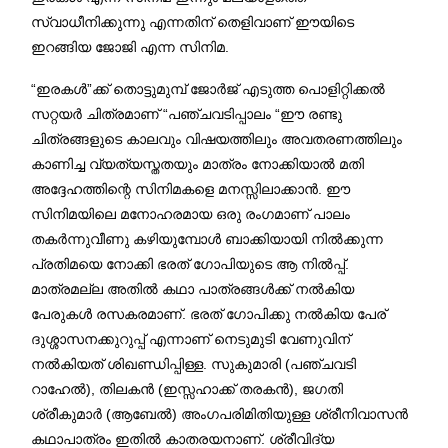
സ്വാധീനിക്കുന്നു എന്നതിന് തെളിവാണ് ഈയിടെ
ഇറങ്ങിയ ജോജി എന്ന സിനിമ.
“ഇരകൾ”ക്ക് തൊട്ടുമുമ്പ് ജോർജ് എടുത്ത പൊളിറ്റിക്കൽ
സറ്റയർ ചിത്രമാണ് “പഞ്ചവടിപ്പാലം “ഈ രണ്ടു
ചിത്രങ്ങളുടെ കാലവും വിഷയത്തിലും അവതരണത്തിലും
കാണിച്ച വ്യത്യസ്തതയും മാത്രം നോക്കിയാൽ മതി
അദ്ദേഹത്തിന്റെ സിനിമകളെ മനസ്സിലാക്കാൻ. ഈ
സിനിമയിലെ മനോഹരമായ ഒരു രംഗമാണ് പാലം
തകർന്നുവീണു കഴിയുമ്പോൾ ബാക്കിയായി നിൽക്കുന്ന
പ്രതിമയെ നോക്കി ഭരത് ഗോപിയുടെ ആ നിൽപ്പ്.
മാത്രമല്ല അതിൽ കഥാ പാത്രങ്ങൾക്ക് നൽകിയ
പേരുകൾ രസകരമാണ്. ഭരത് ഗോപിക്കു നൽകിയ പേര്
ദുശ്ശാസനക്കുറുപ്പ് എന്നാണ് നെടുമുടി വേണുവിന്
നൽകിയത് ശിഖണ്ഡിപ്പിള്ള. സുകുമാരി (പഞ്ചവടി
റാഹേൽ), തിലകൻ (ഇസ്സഹാക്ക് തരകൻ), ജഗതി
ശ്രീകുമാർ (ആബേൽ) അംഗപരിമിതിയുള്ള ശ്രീനിവാസൻ
കഥാപാത്രം ഇതിൽ കാതരയനാണ്. ശ്രീവിദ്യ