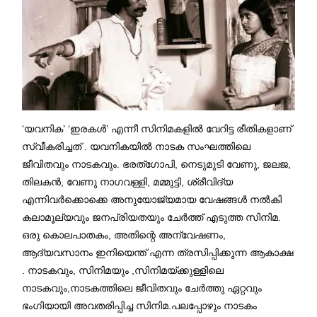
‘യവനിക’ ‘ഇരകൾ’ എന്നീ സിനിമകളിൽ വേറിട്ട രീതികളാണ്
സ്വീകരിച്ചത് . യവനികയിൽ നാടക സംഘത്തിലെ
ജീവിതവും നാടകവും. ഭരത്ഗോപി, നെടുമുടി വേണു, ജലജ,
തിലകൻ, വേണു നാഗവള്ളി, മമ്മുട്ടി, ശ്രീവിദ്യ
എന്നിവർക്കൊക്കെ അനുയോജ്യമായ വേഷങ്ങൾ നൽകി
കലാമൂല്യവും ജനപ്രിയതയും ചേർത്ത് എടുത്ത സിനിമ.
ഒരു കൊലപാതകം, അതിന്റെ അന്വേഷണം,
ആദ്യവസാനം ഇനിയെന്ത് എന്ന ത്രസിപ്പിക്കുന്ന ആകാക്ഷ
. നാടകവും, സിനിമയും ,സിനിമയ്ക്കുള്ളിലെ
നാടകവും,നാടകത്തിലെ ജീവിതവും ചേർത്തു ഏറ്റവും
ഭംഗിയായി അവതരിപ്പിച്ച സിനിമ.പലപ്പോഴും നാടകം