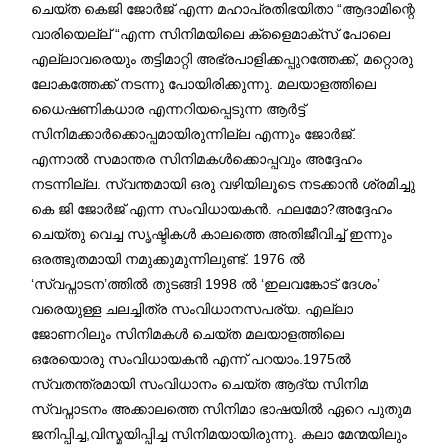
ചെയ്ത കെജി ജോർജ് എന്ന മഹാപ്രതിഭയിതാ “ആദാമിന്റെ
വാരിയെല്ല് “എന്ന സിനിമയിലെ ക്ളൈമാക്സ് പോലെ
എല്ലാവരെയും തട്ടിമാറ്റി അഭ്രപാളിക്കപ്പുറത്തേക്ക്, മറ്റൊരു
ലോകത്തേക്ക് നടന്നു പോയിരിക്കുന്നു. മലയാളത്തിലെ
ധൈഷണികധാര എന്നറിയപ്പെടുന്ന ആർട്ട്
സിനിമക്കാർക്കൊപ്പമായിരുന്നില്ല എന്നും ജോർജ്.
എന്നാൽ സമാന്തര സിനിമകൾക്കൊപ്പവും അദ്ദേഹം
നടന്നില്ല. സ്വന്തമായി ഒരു വഴിയിലൂടെ നടക്കാൻ ശ്രമിച്ചു
കെ ജി ജോർജ് എന്ന സംവിധായകൻ. ഫലമോ?അദ്ദേഹം
ചെയ്തു വെച്ച സൃഷ്ടികൾ കാലത്തെ അതിജീവിച്ച് ഇന്നും
ഒരത്ഭുതമായി നമുക്കുമുന്നിലുണ്ട്. 1976 ൽ
‘സ്വപ്നാടന’ത്തിൽ തുടങ്ങി 1998 ൽ ‘ഇലവങ്കോട് ദേശം’
വരെയുള്ള ചലച്ചിത്ര സംവിധാനസപര്യ. എല്ലാ
ജോണറിലും സിനിമകൾ ചെയ്ത മലയാളത്തിലെ
ഒരേയൊരു സംവിധായകൻ എന്ന് പറയാം.1975ൽ
സ്വതന്ത്രമായി സംവിധാനം ചെയ്ത ആദ്യ സിനിമ
സ്വപ്നാടനം അക്കാലത്തെ സിനിമാ ഭാഷയിൽ ഏറെ പുതുമ
ജനിപ്പിച്ച,വിസ്മയിപ്പിച്ച സിനിമയായിരുന്നു. കലാ മേന്മയിലും