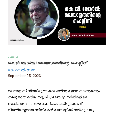
ലേഖനം
കെജി ജോർജ്: മലയാളത്തിന്റെ ഫെല്ലിനി
ഫൈസൽ ബാവ
September 25, 2023
മലയാള സിനിമയിലൂടെ കാലത്തിനു മുന്നേ നടക്കുകയും
തന്റെതായ ഒരിടം സൃഷിച്ച് മലയാള സിനിമയിലെ
അധികാരഘടനയെ ചോദ്യംചെയ്തുകൊണ്ട്
വ്യത്യസ്തമായ സിനിമകൾ മലയാളിക്ക് നൽകുകയും