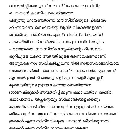
വിശേഷിപ്പിക്കാവുന്ന “ഇരകൾ “പോലൊരു സിനിമ
ചെയ്യാൻ കാണിച്ച ധൈര്യത്തെ
എടുത്തുപറയേണ്ടതാണ്. ഈ സിനിമയുടെ പ്രമേയം
ഹിംസയാണ്, മനുഷ്യന്റെ ആദിമ വികാരങ്ങളാണ്
സെക്സും അക്രമവും എന്ന് സിഗ്മണ്ട് ഫ്രോയിഡ്
പറഞ്ഞിതിനോട് ചേർത്ത് കാണാം ഈ സിനിമയുടെ
പ്രമേയത്തെ. ഈ സിനിമ മനുഷ്യന്റെ ഹിംസയെ
കുറിച്ചുളള വളരെ ആഴത്തിലുള്ള ഒരന്വേഷണമാണ്.
അതുവരെ നാം സ്വീകരിച്ചുവന്ന രീതി സൽസ്വാഭാവിയായ
നന്മയുടെ പ്രതീകമാവണം കേന്ദ്ര കഥാപാത്രം എന്നാണ്.
എന്നാൽ ഇതിൽ മാത്തുക്കുട്ടി എന്ന റബ്ബർ എസ്റ്റേറ്റ്
മുതലാളിയുടെ ഇളയ മകനായ ബേബിയാണ്
(ഗണേഷ്‌കുമാർ അവതരിപ്പിക്കുന്ന കഥാപാത്രം) കേന്ദ്ര
കഥാപാത്രം. അച്ഛന്റെയും സഹോദരങ്ങളുടെയും
കുത്തഴിഞ്ഞ ജീവിതം കണ്ടുവളർന്നു ഉള്ളിൽ ഹിംസയുടെ
ബീജം വളർന്ന യുവാവ്. ഇയാളിലെ മാനസികാവസ്ഥയാണ്
ഇരകൾ എന്ന സിനിമയിലൂടെ പറയാൻ ശ്രമിക്കുന്നത്.
ഇരകൾ എന്ന സിനിമ ഇന്നും മലയാളത്തെ