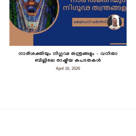
നാരീശക്തിയും നിഗൂഢ തന്ത്രങ്ങളും – വനിതാ
ബില്ലിലെ രാഷ്ട്രീയ കപടതകൾ
April 16, 2026