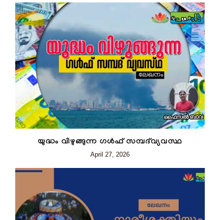
യുദ്ധം വിഴുങ്ങുന്ന ഗൾഫ് സമ്പദ്‌വ്യവസ്ഥ
April 27, 2026