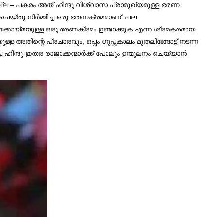
 – പകരം അത് ഹിന്ദു വിശ്വാസ പ്രാമുഖ്യമുള്ള ഭരണ
െയ്തു നിർമ്മിച്ച ഒരു ഭരണക്രമമാണ്. പല
േൽക്കോയ്മയുള്ള ഒരു ഭരണക്രമം ഉണ്ടാക്കുക എന്ന ശ്രമകരമായ
തിന്റെ പ്രചാരവും, ഒപ്പം ഗുപ്തകാലം മുതലിങ്ങോട്ട് നടന്ന
ച ഹിന്ദു-ഇതര രാജാക്കന്മാർക്ക് പോലും ഉന്മൂലനം ചെയ്യാൻ