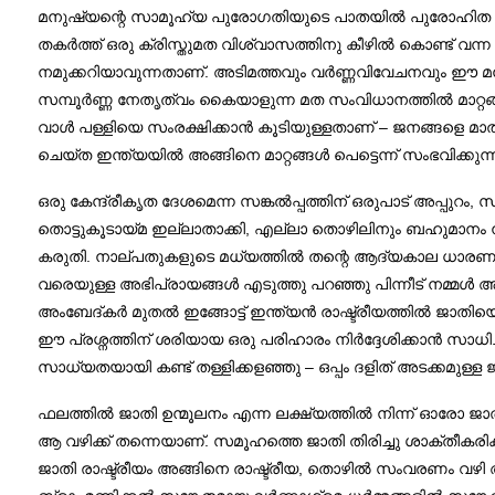
മനുഷ്യന്റെ സാമൂഹ്യ പുരോഗതിയുടെ പാതയിൽ പുരോഹിത വർഗ്ഗ
തകർത്ത് ഒരു ക്രിസ്തുമത വിശ്വാസത്തിനു കീഴിൽ കൊണ്ട്
നമുക്കറിയാവുന്നതാണ്. അടിമത്തവും വർണ്ണവിവേചനവും ഈ മ
സമ്പൂർണ്ണ നേതൃത്വം കൈയാളുന്ന മത സംവിധാനത്തിൽ മാറ്റങ്ങൾ
വാൾ പള്ളിയെ സംരക്ഷിക്കാൻ കൂടിയുള്ളതാണ് – ജനങ്ങളെ മാത
ചെയ്ത ഇന്ത്യയിൽ അങ്ങിനെ മാറ്റങ്ങൾ പെട്ടെന്ന് സംഭവിക്കുന
ഒരു കേന്ദ്രീകൃത ദേശമെന്ന സങ്കൽപ്പത്തിന് ഒരുപാട് അപ്പുറം
തൊട്ടുകൂടായ്മ ഇല്ലാതാക്കി, എല്ലാ തൊഴിലിനും ബഹുമാനം ന
കരുതി. നാല്പതുകളുടെ മധ്യത്തിൽ തന്റെ ആദ്യകാല ധാരണകൾ ത
വരെയുള്ള അഭിപ്രായങ്ങൾ എടുത്തു പറഞ്ഞു പിന്നീട് നമ്മൾ അദ
അംബേദ്‌കർ മുതൽ ഇങ്ങോട്ട് ഇന്ത്യൻ രാഷ്ട്രീയത്തിൽ ജാതിയെ
ഈ പ്രശ്നത്തിന് ശരിയായ ഒരു പരിഹാരം നിർദ്ദേശിക്കാൻ സാധ
സാധ്യതയായി കണ്ട് തള്ളിക്കളഞ്ഞു – ഒപ്പം ദളിത് അടക്കമുള്
ഫലത്തിൽ ജാതി ഉന്മൂലനം എന്ന ലക്ഷ്യത്തിൽ നിന്ന് ഓരോ ജാ
ആ വഴിക്ക് തന്നെയാണ്. സമൂഹത്തെ ജാതി തിരിച്ചു ശാക്തീകര
ജാതി രാഷ്ട്രീയം അങ്ങിനെ രാഷ്ട്രീയ, തൊഴിൽ സംവരണം വഴി 