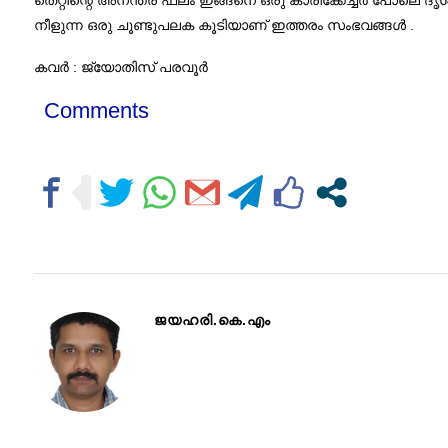
തെറ്റിന്റെ അനന്തര ഫലം ഇങ്ങനെ ഒരു കാരിക്കേച്ചർ പോലെ 
നീളുന്ന ഒരു ചൂണ്ടുപലക കൂടിയാണ് ഇത്തരം സംഭവങ്ങൾ .
കവർ : ജ്യോതിസ് പരവൂർ
Comments
ജയഹരി.കെ.എം