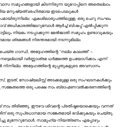
്വാസ സമൂഹങ്ങളായി കിടന്നിരുന്ന യൂറോപ്പിനെ അതെല്ലാം
നടത്തിയ മനുഷ്യത്വരഹിതമായ ഇടപെടലുകൾ
പമായിരുന്നില്ല. ഏകശിലാരൂപത്തിലുള്ള, ഒരു ചെറു സംഘം
് അധികാരത്തിലേറുമ്പോൾ ആർച്ച് ബിഷപ്പ് ഏൽപ്പിക്കുന്ന
ടിലും നിയമം നടപ്പാക്കുന്ന മേൽജാതി സമൂഹം ഉണ്ടാവുകയും
രദമായ ശ്രമങ്ങൾ നിരന്തരമായി നടന്നുമില്ല.
െയ്ത ഗാന്ധി, അദ്ദേഹത്തിന്റെ “നല്ല കാലത്ത്” –
ട്ടെല്ലായി വർണ്ണാശ്രമ ധർമ്മത്തെ ഉപയോഗിക്കാം എന്ന്
നിന്നില്ല. അദ്ദേഹത്തിന്റെ മുപ്പതുകളുടെ അവസാനം
രസ്, ഇടത്, സോഷ്യലിസ്റ്റ് അടക്കമുള്ള ഒരു സംഘടനകൾക്കും
ു സങ്കേതത്തെ ഒരു പക്ഷെ നാം ബ്രാഹ്മണവൽക്കരണത്തിന്റെ
 നാം തിരിഞ്ഞു. ഈഴവ ശിവന്റെ പ്രതിഷ്ഠയൊക്കെയും വന്നത്
തിന് ഒരു സുപ്രധാനമായ സങ്കേതമായി ഭവിക്കുകയും ചെയ്തു.
ചു മുന്നേറുമ്പോൾ, സാമൂഹ്യ നിയന്ത്രണം എപ്പോഴും