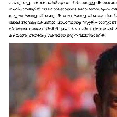
കാണുന്ന ഈ അവസ്ഥയിൽ എത്തി നിൽക്കാനുള്ള പ്രധാന കാരണ
സംവിധാനങ്ങളിൽ വളരെ ശ്രദ്ധയോടെ ബ്രാഹ്മണസമൂഹം തങ്ങളുടെ
നാട്ടുരാജ്യങ്ങളായി, ചെറു ഗ്രാമ രാജ്യങ്ങളായി ഒക്കെ കിട
ജോലി അനേകം വർഷങ്ങൾ പ്രധാനമായും “സ്മൃതി – ശാസ്ത്രങ്ങൾ
തീവ്രമായ ക്ഷേത്ര നിർമ്മിതികളും ഒക്കെ ചേർന്ന നിരന്തര പരി
കഴിയാത്ത, അത്രയും ശക്തമായ ഒരു നിർമ്മിതിയാണിത്.