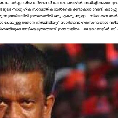
ം. വർണ്ണാശ്രമ ധർമ്മങ്ങൾ കേവലം തൊഴിൽ അധിഷ്ടിതമൊന്നുമല്ല
 സാമൂഹിക സാമ്പത്തിക മേൽക്കൈ ഉണ്ടാകാൻ വേണ്ടി ക്രാഫ്റ്റ് ച
ന്നിരുന്ന ഇന്ത്യയിൽ ഇത്തരത്തിൽ ഒരു ഏകരൂപമുള്ള – ബ്രാഹ്മണ മ
 പോലുള്ള ജ്ഞാന നിർമ്മിതിയും” സാർത്ഥവാഹകസംഘങ്ങൾ വഴിയുള്ള അ
ശ്രമത്തിലൂടെ നേടിയെടുത്തതാണ്. ഇന്ത്യയിലെ പല ഭാഗങ്ങളിൽ ഭരിച്