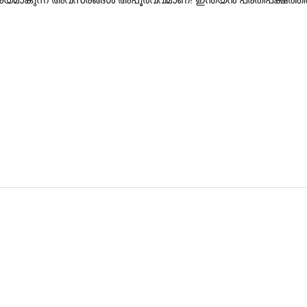
ദൃശ്യമാകുന്ന അവസരങ്ങൾ അപൂർവ്വമാണ്! ഇന്ത്യൻ പ്രതിപക്ഷത്തി