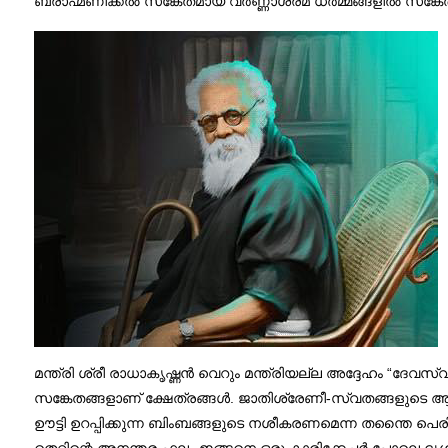
ബ്രാഹ്മണിക്കൽ സങ്കേതമായ വർണ്ണാശ്രമ ധർമ്മങ്ങളിൽ സങ്ക
മന്ത്രി ശ്രീ രാധാകൃഷ്ണൻ വെറും മന്ത്രിയല്ല അദ്ദേഹം “ദേവസ്വ
സങ്കേതങ്ങളാണ് ക്ഷേത്രങ്ങൾ. ജാതിശ്രേണീ-സ്വതങ്ങളുടെ 
ഊട്ടി ഉറപ്പിക്കുന്ന ബിംബങ്ങളുടെ നശീകരണമെന്ന തന്തൈ പെരി