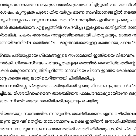
ം ലോകത്തെമ്പാടും ഈ തന്ത്രം ഉപയോഗിച്ചിട്ടുണ്ട്. പല മത വിശ
 വന്ന ശേഷം, കൃസ്തുമത പുരോഹിത വർഗ്ഗം ഭരണ സംവിധാനങ്ങളിൽ 
നുഷ്യസ്നേഹം പാടുന്ന സകല മത ഗ്രന്ഥങ്ങളിൽ എവിടെയും ഒരു പാ
 താരതമ്യേന എളുപ്പത്തിൽ സംഭവിച്ചു (ഇപ്പോഴും ബ്രിട്ടനിൽ രാജാവ
്രമല്ല). പകരം അനേകം നാട്ടുരാജ്യങ്ങളായി ചിതറുകയും, ഓരോ നാട്
്നതായിരുന്നില്ല. മാത്രമല്ല – മാറ്റങ്ങൾക്കായുള്ള കാതലായ, ഫലപ്
, സ്വയം പര്യാപ്തമായ ഗ്രാമങ്ങളുടെ സംഗമമായി ഇന്ത്യയെ വിഭാവനം ച
ൽകി, ഗ്രാമ-സ്വയം പര്യാപ്തതക്കുള്ള തൊഴിൽ വൈവിധ്യത്തിന്റെ ന
െറ്റാണെന്നു തിരിച്ചറിഞ്ഞ ഗാന്ധിയെ പിന്നെ ഇന്ത്യ കേൾക്കാൻ 
്ദേഹത്തെ ഒരു ജാതിവെറിയനായി ചിത്രീകരിച്ചു.
ന്ന സങ്കീർണ്ണ പ്രശ്നത്തെ അഭിമുഖീകരിച്ച ഒരു ചിന്തകനും, കോൺഗ്
ിച്ചില്ല. മിശ്രവിവാഹമെന്ന താരതമ്യേന ഫലപ്രദമാകുമായിരുന്ന ഒര
ള ജാതി സ്വത്വങ്ങളെ ശാക്തീകരിക്കുകയും ചെയ്തു.
തിയുടെയും സാമ്പത്തിക-സാമൂഹിക ശാക്തീകരണം എന്ന വഴിയിലേക്ക്
ിക്കുന്ന ഈ വഴിതെറ്റിയ നവോത്ഥാനം പക്ഷെ ഇന്ത്യൻ ജനാധിപത്യത്
അവസാനം മുന്നോക്ക സംവരണത്തിൽ എത്തി തീർത്തും ശക്തി പ്രാപിച്