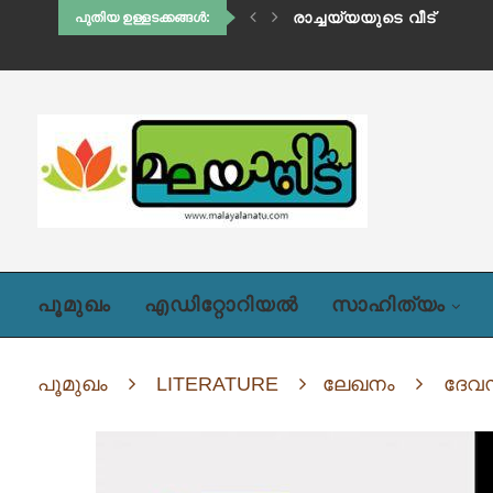
ഹിഡിംബി (അദ്ധ്യായം ഒന്
പുതിയ ഉള്ളടക്കങ്ങൾ:
പൂമുഖം
എഡിറ്റോറിയൽ
സാഹിത്യം
പൂമുഖം
LITERATURE
ലേഖനം
ദേവസ