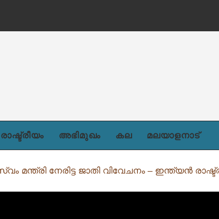
ന്)
രാഷ്ട്രീയം
അഭിമുഖം
കല
മലയാളനാട്
്വം മന്ത്രി നേരിട്ട ജാതി വിവേചനം – ഇന്ത്യൻ രാഷ