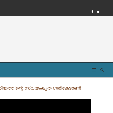
്ട്രീയത്തിന്റെ സ്വയംകൃത ഗതികേടാണ്!