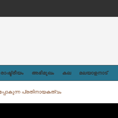
ന്)
രാഷ്ട്രീയം
അഭിമുഖം
കല
മലയാളനാട്
പ്പോകുന്ന പ്രതിനായകത്വം