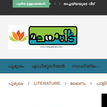
ഹിഡിംബി (അദ്ധ്യായം ഒന്
രാച്ചയ്യയുടെ വീട്
പുതിയ ഉള്ളടക്കങ്ങൾ:
പൂമുഖം
എഡിറ്റോറിയൽ
സാഹിത്യം
പൂമുഖം
LITERATURE
ലേഖനം
പാളി