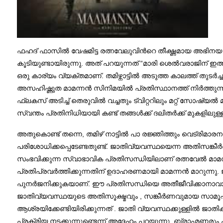
ഫഹദ് ഫാസില്‍ വേഷമിട്ട രത്നവേലുവിന്‍റെ തീക്ഷ്ണമായ അഭിനയ ര
കൂടിയുണ്ടായിരുന്നു. അത് പറയുന്നത് “മാരി ശെല്‍വരാജിന് ഇ
ഒരു കാര്യം വ്യക്തമാണ്. തമിഴ്നാട്ടില്‍ അടുത്ത കാലത്ത് തുടര്
അസഹിഷ്ണുത മാമന്നന്‍ സിനിമയില്‍ പ്രതിസ്ഥാനത്ത് നിര്‍ത്തുന്
ഫ്ലകസ് അടിച്ച് തെരുവില്‍ വച്ചതും ട്വിറ്ററിലും മറ്റ് സോഷ്യ
സ്വന്തം പ്രതിനിധിയായി കണ്ട് തങ്ങള്‍ക്ക് ദലിതര്‍ക്ക് മുകളില
അതുകൊണ്ട് തന്നെ, തമിഴ് നാട്ടില്‍ പാ രജ്ഞിത്തും വെട്രിമ
പരിശോധിക്കപ്പെടേണ്ടതുണ്ട്. ജാതിവ്യവസ്ഥയെന്ന അതിസങ്കീര
സംഭവിക്കുന്ന സ്വാഭാവിക പ്രതിസന്ധിയിലാണ് രത്നവേല്‍ മാമന്നനെ
പ്രതിപ്രവര്‍ത്തിക്കുന്നതിന് ഉദാഹരണമായി മാമന്നന്‍ മാറുന
പുനര്‍ജനിക്കുകയാണ്. ഈ പ്രതിസന്ധിയെ അതീജീവിക്കാനാവാത്
ജാതിവ്യവസ്ഥയുടെ അതിസൂക്ഷ്മവും , സങ്കീര്‍ണവുമായ സാമൂഹ
ആശ്രയിക്കേണ്ടിയിരിക്കുന്നത് . ജാതി വ്യവസ്ഥക്കുള്ളില്‍ ജാതി
പ്രക്രിയ നടക്കുന്നുണ്ടെന്ന് അദ്ദേഹം പറയുന്നു. ബ്രാഹ്മണരു