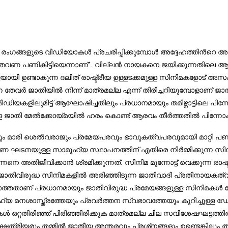
ംഗങ്ങളുടെ വീഡിയോകള്‍ പ്രചരിപ്പിക്കുമ്പോള്‍ അദ്ദേഹത്തിന്‍റെ അഭി
ത്തവണ പണികിട്ടിയെന്നാണ്”. വില്ലന്‍ നായകനെ ജയിക്കുന്നതിലെ ആ
‍ച്ചയായി ഉണ്ടാകുന്ന ദലിത് രാഷ്ട്രീയ ഉള്ളടക്കമുള്ള സിനിമകളോട് അ
ന തേവര്‍ ജാതിയില്‍ നിന്ന് മാത്രമല്ല എന്ന് തിരിച്ചറിയുമ്പോളാണ് ജ
ല്‍ മീഡിയകളിലുമിട്ട് ആഘോഷിച്ചതിലും പ്രധാനമായും തമിഴ്നാട്ടിലെ പ
ുള്ള ജാതി മേൽക്കോയ്മയിൽ ഹരം കൊണ്ട് ആരവം തീര്‍ത്തതില്‍ പിന്നോക്
ാരനും മാരി ശെല്‍വരാജും പ്രമേയപരവും ഭാവുകത്വപരവുമായി മാറ്റി
്‍ണ ഘടനയുള്ള സാമൂഹ്യ സ്ഥാപനത്തിന് എതിരെ നിര്‍മ്മിക്കുന്ന സ
 അതിജീവിക്കാന്‍ ശ്രമിക്കുന്നത്. സിനിമ മുന്നോട്ട് വെക്കുന്ന രാഷ്
്നു. ജാതിവിരുദ്ധ സിനിമകളില്‍ അരിഞ്ഞിടുന്ന ജാതിവാദി പ്രതിനായക
തതാണ് പ്രധാനമായും ജാതിവിരുദ്ധ പ്രമേയങ്ങളുള്ള സിനിമകള്‍ നേ
്യ മനശാസ്ത്രത്തേയും പ്രവര്‍ത്തന സ്വഭാവത്തേയും കുറിച്ചുള്ള
കള്‍ ഒറ്റതിരിഞ്ഞ് പിരിഞ്ഞിരിക്കുക മാത്രമല്ല ചില സവിശേഷഘട്ടത്തില
ം ക്ഷത്രിയരും തമ്മില്‍ ജാതീയ അന്തരവും പ്രശ്‌നങ്ങളും ഉണ്ടെങ്കില