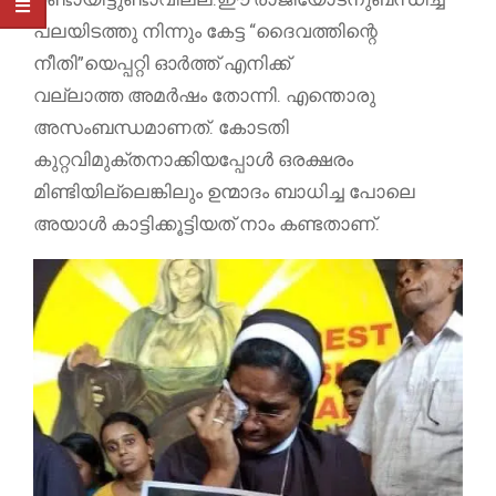
പലയിടത്തു നിന്നും കേട്ട “ദൈവത്തിന്റെ
നീതി”യെപ്പറ്റി ഓർത്ത് എനിക്ക്
വല്ലാത്ത അമർഷം തോന്നി. എന്തൊരു
അസംബന്ധമാണത്. കോടതി
കുറ്റവിമുക്തനാക്കിയപ്പോൾ ഒരക്ഷരം
മിണ്ടിയില്ലെങ്കിലും ഉന്മാദം ബാധിച്ച പോലെ
അയാൾ കാട്ടിക്കൂട്ടിയത് നാം കണ്ടതാണ്.