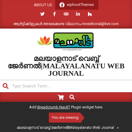
Skip
wphootThemes
ABOUT US
to
content
ആർട്ടിക്കിളുകൾ അയക്കേണ്ട വിലാസം mneditorial@live.com
മലയാളനാട് വെബ്ബ്
ജേർണൽ|MALAYALANATU WEB
JOURNAL
Search
Search
Primary
Navigation
Add
Breadcrumb NavXT
Plugin widget here.
Menu
You are viewing:
മലയാളനാട് വെബ്ബ് ജേർണൽ|Malayalanatu Web Journal
>