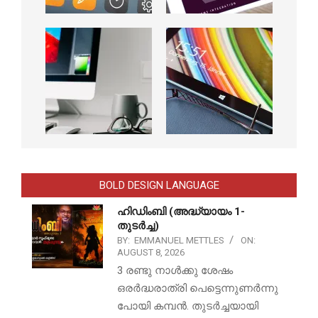
BOLD DESIGN LANGUAGE
ഹിഡിംബി (അദ്ധ്യായം 1-
തുടർച്ച)
BY:
EMMANUEL METTLES
ON:
AUGUST 8, 2026
3 രണ്ടു നാൾക്കു ശേഷം
ഒരർദ്ധരാത്രി പെട്ടെന്നുണർന്നു
പോയി കമ്പൻ. തുടർച്ചയായി