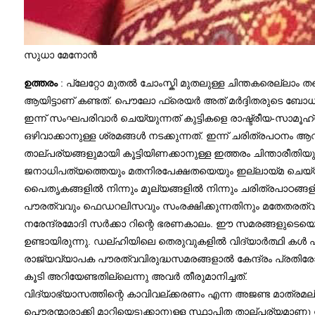
സുധാ മേനോൻ
ഉത്തരം
: പ്ലേറ്റോ മുതല്‍ ചോംസ്കി മുതലുള്ള ചിന്തകരെല്ല
ആയിട്ടാണ് കണ്ടത്. പൌലോ ഫ്രെയര്‍ അത് മർദ്ദിതരുടെ ബോധനശാ
ഇന്ന് സംഘപരിവാര്‍ ചെയ്യുന്നത് കുട്ടികളെ രാഷ്ട്രീയ-സാമ
ഒഴിവാക്കാനുള്ള ശ്രമങ്ങൾ നടക്കുന്നത്. ഇന്ന് ചരിത്രപഠനം ആ
താല്പര്യങ്ങളുമായി കൂട്ടിയിണക്കാനുള്ള ഇത്തരം ചിന്താരീതിയുടെ 
ജനാധിപത്യത്തെയും മതനിരപേക്ഷതയെയും ഇല്ലായ്മ ചെയ്യാന്‍ 
പൈതൃകങ്ങളില്‍ നിന്നും മൂല്യങ്ങളില്‍ നിന്നും ചരിത്രപാഠങ്ങ
പൗരത്വവും ഫെഡറലിസവും സംരക്ഷിക്കുന്നതിനും മതേതരത്വവു
നരേന്ദ്രമോദി സർക്കാ റിന്റെ ഭരണകാലം. ഈ സമരങ്ങളുടെയെല്
ഉണ്ടായിരുന്നു. ഡല്ഹിയിലെ തെരുവുകളില്‍ വിദ്യാർത്ഥി കള്‍ പ
രാജ്യവ്യാപക പൗരത്വവിരുദ്ധസമരങ്ങളാല്‍ കേന്ദ്രം പ്രതി
കൂടി അറിയേണ്ടതില്ലെന്നു അവര്‍ തീരുമാനിച്ചത്.
വിദ്യാഭ്യാസത്തിന്റെ കാവിവല്ക്കരണം എന്ന അജണ്ട മാത്രമല
പൌരന്മാരാക്കി മാറ്റിയെടുക്കാനുള്ള സ്ഥാപിത താല്പര്യമാണു