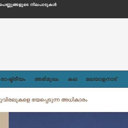
രാഷ്ട്രീയം
അഭിമുഖം
കല
മലയാളനാട്
ടുവിരലുകളെ ഭയപ്പെടുന്ന അധികാരം