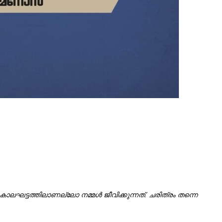
കാലഘട്ടത്തിലാണല്ലോ നമ്മൾ ജീവിക്കുന്നത്. ചരിത്രം തന്നെ