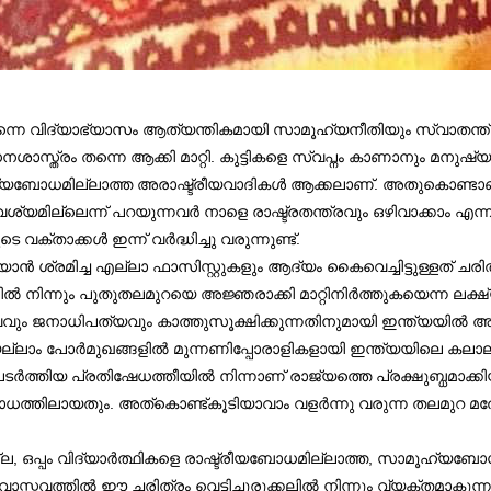
ാം തന്നെ വിദ്യാഭ്യാസം ആത്യന്തികമായി സാമൂഹ്യനീതിയും സ്വാത
സ്ത്രം തന്നെ ആക്കി മാറ്റി. കുട്ടികളെ സ്വപ്നം കാണാനും മനുഷ്യര
ൂഹ്യബോധമില്ലാത്ത അരാഷ്ട്രീയവാദികൾ ആക്കലാണ്. അതുകൊണ്ടാണ് വി
വശ്യമില്ലെന്ന് പറയുന്നവർ നാളെ രാഷ്ട്രതന്ത്രവും ഒഴിവാക്കാം എ
വക്താക്കൾ ഇന്ന് വർദ്ധിച്ചു വരുന്നുണ്ട്.
ശ്രമിച്ച എല്ലാ ഫാസിസ്റ്റുകളും ആദ്യം കൈവെച്ചിട്ടുള്ളത് ചരി
ളില്‍ നിന്നും പുതുതലമുറയെ അജ്ഞരാക്കി മാറ്റിനിർത്തുകയെന്ന ലക്ഷ
ം ജനാധിപത്യവും കാത്തുസൂക്ഷിക്കുന്നതിനുമായി ഇന്ത്യയില്‍ 
ലാം പോർമുഖങ്ങളില്‍ മുന്നണിപ്പോരാളികളായി ഇന്ത്യയിലെ കലാലയങ
ടർത്തിയ പ്രതിഷേധത്തീയില്‍ നിന്നാണ് രാജ്യത്തെ പ്രക്ഷുബ്ധമാക്കി
രോധത്തിലായതും. അത്‌കൊണ്ട്കൂടിയാവാം വളർന്നു വരുന്ന തലമുറ
്ല, ഒപ്പം വിദ്യാർത്ഥികളെ രാഷ്ട്രീയബോധമില്ലാത്ത, സാമൂഹ്യബ
 വാസ്തവത്തിൽ ഈ ചരിത്രം വെട്ടിച്ചുരുക്കലില്‍ നിന്നും വ്യക്തമാ