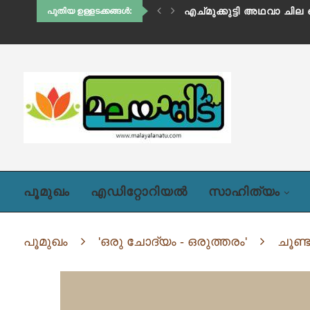
വല്യമ്മ
പുതിയ ഉള്ളടക്കങ്ങൾ:
പൂമുഖം
എഡിറ്റോറിയൽ
സാഹിത്യം
പൂമുഖം
'ഒരു ചോദ്യം - ഒരുത്തരം'
ചൂണ്