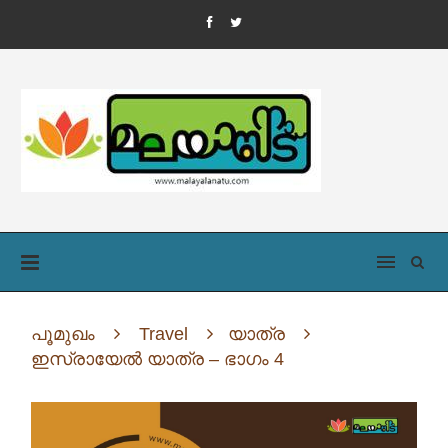
പൂമുഖം
Travel
യാത്ര
ഇസ്രായേൽ യാത്ര – ഭാഗം 4