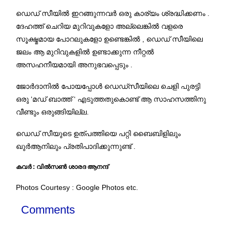
ഡെഡ് സീയിൽ ഇറങ്ങുന്നവർ ഒരു കാര്യം ശ്രദ്ധിക്കണം .
ദേഹത്ത് ചെറിയ മുറിവുകളോ അല്ലെങ്കിൽ വളരെ
സൂക്ഷ്മമായ പോറലുകളോ ഉണ്ടെങ്കിൽ , ഡെഡ് സീയിലെ
ജലം ആ മുറിവുകളിൽ ഉണ്ടാക്കുന്ന നീറ്റൽ
അസഹനീയമായി അനുഭവപ്പെടും .
ജോർദാനിൽ പോയപ്പോൾ ഡെഡ്സീയിലെ ചെളി പുരട്ടി
ഒരു ‘മഡ് ബാത്ത് ‘ എടുത്തതുകൊണ്ട് ആ സാഹസത്തിനു
വീണ്ടും ഒരുങ്ങിയില്ല.
ഡെഡ് സീയുടെ ഉത്പത്തിയെ പറ്റി ബൈബിളിലും
ഖുർആനിലും പ്രതിപാദിക്കുന്നുണ്ട് .
കവർ : വിൽസൺ ശാരദ ആനന്ദ്
Photos Courtesy : Google Photos etc.
Comments