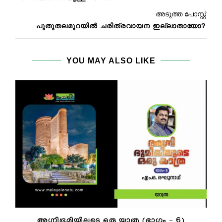
അടുത്ത പോസ്റ്റ്
പുതുതലമുറയിൽ ചരിത്രവായന ഇല്ലാതായോ?
YOU MAY ALSO LIKE
അഗ്നിഭൂമിയിലൂടെ ഒരു യാത്ര (ഭാഗം – 6)