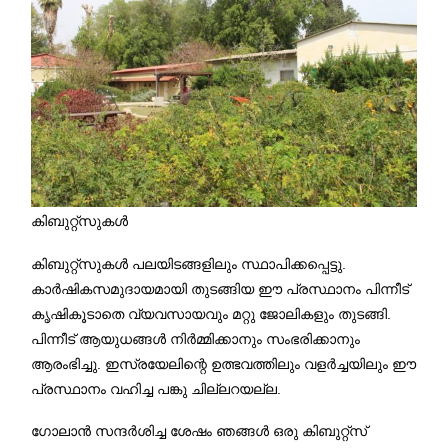
കിബുറ്റ്‌സുകൾ
കിബുറ്റ്സുകൾ പലയിടങ്ങളിലും സ്ഥാപിക്കപ്പെട്ടു.
കാർഷികസമുദായമായി തുടങ്ങിയ ഈ പ്രസ്ഥാനം പിന്നീട്
കൃഷികൂടാതെ വ്യവസായവും മറ്റു ജോലികളും തുടങ്ങി.
പിന്നീട് ആയുധങ്ങൾ നിർമ്മിക്കാനും സംഭരിക്കാനും
ആരംഭിച്ചു. ഇസ്രയേലിന്റെ ഉത്ഭവത്തിലും വളർച്ചയിലും ഈ
പ്രസ്ഥാനം വഹിച്ച പങ്കു ചില്ലറയല്ല.
ഗോലാൻ സന്ദർശിച്ച ശേഷം ഞങ്ങൾ ഒരു കിബുറ്റ്സ്