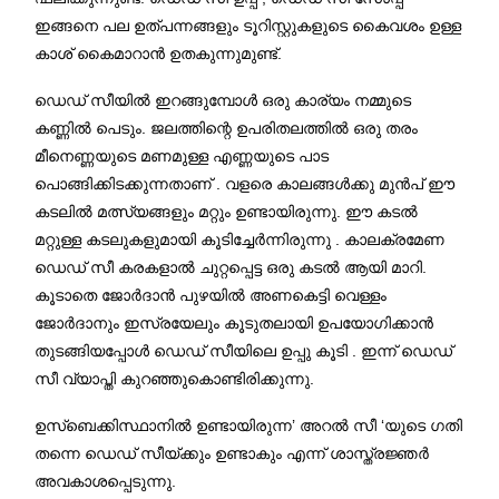
ഇങ്ങനെ പല ഉത്പന്നങ്ങളും ടൂറിസ്റ്റുകളുടെ കൈവശം ഉള്ള
കാശ് കൈമാറാൻ ഉതകുന്നുമുണ്ട്.
ഡെഡ് സീയിൽ ഇറങ്ങുമ്പോൾ ഒരു കാര്യം നമ്മുടെ
കണ്ണിൽ പെടും. ജലത്തിന്റെ ഉപരിതലത്തിൽ ഒരു തരം
മീനെണ്ണയുടെ മണമുള്ള എണ്ണയുടെ പാട
പൊങ്ങിക്കിടക്കുന്നതാണ് . വളരെ കാലങ്ങൾക്കു മുൻപ് ഈ
കടലിൽ മത്സ്യങ്ങളും മറ്റും ഉണ്ടായിരുന്നു. ഈ കടൽ
മറ്റുള്ള കടലുകളുമായി കൂടിച്ചേർന്നിരുന്നു . കാലക്രമേണ
ഡെഡ് സീ കരകളാൽ ചുറ്റപ്പെട്ട ഒരു കടൽ ആയി മാറി.
കൂടാതെ ജോർദാൻ പുഴയിൽ അണകെട്ടി വെള്ളം
ജോർദാനും ഇസ്രയേലും കൂടുതലായി ഉപയോഗിക്കാൻ
തുടങ്ങിയപ്പോൾ ഡെഡ് സീയിലെ ഉപ്പു കൂടി . ഇന്ന് ഡെഡ്
സീ വ്യാപ്തി കുറഞ്ഞുകൊണ്ടിരിക്കുന്നു.
ഉസ്ബെക്കിസ്ഥാനിൽ ഉണ്ടായിരുന്ന’ അറൽ സീ ‘യുടെ ഗതി
തന്നെ ഡെഡ് സീയ്ക്കും ഉണ്ടാകും എന്ന് ശാസ്ത്രജ്ഞർ
അവകാശപ്പെടുന്നു.