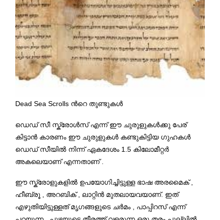
Dead Sea Scrolls ൻറെ തുണ്ടുകൾ
ഡെഡ് സീ സ്ക്രോൾസ് എന്ന് ഈ ചുരുളുകൾക്കു പേര്
കിട്ടാൻ കാരണം ഈ ചുരുളുകൾ കണ്ടുകിട്ടിയ ഗുഹകൾ
ഡെഡ് സീയിൽ നിന്ന് ഏകദേശം 1.5 കിലോമീറ്റർ
അകലെയാണ് എന്നതാണ് .
ഈ സ്ക്രോളുകളിൽ ഉപയോഗിച്ചിട്ടുള്ള ഭാഷ അരമൈക് ,
ഹീബ്രൂ , അറബിക് , ലാറ്റിൻ മുതലായവയാണ്. ഇത്
എഴുതിയിട്ടുള്ളത് മൃഗങ്ങളുടെ ചർമം , പാപ്പിറസ് എന്ന്
പറയുന്ന , പുഴയുടെ തീരത്ത് വളരുന്ന ഒരു തരം പുല്ലിൽ