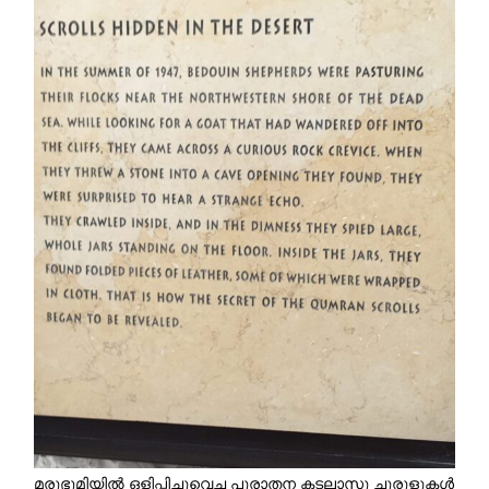
മരുഭൂമിയിൽ ഒളിപ്പിച്ചുവെച്ച പുരാതന കടലാസു ചുരുളുകൾ