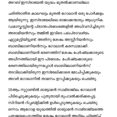
അറബ് ഇസ്രായേൽ യുദ്ധം മുതൽക്കാണല്ലോ.
ചരിത്രാതീത കാലഘട്ടം മുതൽ ഗോലാൻ ഒരു പോർക്കളം
ആയിരുന്നു. ഇസ്രായേലിലെ രാജാക്കന്മാരും ആധുനിക
ഡമാസ്കസ്സിന്റെ പ്രാന്തപ്രദേശങ്ങളിൽ അധിവസിച്ചിരുന്ന
അരാമിയൻസും തമ്മിൽ ഇവിടെ പലപ്രാവശ്യം
ഏറ്റുമുട്ടിയിട്ടുണ്ട്. അതിനു ശേഷം അസ്സീറിയൻസും
ബാബിലോണിയൻസും ഗോലാൻ കരസ്ഥമാക്കി .
ബാബിലോണിയൻ ഭരണത്തിന് ശേഷം പേർഷ്യക്കാരുടെ
അധീനത്തിലായി ഈ പ്രദേശം. പേർഷ്യക്കാരുടെ
ഭരണത്തിലായിരുന്നപ്പോൾ ബാബിലോണിയൻസ്
തടവിലാക്കിയിരുന്ന ഇസ്രേലിക്കാരെ മോചിപ്പിക്കുകയും
അവർ ഗോലാനിൽ താമസം ഉറപ്പിക്കുകയും ചെയ്തു.
16ആം നൂറ്റാണ്ടിൽ ഓട്ടോമൻ സാമ്രാജ്യം ഗോലാൻ
പിടിച്ചെടുക്കുകയും പുതുതായി രൂപവൽക്കരിക്കപ്പെട്ട
സിറിയൻ റിപ്പബ്ളിക്കിൽ ഉൾപ്പെടുത്തുകയും ചെയ്തു.
ഒന്നാം ആഗോള യുദ്ധത്തിൽ ഓട്ടോമൻ സാമ്രാജ്യത്തെ
പരാജയപ്പെടുത്തിയ ശേഷം ഗോലാൻ ആദ്യം ഫ്രഞ്ച്