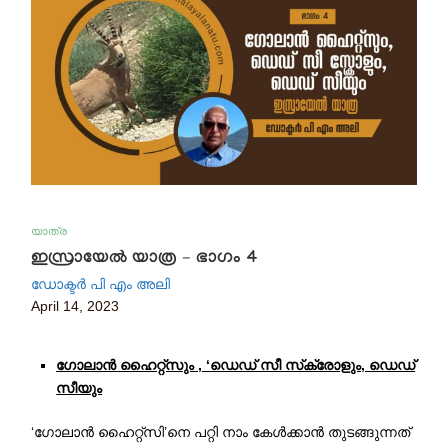
യാത്ര
ഇസ്രായേൽ യാത്ര – ഭാഗം 4
ഡോക്ടർ പി എം അലി
April 14, 2023
ഗോലാൻ ഹൈറ്റ്സും , ‘ഡെഡ് സീ സ്‌ക്രോളും, ഡെഡ്
സീയും
‘ഗോലാൻ ഹൈറ്റ്സി’നെ പറ്റി നാം കേൾക്കാൻ തുടങ്ങുന്നത്