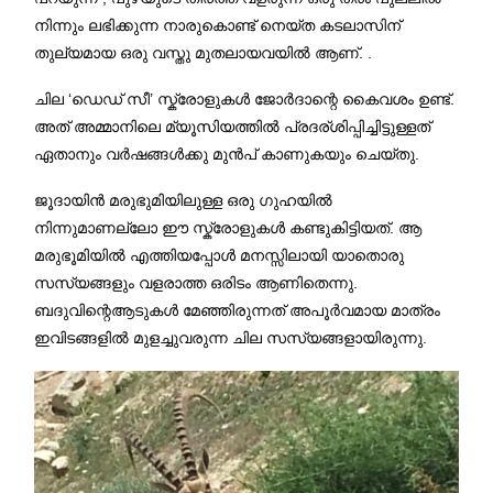
നിന്നും ലഭിക്കുന്ന നാരുകൊണ്ട് നെയ്ത കടലാസിന്
തുല്യമായ ഒരു വസ്തു മുതലായവയിൽ ആണ്. .
ചില ‘ഡെഡ് സീ’ സ്ക്രോളുകൾ ജോർദാന്റെ കൈവശം ഉണ്ട്.
അത് അമ്മാനിലെ മ്യൂസിയത്തിൽ പ്രദര്ശിപ്പിച്ചിട്ടുള്ളത്
ഏതാനും വർഷങ്ങൾക്കു മുൻപ് കാണുകയും ചെയ്തു.
ജൂദായിൻ മരുഭുമിയിലുള്ള ഒരു ഗുഹയിൽ
നിന്നുമാണല്ലോ ഈ സ്ക്രോളുകൾ കണ്ടുകിട്ടിയത്. ആ
മരുഭൂമിയിൽ എത്തിയപ്പോൾ മനസ്സിലായി യാതൊരു
സസ്യങ്ങളും വളരാത്ത ഒരിടം ആണിതെന്നു.
ബദുവിന്റെആടുകൾ മേഞ്ഞിരുന്നത് അപൂർവമായ മാത്രം
ഇവിടങ്ങളിൽ മുളച്ചുവരുന്ന ചില സസ്യങ്ങളായിരുന്നു.