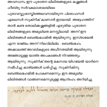
അവസാനം ഈ പുരാതന ലിഖിതങ്ങളുടെ കഷ്ണങ്ങൾ
ഹീബ്രൂ സർവകലാശാലയിലെ
പുരാവസ്തുശാസ്ത്രത്തലവനായിരുന്ന പ്രൊഫസർ
എലെസർ സുക്‌നിക് കാണാൻ ഇടയായി. അദ്ദേഹത്തിന്
താൻ കണ്ട തൊലിക്കഷ്ണങ്ങളിൽ എഴുതിയ പുരാതന
ലിഖിതങ്ങളുടെ അമൂല്യത മനസ്സിലായി. അന്ന് ഈ
ലിഖിതങ്ങൾ ബെത്ലഹേമിൽ ആയിരുന്നു. ഇസ്രായേൽ
എന്ന രാജ്യം അന്ന് നിലവിലില്ല . ബെത്ലഹേം
അക്കാലത്ത് അറബികളുടെ അധീനതയിൽ ആയിരുന്നു.
അങ്ങോട്ടുള്ള യാത്ര അപകടങ്ങൾ നിറഞ്ഞതും
ആയിരുന്നു. സുക്‌നിക് തന്റെ മകനായ യിഗയേൽ യാദിനെ
സമീപിച്ചു കാര്യങ്ങൾ ധരിപ്പിച്ചു. സുക്‌നികിനു
ബെത്ലെഹേമിൽ പോകണമെന്നും ഈ അമൂല്യ
ലിഖിതങ്ങൾ വാങ്ങണമെന്നുമുള്ള ആഗ്രഹം അറിയിച്ചു.