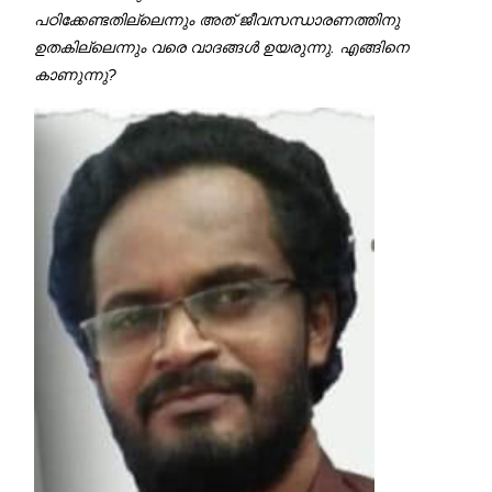
പഠിക്കേണ്ടതില്ലെന്നും അത് ജീവസന്ധാരണത്തിനു
ഉതകില്ലെന്നും വരെ വാദങ്ങൾ ഉയരുന്നു. എങ്ങിനെ
കാണുന്നു?