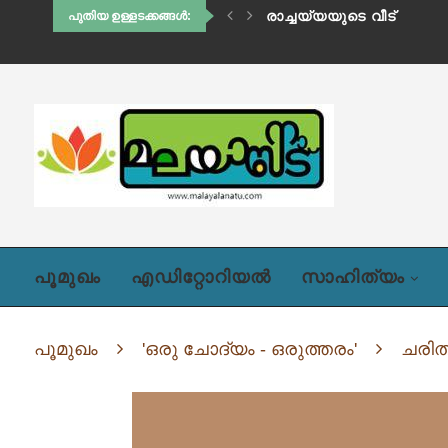
ഹിഡിംബി (അദ്ധ്യായം ഒന്
പുതിയ ഉള്ളടക്കങ്ങൾ:
പൂമുഖം
എഡിറ്റോറിയൽ
സാഹിത്യം
പൂമുഖം
'ഒരു ചോദ്യം - ഒരുത്തരം'
ചരിത