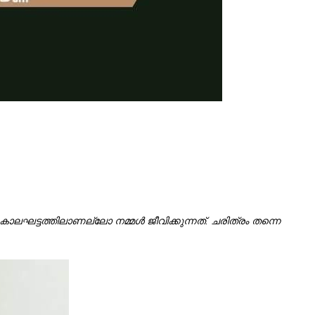
കാലഘട്ടത്തിലാണല്ലോ നമ്മൾ ജീവിക്കുന്നത്. ചരിത്രം തന്നെ