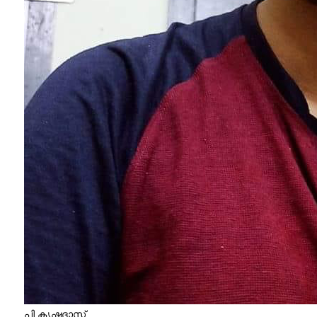
പി കൃഷ്ണദാസ്