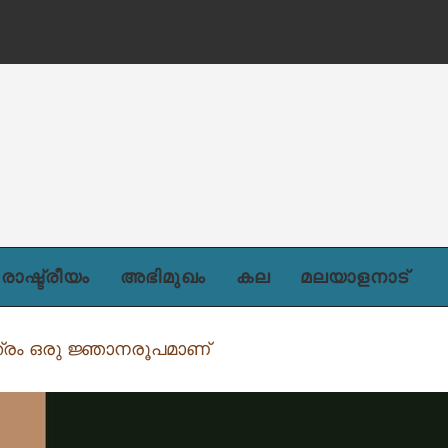
ന്)
രാഷ്ട്രീയം
അഭിമുഖം
കല
മലയാളനാട്
്രം ഒരു ജ്ഞാനരൂപമാണ്