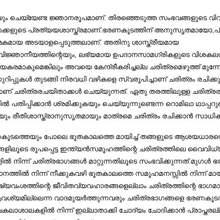
ുകയും ചെയ്യേണ്ട ജ്ഞാനരൂപമാണ്‌. തിരഞ്ഞെടുത്ത സംഭവങ്ങളുടെ
ര രചയിതാക്കളുടെ പ്രത്യയശാസ്ത്രമാണ്.ഭരണകൂടത്തിന് അനുസൃതമാ
ധാനാത്മകമായ അടയാളപ്പെടുത്തലാണ്. അതിനു ശാസ്ത്രീയമായ
വിജ്ഞാനീയത്തിന്റെയും, ലഭ്യമായ ഉപദാനസാമഗ്രികളുടെ വിശകലനത്
രമാകുമെങ്കിലും അവയെ കേന്ദ്രീകരിച്ചല്ല ചരിത്രമെഴുത്ത് മുന്
ക്കുറിപ്പുകള്‍ തുടങ്ങി നിരവധി വഴികളെ സ്വരൂപിച്ചാണ് ചരിത്രം രച
് ചരിത്രരചയിതാക്കള്‍ ചെയ്യുന്നത്. ഏതു തരത്തിലുള്ള ചരിത്രര
്‍ പതിപ്പിക്കാന്‍ ശ്രമിക്കുകയും ചെയ്യുന്നുണ്ടെന്ന റൊമിലാ ഥാപ്
ും രീതിശാസ്ത്രാനുസൃതമായും മാത്രമെ ചരിത്രം രചിക്കാന്‍ സാധിക
ത്തെയും പോലെ ഭൂതകാലത്തെ മായിച്ച് തങ്ങളുടെ ആശയധാരയെ സ്ഥാപ
്ങളിലൂടെ രൂപപ്പെട്ട ഇന്ത്യന്‍സമൂഹത്തിന്റെ ചരിത്രത്തിലെ വൈവിധ
നിന്ന് ചരിത്രഭാഗങ്ങള്‍ മാറ്റുന്നതിലൂടെ സംഭവിക്കുന്നത്.മുഗള്‍
പഠനത്തില്‍ നിന്ന് നീക്കുകവഴി ഭൂതകാലത്തെ സമൂഹമനസ്സില്‍ നിന്ന് മ
ഷ്യവംശത്തിന്റെ ജീവിതവ്യവഹാരങ്ങളെല്ലാം ചരിത്രത്തിന്റെ ഭാഗമാണ്.
വശ്യമില്ലെന്ന വാദമുയര്‍ത്തുന്നവരും ചരിത്രഭാഗങ്ങളെ ഭരണകൂടതാ
ലാശാലകളില്‍ നിന്ന് ഇല്ലാതാക്കി ചോദ്യം ചോദിക്കാന്‍ പ്രാപ്തരല്