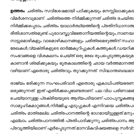
ഉത്തരം
: ചരിത്രം സവിശേഷമായി പഠിക്കുകയും മനസ്സിലാക്ക
വിമര്‍ശനവുമാണ്. ചരിത്രത്തെ നിര്‍മ്മിക്കുന്നത് ചരിത്
നിര്‍മ്മിക്കപ്പെടാം.ചരിത്രം യാഥാര്‍ത്ഥ്യത്തിന്റെ പ്രതിനി
രീതിശാസത്രമുണ്ട്.പുരാവസ്തുവിജ്ഞാനീയത്തിന്റെയും,നാണയ
നാട്ടുമൊഴികളും വാമൊഴികഥനങ്ങളും ചരിത്രമെഴുത്തിന് സഹായക
രേഖകള്‍,വ്യക്തികളുടെ ഓര്‍മ്മകുറിപ്പുകള്‍,കത്തുകള്‍,ഡയറി
സംഭവങ്ങളെ വിശകലനം ചെയ്ത് ഒരു രേഖ രൂപപ്പെടുത്തുകയുമാണ
കാണാന്‍ ശ്രമിക്കുകയും ഭൂതകാലത്തിന്റെ ഛായ വര്‍ത്തമാനത്തില
വഴിയാണ് ഏതൊരു ചരിത്രവും തുറക്കുന്നത്. സിദ്ധാന്തബദ്ധമായ
രാജ്യം ഭരിക്കുന്ന സംഘപരിവാര്‍ ഏതൊരു ഏകാധിപത്യഭരണകൂട
ഒരുങ്ങുന്നത്. ഇത് എതിര്‍ക്കപ്പെടേണ്ടതാണ്. പല വിധ പരിണാമങ
ചെയ്യാനുള്ള പ്രക്രിയയുടെ ആദ്യപടിയാണ് പാഠപുസ്തകങ്ങളില്‍ 
സാമൂഹികമാറ്റങ്ങള്‍,നിര്‍മ്മിച്ച എടുപ്പുകൾ എന്നിവയെ ചരിത്ര
ചരിത്രം മാത്രമല്ല ചരിത്രപഠനത്തിന്റെ ഭാഗമായിട്ടുള്ളത്.മനു
എല്ലാം ചരിത്രപഠനത്തില്‍ പ്രതിപാദിക്കുന്നു.ചരിത്രപഠനം ആ
പ്രവൃത്തിയിലാണ് ഏര്‍പ്പെടുന്നത്.മാനവികവിഷയങ്ങളെ സര്‍വ്വക