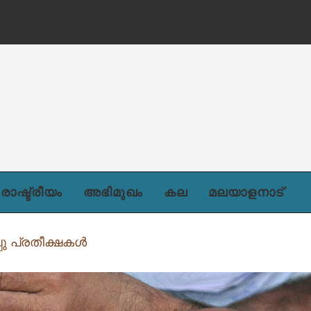
ന്)
രാഷ്ട്രീയം
അഭിമുഖം
കല
മലയാളനാട്
പു പ്രതീക്ഷകൾ