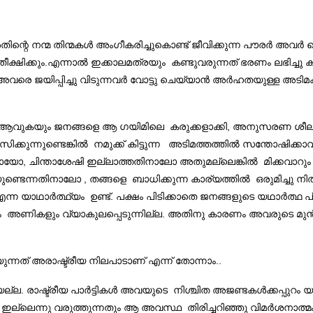
തിന്റെ നന്മ തിന്മകൾ അംഗീകരിച്ചുകൊണ്ട് ജീവിക്കുന്ന പൗരർ അവർ 
 പ്രതീക്ഷിക്കും.എന്നാൽ ഇക്കാലമത്രയും കണ്ടുവരുന്നത്‌ ഭരണം ല
രെ ജയിപ്പിച്ചു വിടുന്നവർ വോട്ടു ചെയ്യാൻ അർഹതയുള്ള അടി
ിം ആവുകയും ജനങ്ങളെ ആ ഗയിമിലെ കരുക്കളാക്കി, അനുസരണ ശീലരായ 
ിക്കുന്നുണ്ടെങ്കിൽ നമുക്ക് കിട്ടുന്ന അടിമത്തത്തിൽ സന്തോഷിക്കാ
മായോ, ചിന്താശേഷി ഇല്ലാത്തതിനാലോ അതുമല്ലെങ്കിൽ മിക്കവാറു
ണ്ടെന്നതിനാലോ , തങ്ങളെ ബാധിക്കുന്ന കാര്യത്തിൽ ഒരുമിച്ചു 
്ന യാഥാർത്ഥ്യം ഉണ്ട്. പക്ഷം പിടിക്കാതെ ജനങ്ങളുടെ യഥാർത്ഥ പ്ര
ാവും അണികളും വ്യാകുലപ്പെടുന്നില്ല. അതിനു കാരണം അവരുടെ മ
ളയുന്നത് അരാഷ്ട്രീയ നിലപാടാണ് എന്ന് തോന്നാം..
തയല്ല. രാഷ്ട്രീയ പാർട്ടികൾ അവയുടെ നിശ്ചിത അജണ്ടകൾക്കപ്പുറ
 ഇല്ലെന്നു വരുത്തുന്നതും ആ അവസ്ഥ തിരിച്ചറിഞ്ഞു വിമർശനാത്മ