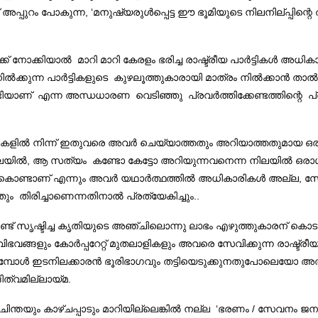
അപ്പുറം പോകുന്ന, ‘മനുഷ്യരുൾപ്പെട്ട ഈ ഭൂമിയുടെ നിലനില്പ്പിന്റെ
്ക് നോക്കിയാൽ മാറി മാറി കേരളം ഭരിച്ച രാഷ്ട്രീയ പാർട്ടികൾ അധ
ിൽക്കുന്ന പാർട്ടികളുടെ കുഴലൂത്തുകാരായി മാത്രം നിൽക്കാൻ താ
യാണ് എന്ന അന്ധധാരണ വെടിഞ്ഞു പ്രവർത്തിക്കേണ്ടത്തിന്റെ പ്ര
ട്ടികളിൽ നിന്ന് ഇതുവരെ അവർ ചെയ്യാത്തതും അറിയാത്തതുമായ ഒരു 
ലയിൽ, ആ സത്യം കണ്ടോ കേട്ടോ അറിയുന്നവനെന്ന നിലയിൽ ഒരാൾ ചെയ
 കൊണ്ടാണ് എന്നും അവർ യഥാർത്ഥത്തിൽ അധികാരികൾ അല്ല, സേവക
ം തിരിച്ചാണെന്നതിനാൽ പ്രത്യേകിച്ചും..
ൃഷ്ടിച്ച കൃതിയുടെ അഞ്ചിലൊന്നു ലാഭം എഴുത്തുകാരന് കൊടുത്തു
ളും കോർപ്പറേറ്റ് മുതലാളികളും അവരെ സേവിക്കുന്ന രാഷ്ട്രീയക്കാരും
്കുമ്പോൾ ഇടനിലക്കാരൻ ഭൂരിഭാഗവും തട്ടിയെടുക്കുനതുപോലെയോ
ത്വമില്ലായ്മ.
തയും കാഴ്ചപ്പാടും മാറിയില്ലെങ്കിൽ നല്ല ‘ഭരണം / സേവനം ജനങ്ങ