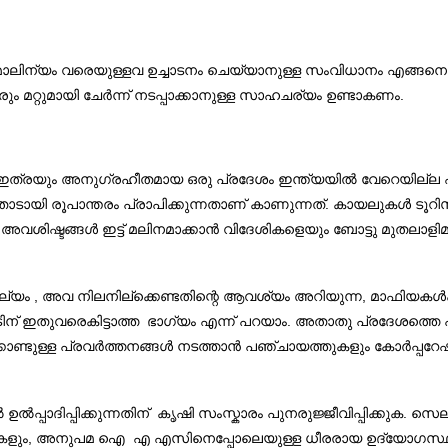
ലിന്യം വരെയുള്ളവ ഉച്ചാടനം ചെയ്യാനുള്ള സംവിധാനം എങ്ങനെ ഉ
മറ്റുമായി ചേർന്ന് നടപ്പാക്കാനുള്ള സാഹചര്യം ഉണ്ടാകണം.
്. ഇത്രയും അനുഗ്രഹീതമായ ഒരു പ്രദേശം ഇന്ത്യയിൽ വേറെയില്ല 
ടായി രൂപാന്തരം പ്രാപിക്കുന്നതാണ് കാണുന്നത്. കായലുകൾ ടൂറ
ീറ്റ അവശിഷ്ടങ്ങൾ ഇട്ട് മലിനമാക്കാൻ വിദേശികളെയും ബോട്ടു മുതലാ
്യം , അവ നിലനില്ക്കെണ്ടതിന്റെ ആവശ്യം അറിയുന്ന, മാഫിയകൾക
് ഇതുവരെകിട്ടാത്ത ഭാഗ്യം എന്ന് പറയാം. അതാതു പ്രദേശത്തെ പ
ി ക്കൊണ്ടുള്ള പ്രവർത്തനങ്ങൾ നടത്താൻ പഞ്ചായത്തുകളും കോർപ്പറ
ൽ ഉൽപ്പാദിപ്പിക്കുന്നതിന് കൃഷി സംസ്കാരം പുനരുജ്ജീവിപ്പിക്കു
ളും, അനുപമ ഐ എ എസിനെപ്പോലെയുള്ള ധീരരായ ഉദ്യോഗസ്ഥരും ഇന