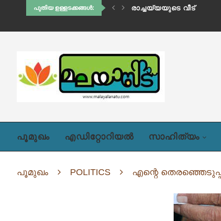
ഹിഡിംബി (അദ്ധ്യായം ഒന്
പുതിയ ഉള്ളടക്കങ്ങൾ:
പൂമുഖം
എഡിറ്റോറിയൽ
സാഹിത്യം
പൂമുഖം
POLITICS
എന്റെ തെരഞ്ഞെടുപ്