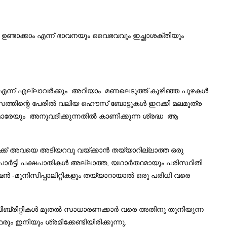
ണ്ടാക്കാം എന്ന് ഭാവനയും വൈഭവവും ഇച്ഛാശക്തിയും
എന്ന് എല്ലാവർക്കും അറിയാം. മണലെടുത്ത് കുഴിഞ്ഞ പുഴകൾ
ിസത്തിന്റെ പേരിൽ വലിയ ഹൌസ് ബോട്ടുകൾ ഇറക്കി മലമൂത്ര
ളിമാരേയും അനുവദിക്കുന്നതിൽ കാണിക്കുന്ന ശ്രദ്ധ ആ
്ക്‌ അവയെ അടിയറവു വയ്ക്കാൻ തയ്യാറില്ലാത്ത ഒരു
ാർട്ടി പക്ഷപാതികൾ അല്ലാത്ത, യഥാർത്ഥമായും പരിസ്ഥിതി
േഷൻ -മുനിസിപ്പാലിറ്റികളും തയ്യാറായാൽ ഒരു പരിധി വരെ
ക. സെലിബ്രിറ്റികൾ മുതൽ സാധാരണക്കാർ വരെ അതിനു തുനിയുന്ന
ിയും ശ്രമിക്കേണ്ടിയിരിക്കുന്നു.