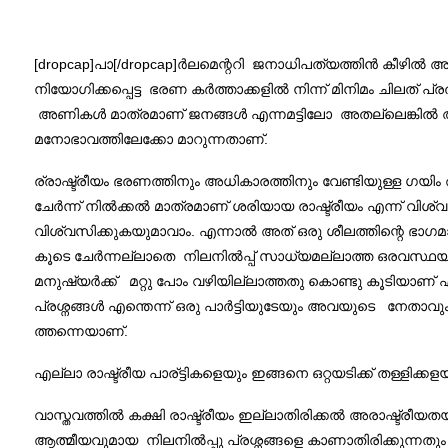
[dropcap]പാ[/dropcap]ർലമെന്ററി ജനാധിപത്യത്തിൻ കീഴിൽ അ
നിയോഗിക്കപ്പെട്ട ഭരണ കർത്താക്കളിൽ നിന്ന് മിനിമം ചിലത്
അണികൾ മാത്രമാണ് ജനങ്ങൾ എന്നമട്ടിലോ അതല്ലെങ്കിൽ അവ
മനോഭാവത്തിലേക്കോ മാറുന്നതാണ്.
ര്രാഷ്ട്രീയം ഭരണത്തിനും അധികാരത്തിനും വേണ്ടിയുള്ള ഗയ
ചേർന്ന് നിൽക്കൽ മാത്രമാണ് ശരിയായ രാഷ്ട്രീയം എന്ന് വിശ്വസ
വിശ്വസിക്കുകയുമാവാം. എന്നാൽ അത് ഒരു ശീലത്തിന്റെ ഭാഗ
കൂടെ ചേർന്നല്ലാതെ നിലനിൽപ്പ്‌ സാധ്യമല്ലാത്ത ഒരവസ്ഥയു
മനുഷ്യർക്ക് മറ്റു പോം വഴിയില്ലാത്തതു കൊണ്ടു കൂടിയാണ് എന
പ്രശ്നങ്ങൾ എന്തെന്ന് ഒരു പാർട്ടിയുടേയും അവയുടെ നേത
ത്തന്നെയാണ്.
എല്ലാ രാഷ്ട്രീയ പാര്ട്ടികളെയും ഇങ്ങനെ ഒറ്റയടിക്ക് തള്ളിക്ക
വാസ്തവത്തിൽ കക്ഷി രാഷ്ട്രീയം ഇല്ലാതിരിക്കൽ അരാഷ്ട്രീയ
ആത്മീയവുമായ നിലനിൽപ്പു പ്രശ്നങ്ങളെ കാണാതിരിക്കുന്നതും