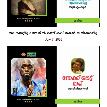
തലക്കെട്ടില്ലാത്തതിൽ രണ്ട് കവിതകൾ ദുഃഖിക്കാറില്ല
July 7, 2026