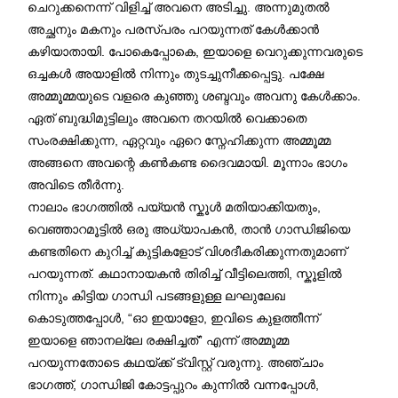
ചെറുക്കനെന്ന് വിളിച്ച് അവനെ അടിച്ചു. അന്നുമുതൽ
അച്ഛനും മകനും പരസ്പരം പറയുന്നത് കേൾക്കാൻ
കഴിയാതായി. പോകെപ്പോകെ, ഇയാളെ വെറുക്കുന്നവരുടെ
ഒച്ചകൾ അയാളിൽ നിന്നും തുടച്ചുനീക്കപ്പെട്ടു. പക്ഷേ
അമ്മൂമ്മയുടെ വളരെ കുഞ്ഞു ശബ്ദവും അവനു കേൾക്കാം.
ഏത് ബുദ്ധിമുട്ടിലും അവനെ തറയിൽ വെക്കാതെ
സംരക്ഷിക്കുന്ന, ഏറ്റവും ഏറെ സ്നേഹിക്കുന്ന അമ്മൂമ്മ
അങ്ങനെ അവന്റെ കൺകണ്ട ദൈവമായി. മൂന്നാം ഭാഗം
അവിടെ തീർന്നു.
നാലാം ഭാഗത്തിൽ പയ്യൻ സ്കൂൾ മതിയാക്കിയതും,
വെഞ്ഞാറമൂട്ടിൽ ഒരു അധ്യാപകൻ, താൻ ഗാന്ധിജിയെ
കണ്ടതിനെ കുറിച്ച് കുട്ടികളോട് വിശദീകരിക്കുന്നതുമാണ്
പറയുന്നത്. കഥാനായകൻ തിരിച്ച് വീട്ടിലെത്തി, സ്കൂളിൽ
നിന്നും കിട്ടിയ ഗാന്ധി പടങ്ങളുള്ള ലഘുലേഖ
കൊടുത്തപ്പോൾ, “ഓ ഇയാളോ, ഇവിടെ കുളത്തീന്ന്
ഇയാളെ ഞാനല്ലേ രക്ഷിച്ചത്” എന്ന് അമ്മൂമ്മ
പറയുന്നതോടെ കഥയ്ക്ക് ട്വിസ്റ്റ് വരുന്നു. അഞ്ചാം
ഭാഗത്ത്, ഗാന്ധിജി കോട്ടപ്പുറം കുന്നിൽ വന്നപ്പോൾ,