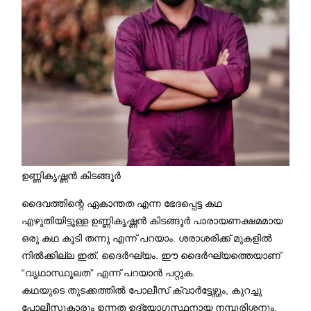
ഉണ്ണികൃഷ്ണൻ കിടങ്ങൂർ
ദൈവത്തിന്റെ ഏകാന്തത എന്ന ഭേദപ്പെട്ട കഥ
എഴുതിയിട്ടുള്ള ഉണ്ണികൃഷ്ണൻ കിടങ്ങൂർ പാരായണക്ഷമമായ
ഒരു കഥ കൂടി തന്നു എന്ന് പറയാം. ശരാശരിക്ക് മുകളിൽ
നിൽക്കില്ല ഇത്. ദൈർഘ്യം. ഈ ദൈർഘ്യത്തെയാണ്
“വൃഥാസ്ഥൂലത” എന്ന് പറയാൻ പറ്റുക.
കഥയുടെ തുടക്കത്തിൽ പോലീസ് ക്വാർട്ടേഴ്സും, കുറച്ചു
പോലീസുകാരും ഉന്നത ഉദ്യോഗസ്ഥനായ നമ്പൂരിശ്ശനും,