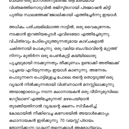
ചെയ്ത് ഒരു മാസത്തിനുശേഷം ആവശ്യമായ
വിശ്രമത്തിനൊടുവിൽ രജിസ്ട്രാറായി പ്രമോഷൻ കിട്ടി
പുതിയ സ്ഥലത്തേക്ക് ജോലിക്കായി എത്തിച്ചേർന്നു ഇയാൾ.
അധികം പരിചയമില്ലാത്ത നാട്ടിൽ, ഒരു വൈകുന്നേരം
നടക്കാൻ ഇറങ്ങിയപ്പോൾ എവിടെയോ എത്തിച്ചേരുന്നു.
വിചിത്രവും പേടിപ്പെടുത്തുന്നതുമായ കാഴ്ചകളാൽ
ചകിതനായി പോകുന്നു. ഒരു വലിയ ബംഗ്ലാവിന്റെ മുറ്റത്ത്
നിന്നും മുതിർന്ന ഒരു പെൺകുട്ടി കയ്യിലൊരു
പൂച്ചയുമായി നടക്കുന്നതും തീക്കുണ്ഡം ഉണ്ടാക്കി അതിലേക്ക്
പൂച്ചയെ എറിയുന്നതും ഇയാൾ കാണുന്നു. അന്നേരം
പൊടുന്നനെ പൊട്ടിമുളച്ച പോലെ തന്റെ തൊട്ടടുത്ത് ഒരു
വൃദ്ധൻ നിൽക്കുന്നതായി വിശ്വനാഥൻ മനസ്സിലാക്കുന്നു.
അയാളോടൊപ്പം നടന്ന കഥാനായകൻ ഒരു വീടിനുമുമ്പിലെ
ഗേറ്റിലാണ് എത്തിച്ചേരുന്നത്. മഴപെയ്യാൻ
തുടങ്ങിയതിനാൽ വൃദ്ധന്റെ ക്ഷണം സ്വീകരിച്ച്,
കോലായിൽ നീക്കിവെച്ച കസേരയിൽ അയാൾക്കൊപ്പം
കഥാനായകൻ ഇരിക്കുന്നു. 70 വയസ്സ് പ്രായം
തോന്നിക്കുന്ന വൃദ്ധന് തന്നെക്കാൾ ആരോഗ്യവും