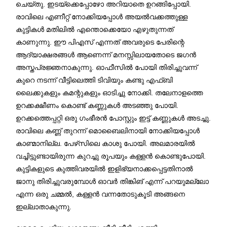
ചെയ്തു. ഇടയ്ക്കെപ്പോഴോ അറിയാതെ ഉറങ്ങിപ്പോയി.
രാവിലെ എണീറ്റ് നോക്കിയപ്പോൾ അയൽവക്കത്തുള്ള
കുട്ടികൾ മതിലിൽ എന്തൊക്കെയോ എഴുതുന്നത്
കാണുന്നു. ഈ പിഎസ് എന്നത് അവരുടെ പേരിന്റെ
ആദ്യാക്ഷരങ്ങൾ ആണെന്ന് മനസ്സിലായതോടെ ജഗൻ
അസ്തപ്രജ്ഞനാകുന്നു. ഓഫീസിൽ പോയി തിരിച്ചുവന്ന്
കുറെ നടന്ന് വീട്ടിലെത്തി ടിവിയും കണ്ടു എഫ്ബി
ലൈക്കുകളും കമന്റുകളും ഓടിച്ചു നോക്കി. തലേനാളത്തെ
ഉറക്കക്ഷീണം കൊണ്ട് കണ്ണുകൾ അടഞ്ഞു പോയി.
ഉറക്കത്തെപ്പറ്റി ഒരു ഗംഭീരൻ പോസ്റ്റും ഇട്ട് കണ്ണുകൾ അടച്ചു.
രാവിലെ കണ്ണ് തുറന്ന് മൊബൈലിനായി നോക്കിയപ്പോൾ
കാണ്മാനില്ല. പേഴ്‌സിലെ കാശു പോയി. അലമാരയിൽ
വച്ചിട്ടുണ്ടായിരുന്ന കുറച്ചു രൂപയും കള്ളൻ കൊണ്ടുപോയി.
കുട്ടികളുടെ കുത്തിവരയിൽ ഇളിഭ്യനാക്കപ്പെട്ടതിനാൽ
ജാനു തിരിച്ചുവരുമ്പോൾ ഓവർ തിങ്കിങ് എന്ന് പറയുമല്ലോ
എന്ന ഒരു ചമ്മൽ, കള്ളൻ വന്നതോടുകൂടി അങ്ങനെ
ഇല്ലാതാകുന്നു.