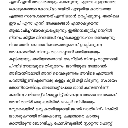
എസ് എന്നീ അക്ഷരങ്ങളും കാണുന്നു. ഏതോ കള്ളന്മാരോ
കൊള്ളക്കാരോ കോഡ് ഭാഷയിൽ എഴുതിയ കാര്യമായ
എന്തോ സന്ദേശമാണത് എന്ന് ജഗൻ ഉറപ്പിക്കുന്നു. അതിലെ
ഈ പി എസ് എന്നീ അക്ഷരങ്ങൾ എന്താകുമെന്ന്
ആലോചിച്ച് വ്യാകുലപ്പെടുന്നു. ഇതിനെക്കുറിച്ച് നെറ്റിൽ
നിന്നും കിട്ടിയ വിവരങ്ങൾ വച്ച് കൊള്ളസംഘം രണ്ടുമൂന്നു
ദിവസത്തിനകം അവിടെയെത്തുമെന്ന് ഉറപ്പിക്കുന്നു.
അപകടത്തിൽ നിന്നും രക്ഷപ്പെടാൻ ഭാര്യയേയും
കുട്ടിയെയും അടിയന്തരമായി ആ വീട്ടിൽ നിന്നും മാറ്റാനായി
പിന്നീട് അയാളുടെ തീരുമാനം. ജാനിയുടെ അമ്മാവൻ
അടിയന്തിരമായി അന്ന് വൈകുന്നേരം അവിടെ എത്താൻ
പറഞ്ഞിട്ടുണ്ട് എന്നൊരു കള്ളം കൂടി തട്ടി വിടുന്നു. സംശയം
തോന്നിയെങ്കിലും അങ്ങോട്ട് പോയ ജാനി കണ്ടത് വീണ്
കാലിനു പരിക്കേറ്റ് പ്ലാസ്റ്ററിട്ട് കിടക്കുന്ന അമ്മാവനെയാണ്.
അന്ന് രാത്രി ഒരു കയ്യിൽ പെപ്പർ സ്പ്രേയും
മറുകൈയിൽ ഒരു കത്തിയുമായി ജഗൻ വാതിലിന് പിറകിൽ
ജാഗരൂകനായി നിലകൊണ്ടു. കള്ളന്മാരെ കാത്തു
കാത്തിരുന്ന് ബോറടിച്ചു. ഫേസ്ബുക്കിൽ സ്റ്റാറ്റസ് പോസ്റ്റ്