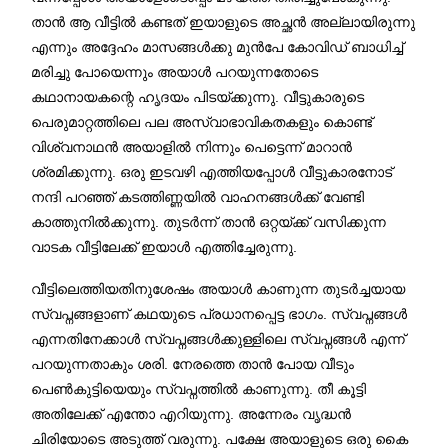
താൻ ആ വീട്ടിൽ കണ്ടത് ഇയാളുടെ അച്ഛൻ അല്ലായിരുന്നു
എന്നും അദ്ദേഹം മാസങ്ങൾക്കു മുൻപേ കോവിഡ് ബാധിച്ച്
മരിച്ചു പോയെന്നും അയാൾ പറയുന്നതോടെ
കഥാനായകന്റെ ഹൃദയം പിടയ്ക്കുന്നു. വീട്ടുകാരുടെ
പെരുമാറ്റത്തിലെ പല അസ്വാഭാവികതകളും കൊണ്ട്
വിശ്വനാഥൻ അയാളിൽ നിന്നും പെട്ടെന്ന് മാറാൻ
ശ്രമിക്കുന്നു. ഒരു ഇടവഴി എത്തിയപ്പോൾ വീട്ടുകാരനോട്
നന്ദി പറഞ്ഞ് കടത്തിണ്ണയിൽ വാഹനങ്ങൾക്ക് വേണ്ടി
കാത്തുനിൽക്കുന്നു. തുടർന്ന് താൻ ഒറ്റയ്ക്ക് വസിക്കുന്ന
വാടക വീട്ടിലേക്ക് ഇയാൾ എത്തിച്ചേരുന്നു.
വീട്ടിലെത്തിയതിനുശേഷം അയാൾ കാണുന്ന തുടർച്ചയായ
സ്വപ്നങ്ങളാണ് കഥയുടെ പ്രധാനപ്പെട്ട ഭാഗം. സ്വപ്നങ്ങൾ
എന്നതിനേക്കാൾ സ്വപ്നങ്ങൾക്കുള്ളിലെ സ്വപ്നങ്ങൾ എന്ന്
പറയുന്നതാകും ശരി. നേരത്തെ താൻ പോയ വീടും
പെൺകുട്ടിയെയും സ്വപ്നത്തിൽ കാണുന്നു. തീ കൂട്ടി
അതിലേക്ക് എന്തോ എറിയുന്നു. അന്നേരം വൃദ്ധൻ
ചിരിയോടെ അടുത്ത് വരുന്നു. പക്ഷേ അയാളുടെ ഒരു കൈ