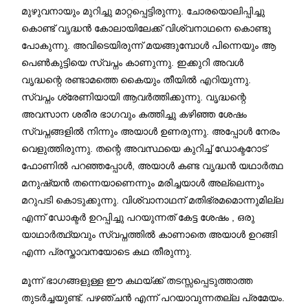
മുഴുവനായും മുറിച്ചു മാറ്റപ്പെട്ടിരുന്നു. ചോരയൊലിപ്പിച്ചു
കൊണ്ട് വൃദ്ധൻ കോലായിലേക്ക് വിശ്വനാഥനെ കൊണ്ടു
പോകുന്നു. അവിടെയിരുന്ന് മയങ്ങുമ്പോൾ പിന്നെയും ആ
പെൺകുട്ടിയെ സ്വപ്നം കാണുന്നു. ഇക്കുറി അവൾ
വൃദ്ധന്റെ രണ്ടാമത്തെ കൈയും തീയിൽ എറിയുന്നു.
സ്വപ്നം ശ്രേണിയായി ആവർത്തിക്കുന്നു. വൃദ്ധന്റെ
അവസാന ശരീര ഭാഗവും കത്തിച്ചു കഴിഞ്ഞ ശേഷം
സ്വപ്നങ്ങളിൽ നിന്നും അയാൾ ഉണരുന്നു. അപ്പോൾ നേരം
വെളുത്തിരുന്നു. തന്റെ അവസ്ഥയെ കുറിച്ച് ഡോക്ടറോട്
ഫോണിൽ പറഞ്ഞപ്പോൾ, അയാൾ കണ്ട വൃദ്ധൻ യഥാർത്ഥ
മനുഷ്യൻ തന്നെയാണെന്നും മരിച്ചയാൾ അല്ലെന്നും
മറുപടി കൊടുക്കുന്നു. വിശ്വാനാഥന് മതിഭ്രമമൊന്നുമില്ല
എന്ന് ഡോക്ടർ ഉറപ്പിച്ചു പറയുന്നത് കേട്ട ശേഷം , ഒരു
യാഥാർത്ഥ്യവും സ്വപ്നത്തിൽ കാണാതെ അയാൾ ഉറങ്ങി
എന്ന പ്രസ്താവനയോടെ കഥ തീരുന്നു.
മൂന്ന് ഭാഗങ്ങളുള്ള ഈ കഥയ്ക്ക് തടസ്സപ്പെടുത്താത്ത
തുടർച്ചയുണ്ട്. പഴഞ്ചൻ എന്ന് പറയാവുന്നതല്ല പ്രമേയം.