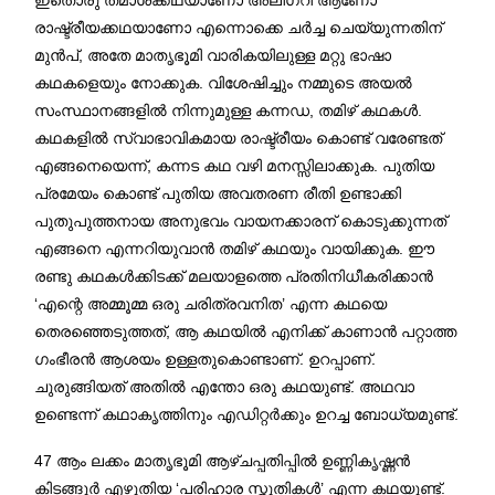
രാഷ്ട്രീയക്കഥയാണോ എന്നൊക്കെ ചർച്ച ചെയ്യുന്നതിന്
മുൻപ്, അതേ മാതൃഭൂമി വാരികയിലുള്ള മറ്റു ഭാഷാ
കഥകളെയും നോക്കുക. വിശേഷിച്ചും നമ്മുടെ അയൽ
സംസ്ഥാനങ്ങളിൽ നിന്നുമുള്ള കന്നഡ, തമിഴ് കഥകൾ.
കഥകളിൽ സ്വാഭാവികമായ രാഷ്ട്രീയം കൊണ്ട് വരേണ്ടത്
എങ്ങനെയെന്ന്, കന്നട കഥ വഴി മനസ്സിലാക്കുക. പുതിയ
പ്രമേയം കൊണ്ട് പുതിയ അവതരണ രീതി ഉണ്ടാക്കി
പുതുപുത്തനായ അനുഭവം വായനക്കാരന് കൊടുക്കുന്നത്
എങ്ങനെ എന്നറിയുവാൻ തമിഴ് കഥയും വായിക്കുക. ഈ
രണ്ടു കഥകൾക്കിടക്ക് മലയാളത്തെ പ്രതിനിധീകരിക്കാൻ
‘എന്റെ അമ്മൂമ്മ ഒരു ചരിത്രവനിത’ എന്ന കഥയെ
തെരഞ്ഞെടുത്തത്, ആ കഥയിൽ എനിക്ക് കാണാൻ പറ്റാത്ത
ഗംഭീരൻ ആശയം ഉള്ളതുകൊണ്ടാണ്. ഉറപ്പാണ്.
ചുരുങ്ങിയത് അതിൽ എന്തോ ഒരു കഥയുണ്ട്. അഥവാ
ഉണ്ടെന്ന് കഥാകൃത്തിനും എഡിറ്റർക്കും ഉറച്ച ബോധ്യമുണ്ട്.
47 ആം ലക്കം മാതൃഭൂമി ആഴ്ചപ്പതിപ്പിൽ ഉണ്ണികൃഷ്ണൻ
കിടങ്ങൂർ എഴുതിയ ‘പരിഹാര സ്തുതികൾ’ എന്ന കഥയുണ്ട്.