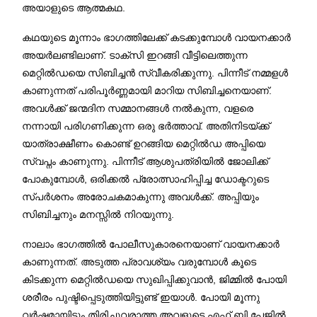
അയാളുടെ ആത്മകഥ.
കഥയുടെ മൂന്നാം ഭാഗത്തിലേക്ക് കടക്കുമ്പോൾ വായനക്കാർ
അയർലണ്ടിലാണ്. ടാക്സി ഇറങ്ങി വീട്ടിലെത്തുന്ന
മെറ്റിൽഡയെ സിബിച്ചൻ സ്വീകരിക്കുന്നു. പിന്നീട് നമ്മളൾ
കാണുന്നത് പരിപൂർണ്ണമായി മാറിയ സിബിച്ചനെയാണ്.
അവൾക്ക് ജന്മദിന സമ്മാനങ്ങൾ നൽകുന്ന, വളരെ
നന്നായി പരിഗണിക്കുന്ന ഒരു ഭർത്താവ്. അതിനിടയ്ക്ക്
യാത്രാക്ഷീണം കൊണ്ട് ഉറങ്ങിയ മെറ്റിൽഡ അപ്പിയെ
സ്വപ്നം കാണുന്നു. പിന്നീട് ആശുപത്രിയിൽ ജോലിക്ക്
പോകുമ്പോൾ, ഒരിക്കൽ പ്രോത്സാഹിപ്പിച്ച ഡോക്ടറുടെ
സ്പർശനം അരോചകമാകുന്നു അവൾക്ക്. അപ്പിയും
സിബിച്ചനും മനസ്സിൽ നിറയുന്നു.
നാലാം ഭാഗത്തിൽ പോലീസുകാരനെയാണ് വായനക്കാർ
കാണുന്നത്. അടുത്ത പ്രാവശ്യം വരുമ്പോൾ കൂടെ
കിടക്കുന്ന മെറ്റിൽഡയെ സുഖിപ്പിക്കുവാൻ, ജിമ്മിൽ പോയി
ശരീരം പുഷ്ടിപ്പെടുത്തിയിട്ടുണ്ട് ഇയാൾ. പോയി മൂന്നു
വർഷമായിട്ടും തിരിച്ചുവരാത്ത അവളുടെ എഫ് ബി പേജിൽ