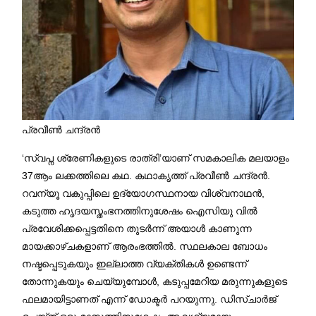
പ്രവീൺ ചന്ദ്രൻ
‘സ്വപ്ന ശ്രേണികളുടെ രാത്രി’യാണ് സമകാലിക മലയാളം
37ആം ലക്കത്തിലെ കഥ. കഥാകൃത്ത് പ്രവീൺ ചന്ദ്രൻ.
റവന്യൂ വകുപ്പിലെ ഉദ്യോഗസ്ഥനായ വിശ്വനാഥൻ,
കടുത്ത ഹൃദയസ്തംഭനത്തിനുശേഷം ഐസിയു വിൽ
പ്രവേശിക്കപ്പെട്ടതിനെ തുടർന്ന് അയാൾ കാണുന്ന
മായക്കാഴ്ചകളാണ് ആരംഭത്തിൽ. സ്ഥലകാല ബോധം
നഷ്ടപ്പെടുകയും ഇല്ലാത്ത വ്യക്തികൾ ഉണ്ടെന്ന്
തോന്നുകയും ചെയ്യുമ്പോൾ, കടുപ്പമേറിയ മരുന്നുകളുടെ
ഫലമായിട്ടാണത് എന്ന് ഡോക്ടർ പറയുന്നു. ഡിസ്ചാർജ്