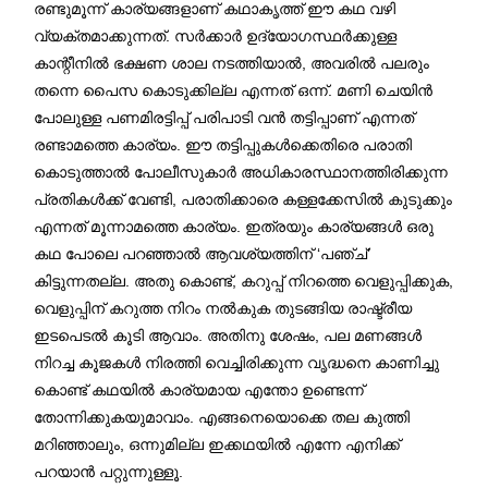
രണ്ടുമൂന്ന് കാര്യങ്ങളാണ് കഥാകൃത്ത് ഈ കഥ വഴി
വ്യക്തമാക്കുന്നത്. സർക്കാർ ഉദ്യോഗസ്ഥർക്കുള്ള
കാന്റീനിൽ ഭക്ഷണ ശാല നടത്തിയാൽ, അവരിൽ പലരും
തന്നെ പൈസ കൊടുക്കില്ല എന്നത് ഒന്ന്. മണി ചെയിൻ
പോലുള്ള പണമിരട്ടിപ്പ് പരിപാടി വൻ തട്ടിപ്പാണ് എന്നത്
രണ്ടാമത്തെ കാര്യം. ഈ തട്ടിപ്പുകൾക്കെതിരെ പരാതി
കൊടുത്താൽ പോലീസുകാർ അധികാരസ്ഥാനത്തിരിക്കുന്ന
പ്രതികൾക്ക് വേണ്ടി, പരാതിക്കാരെ കള്ളക്കേസിൽ കുടുക്കും
എന്നത് മൂന്നാമത്തെ കാര്യം. ഇത്രയും കാര്യങ്ങൾ ഒരു
കഥ പോലെ പറഞ്ഞാൽ ആവശ്യത്തിന് ‘പഞ്ച്’
കിട്ടുന്നതല്ല. അതു കൊണ്ട്, കറുപ്പ് നിറത്തെ വെളുപ്പിക്കുക,
വെളുപ്പിന് കറുത്ത നിറം നൽകുക തുടങ്ങിയ രാഷ്ട്രീയ
ഇടപെടൽ കൂടി ആവാം. അതിനു ശേഷം, പല മണങ്ങൾ
നിറച്ച കൂജകൾ നിരത്തി വെച്ചിരിക്കുന്ന വൃദ്ധനെ കാണിച്ചു
കൊണ്ട് കഥയിൽ കാര്യമായ എന്തോ ഉണ്ടെന്ന്
തോന്നിക്കുകയുമാവാം. എങ്ങനെയൊക്കെ തല കുത്തി
മറിഞ്ഞാലും, ഒന്നുമില്ല ഇക്കഥയിൽ എന്നേ എനിക്ക്
പറയാൻ പറ്റുന്നുള്ളൂ.