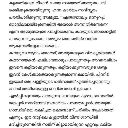
കുളത്തിലേക്ക് വീഴാൻ പോയ സമയത്ത് അമ്മൂമ്മ ചാടി
രക്ഷിക്കുകയായിരുന്നു എന്ന കാര്യം സവിസ്തരം
പ്രതിപാദിക്കുന്നു അമ്മൂമ്മ. ” എന്തായാലും ഒന്നുറപ്പ്.
ഞാനില്ലായിരുന്നെങ്കിൽ അയാൾ അന്ന് തീർന്നേനെ”
എന്ന അമ്മൂമ്മയുടെ പറച്ചിലാകണം കഥയുടെ തലക്കെട്ടിൽ
പറയുന്നതുപോലെ അമ്മൂമ്മ ഒരു ചരിത്ര വനിത
ആകുന്നതിനുള്ള കാരണം.
കഥയുടെ ആറാം ഭാഗത്ത്, അമ്മൂമ്മയുടെ വീരകൃത്യങ്ങൾ
കഥാനായകൻ എല്ലാവരോടും പറയുന്നതും അവരെല്ലാം
ഇവനെ കളിയാക്കുന്നതും, കളിയാക്കുന്നവരുടെ ശബ്ദം
ഇവൻ കേൾക്കാതെയാകുന്നതുമാണ് കഥയിൽ. പിന്നീട്
ഇയാൾ ഒരു പള്ളിയുടെ പരിസരത്ത് എത്തിപ്പെടുന്നതും
ഫാദർ അവിടെയുള്ള ചെറിയ ജോലി ഇവനെ
ഏൽപ്പിക്കുന്നതും പറയുന്നു. കഥയുടെ ഏഴാം ഭാഗത്തിൽ
തങ്കപ്പൻ സാറിനോട് ഇക്കാര്യം പറഞ്ഞപ്പോൾ, അമ്മൂമ്മ
ഗാന്ധിജിയെ രക്ഷിച്ചത് കൊണ്ടാണ് ചരിത്രം ആകാത്തത്
എന്നും, ഈ നാട്ടിലെ കുളത്തിൽ വീണ് ഗാന്ധിജി
മരിച്ചിരുന്നെങ്കിൽ നാടിന് കിട്ടാമായിരുന്ന ഏറ്റവും വലിയ