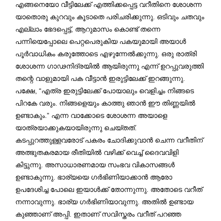
എങ്ങനെയോ വീട്ടിലേക്ക് എത്തിക്കപ്പെട്ട വറീതിനെ ശോശന്ന
യാതൊരു കുറവും കൂടാതെ പരിചരിക്കുന്നു. ഒടിവും ചതവും
എല്ലാം ഭേദപ്പെട്ട്, ആറുമാസം കൊണ്ട് തന്നെ
പന്നിയെപ്പോലെ പെറ്റപെരുകിയ പകയുമായി അയാൾ
പൂർവാധികം കരുത്തോടെ എഴുന്നേൽക്കുന്നു. ഒരു രാത്രി
ശോശന്ന ഗാഢനിദ്രയിൽ ആയിരുന്നു എന്ന് ഉറപ്പുവരുത്തി
തന്റെ വാളുമായി പക വീട്ടാൻ ഇരുട്ടിലേക്ക് ഇറങ്ങുന്നു.
പക്ഷേ, “എത്ര ഇരുട്ടിലേക്ക് പോയാലും വെളിച്ചം നിങ്ങടെ
പിറകേ വരും. നിങ്ങളെയും കാത്തു ഞാൻ ഈ തിണ്ണയിൽ
ഉണ്ടാകും.” എന്ന വാക്കോടെ ശോശന്ന അയാളെ
യാത്രയാക്കുകയായിരുന്നു ചെയ്തത്.
കടപ്പുറത്തുള്ളവരോട് പകരം ചോദിക്കുവാൻ ചെന്ന വറീതിന്
അത്ഭുതകരമായ രീതിയിൽ വഴിക്ക് വെച്ച് ദൈവവിളി
കിട്ടുന്നു. അസാധാരണമായ സംഭവ വികാസങ്ങൾ
ഉണ്ടാകുന്നു. ഭാര്യയെ ഗർഭിണിയാക്കാൻ ആരോ
ഉപദേശിച്ച പോലെ ഇയാൾക്ക് തോന്നുന്നു. അതോടെ വറീത്
നന്നാവുന്നു. ഭാര്യ ഗർഭിണിയാവുന്നു. അതിൽ ഉണ്ടായ
കുഞ്ഞാണ് അപ്പി. ഇതാണ് സവിസ്തരം വറീത് പറഞ്ഞ