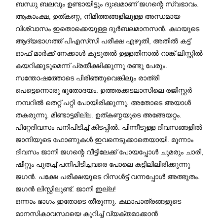
ബന്ധു ബലവും ഉണ്ടായിട്ടും ദുഃഖമാണ് ജഗന്റെ സ്വഭാവം.
ആകാംക്ഷ, ഉത്കണ്ഠ, നിമിത്തങ്ങളിലുള്ള അന്ധമായ
വിശ്വാസം ഇതൊക്കെയുള്ള ദുർബലമാനസൻ. കഥയുടെ
ആദ്യഭാഗത്ത് പിഎസ്‌സി പരീക്ഷ എഴുതി, അതിൽ കട്ട്
ഓഫ് മാർക്ക് നേക്കാൾ കൂടുതൽ ഉള്ളതിനാൽ റാങ്ക് ലിസ്റ്റിൽ
കയറിക്കൂടുമെന്ന് പ്രതീക്ഷിക്കുന്നു രണ്ടു പേരും.
സന്തോഷത്തോടെ പിരിഞ്ഞുവെങ്കിലും രാത്രി
പെട്ടെന്നൊരു ഭൂതോദയം. ഉത്തരക്കടലാസിലെ രജിസ്റ്റർ
നമ്പറിൽ തെറ്റ് പറ്റി പോയിരിക്കുന്നു. അതോടെ അയാൾ
തകരുന്നു. മിണ്ടാട്ടമില്ല. ഉത്കണ്ഠയുടെ അങ്ങേയറ്റം.
പിറ്റേദിവസം പനിപിടിച്ച് കിടപ്പിൽ. പിന്നീടുള്ള ദിവസങ്ങളിൽ
ജാനിയുടെ ഫോണുകൾ ഇവനെടുക്കാതെയായി. മൂന്നാം
ദിവസം ജാനി ജഗന്റെ വീട്ടിലേക്ക് പോയപ്പോൾ ചുമരും ചാരി,
ഷീറ്റും പുതച്ച് പനിപിടിച്ചവരെ പോലെ കട്ടിലിലിരിക്കുന്നു
ജഗൻ. പക്ഷേ പരീക്ഷയുടെ റിസൾട്ട് വന്നപ്പോൾ അത്ഭുതം.
ജഗൻ ലിസ്റ്റിലുണ്ട്. ജാനി ഇല്ല!
ഒന്നാം ഭാഗം ഇതോടെ തീരുന്നു. കഥാപാത്രങ്ങളുടെ
മാനസികാവസ്ഥയെ കുറിച്ച് വ്യക്തമാക്കാൻ