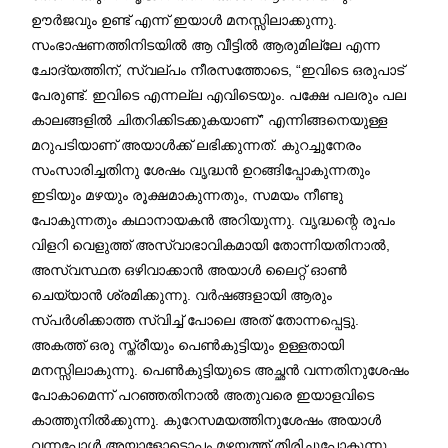
ഊർജവും ഉണ്ട് എന്ന് ഇയാൾ മനസ്സിലാക്കുന്നു.
സംഭാഷണത്തിനിടയിൽ ആ വീട്ടിൽ ആരുമില്ലേ എന്ന
ചോദ്യത്തിന്, സ്വല്പം നീരസത്തോടെ, “ഇവിടെ ഒരുപാട്
പേരുണ്ട്. ഇവിടെ എന്നല്ല എവിടെയും. പക്ഷേ പലരും പല
കാലങ്ങളിൽ ചിതറിക്കിടക്കുകയാണ്” എന്നിങ്ങനെയുള്ള
മറുപടിയാണ് അയാൾക്ക് ലഭിക്കുന്നത്. കുറച്ചുനേരം
സംസാരിച്ചതിനു ശേഷം വൃദ്ധൻ ഉറങ്ങിപ്പോകുന്നതും
ഇടിയും മഴയും രൂക്ഷമാകുന്നതും, സമയം നീണ്ടു
പോകുന്നതും കഥാനായകൻ അറിയുന്നു. വൃദ്ധന്റെ രൂപം
വിളറി വെളുത്ത് അസ്വാഭാവികമായി തോന്നിയതിനാൽ,
അസ്വസ്ഥത ഒഴിവാക്കാൻ അയാൾ ലൈറ്റ് ഓൺ
ചെയ്യാൻ ശ്രമിക്കുന്നു. വർഷങ്ങളായി ആരും
സ്പർശിക്കാത്ത സ്വിച്ച് പോലെ അത് തോന്നപ്പെട്ടു.
അകത്ത് ഒരു സ്ത്രീയും പെൺകുട്ടിയും ഉള്ളതായി
മനസ്സിലാകുന്നു. പെൺകുട്ടിയുടെ അച്ഛൻ വന്നതിനുശേഷം
പോകാമെന്ന് പറഞ്ഞതിനാൽ അതുവരെ ഇയാളവിടെ
കാത്തുനിൽക്കുന്നു. കുറേസമയത്തിനുശേഷം അയാൾ
വന്നപ്പോൾ അയാളോടൊപ്പം മഴയത്ത് തിരിച്ചുപോകുന്നു.