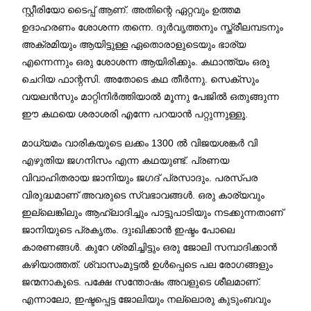
സ്റ്റീരിയോ ടൈപ്പ് ആണ്. അതിന്റെ ഏറ്റവും ഉത്തമ
ഉദാഹരണം ശോശന്ന തന്നെ. ദുർവൃത്തനും സ്ത്രീലമ്പടനും
അക്രമിയും ആയിട്ടുള്ള ഏതൊരാളുടെയും ഭാര്യ
എന്നെന്നും ഒരു ശോശന്ന ആയിരിക്കും. കഥാന്ത്യം ഒരു
ചെറിയ ഫാന്റസി. അതോടെ കഥ തീർന്നു. സെക്സും
വയലൻസും മാറ്റിനിർത്തിയാൽ മൂന്നു പേജിൽ ഒതുങ്ങുന്ന
ഈ കഥയെ ശരാശരി എന്നേ പറയാൻ പറ്റുന്നുള്ളൂ.
മാധ്യമം വാരികയുടെ ലക്കം 1300 ൽ വിജയശങ്കർ വി
എഴുതിയ ജഗനിസം എന്ന കഥയുണ്ട്. പ്രണയ
വിവാഹിതരായ ജാനിയും ജഗദ് പ്രസാദും. പരസ്പര
വിരുദ്ധമാണ് അവരുടെ സ്വഭാവങ്ങൾ. ഒരു കാര്യവും
ഇല്ലെങ്കിലും ആഹ്ലാദിച്ചും പാട്ടുപാടിയും നടക്കുന്നതാണ്
ജാനിയുടെ പ്രകൃതം. ദുഃഖിക്കാൻ ഇഷ്ടം പോലെ
കാരണങ്ങൾ. കുറേ ശ്രമിച്ചിട്ടും ഒരു ജോലി സമ്പാദിക്കാൻ
കഴിയാത്തത്. ശ്വാസംമുട്ടൽ ഉൾപ്പെടെ പല രോഗങ്ങളും
ജന്മനാകൂടെ. പക്ഷേ സന്തോഷം അവളുടെ ശീലമാണ്.
എന്നാലോ, ഇഷ്ടപ്പെട്ട ജോലിയും നല്ലൊരു കുടുംബവും