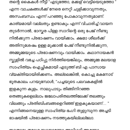
തന്റെ കൈകൾ നീട്ടി “എടുത്തോ, മക്കള് വെട്ടിയെടുത്തോ ”
എന്ന വാചകങ്ങൾക്ക് നേരെ നെറ്റി ചുളിക്കാവുന്നതും,
അസംബന്ധം എന്ന് പറഞ്ഞു പോകാവുന്നതുമാണ്.
കാര്യമായി വല്ലതും ഉണ്ടാകും എന്ന് വിചാരിച്ച് വായന
തുടർന്നാൽ, ഭാസ്കര പിള്ള സാറിന്റെ ഒരു പേജ് നീണ്ടു
നിൽക്കുന്ന പ്രഭാഷണം വായിക്കാം. ക്ഷമാ ശീലർക്ക്
അതിനുശേഷം ഉള്ള മുക്കാൽ പേജ് നീണ്ടുനിൽക്കുന്ന,
അമ്മൂമ്മയുടെ പ്രഭാഷണവും വായിക്കാം. കഥാനായകൻ
സ്കൂളിൽ വച്ചേ പഠിപ്പു നിർത്തിയെങ്കിലും, അമ്മൂമ്മ മലയാള
സാഹിത്യം ഐച്ഛികമായി എടുത്ത് ബി എ പാസായ
വ്യക്തിയായിരിക്കണം. അല്ലെങ്കിൽ, കൊച്ചു മകനോട്
ഭൂതകാലം പറയുമ്പോൾ, “പച്ചയുടെ പലവകകളിൽ
ഇളകുന്ന കുളം. നാലുപാടും തിങ്ങിനിറഞ്ഞ
തെങ്ങുകളെല്ലാം ജലോപരിതലത്തിലേക്ക് തലങ്ങും
വിലങ്ങും പ്രതിബിംബങ്ങളെറിഞ്ഞ് ഇളകുകയാണ്… ”
എന്നിങ്ങനെയുള്ള സാഹിത്യ ഭംഗി തുളുമ്പുന്ന അച്ചടി
ഭാഷയിൽ പ്രഭാഷണം നടത്തുകയില്ലല്ലോ.
ഇതൊരു തമാശക്കഥയാണോ അലിഗറി ആണോ