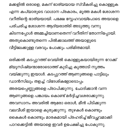
മക്കളിൽ ഒരാളെ, മകന് ഭാര്യയായ സ്വീകരിച്ചു കൊള്ളുക
എന്ന കപ്യാരുടെ വാഗ്ദാന പ്രകാരം, മൂത്ത മകൾ ശോശന്ന
വറീതിന്റെ ഭാര്യയായി. പക്ഷേ സ്നേഹവായ്പോടെ അയാളെ
പരിചരിച്ച ശോശന്ന ആദ്യരാത്രി അടുത്തു വന്നു
കിടന്നപ്പോൾ അമ്മച്ചിയാണതെന്ന് വറീതിന് തോന്നിപ്പോയി.
അതുകൊണ്ടുതന്നെ പിൽക്കാലത്ത് അയാളുടെ
വീട്ടിലേക്കുള്ള വരവും പോക്കും പരിമിതമായി.
ഒരിക്കൽ കടപ്പുറത്ത് വെയിൽ കൊള്ളുകയായിരുന്ന റോക്ക്
മ്യൂസിഷ്യന്മാരോടൊത്ത് കുടിച്ചു കൂത്താടി നൃത്തം
വയ്ക്കുന്നു ഇയാൾ. കടപ്പുറത്ത് ആണുങ്ങളെ പാട്ടിലും
ഡാൻസിലും തളച്ച്, വിദേശികളോടൊപ്പം
അരയപ്പെണ്ണുങ്ങളെ പ്രാപിക്കുന്നു. ചോദിക്കാൻ വന്ന
ആണുങ്ങളെ പങ്കായം കൊണ്ട് മർദ്ദിച്ചവശരാക്കുന്നു.
അവസാനം അവരിൽ ആരോ ഒരാൾ, മീൻ പിടിക്കുന്ന
വലവീശി ഇയാളെ കുരുക്കുന്നു. തുഴകൾ കൊണ്ടും
കൈകൾ കൊണ്ടും മാരകമായി പ്രഹരിച്ച് ജീവച്ഛവമാക്കി
പാറക്കെട്ടിൽ അയാളെ ഇവർ ഉപേക്ഷിച്ചു പോകുന്നു.