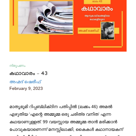
നിരൂപണം
കഥാവാരം – 43
അഹ്മദ് ഷെരീഫ്
February 9, 2023
മാതൃഭൂമി റിപ്പബ്ലിക്ദിന പതിപ്പിൽ (ലക്കം 46) അമൽ
എഴുതിയ ‘എന്റെ അമ്മൂമ്മ ഒരു ചരിത്ര വനിത’ എന്ന
കഥയാണുള്ളത്. 99 വയസ്സായ അമ്മൂമ്മ താൻ മരിക്കാൻ
പോവുകയാണെന്ന് മനസ്സിലാക്കി, കൈകൾ കഥാനായകന്