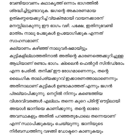
വേണ്ടിയാവണം കഥാകൃത്ത് ഒന്നാം ഭാഗത്തിൽ
ശ്രദ്ധിച്ചിട്ടുണ്ടാവുക. ജഗന്റെ അകാരണമായ
ഉത്കണ്ഠയെക്കുറിച്ച് വ്യക്തമായി വായനക്കാരന്
മനസ്സിലാകുന്നു ഈ ഭാഗം വഴി. പക്ഷേ, ഇതിനുവേണ്ടി
മാത്രം നാലു പേജുകൾ ഉപയോഗിക്കുക എന്നത്
സാഹസമാണ്.
കല്യാണം കഴിഞ്ഞ് നാലുവർഷമായിട്ടും
കുട്ടികളില്ലാത്തതിനാൽ അതിന്റെ കാരണത്തെക്കുറിച്ചുള്ള
ആധിയാണ് രണ്ടാം ഭാഗം. ക്ലൈൻ ഫെൽറ്റർ സിൻഡ്രോം
എന്ന പേരിൽ. തനിക്ക് ഈ രോഗമാണെന്നും, തന്റെ
ലൈംഗിക താല്പര്യക്കുറവ് ഇക്കാരണത്താലാണെന്നും
അതിനാലാണ് കുട്ടികൾ ഉണ്ടാകാത്തത് എന്നും ജഗൻ
പ്രഖ്യാപിക്കുന്നു. നെറ്റിൽ നിന്നും കണ്ടെത്തിയ
വിശദവിവരങ്ങൾ എല്ലാം തന്നെ കുറെ പ്രിന്റ് ഔട്ടിലായി
അയാൾ ജാനിയെ കാണിക്കുന്നു. തന്റെ ഓരോ
അവസ്ഥകളും അതിൽ പറഞ്ഞതുപോലെ തന്നെയാണ്
എന്ന് സ്ഥാപിക്കുകയും ചെയ്യുന്നു. ജാനിയുടെ
നിർബന്ധത്തിനു വഴങ്ങി ഡോക്ടറെ കാണുകയും