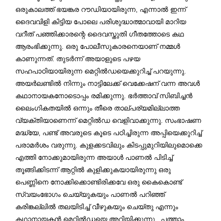
ഒരുകാലത്ത് ഭയങ്കര റൗഡിയായിരുന്ന, എന്നാൽ ഇന്ന്
ദൈവവിളി കിട്ടിയ പോലെ പരിശുദ്ധാത്മാവായി മാറിയ
വറീത് പഞ്ഞിക്കാരന്റെ ദൈവസ്തുതി ഗീതത്തോടെ കഥ
ആരംഭിക്കുന്നു. ഒരു പോലീസുകാരനെയാണ് നമ്മൾ
കാണുന്നത്. തുടർന്ന് അയാളുടെ പഴയ
സഹപാഠിയായിരുന്ന മെറ്റിൽഡയെക്കുറിച്ച് പറയുന്നു.
അയർലണ്ടിൽ നിന്നും നാട്ടിലേക്ക് വെക്കേഷന് വന്ന അവൾ
കഥാനായകനോടൊപ്പം രമിക്കുന്നു. ഭർത്താവ് സിബിച്ചൻ
ലൈംഗികതയിൽ ഒന്നും തീരെ താല്പര്യമില്ലാത്ത
വ്യക്തിയാണെന്ന് മെറ്റിൽഡ വെളിവാക്കുന്നു. സംഭാഷണ
മദ്ധ്യേ, പണ്ട് അവരുടെ കൂടെ പഠിച്ചിരുന്ന അപ്പിയെക്കുറിച്ച്
പരാമർശം വരുന്നു. കുളക്കടവിലും കിടപ്പുമുറിയിലുമൊക്കെ
എത്തി നോക്കുമായിരുന്ന അയാൾ പാണൽ പിടിച്ച്
തൂങ്ങിക്കിടന്ന് ആറ്റിൽ കുളിക്കുകയായിരുന്നു ഒരു
പെണ്ണിനെ നോക്കിക്കൊണ്ടിരിക്കവേ ഒരു കൈകൊണ്ട്
സ്വയംഭോഗം ചെയ്യുകയും പാണൽ പറിഞ്ഞ്
കരിങ്കല്ലിൽ തലയിടിച്ച് വീഴുകയും ചെയ്തു എന്നും
കഥാനായകൻ മെറ്റിൽഡയെ അറിയിക്കുന്നു . പത്താം