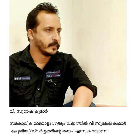
വി. സുരേഷ് കുമാർ
സമകാലിക മലയാളം 37ആം ലക്കത്തിൽ വി സുരേഷ് കുമാർ
എഴുതിയ ‘സ്വർഗ്ഗത്തിന്റെ മണം’ എന്ന കഥയാണ്.