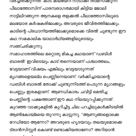
വരച്ചിരിക്കുന്നത്. കാട് കയ്യേറി നാടാക്കി താമസിക്കുന്ന
പീലാത്തോസിന് പാരമ്പരാഗതമായി കിട്ടിയ ജോലി
നാട്ടിലിറങ്ങുന്ന ആനകളെ തളക്കൽ.പീലാത്തോസിലൂടെ
മലയോര കർഷകരിലേക്കും അവരുടെ ജീവിതത്തിലേക്കും
കാടിന്റെ പ്രധാന്യത്തിലേക്കുമൊക്കെ വിരൽ ചൂണ്ടുന്ന ഈ
കഥ സമകാലിക യാഥാർഥ്യങ്ങളിലൂടെയും
സഞ്ചരിക്കുന്നു.
സമാഹാരത്തിലെ മറ്റൊരു മികച്ച കഥയാണ് ‘ഡബിൾ
ബാരൽ’ ഇവിടെയും കാട് തന്നെയാണ് പശ്ചാത്തലം,
വേട്ടയാണ് വിഷയം എങ്കിലും വേട്ടയാടുന്നത്
മൃഗങ്ങളെയല്ല പെണ്ണിനെയാണ്. വർക്കിച്ചായാന്റെ
ഡബിൾ ബാരൽ തോക്ക് ചൂണ്ടുന്നിടത്ത് പെടുന്ന മൃഗങ്ങളും
പെണ്ണും ഇരകളാണ്. ആണധികാരം ചവിട്ടി മെതിച്ച
പെണ്ണിന്റെ പക്ഷത്താണ് ഈ കഥ നിലയുറപ്പിക്കുന്നത് .
കുറഞ്ഞ വാക്കുകളിൽ കുറിച്ചിട്ട ചില പറച്ചിലുകൾക്കിടയിൽ
ആൺകോയ്മയെ തുറന്നു കാട്ടുന്നു. “ആണുങ്ങളൊക്കെ
റേഡിയോ ആന്നോ? അവരുടെ ഹൃദയവും തലയുമൊക്കെ
ട്രാൻസിസ്റ്റർ കൊണ്ട് ഒണ്ടാക്കിയതാണോ? അറിയാൻ