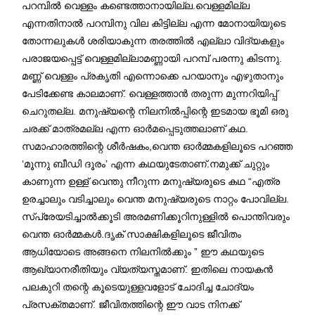
പറമ്പിൽ വെള്ളം കണ്ടെത്താനായില്ല.വെള്ളമില്ല
എന്നതിനാൽ പറമ്പിനു വില കിട്ടില്ല എന്ന മോനായിയുടെ
തോന്നലുകൾ ശരിയാകുന്ന തരത്തിൽ എല്ലാ വിദ്യകളും
പരാജയപ്പെട്ട് വെള്ളമില്ലാമണ്ണായി പറമ്പ് പരന്നു കിടന്നു.
മണ്ണ് വെള്ളം പ്രകൃതി എന്നൊക്കെ പറയാനും എഴുതാനും
പേടിക്കേണ്ട കാലമാണ്. വെള്ളത്താൻ തരുന്ന മുന്നറിയിപ്പ്
ചെറുതല്ല. മനുഷ്യന്റെ നിലനിൽപ്പിന്റെ ഇടമായ ഭൂമി ഒരു
ചരക്ക് മാത്രമല്ല എന്ന ഓർമപ്പെടുത്തലാണ് കഥ.
സമാഹാരത്തിന്റെ ശീർഷകം,വെന്ത ഓർമ്മകളിലൂടെ പറഞ്ഞ
‘മൂന്നു ബീഡി ദൂരം’ എന്ന കഥയുടേതാണ്.നമുക്ക് ചുറ്റും
കാണുന്ന ഉള്ള് വെന്തു നീറുന്ന മനുഷ്യരുടെ കഥ “എത്ര
ഉരച്ചാലും വടിച്ചാലും വെന്ത മനുഷ്യരുടെ നാറ്റം പോവില്ല.
സ്പ്രേയടിച്ചാൽക്കൂടി അരമണിക്കൂറിനുള്ളിൽ പൊന്തിവരും
വെന്ത ഓർമ്മകൾ.ദൃക് സാക്ഷികളിലൂടെ ജീവിതം
ആധിയോടെ അങ്ങനെ നിലനിൽക്കും ” ഈ കഥയുടെ
ആഖ്യാനരീതിയും വ്യത്യസ്തമാണ്. ഇതിലെ നായകൻ
പലകുറി തന്റെ കൂടെയുള്ളവളോട് ചോദിച്ച ചോദ്യം
പ്രസക്തമാണ്. ജീവിതത്തിന്റെ ഈ വാട നിനക്ക്