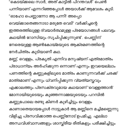
“കെടയ്ക്കലെ സാർ, അത്‌ കാട്ടിൽ പിറന്തവൾ” പെൺ
പന്നിയാണ് എന്നറിഞ്ഞപ്പോൾ അയാൾക്ക് ആവേശം കൂടി.
“ഓഹോ പെണ്ണാന്നോ ആ പന്നി! അപ്പൊ
വെയ്ക്കാതെങ്ങനാടാ മരുതേ വെടി” വർക്കിച്ചന്റെ
ഇത്തരത്തിലുള്ള ദ്വയാർത്ഥമുള്ള പ്രയോഗങ്ങൾ പലവട്ടം
കഥയിൽ റോസിയും സൂചിപ്പിക്കുന്നുണ്ട് . പെണ്ണിന്
നേരെയുള്ള ആൺകോയ്മയുടെ ആക്രമണത്തിന്റെ
നേർചിത്രം കൂടിയാണീ കഥ.
മണ്ണ്, വെള്ളം, പ്രകൃതി എന്നിവ മനുഷ്യന് എത്രമാത്രം
പ്രാധാന്യം അർഹിക്കുന്ന ഒന്നാണ് എന്നും ഇവയെല്ലാം
പണത്തിന്റെ കണ്ണുകളിലൂടെ മാത്രം കാണുന്നവർക്ക് ചരക്ക്
മാത്രമാണ് എന്നും ധ്വനിപ്പിക്കുന്ന വ്യത്യസ്തവും
എക്കാലത്തും പ്രസക്തവുമായ കഥയാണ് ‘വെള്ളത്താൻ’
മോനായിയുടെയും കുഞ്ഞന്നാമ്മയുടെയും പറമ്പിൽ
കണ്ണുപോലെ രണ്ടു കിണർ കുഴിച്ചിട്ടും വെള്ളം
കാണാതെയായപ്പോൾ നാട്ടുകാർ ആ മണ്ണിനെ മച്ചിമണ്ണെന്നു
വിളിച്ചു പ്രസവിക്കാത്ത പെണ്ണിനോട് ഉപമിച്ചു. എല്ലാ
അന്ധവിശ്വാസങ്ങളും ശാസ്ത്രീയ രീതികളും പരീക്ഷിച്ചിട്ടും