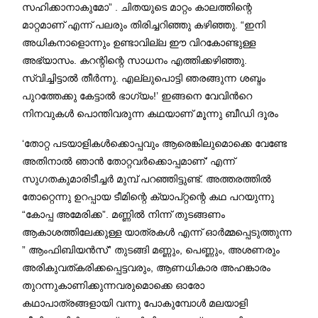
സഹിക്കാനാകുമോ” . ചിതയുടെ മാറ്റം കാലത്തിന്റെ
മാറ്റമാണ് എന്ന് പലരും തിരിച്ചറിഞ്ഞു കഴിഞ്ഞു. “ഇനി
അധികനാളൊന്നും ഉണ്ടാവില്ല ഈ വിറകോണ്ടുള്ള
അഭ്യാസം. കറന്റിന്റെ സാധനം എത്തിക്കഴിഞ്ഞു.
സ്വിച്ചിട്ടാൽ തീർന്നു. എല്ലുപൊട്ടി ഞരങ്ങുന്ന ശബ്ദം
പുറത്തേക്കു കേട്ടാൽ ഭാഗ്യം!’ ഇങ്ങനെ വേവിൻറെ
നിനവുകൾ പൊന്തിവരുന്ന കഥയാണ് മൂന്നു ബീഡി ദൂരം
‘തോറ്റ പടയാളികൾക്കൊപ്പവും ആരെങ്കിലുമൊക്കെ വേണ്ടേ
അതിനാൽ ഞാൻ തോറ്റവർക്കൊപ്പമാണ്’ എന്ന്
സുഗതകുമാരിടീച്ചർ മുമ്പ് പറഞ്ഞിട്ടുണ്ട്. അത്തരത്തിൽ
തോറ്റെന്നു ഉറപ്പായ ടീമിന്റെ ക്യാപ്റ്റന്റെ കഥ പറയുന്നു
“കോപ്പ അമേരിക്ക”. മണ്ണിൽ നിന്ന് തുടങ്ങണം
ആകാശത്തിലേക്കുള്ള യാത്രകൾ എന്ന് ഓർമ്മപ്പെടുത്തുന്ന
” ആംഫിബിയൻസ്” തുടങ്ങി മണ്ണും, പെണ്ണും, അശണരും
അരികുവത്കരിക്കപ്പെട്ടവരും, ആണധികാര അഹങ്കാരം
തുറന്നുകാണിക്കുന്നവരുമൊക്കെ ഓരോ
കഥാപാത്രങ്ങളായി വന്നു പോകുമ്പോൾ മലയാളി