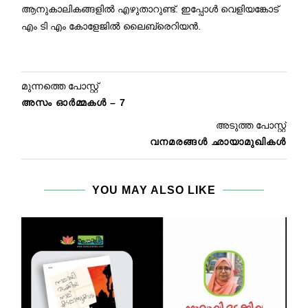
ആനുകാലികങ്ങളിൽ എഴുതാറുണ്ട്. ഇപ്പോൾ വെളിയങ്കോട്
എം ടി എം കോളേജിൽ ലൈബ്രെറിയൻ.
മുന്നത്തെ പോസ്റ്റ്
അസം ഓർമ്മകൾ – 7
അടുത്ത പോസ്റ്റ്
വനമരങ്ങൾ ഛായാമുഖികൾ
YOU MAY ALSO LIKE