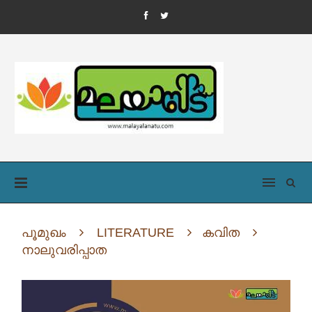
പൂമുഖം
LITERATURE
കവിത
നാലുവരിപ്പാത