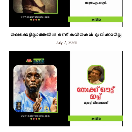
തലക്കെട്ടില്ലാത്തതിൽ രണ്ട് കവിതകൾ ദുഃഖിക്കാറില്ല
July 7, 2026