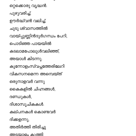
ഒറ്റക്കൊരു വൃദ്ധൻ.
പുഴുവരിച്ച്,
ഊർദ്ധ്വൻ വലിച്ച്,
ചുടു ശ്വാസത്തിൽ
വായ്പ്പുണ്ണിൻദുർഗന്ധം പേറി,
പൊടിഞ്ഞ പായയിൽ
കടലാമപോലുൾവലിഞ്ഞ്,
അയാൾ കിടന്നു.
കുന്നോളംസ്വപ്നത്തേരിലേറി
വികസനമെന്ന അമ്പെയ്ത്
ഒരുനാളവർ വന്നു
കൈകളിൽ ചിഹ്നങ്ങൾ,
ദണ്ഡുകൾ,
ദിശാസൂചികകൾ.
കല്പനകൾ കൊണ്ടവർ
ദിക്കളന്നു,
അതിർത്തി തിരിച്ചു
അടയാളം കുത്തി