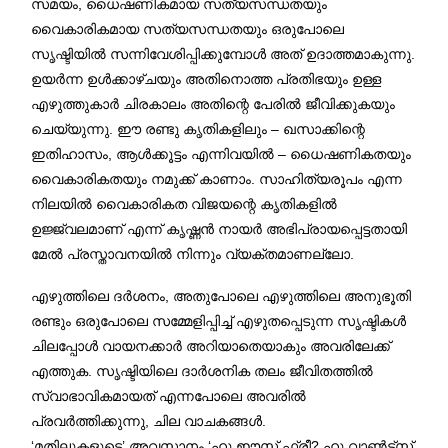
സമയം, ധൈഷണികമായ സത്യസന്ധതയും
വൈകാരികമായ സത്യസന്ധതയും ഒരുപോലെ
സൃഷ്ടിയിൽ സന്നിവേശിപ്പിക്കുമ്പോൾ അത് ഉദാത്തമാകുന്നു.
ഉയർന്ന ഉൾക്കാഴ്ചയും അതിനൊത്ത പ്രതിഭയും ഉള്ള
എഴുത്തുകാർ ചിരകാലം അതിന്റെ പേരിൽ ജീവിക്കുകയും
ചെയ്യുന്നു. ഈ രണ്ടു കൃതികളിലും – ഖസാക്കിന്റെ
ഇതിഹാസം, ആൾക്കൂട്ടം എന്നിവയിൽ – ധൈഷണികതയും
വൈകാരികതയും നമുക്ക് കാണാം. സാഹിത്യരൂപം എന്ന
നിലയിൽ വൈകാരികത വിജയന്റെ കൃതികളിൽ
ഉജ്ജ്വലമാണ് എന്ന് കൃഷ്ണൻ നായർ അഭിപ്രായപ്പെട്ടതായി
മേൽ പ്രസ്താവനയിൽ നിന്നും വ്യക്തമാണല്ലോ.
എഴുത്തിലെ ദർശനം, അതുപോലെ എഴുത്തിലെ അനുഭൂതി
രണ്ടും ഒരുപോലെ സമ്മേളിപ്പിച്ച് എഴുതപ്പെടുന്ന സൃഷ്ടികൾ
ചിലപ്പോൾ വായനക്കാർ അറിയാതെയാകും അവരിലേക്ക്
എത്തുക. സൃഷ്ടിയിലെ ദാർശനിക തലം ജീവിതത്തിൽ
സ്വാഭാവികമായത് എന്നപോലെ അവരിൽ
പ്രവർത്തിക്കുന്നു, ചില വാചകങ്ങൾ.
‘മതിലുകളുടെ’ അവസാനം ‘ഹു ഈസ് ഫ്രീ? ഹു വാൺട്സ്