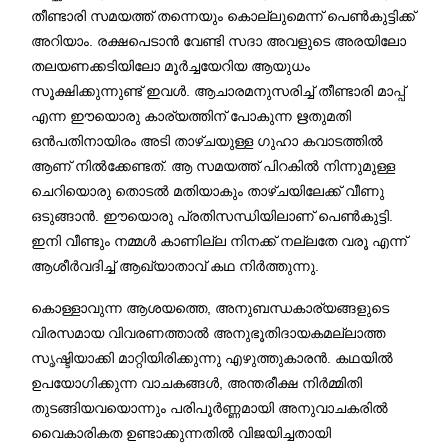
തീണ്ടാരി സമയത്ത് തന്നെയും കൊല്ലുമെന്ന് പെൺകുട്ടിക്ക്
അറിയാം. രക്ഷപെടാൻ വേണ്ടി സദാ അവളുടെ അരയിലോ
തലയണക്കടിയിലോ മൂർച്ചയേറിയ ആയുധം
സൂക്ഷിക്കുന്നുണ്ട് ഇവൾ. ആചാരമനുസരിച്ച് തീണ്ടാരി മാപ്പ്
എന്ന ഈയൊരു കാര്യത്തിന് പോകുന്ന ഋതുമതി
ഒൻപതിനായിരം അടി താഴ്ചയുള്ള ഗുഹാ കവാടത്തിൽ
ആണ് നിൽക്കേണ്ടത്. ആ സമയത്ത് പിറകിൽ നിന്നുമുള്ള
ചെറിയൊരു തൊടൽ മതിയാകും താഴ്ചയിലേക്ക് വീണു
ഒടുങ്ങാൻ. ഈയൊരു പ്രതിസന്ധിയിലാണ് പെൺകുട്ടി.
ഇനി വീണ്ടും നമ്മൾ കാണില്ല നിനക്ക് നല്ലതേ വരൂ എന്ന്
ആശീർവദിച്ച് ആഖ്യാതാവ് കഥ നിർത്തുന്നു.
കൊള്ളാവുന്ന ആശയത്തെ, അനുബന്ധകാര്യങ്ങളുടെ
വിരസമായ വിവരണത്താൽ അനുഭൂതിദായകമല്ലാത്ത
സൃഷ്ടിയാക്കി മാറ്റിയിരിക്കുന്നു എഴുത്തുകാരൻ. കഥയിൽ
ഉപയോഗിക്കുന്ന വാചകങ്ങൾ, അന്തരീക്ഷ നിർമ്മിതി
തുടങ്ങിയവയൊന്നും പരിപൂർണ്ണമായി അനുവാചകരിൽ
വൈകാരികത ഉണ്ടാക്കുന്നതിൽ വിജയിച്ചതായി