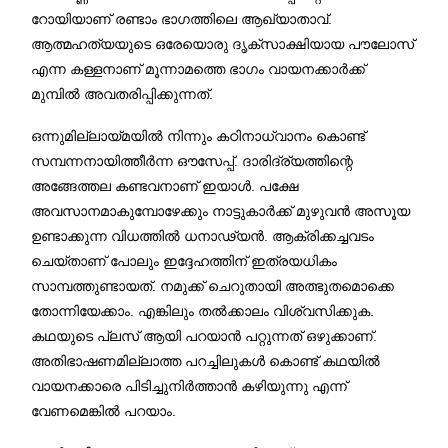
റോയിയാണ് രണ്ടാം ഭാഗത്തിലെ ആഖ്യാതാവ്.
ആത്മഹത്യയുടെ ഒരേയൊരു ദൃക്സാക്ഷിയായ പൗലോസ്
എന്ന കള്ളനാണ് മൂന്നാമത്തെ ഭാഗം വായനക്കാർക്ക്
മുമ്പിൽ അവതരിപ്പിക്കുന്നത്.
ഒന്നുമില്ലായ്മയിൽ നിന്നും കഠിനാധ്വാനം കൊണ്ട്
സമ്പന്നനായിത്തീർന്ന ഔസേപ്പ്. ദാരിദ്ര്യത്തിന്റെ
അങ്ങേത്തല കണ്ടവനാണ് ഇയാൾ. പക്ഷേ
അവസാനമാകുമ്പോഴേക്കും നാട്ടുകാർക്ക് മുഴുവൻ അസൂയ
ഉണ്ടാക്കുന്ന വിധത്തിൽ ധനാഢ്യൻ. ആക്രിക്കച്ചവടം
ചെയ്താണ് പോലും ഇദ്ദേഹത്തിന് ഇത്രയധികം
സാമ്പത്തുണ്ടായത്. നമുക്ക് ചെറുതായി അത്ഭുതമൊക്കെ
തോന്നിയേക്കാം. എങ്കിലും തൽക്കാലം വിശ്വസിക്കുക.
കഥയുടെ പ്ലസ് ആയി പറയാൻ പറ്റുന്നത് ഒഴുക്കാണ്.
അതിഭാഷണമില്ലാത്ത പറച്ചിലുകൾ കൊണ്ട് കഥയിൽ
വായനക്കാരെ പിടിച്ചുനിർത്താൻ കഴിയുന്നു എന്ന്
വേണമെങ്കിൽ പറയാം.