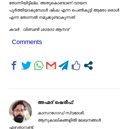
തോന്നിയിട്ടില്ല. അതുകൊണ്ടാണ് വായന
പൂർത്തിയാകുമ്പോൾ ഷിംല എന്ന പെൺകുട്ടി ആരോ ഒരാൾ
എന്ന തോന്നൽ നമുക്കുണ്ടാകുന്നത്.
കവർ : വിത്സൺ ശാരദാ ആനന്ദ്
Comments
അഹ്മദ് ഷെരീഫ്
കാസറഗോഡ് സ്വദേശി,
ആനുകാലികങ്ങളിൽ ലേഖനങ്ങൾ
എഴുതാറുണ്ട്.