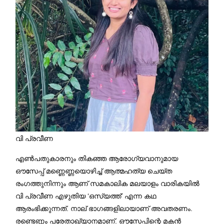
വി പ്രവീണ
എൺപതുകാരനും തികഞ്ഞ ആരോഗ്യവാനുമായ
ഔസേപ്പ് മണ്ണെണ്ണയൊഴിച്ച് ആത്മഹത്യ ചെയ്ത
രംഗത്തുനിന്നും ആണ് സമകാലിക മലയാളം വാരികയിൽ
വി പ്രവീണ എഴുതിയ ‘ഒസ്യത്ത്’ എന്ന കഥ
ആരംഭിക്കുന്നത്. നാല് ഭാഗങ്ങളിലായാണ് അവതരണം.
രണ്ടെണ്ണം പരേതാഖ്യാനമാണ്. ഔസേപ്പിന്റെ മകൻ