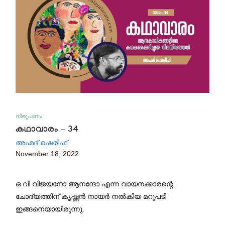
നിരൂപണം
കഥാവാരം – 34
അഹ്മദ് ഷെരീഫ്
November 18, 2022
ഒ വി വിജയനോ ആനന്ദോ എന്ന വായനക്കാരന്റെ
ചോദ്യത്തിന് കൃഷ്ണൻ നായർ നൽകിയ മറുപടി
ഇങ്ങനെയായിരുന്നു.