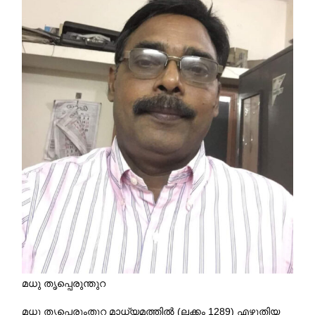
മധു തൃപ്പെരുന്തുറ
മധു തൃപ്പെരുംതുറ മാധ്യമത്തിൽ (ലക്കം 1289) എഴുതിയ