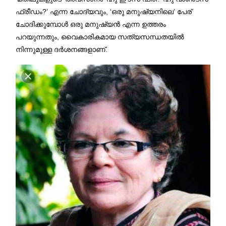
ഫ്രീഡം?’ എന്ന ചോദ്യവും, ‘ഒരു മനുഷ്യനിലെ’ പേര്
ചോദിക്കുമ്പോൾ ഒരു മനുഷ്യൻ എന്ന ഉത്തരം
പറയുന്നതും, വൈകാരികമായ സത്യസന്ധതയിൽ
നിന്നുമുള്ള ദർശനങ്ങളാണ്.