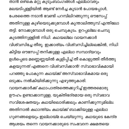
താൻ ഒഴികെ മറ്റു കുടുംബാംഗങ്ങൾ എല്ലാവരും
മലയടിപ്പള്ളിയിൽ ആണ്ട് നേർച്ച കൂടാൻ പോയപ്പോൾ,
പേരത്തൈ നടാൻ വേണ്ടി പറമ്പിലിറങ്ങുന്നു ഔസേപ്പ്.
അതിനുള്ള കുഴിയെടുക്കുമ്പോൾ കൂന്താലിത്തുമ്പ് എന്തിലോ
തട്ടി. നോക്കുമ്പോൾ ഒരു ചെമ്പുകുടം. ഉറപ്പല്ലേ ചെമ്പു
കുടത്തിനുള്ളിൽ നിധി. കഥയല്ലേ വായനക്കാർ
വിശ്വസിച്ചേ തീരൂ. ഇക്കാര്യം വിശ്വസിച്ചില്ലെങ്കിൽ, നിധി
കിട്ടിയ ഔസേപ്പ് തനിക്കുള്ള എല്ലാ സമ്പാദ്യവും
ഉൾപ്പെടെ മണ്ണെണ്ണയിൽ കുളിപ്പിച്ച് തീ കൊളുത്തി തീർത്തു
കളയുന്നത് എങ്ങനെ വിശ്വസിക്കാൻ! സ്വാഭാവികമായി
പറഞ്ഞു പോകുന്ന കഥയ്ക്ക് അസ്വാഭാവികമായ ഒരു
ഒടുക്കം നൽകിയിരിക്കുന്നു എഴുത്തുകാരി.
വായനക്കാർക്ക് കഥാപാത്രത്തെക്കുറിച്ച് ഇത്തരമൊരു
ഊഹം ഉണ്ടാക്കാനുള്ള, യുക്തിഭദ്രമായ ഒരു സ്വഭാവ
സവിശേഷതയും കഥയിലൊരിക്കലും കാണിക്കുന്നുമില്ല.
അതിനാൽ കഥാന്ത്യം കഥയ്ക്ക് ബാക്കിയുള്ള എല്ലാ
ഗുണങ്ങളെയും ഇല്ലായ്മ ചെയ്യുന്നു. കഥയുടെ കേന്ദ്ര
ആശയം തന്നെ വായനക്കാരുടെ സംവേദന ക്ഷമതയെ