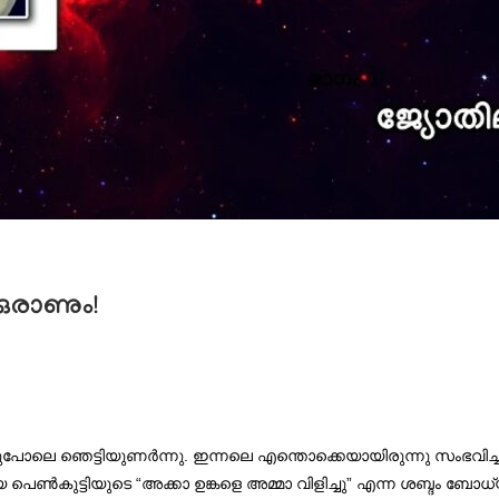
ഒരാണും!
ോലെ ഞെട്ടിയുണർന്നു. ഇന്നലെ എന്തൊക്കെയായിരുന്നു സംഭവിച്ചത് ?
െൺകുട്ടിയുടെ “അക്കാ ഉങ്കളെ അമ്മാ വിളിച്ചു” എന്ന ശബ്ദം ബോധ്യപ