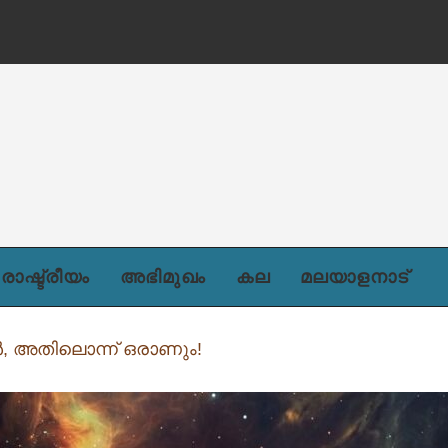
ന്)
രാഷ്ട്രീയം
അഭിമുഖം
കല
മലയാളനാട്
 അതിലൊന്ന് ഒരാണും!