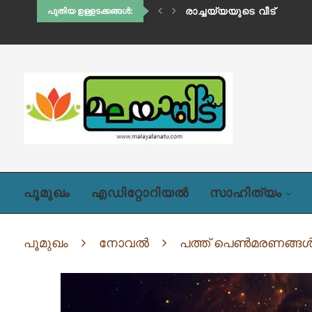
ഹിഡിംബി (അദ്ധ്യായം ഒന്
പുതിയ ഉള്ളടക്കങ്ങൾ:
പൂമുഖം
എഡിറ്റോറിയൽ
സാഹിത്യം
പൂമുഖം
നോവൽ
പത്ത് പെൺമരണങ്ങൾ,