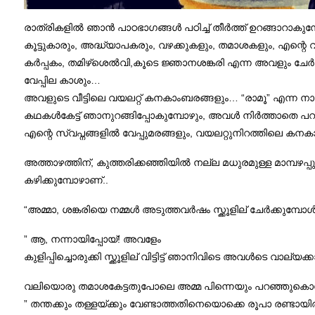
രാത്രികളിൽ ഞാൻ പാഠഭാഗങ്ങൾ പഠിച്ച് തീർത്ത് ഉറങ്ങാറാകുമ്പ
കൂട്ടുകാരും, അദ്ധ്യാപകരും, വഴക്കുകളും, തമാശകളും, എന്റെ വി
കർപ്പകം, തമിഴ്ശെൽവി,കൂടെ ജ്ഞാനശങ്കരി എന്ന അവളും ചേർന്ന്
വേപ്പില കാശും…
അവളുടെ വീട്ടിലെ വയലറ്റ് കനകാംബരങ്ങളും… “രാമൂ” എന്ന നായ്
കഥകൾകേട്ട് ഞാനുറങ്ങിപ്പോകുമ്പോഴും, അവൾ നിർത്താതെ പ
എന്റെ സ്വപ്നങ്ങളിൽ വേപ്പുമരങ്ങളും, വയലറ്റുനിറത്തിലെ കനകാം
അത്താഴത്തിന്, കുത്തരിക്കഞ്ഞിയിൽ നല്ല മധുരമുള്ള മാമ്പഴപ്പുള
കഴിക്കുമ്പോഴാണ്..
“അമ്മാ, ശങ്കരിയെ നമ്മൾ അടുത്തവർഷം സ്ക്കൂളില് ചേർക്കുമ്പ
” ആ, നന്നായിപ്പോയ്! അവളേം
കുളിപ്പിച്ചൊരുക്കി സ്ക്കൂളില് വിട്ടിട്ട് ഞാനിവിടെ അവൾടെ വാല്യക്
വലിയൊരു തമാശകേട്ടതുപോലെ അമ്മ പിന്നെയും പറഞ്ഞുകൊണ്ട
” തന്തക്കും തള്ളയ്ക്കും വേണ്ടാത്തതിനെയൊക്കെ രൂപാ രണ്ടായിരം